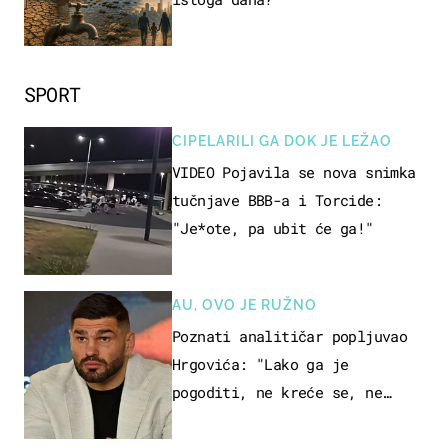
SPORT
CIPELARILI GA DOK JE LEŽAO
VIDEO Pojavila se nova snimka
tučnjave BBB-a i Torcide:
"Je*ote, pa ubit će ga!"
AU, OVO JE RUŽNO
Poznati analitičar popljuvao
Hrgovića: "Lako ga je
pogoditi, ne kreće se, ne
koristi noge..."