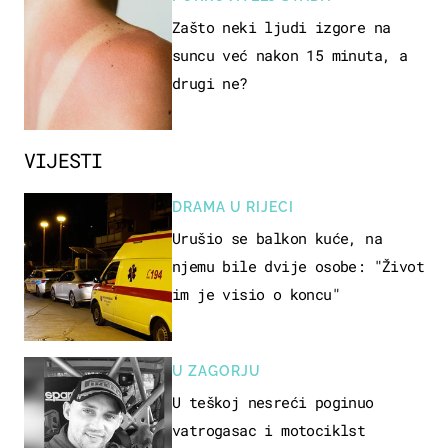
Zašto neki ljudi izgore na
suncu već nakon 15 minuta, a
drugi ne?
VIJESTI
DRAMA U RIJECI
Urušio se balkon kuće, na
njemu bile dvije osobe: "Život
im je visio o koncu"
U ZAGORJU
U teškoj nesreći poginuo
vatrogasac i motociklst