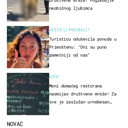
neobičnog ljubimca
JESTE LI PROBALI?
Turisticu oduševila ponuda u
Primoštenu: "Oni su puno
pametniji od nas"
UPS!
Meni domaćeg restorana
nasmijao društvene mreže! Za
sve je zaslužan urnebesan
naziv jela
NOVAC