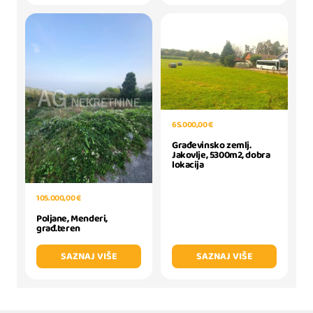
65.000,00 €
Građevinsko zemlj.
Jakovlje, 5300m2, dobra
lokacija
105.000,00 €
Poljane, Menderi,
građ.teren
SAZNAJ VIŠE
SAZNAJ VIŠE