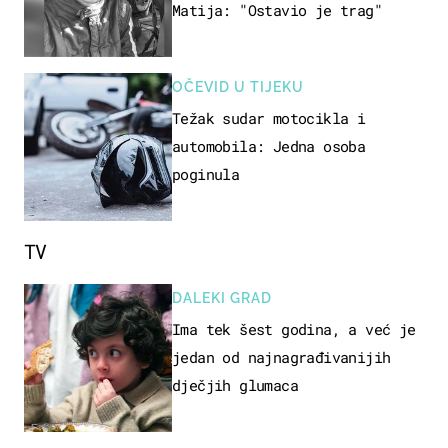
Matija: "Ostavio je trag"
OČEVID U TIJEKU
Težak sudar motocikla i
automobila: Jedna osoba
poginula
TV
DALEKI GRAD
Ima tek šest godina, a već je
jedan od najnagrađivanijih
dječjih glumaca