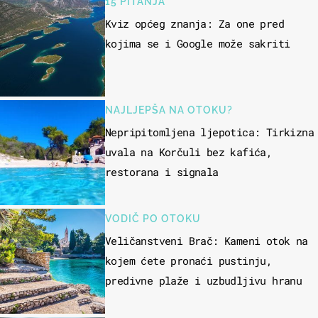
15 PITANJA
Kviz općeg znanja: Za one pred
kojima se i Google može sakriti
NAJLJEPŠA NA OTOKU?
Nepripitomljena ljepotica: Tirkizna
uvala na Korčuli bez kafića,
restorana i signala
VODIČ PO OTOKU
Veličanstveni Brač: Kameni otok na
kojem ćete pronaći pustinju,
predivne plaže i uzbudljivu hranu