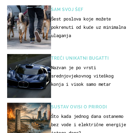
SAM SVOJ ŠEF
Šest poslova koje možete
pokrenuti od kuće uz minimalna
ulaganja
TREĆI UNIKATNI BUGATTI
Nazvan je po vrsti
srednjovjekovnog viteškog
konja i visok samo metar
SUSTAV OVISI O PRIRODI
Što kada jednog dana ostanemo
bez vode i električne energije
istoga dana?