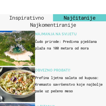
Inspirativno
Najčitanije
Najkomentiranije
NAJMANJA NA SVIJETU
Čudo prirode: Predivna pješčana
plaža na 100 metara od mora
OBVEZNO PROBATI!
Prefina ljetna salata od kupusa:
Kremasto savršenstvo koje najbolje
paše uz pečeno meso