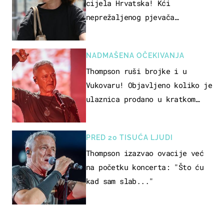
cijela Hrvatska! Kći
neprežaljenog pjevača
projurila špicom na dva kotača
NADMAŠENA OČEKIVANJA
Thompson ruši brojke i u
Vukovaru! Objavljeno koliko je
ulaznica prodano u kratkom
vremenu
PRED 20 TISUĆA LJUDI
Thompson izazvao ovacije već
na početku koncerta: "Što ću
kad sam slab..."