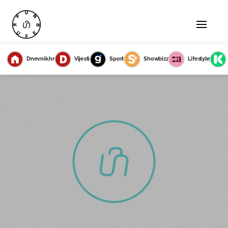
Dnevnik.hr
Vijesti
Sport
Showbizz
Lifestyle