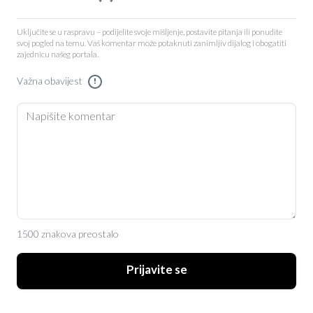
Uključite se u raspravu – podijelite svoje mišljenje, postavite pitanja ili ponudite
svoj pogled na temu. Vaš komentar može potaknuti zanimljiv dijalog i obogatiti
zajednicu našeg portala.
Važna obavijest
!
1500 znakova preostalo
Prijavite se