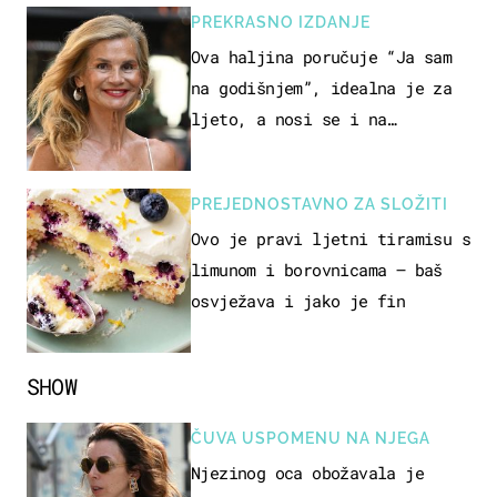
PREKRASNO IZDANJE
Ova haljina poručuje “Ja sam
na godišnjem”, idealna je za
ljeto, a nosi se i na
zagrebačkoj špici
PREJEDNOSTAVNO ZA SLOŽITI
Ovo je pravi ljetni tiramisu s
limunom i borovnicama – baš
osvježava i jako je fin
SHOW
ČUVA USPOMENU NA NJEGA
Njezinog oca obožavala je