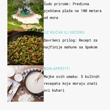
Čudo prirode: Predivna
pješčana plaža na 100 metara
od mora
UZ RUČAK ILI VEČERU
Savršeni prilog: Recept za
najfinije mahune sa špekom
BON APPETIT!
Majke svih umaka: 5 kultnih
recepata koje moraju znati
svi kuhari