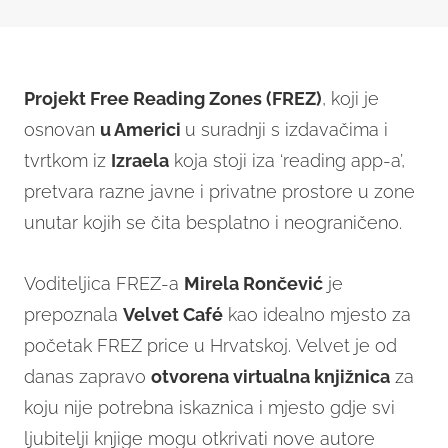
Projekt Free Reading Zones (FREZ)
, koji je
osnovan
u Americi
u suradnji s izdavačima i
tvrtkom iz
Izraela
koja stoji iza ‘reading app-a’,
pretvara razne javne i privatne prostore u zone
unutar kojih se čita besplatno i neograničeno.
Voditeljica FREZ-a
Mirela Rončević
je
prepoznala
Velvet Café
kao idealno mjesto za
početak FREZ price u Hrvatskoj. Velvet je od
danas zapravo
otvorena virtualna knjižnica
za
koju nije potrebna iskaznica i mjesto gdje svi
ljubitelji knjige mogu otkrivati nove autore