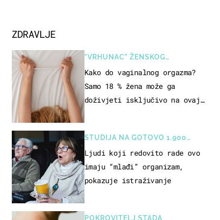
ZDRAVLJE
"VRHUNAC" ŽENSKOG
SEKSUALNOG ISKUSTVA
Kako do vaginalnog orgazma?
Samo 18 % žena može ga
doživjeti isključivo na ovaj
način
STUDIJA NA GOTOVO 1.900
OSOBA
Ljudi koji redovito rade ovo
imaju “mlađi” organizam,
pokazuje istraživanje
POKROVITELJ STADA