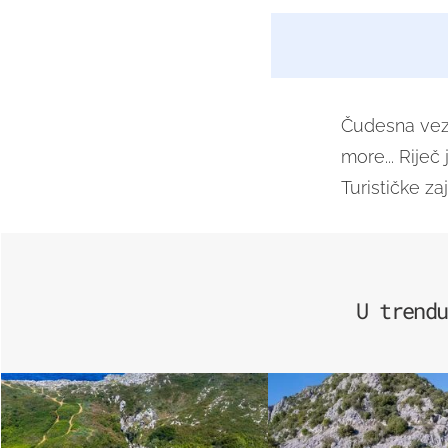
Čudesna ve
more... Rije
Turističke z
U trendu