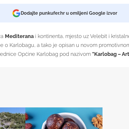
Dodajte punkufer.hr u omiljeni Google izvor
za
Mediterana
i kontinenta, mjesto uz Velebit i kristaln
č je o Karlobagu, a tako je opisan u novom promotivno
ajednice Općine Karlobag pod nazivom
"Karlobag – Art