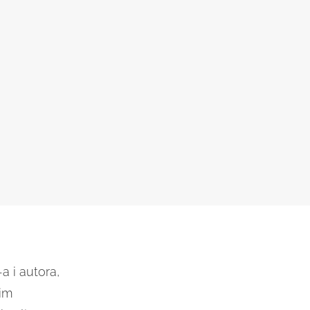
a i autora,
kim