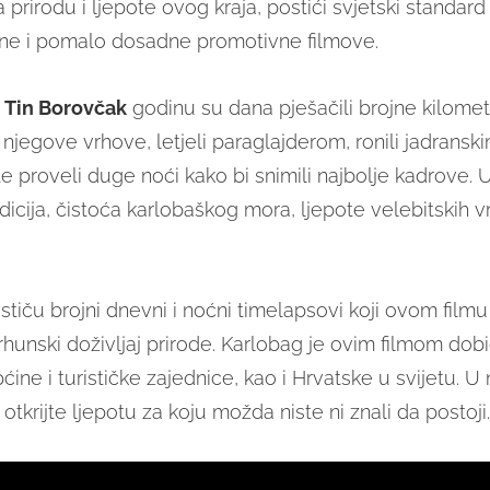
rirodu i ljepote ovog kraja, postići svjetski standard 
ične i pomalo dosadne promotivne filmove.
i Tin Borovčak
godinu su dana pješačili brojne kilomet
 njegove vrhove, letjeli paraglajderom, ronili jadransk
 proveli duge noći kako bi snimili najbolje kadrove. U
dicija, čistoća karlobaškog mora, ljepote velebitskih vr
tiču brojni dnevni i noćni timelapsovi koji ovom filmu
vrhunski doživljaj prirode. Karlobag je ovim filmom dob
ine i turističke zajednice, kao i Hrvatske u svijetu. 
 otkrijte ljepotu za koju možda niste ni znali da postoji.