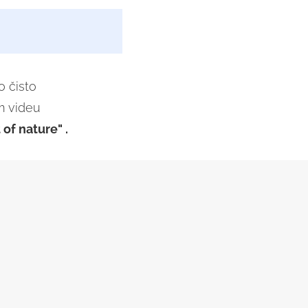
o čisto
m videu
 of nature" .