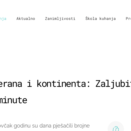
nja
Aktualno
Zanimljivosti
Škola kuhanja
Pr
erana i kontinenta: Zaljubi
minute
ovčak godinu su dana pješačili brojne