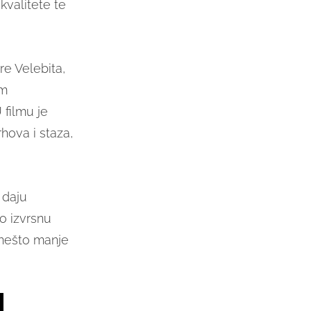
kvalitete te
re Velebita,
im
 filmu je
hova i staza,
 daju
io izvrsnu
U nešto manje