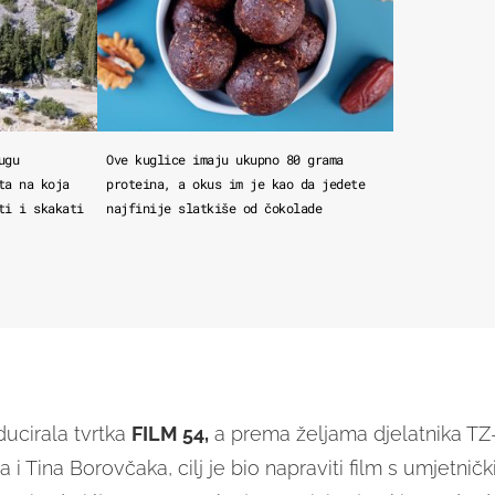
ugu
Ove kuglice imaju ukupno 80 grama
ta na koja
proteina, a okus im je kao da jedete
ti i skakati
najfinije slatkiše od čokolade
ducirala tvrtka
FILM 54,
a prema željama djelatnika TZ-
 i Tina Borovčaka, cilj je bio napraviti film s umjetnič