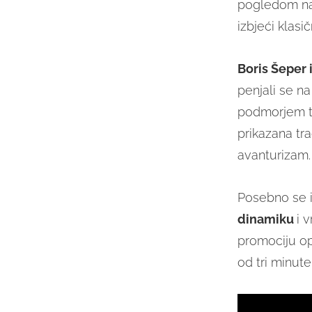
pogledom na p
izbjeći klas
Boris Šeper 
penjali se na
podmorjem te
prikazana tra
avanturizam.
Posebno se is
dinamiku
i 
promociju opć
od tri minute