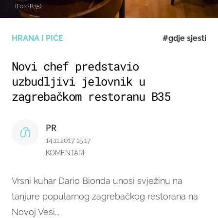
(Foto:B35)
HRANA I PIĆE
#gdje sjesti
Novi chef predstavio
uzbudljivi jelovnik u
zagrebačkom restoranu B35
PR
14.11.2017 15:17
KOMENTARI
Vrsni kuhar Dario Bionda unosi svježinu na
tanjure popularnog zagrebačkog restorana na
Novoj Vesi...