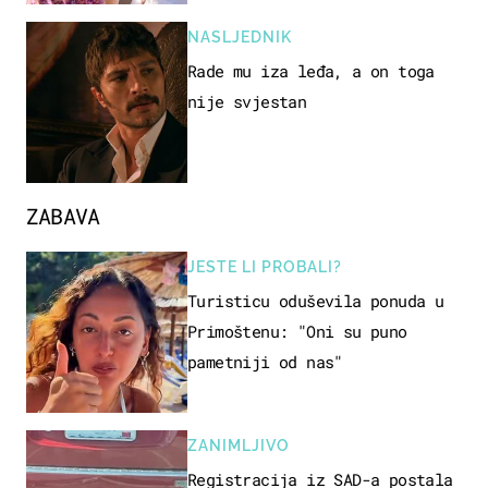
NASLJEDNIK
Rade mu iza leđa, a on toga
nije svjestan
ZABAVA
JESTE LI PROBALI?
Turisticu oduševila ponuda u
Primoštenu: "Oni su puno
pametniji od nas"
ZANIMLJIVO
Registracija iz SAD-a postala