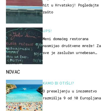
hit u Hrvatskoj! Pogledajte
zašto
UPS!
Meni domaćeg restorana
nasmijao društvene mreže! Za
sve je zaslužan urnebesan
naziv jela
NOVAC
KAMO BI OTIŠLI?
O preseljenju u inozemstvo
razmišlja 9 od 10 Europljana