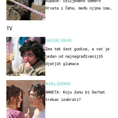
kupače: Ozlijeđeno osmero
Hrvata i Čeha, među njima ima
i djece
TV
DALEKI GRAD
Ima tek šest godina, a već je
jedan od najnagrađivanijih
dječjih glumaca
NASLJEDNIK
ANKETA: Koju ženu bi Serhat
trebao izabrati?