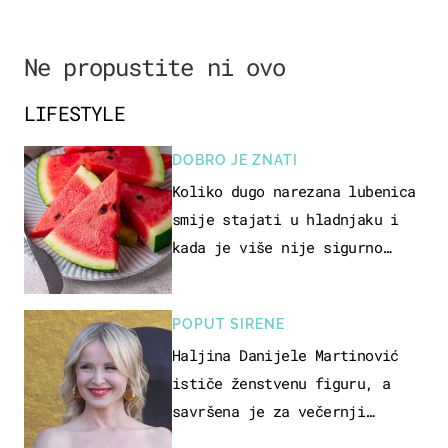
Ne propustite ni ovo
LIFESTYLE
DOBRO JE ZNATI
Koliko dugo narezana lubenica
smije stajati u hladnjaku i
kada je više nije sigurno
jesti?
POPUT SIRENE
Haljina Danijele Martinović
ističe ženstvenu figuru, a
savršena je za večernji
izlazak na moru