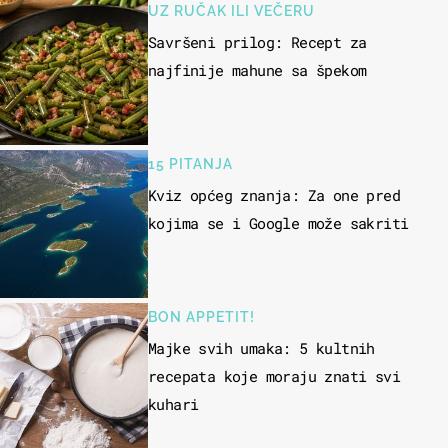
UZ RUČAK ILI VEČERU
Savršeni prilog: Recept za
najfinije mahune sa špekom
15 PITANJA
Kviz općeg znanja: Za one pred
kojima se i Google može sakriti
BON APPETIT!
Majke svih umaka: 5 kultnih
recepata koje moraju znati svi
kuhari