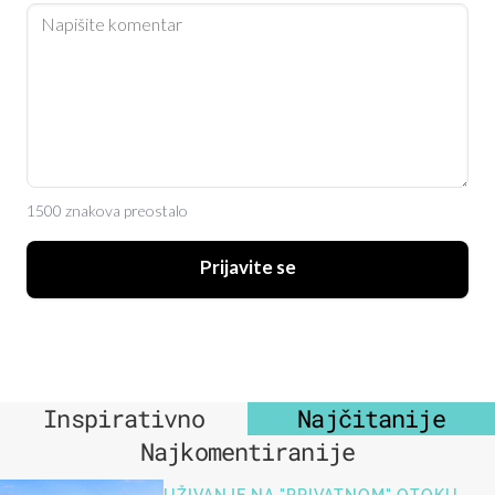
1500 znakova preostalo
Prijavite se
Inspirativno
Najčitanije
Najkomentiranije