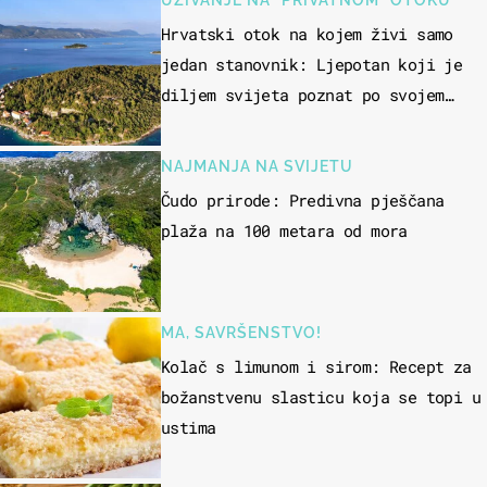
UŽIVANJE NA "PRIVATNOM" OTOKU
Hrvatski otok na kojem živi samo
jedan stanovnik: Ljepotan koji je
diljem svijeta poznat po svojem
"bijelom zlatu"
NAJMANJA NA SVIJETU
Čudo prirode: Predivna pješčana
plaža na 100 metara od mora
MA, SAVRŠENSTVO!
Kolač s limunom i sirom: Recept za
božanstvenu slasticu koja se topi u
ustima