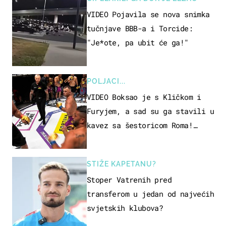
VIDEO Pojavila se nova snimka
tučnjave BBB-a i Torcide:
"Je*ote, pa ubit će ga!"
POLJACI...
VIDEO Boksao je s Kličkom i
Furyjem, a sad su ga stavili u
kavez sa šestoricom Roma!
Pogledajte kako je završilo
STIŽE KAPETANU?
Stoper Vatrenih pred
transferom u jedan od najvećih
svjetskih klubova?