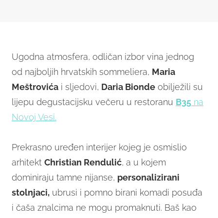
Ugodna atmosfera, odličan izbor vina jednog
od najboljih hrvatskih sommeliera,
Maria
Meštrovića
i sljedovi,
Daria Bionde
obilježili su
lijepu degustacijsku večeru u restoranu
B35
na
Novoj Vesi.
Prekrasno uređen interijer kojeg je osmislio
arhitekt
Christian Rendulić
, a u kojem
dominiraju tamne nijanse,
personalizirani
stolnjaci,
ubrusi i pomno birani komadi posuđa
i čaša znalcima ne mogu promaknuti. Baš kao