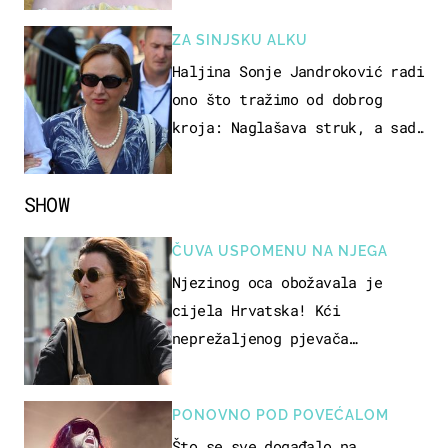
ZA SINJSKU ALKU
Haljina Sonje Jandroković radi
ono što tražimo od dobrog
kroja: Naglašava struk, a sada
je i na sniženju
SHOW
ČUVA USPOMENU NA NJEGA
Njezinog oca obožavala je
cijela Hrvatska! Kći
neprežaljenog pjevača
projurila špicom na dva kotača
PONOVNO POD POVEĆALOM
Što se sve događalo na