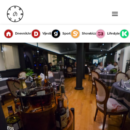
Dnevnik.hr
Vijesti
Sport
Showbizz
Lifestyle
B35