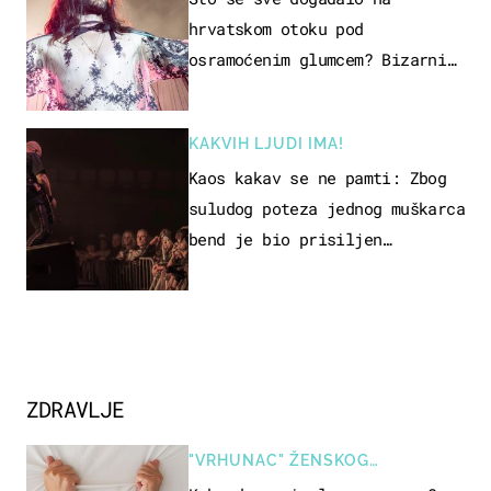
hrvatskom otoku pod
osramoćenim glumcem? Bizarni
prizori i danas izazivaju
nevjericu
KAKVIH LJUDI IMA!
Kaos kakav se ne pamti: Zbog
suludog poteza jednog muškarca
bend je bio prisiljen
prekinuti nastup
ZDRAVLJE
"VRHUNAC" ŽENSKOG