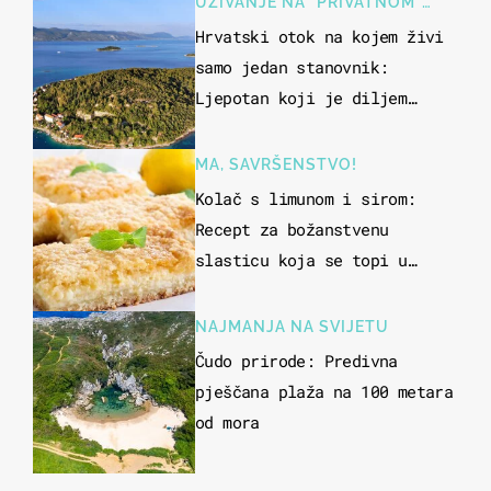
UŽIVANJE NA "PRIVATNOM"
OTOKU
Hrvatski otok na kojem živi
samo jedan stanovnik:
Ljepotan koji je diljem
svijeta poznat po svojem
"bijelom zlatu"
MA, SAVRŠENSTVO!
Kolač s limunom i sirom:
Recept za božanstvenu
slasticu koja se topi u
ustima
NAJMANJA NA SVIJETU
Čudo prirode: Predivna
pješčana plaža na 100 metara
od mora