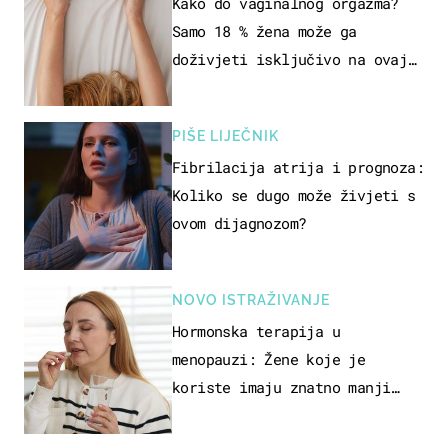
SEKSUALNOG ISKUSTVA
Kako do vaginalnog orgazma?
Samo 18 % žena može ga
doživjeti isključivo na ovaj
način
PIŠE LIJEČNIK
Fibrilacija atrija i prognoza:
Koliko se dugo može živjeti s
ovom dijagnozom?
NOVO ISTRAŽIVANJE
Hormonska terapija u
menopauzi: Žene koje je
koriste imaju znatno manji
rizik od ovoga