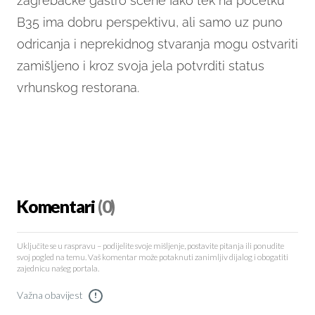
zagrebačke gastro scene Iako tek na početku
B35 ima dobru perspektivu, ali samo uz puno
odricanja i neprekidnog stvaranja mogu ostvariti
zamišljeno i kroz svoja jela potvrditi status
vrhunskog restorana.
Komentari
(0)
Uključite se u raspravu – podijelite svoje mišljenje, postavite pitanja ili ponudite
svoj pogled na temu. Vaš komentar može potaknuti zanimljiv dijalog i obogatiti
zajednicu našeg portala.
Važna obavijest
!