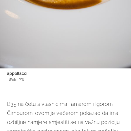
appellacci
(Foto: PR)
B35 na čelu s vlasnicima Tamarom i Igorom
Čimburom, ovom je večerom pokazao da ima
ozbiljne namjere smjestiti se na važnu poziciju