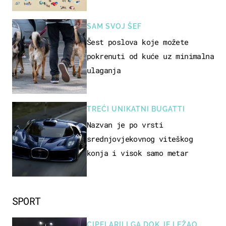
SAM SVOJ ŠEF
Šest poslova koje možete
pokrenuti od kuće uz minimalna
ulaganja
TREĆI UNIKATNI BUGATTI
Nazvan je po vrsti
srednjovjekovnog viteškog
konja i visok samo metar
SPORT
CIPELARILI GA DOK JE LEŽAO