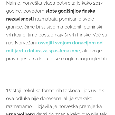
Naime, norveška vlada potvrdila je kako 2017.
godine, povodom
stote godišnjice finske
nezavisnosti
razmatraju pomicanje svoje
granice, čime bi susjedima poklonili planinski
vrh koji bi time postao najviši vrh Finske. Već su
nas Norvežani
osvojili svojom donacijom od
milijardu dolara za spas Amazone
, ali ovo je
prava gesta na koju bi se mogli mnogi ugledati.
'Postoji nekoliko formalnih teškoća i još uvijek
ova odluka nije donesena, ali je svakako
razmatramo' – izjavila je norveška premijerka
Erna Solberg
davši do znanja kako ovo nije tek