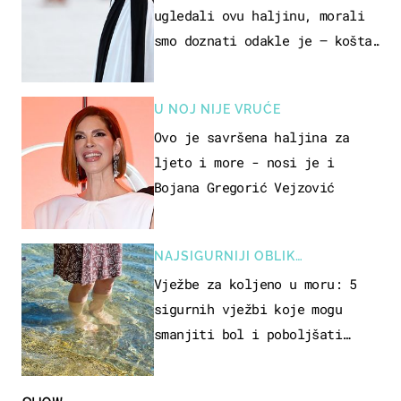
ugledali ovu haljinu, morali
smo doznati odakle je – košta
samo 18 eura
U NOJ NIJE VRUĆE
Ovo je savršena haljina za
ljeto i more - nosi je i
Bojana Gregorić Vejzović
NAJSIGURNIJI OBLIK
REKREACIJE
Vježbe za koljeno u moru: 5
sigurnih vježbi koje mogu
smanjiti bol i poboljšati
pokretljivost