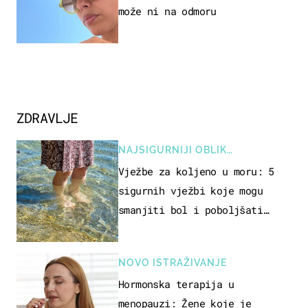
može ni na odmoru
ZDRAVLJE
NAJSIGURNIJI OBLIK
REKREACIJE
Vježbe za koljeno u moru: 5
sigurnih vježbi koje mogu
smanjiti bol i poboljšati
pokretljivost
NOVO ISTRAŽIVANJE
Hormonska terapija u
menopauzi: Žene koje je