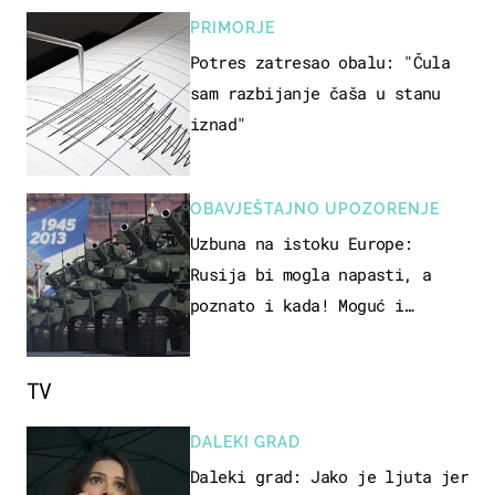
PRIMORJE
Potres zatresao obalu: "Čula
sam razbijanje čaša u stanu
iznad"
OBAVJEŠTAJNO UPOZORENJE
Uzbuna na istoku Europe:
Rusija bi mogla napasti, a
poznato i kada! Moguć i
kopneni upad u članicu NATO-a
TV
DALEKI GRAD
Daleki grad: Jako je ljuta jer