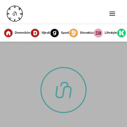
Dnevnik.hr
Vijesti
Sport
Showbizz
Lifestyle