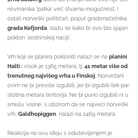
novinarska 'patka' već stvarna mogućnost. I
ostali norveški političari, poput gradonačelnika
grada Kefjorda
, slažu se kako bi ovo bio sjajan
poklon 'sestrinskoj naciji'.
Vrh koji se planira pokloniti nalazi se na
planini
Halti
i visok je 1365 metara, tj.
41 metar više od
trenutnog najvišeg vrha u Finskoj
. Norvežani
ovim ne bi previše izgubili, jer bi izgubili tek par
stotina metara teritorija. Ne bi puno izgubili ni u
smislu 'visine', s obzirom da se najveći norveški
vrh,
Galdhopiggen
, nalazi na 2469 metara.
Reakcija na ovu ideju s oduševljenjem je