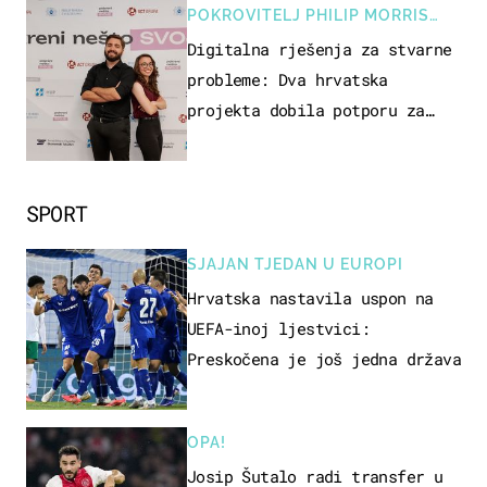
POKROVITELJ PHILIP MORRIS
ZAGREB
Digitalna rješenja za stvarne
probleme: Dva hrvatska
projekta dobila potporu za
razvoj
SPORT
SJAJAN TJEDAN U EUROPI
Hrvatska nastavila uspon na
UEFA-inoj ljestvici:
Preskočena je još jedna država
OPA!
Josip Šutalo radi transfer u