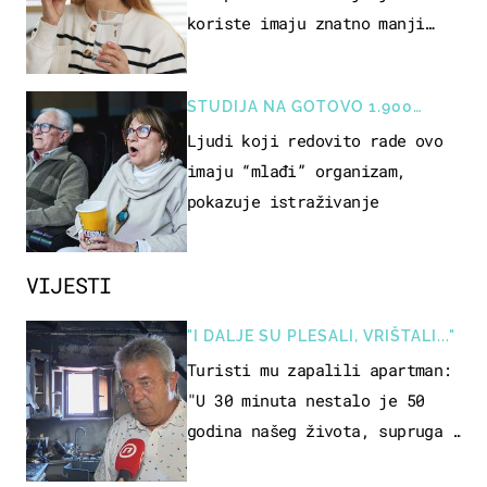
koriste imaju znatno manji
rizik od ovoga
STUDIJA NA GOTOVO 1.900
OSOBA
Ljudi koji redovito rade ovo
imaju “mlađi” organizam,
pokazuje istraživanje
VIJESTI
"I DALJE SU PLESALI, VRIŠTALI..."
Turisti mu zapalili apartman:
"U 30 minuta nestalo je 50
godina našeg života, supruga i
ja ne možemo oka sklopiti"