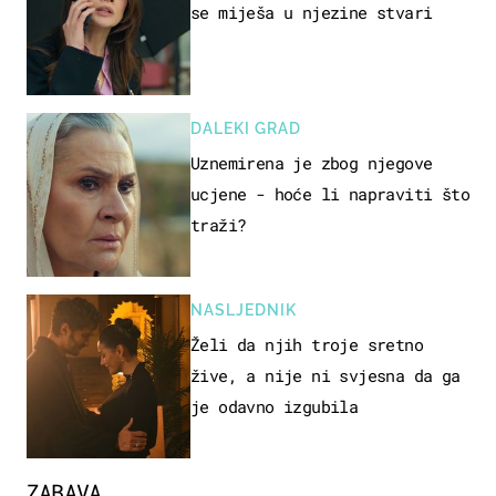
se miješa u njezine stvari
DALEKI GRAD
Uznemirena je zbog njegove
ucjene - hoće li napraviti što
traži?
NASLJEDNIK
Želi da njih troje sretno
žive, a nije ni svjesna da ga
je odavno izgubila
ZABAVA