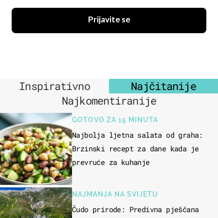
Prijavite se
Inspirativno
Najčitanije
Najkomentiranije
GOTOVO ZA 15 MINUTA
Najbolja ljetna salata od graha:
Brzinski recept za dane kada je
prevruće za kuhanje
NAJMANJA NA SVIJETU
Čudo prirode: Predivna pješčana