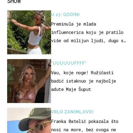
SHOW
U 27. GODINI
Preminula je mlada
influencerica koju je pratilo
više od milijun ljudi, dugo se
borila s opakom bolešću
"UUUUUUFFFF"
Vau, koje noge! Ružičasti
badić istaknuo je najbolje
adute Maje Šuput
VRLO ZANIMLJIVO!
Franka Batelić pokazala što
nosi na more, bez ovoga ne