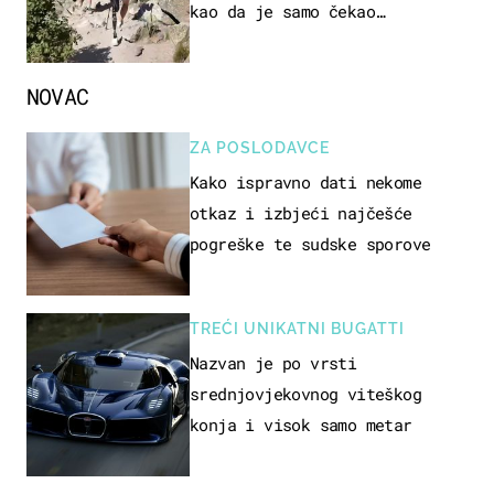
kao da je samo čekao…
NOVAC
ZA POSLODAVCE
Kako ispravno dati nekome
otkaz i izbjeći najčešće
pogreške te sudske sporove
TREĆI UNIKATNI BUGATTI
Nazvan je po vrsti
srednjovjekovnog viteškog
konja i visok samo metar