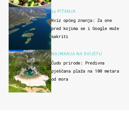
kuhanje
15 PITANJA
Kviz općeg znanja: Za one
pred kojima se i Google može
sakriti
NAJMANJA NA SVIJETU
Čudo prirode: Predivna
pješčana plaža na 100 metara
od mora