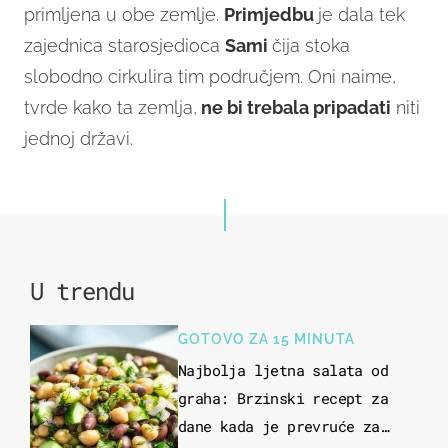
primljena u obe zemlje.
Primjedbu
je dala tek
zajednica starosjedioca
Sami
čija stoka
slobodno cirkulira tim područjem. Oni naime,
tvrde kako ta zemlja,
ne bi trebala pripadati
niti
jednoj državi.
U trendu
GOTOVO ZA 15 MINUTA
Najbolja ljetna salata od
graha: Brzinski recept za
dane kada je prevruće za