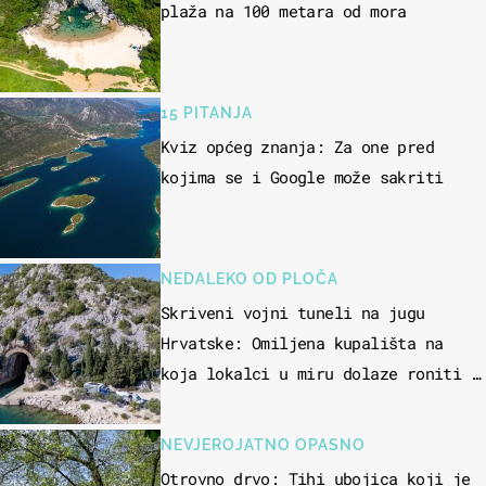
plaža na 100 metara od mora
15 PITANJA
Kviz općeg znanja: Za one pred
kojima se i Google može sakriti
NEDALEKO OD PLOČA
Skriveni vojni tuneli na jugu
Hrvatske: Omiljena kupališta na
koja lokalci u miru dolaze roniti i
skakati u more
NEVJEROJATNO OPASNO
Otrovno drvo: Tihi ubojica koji je