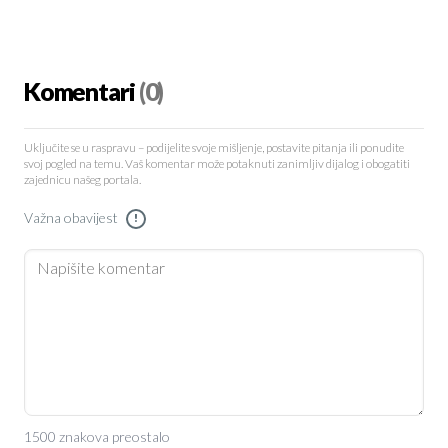
Komentari
(0)
Uključite se u raspravu – podijelite svoje mišljenje, postavite pitanja ili ponudite
svoj pogled na temu. Vaš komentar može potaknuti zanimljiv dijalog i obogatiti
zajednicu našeg portala.
Važna obavijest
!
1500 znakova preostalo