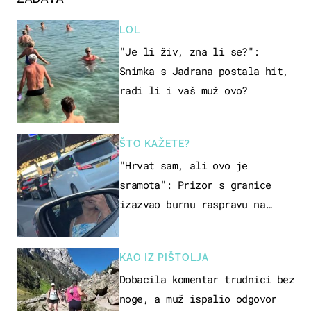
LOL
"Je li živ, zna li se?":
Snimka s Jadrana postala hit,
radi li i vaš muž ovo?
ŠTO KAŽETE?
"Hrvat sam, ali ovo je
sramota": Prizor s granice
izazvao burnu raspravu na
društvenim mrežama
KAO IZ PIŠTOLJA
Dobacila komentar trudnici bez
noge, a muž ispalio odgovor