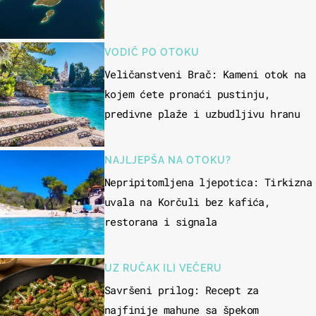
VODIČ PO OTOKU
Veličanstveni Brač: Kameni otok na
kojem ćete pronaći pustinju,
predivne plaže i uzbudljivu hranu
NAJLJEPŠA NA OTOKU?
Nepripitomljena ljepotica: Tirkizna
uvala na Korčuli bez kafića,
restorana i signala
UZ RUČAK ILI VEČERU
Savršeni prilog: Recept za
najfinije mahune sa špekom