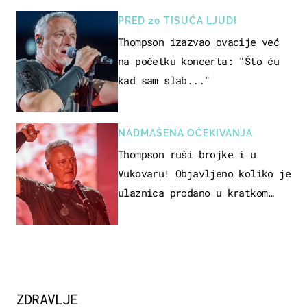
PRED 20 TISUĆA LJUDI
Thompson izazvao ovacije već
na početku koncerta: "Što ću
kad sam slab..."
NADMAŠENA OČEKIVANJA
Thompson ruši brojke i u
Vukovaru! Objavljeno koliko je
ulaznica prodano u kratkom
vremenu
ZDRAVLJE