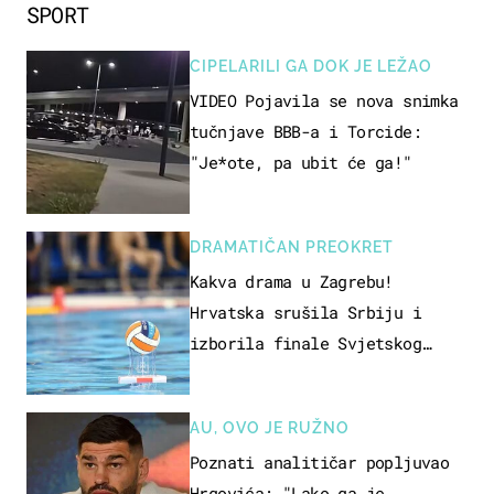
SPORT
CIPELARILI GA DOK JE LEŽAO
VIDEO Pojavila se nova snimka
tučnjave BBB-a i Torcide:
"Je*ote, pa ubit će ga!"
DRAMATIČAN PREOKRET
Kakva drama u Zagrebu!
Hrvatska srušila Srbiju i
izborila finale Svjetskog
prvenstva
AU, OVO JE RUŽNO
Poznati analitičar popljuvao
Hrgovića: "Lako ga je