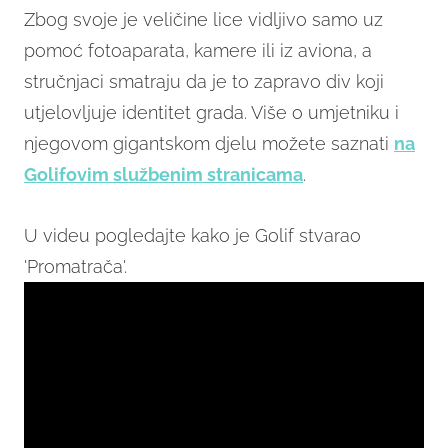
Zbog svoje je veličine lice vidljivo samo uz
pomoć fotoaparata, kamere ili iz aviona, a
stručnjaci smatraju da je to zapravo div koji
utjelovljuje identitet grada. Više o umjetniku i
njegovom gigantskom djelu možete saznati
na
Golifovim službenim stranicama
.
U videu pogledajte kako je Golif stvarao
'Promatrača'.