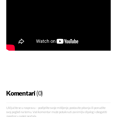
Komentari
(0)
Uključite se u raspravu – podijelite svoje mišljenje, postavite pitanja ili ponudite
svoj pogled na temu. Vaš komentar može potaknuti zanimljiv dijalog i obogatiti
zajednicu našeg portala.