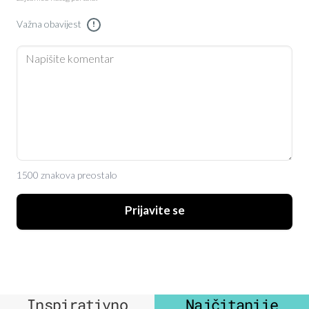
Važna obavijest
!
1500 znakova preostalo
Prijavite se
Inspirativno
Najčitanije