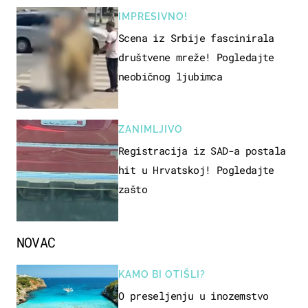
IMPRESIVNO!
Scena iz Srbije fascinirala
društvene mreže! Pogledajte
neobičnog ljubimca
ZANIMLJIVO
Registracija iz SAD-a postala
hit u Hrvatskoj! Pogledajte
zašto
NOVAC
KAMO BI OTIŠLI?
O preseljenju u inozemstvo