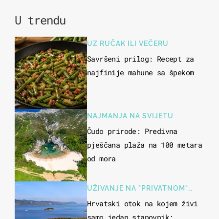
U trendu
UZ RUČAK ILI VEČERU
Savršeni prilog: Recept za
najfinije mahune sa špekom
NAJMANJA NA SVIJETU
Čudo prirode: Predivna
pješčana plaža na 100 metara
od mora
UŽIVANJE NA "PRIVATNOM"
OTOKU
Hrvatski otok na kojem živi
samo jedan stanovnik: