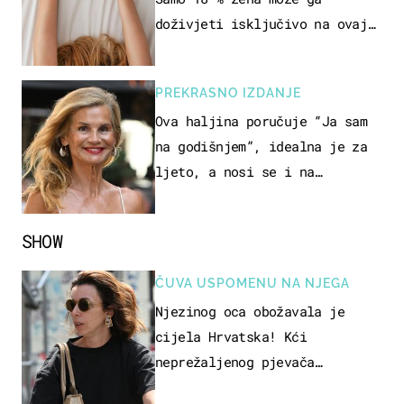
doživjeti isključivo na ovaj
način
PREKRASNO IZDANJE
Ova haljina poručuje “Ja sam
na godišnjem”, idealna je za
ljeto, a nosi se i na
zagrebačkoj špici
SHOW
ČUVA USPOMENU NA NJEGA
Njezinog oca obožavala je
cijela Hrvatska! Kći
neprežaljenog pjevača
projurila špicom na dva kotača