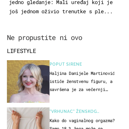
jedno gledanje: Mali uređaj koji je
još jednom oživio trenutke s ple...
Ne propustite ni ovo
LIFESTYLE
POPUT SIRENE
Haljina Danijele Martinović
ističe ženstvenu figuru, a
savršena je za večernji
izlazak na moru
"VRHUNAC" ŽENSKOG
SEKSUALNOG ISKUSTVA
Kako do vaginalnog orgazma?
Samo 18 % žena može ga