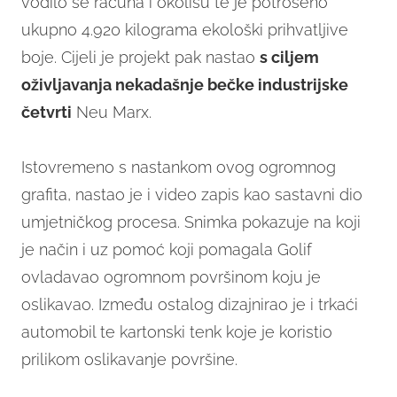
vodilo se računa i okolišu te je potrošeno
ukupno 4.920 kilograma ekološki prihvatljive
boje. Cijeli je projekt pak nastao
s ciljem
oživljavanja nekadašnje bečke industrijske
četvrti
Neu Marx.
Istovremeno s nastankom ovog ogromnog
grafita, nastao je i video zapis kao sastavni dio
umjetničkog procesa. Snimka pokazuje na koji
je način i uz pomoć koji pomagala Golif
ovladavao ogromnom površinom koju je
oslikavao. Između ostalog dizajnirao je i trkaći
automobil te kartonski tenk koje je koristio
prilikom oslikavanje površine.