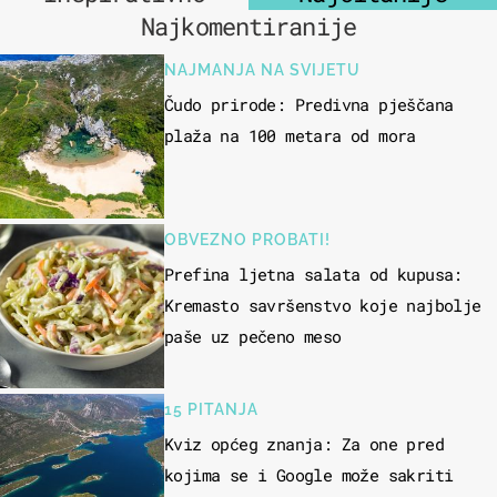
Najkomentiranije
NAJMANJA NA SVIJETU
Čudo prirode: Predivna pješčana
plaža na 100 metara od mora
OBVEZNO PROBATI!
Prefina ljetna salata od kupusa:
Kremasto savršenstvo koje najbolje
paše uz pečeno meso
15 PITANJA
Kviz općeg znanja: Za one pred
kojima se i Google može sakriti