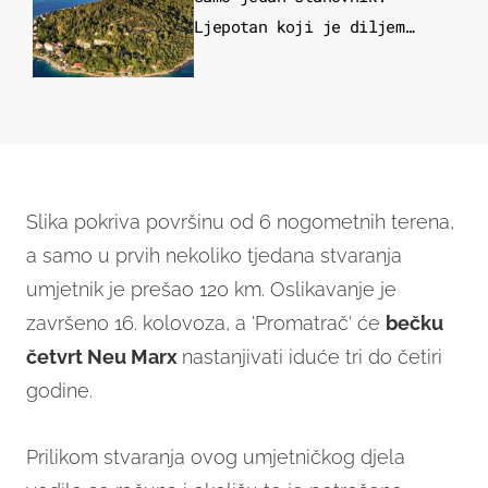
Ljepotan koji je diljem
svijeta poznat po svojem
"bijelom zlatu"
Slika pokriva površinu od 6 nogometnih terena,
a samo u prvih nekoliko tjedana stvaranja
umjetnik je prešao 120 km. Oslikavanje je
završeno 16. kolovoza, a 'Promatrač' će
bečku
četvrt Neu Marx
nastanjivati iduće tri do četiri
godine.
Prilikom stvaranja ovog umjetničkog djela