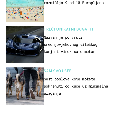
razmišlja 9 od 10 Europljana
TREĆI UNIKATNI BUGATTI
Nazvan je po vrsti
srednjovjekovnog viteškog
konja i visok samo metar
SAM SVOJ ŠEF
Šest poslova koje možete
pokrenuti od kuće uz minimalna
ulaganja