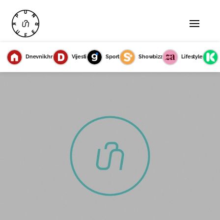
Dnevnik.hr
Vijesti
Sport
Showbizz
Lifestyle