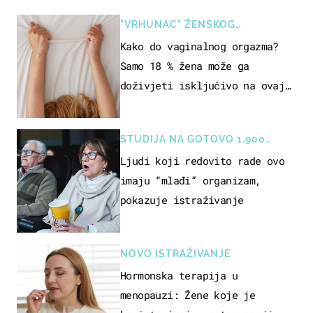
"VRHUNAC" ŽENSKOG
SEKSUALNOG ISKUSTVA
Kako do vaginalnog orgazma?
Samo 18 % žena može ga
doživjeti isključivo na ovaj
način
STUDIJA NA GOTOVO 1.900
OSOBA
Ljudi koji redovito rade ovo
imaju “mlađi” organizam,
pokazuje istraživanje
NOVO ISTRAŽIVANJE
Hormonska terapija u
menopauzi: Žene koje je