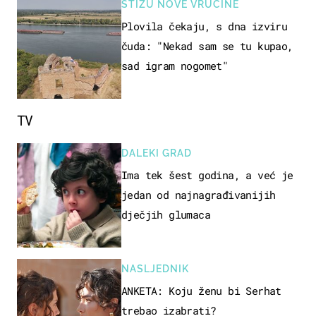
STIŽU NOVE VRUĆINE
Plovila čekaju, s dna izviru
čuda: "Nekad sam se tu kupao,
sad igram nogomet"
TV
DALEKI GRAD
Ima tek šest godina, a već je
jedan od najnagrađivanijih
dječjih glumaca
NASLJEDNIK
ANKETA: Koju ženu bi Serhat
trebao izabrati?