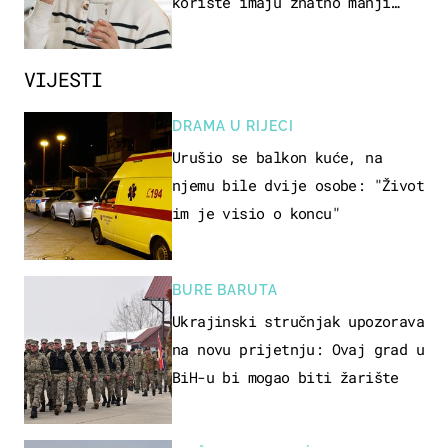
koriste imaju znatno manji
rizik od ovoga
VIJESTI
DRAMA U RIJECI
Urušio se balkon kuće, na
njemu bile dvije osobe: "Život
im je visio o koncu"
BURE BARUTA
Ukrajinski stručnjak upozorava
na novu prijetnju: Ovaj grad u
BiH-u bi mogao biti žarište