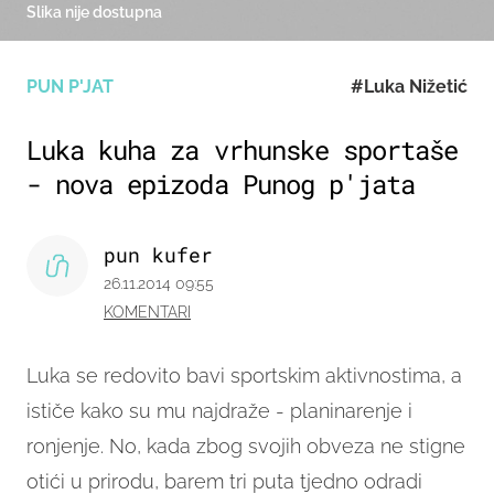
Slika nije dostupna
PUN P'JAT
#Luka Nižetić
Luka kuha za vrhunske sportaše
- nova epizoda Punog p'jata
pun kufer
26.11.2014 09:55
KOMENTARI
Luka se redovito bavi sportskim aktivnostima, a
ističe kako su mu najdraže - planinarenje i
ronjenje. No, kada zbog svojih obveza ne stigne
otići u prirodu,
barem tri puta tjedno odradi