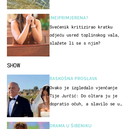
pokretljivost
(NE)PRIMJERENA?
Svećenik kritizirao kratku
odjeću usred toplinskog vala,
slažete li se s njim?
SHOW
RASKOŠNA PROSLAVA
Ovako je izgledalo vjenčanje
Tije Jurčić: Do oltara ju je
dopratio očuh, a slavilo se uz
Olivera i Rozgu
DRAMA U ŠIBENIKU