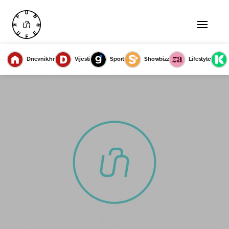
Dnevnik.hr
Vijesti
Sport
Showbizz
Lifestyle