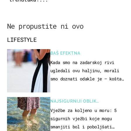
Ne propustite ni ovo
LIFESTYLE
BAŠ EFEKTNA
Kada smo na zadarskoj rivi
ugledali ovu haljinu, morali
smo doznati odakle je – košta
samo 18 eura
NAJSIGURNIJI OBLIK
REKREACIJE
Vježbe za koljeno u moru: 5
sigurnih vježbi koje mogu
smanjiti bol i poboljšati