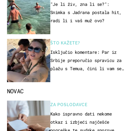
"Je li živ, zna li se?":
Snimka s Jadrana postala hit,
radi li i vaš muž ovo?
ŠTO KAŽETE?
Isključio komentare: Par iz
Srbije preporučio spravicu za
plažu s Temua, čini li vam se
ovo sigurnim?
NOVAC
ZA POSLODAVCE
Kako ispravno dati nekome
otkaz i izbjeći najčešće
pogreške te sudske sporove