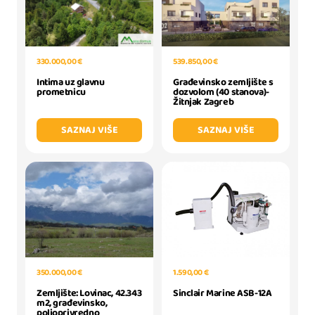
539.850,00 €
330.000,00 €
Građevinsko zemljište s
Intima uz glavnu
dozvolom (40 stanova)-
prometnicu
Žitnjak Zagreb
SAZNAJ VIŠE
SAZNAJ VIŠE
350.000,00 €
1.590,00 €
Zemljište: Lovinac, 42.343
Sinclair Marine ASB-12A
m2, građevinsko,
poljoprivredno