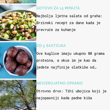
GOTOVO ZA 15 MINUTA
Najbolja ljetna salata od graha:
Brzinski recept za dane kada je
prevruće za kuhanje
OD 5 SASTOJKA
Ove kuglice imaju ukupno 80 grama
proteina, a okus im je kao da
jedete najfinije slatkiše od
čokolade
NEVJEROJATNO OPASNO
Otrovno drvo: Tihi ubojica koji je
najopasniji kada padne kiša