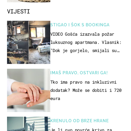
VIJESTI
STIGAO I ŠOK S BOOKINGA
VIDEO Gošća izazvala požar
luksuznog apartmana. Vlasnik:
"Dok je gorjelo, smijali su
se, pili i pokazivali mi
srednji prst"
IMAŠ PRAVO, OSTVARI GA!
Tko ima pravo na inkluzivni
dodatak? Može se dobiti i 720
eura
KRENULO OD BRZE HRANE
Je li ovo povrće krivo za