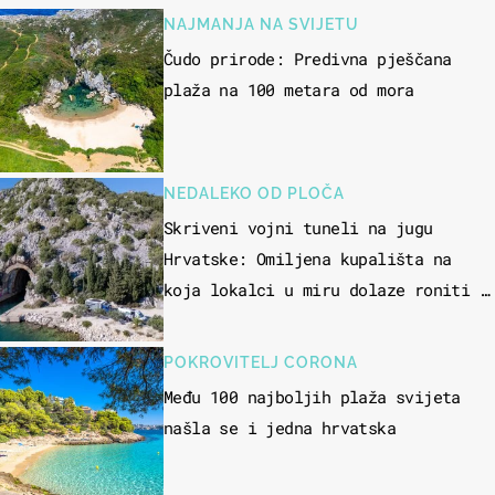
NAJMANJA NA SVIJETU
Čudo prirode: Predivna pješčana
plaža na 100 metara od mora
NEDALEKO OD PLOČA
Skriveni vojni tuneli na jugu
Hrvatske: Omiljena kupališta na
koja lokalci u miru dolaze roniti i
skakati u more
POKROVITELJ CORONA
Među 100 najboljih plaža svijeta
našla se i jedna hrvatska