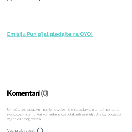
Emisiju Pun p'jat gledajte na OYO!
Komentari
(0)
Uključite se u raspravu – podijelite svoje mišljenje, postavite pitanja ili ponudite
svoj pogled na temu. Vaš komentar može potaknuti zanimljiv dijalog i obogatiti
zajednicu našeg portala.
Važna obavijest
!