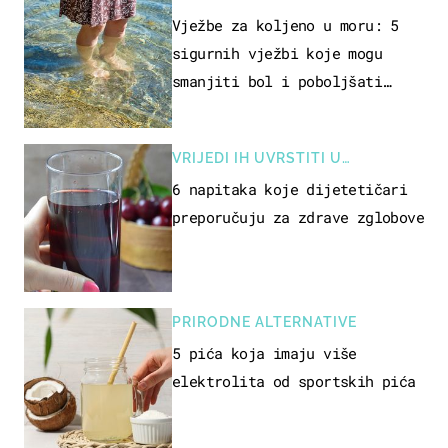
REKREACIJE
Vježbe za koljeno u moru: 5
sigurnih vježbi koje mogu
smanjiti bol i poboljšati
pokretljivost
VRIJEDI IH UVRSTITI U
PREHRANU
6 napitaka koje dijetetičari
preporučuju za zdrave zglobove
PRIRODNE ALTERNATIVE
5 pića koja imaju više
elektrolita od sportskih pića