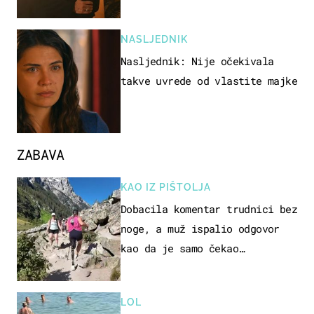
NASLJEDNIK
Nasljednik: Nije očekivala
takve uvrede od vlastite majke
ZABAVA
KAO IZ PIŠTOLJA
Dobacila komentar trudnici bez
noge, a muž ispalio odgovor
kao da je samo čekao…
LOL