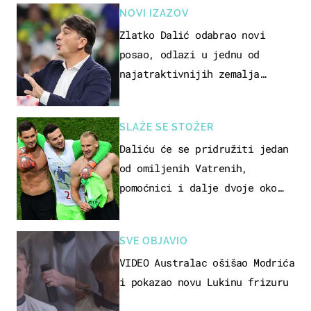
NOVI IZAZOV
Zlatko Dalić odabrao novi
posao, odlazi u jednu od
najatraktivnijih zemalja
svijeta
SLAŽE SE STOŽER
Daliću će se pridružiti jedan
od omiljenih Vatrenih,
pomoćnici i dalje dvoje oko
ponude
SVE OBJAVIO
VIDEO Australac ošišao Modrića
i pokazao novu Lukinu frizuru