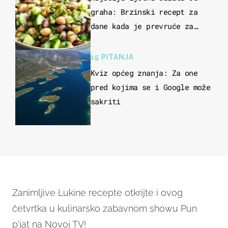
graha: Brzinski recept za
dane kada je prevruće za
kuhanje
15 PITANJA
Kviz općeg znanja: Za one
pred kojima se i Google može
sakriti
Zanimljive Lukine recepte otkrijte i ovog
četvrtka u kulinarsko zabavnom showu Pun
p'jat na Novoj TV!