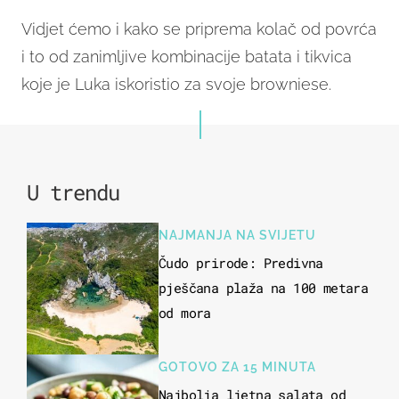
Vidjet ćemo i kako se priprema kolač od povrća
i to od zanimljive kombinacije batata i tikvica
koje je Luka iskoristio za svoje browniese.
U trendu
NAJMANJA NA SVIJETU
Čudo prirode: Predivna
pješčana plaža na 100 metara
od mora
GOTOVO ZA 15 MINUTA
Najbolja ljetna salata od