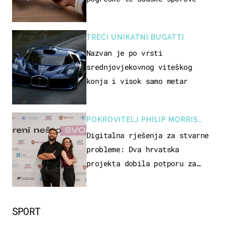
TREĆI UNIKATNI BUGATTI
Nazvan je po vrsti
srednjovjekovnog viteškog
konja i visok samo metar
POKROVITELJ PHILIP MORRIS
ZAGREB
Digitalna rješenja za stvarne
probleme: Dva hrvatska
projekta dobila potporu za
razvoj
SPORT