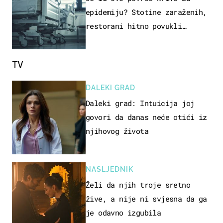
epidemiju? Stotine zaraženih,
restorani hitno povukli
proizvod
TV
DALEKI GRAD
Daleki grad: Intuicija joj
govori da danas neće otići iz
njihovog života
NASLJEDNIK
Želi da njih troje sretno
žive, a nije ni svjesna da ga
je odavno izgubila