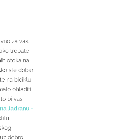
ivno za vas.
 ako trebate
nih otoka na
 Ako ste dobar
ite na biciklu
alo ohladiti
to bi vas
na Jadranu -
titu
nskog
 uz dobro