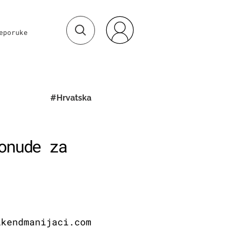
eporuke
#Hrvatska
onude za
ikendmanijaci.com