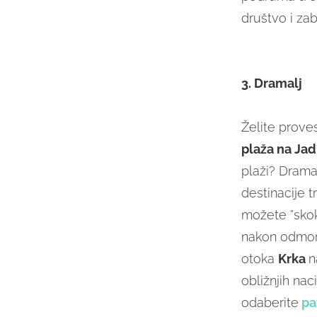
društvo i zab
3. Dramalj
Želite proves
plaža na Ja
plaži? Drama
destinacije 
možete ”skok
nakon odmora
otoka
Krka
n
obližnjih nac
odaberite
pa