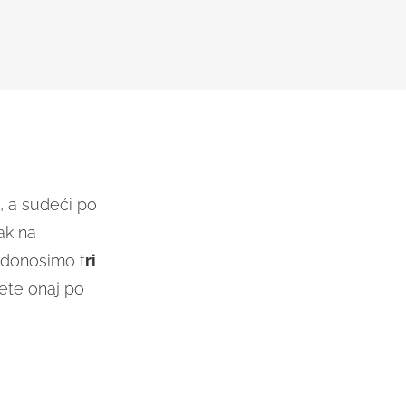
, a sudeći po
ak na
 donosimo t
ri
ete onaj po