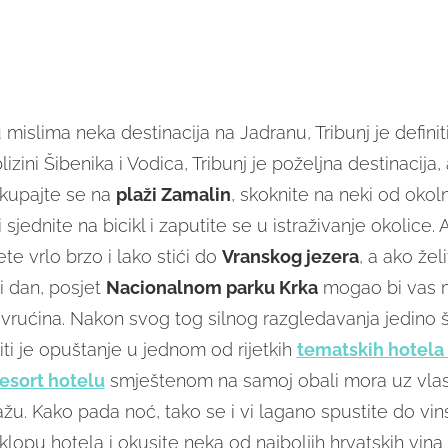
mislima neka destinacija na Jadranu, Tribunj je definit
izini Šibenika i Vodica, Tribunj je poželjna destinacija,
 Okupajte se na
plaži
Zamalin
, skoknite na neki od okol
i sjednite na bicikl i zaputite se u istraživanje okolice.
ete vrlo brzo i lako stići do
Vranskog jezera
, a ako žel
li dan, posjet
Nacionalnom parku Krka
mogao bi vas m
 vrućina. Nakon svog tog silnog razgledavanja jedino š
ti je opuštanje u jednom od rijetkih
tematskih hotela 
esort hotelu
smještenom na samoj obali mora uz vlas
ažu. Kako pada noć, tako se i vi lagano spustite do vi
lopu hotela i okusite neka od najboljih hrvatskih vina