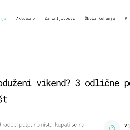
nja
Aktualno
Zanimljivosti
Škola kuhanja
Pr
oduženi vikend? 3 odlične p
št
d radeći potpuno ništa, kupati se na
V