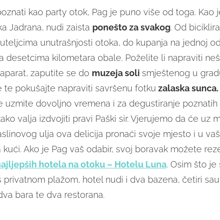
poznati kao party otok, Pag je puno više od toga. Kao 
ka Jadrana, nudi zaista
ponešto za svakog
. Od biciklir
teljcima unutrašnjosti otoka, do kupanja na jednoj od
a desetcima kilometara obale. Poželite li napraviti ne
oaparat, zaputite se do
muzeja soli
smještenog u grad
 te pokušajte napraviti savršenu fotku
zalaska sunca.
e uzmite dovoljno vremena i za degustiranje poznatih 
ako valja izdvojiti pravi Paški sir. Vjerujemo da će uz 
inovog ulja ova delicija pronaći svoje mjesto i u va
kući. Ako je Pag vaš odabir, svoj boravak možete rezer
jljepših hotela na otoku – Hotelu Luna
. Osim što je
s privatnom plažom, hotel nudi i dva bazena, četiri sa
dva bara te dva restorana.