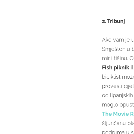
2. Tribunj
Ako vam je u 
Smješten u bl
mir i tišinu.
Fish piknik
il
biciklist mož
provesti cije
od lipanjskih
moglo opusti
The Movie R
šljunčanu pl
podruma u sk