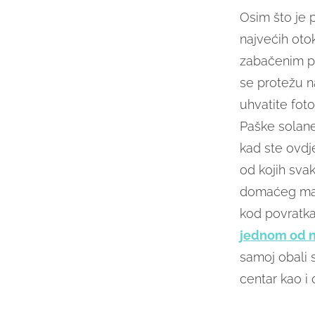
Osim što je 
najvećih oto
zabačenim pu
se protežu n
uhvatite fot
Paške solane
kad ste ovdj
od kojih svak
domaćeg masl
kod povratka 
jednom od na
samoj obali 
centar kao i 