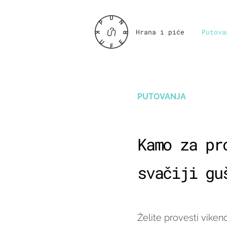
Hrana i piće
Putova
PUTOVANJA
Kamo za pr
svačiji gu
Želite provesti viken