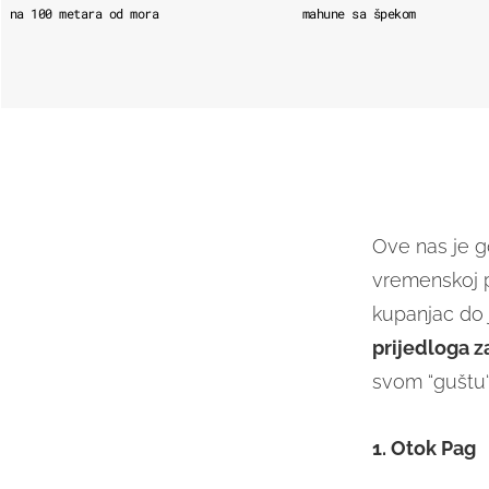
na 100 metara od mora
mahune sa špekom
Ove nas je 
vremenskoj p
kupanjac do 
prijedloga z
svom “guštu“
1. Otok Pag