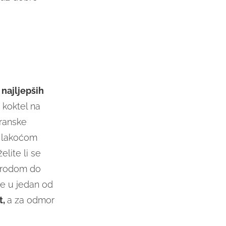
najljepših
i koktel na
dranske
s lakoćom
želite li se
 brodom do
ite u jedan od
t,
a za odmor