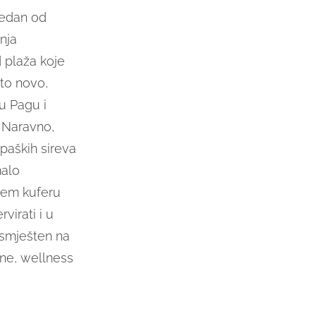
jedan od
anja
 plaža koje
što novo,
u Pagu i
Naravno,
paških sireva
malo
šem kuferu
virati i u
 smješten na
une, wellness