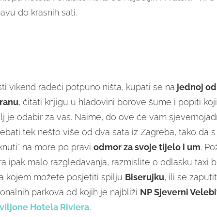
avu do krasnih sati.
ti vikend radeći potpuno ništa, kupati se na
jednoj od 
dranu
, čitati knjigu u hladovini borove šume i popiti koj
lj je odabir za vas. Naime, do ove će vam sjevernoja
trebati tek nešto više od dva sata iz Zagreba, tako da 
nuti” na more po pravi
o
dmor za svoje tijelo i um
. Po
 ipak malo razgledavanja, razmislite o odlasku taxi
a kojem možete posjetiti spilju
Biserujku
, ili se zaput
ionalnih parkova od kojih je najbliži
NP Sjeverni Velebi
viljone Hotela Riviera.