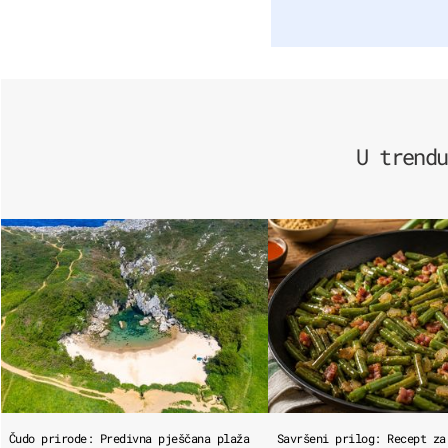
U trendu
Čudo prirode: Predivna pješčana plaža
Savršeni prilog: Recept za