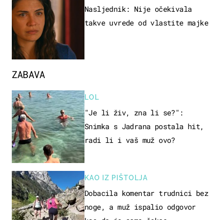
Nasljednik: Nije očekivala
takve uvrede od vlastite majke
ZABAVA
LOL
"Je li živ, zna li se?":
Snimka s Jadrana postala hit,
radi li i vaš muž ovo?
KAO IZ PIŠTOLJA
Dobacila komentar trudnici bez
noge, a muž ispalio odgovor