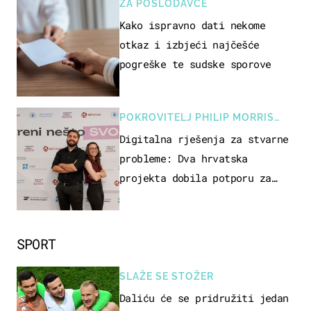
ZA POSLODAVCE
Kako ispravno dati nekome
otkaz i izbjeći najčešće
pogreške te sudske sporove
POKROVITELJ PHILIP MORRIS
ZAGREB
Digitalna rješenja za stvarne
probleme: Dva hrvatska
projekta dobila potporu za
razvoj
SPORT
SLAŽE SE STOŽER
Daliću će se pridružiti jedan