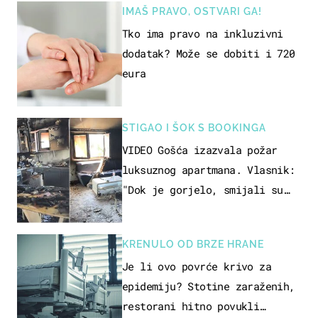
IMAŠ PRAVO, OSTVARI GA!
Tko ima pravo na inkluzivni
dodatak? Može se dobiti i 720
eura
STIGAO I ŠOK S BOOKINGA
VIDEO Gošća izazvala požar
luksuznog apartmana. Vlasnik:
"Dok je gorjelo, smijali su
se, pili i pokazivali mi
srednji prst"
KRENULO OD BRZE HRANE
Je li ovo povrće krivo za
epidemiju? Stotine zaraženih,
restorani hitno povukli