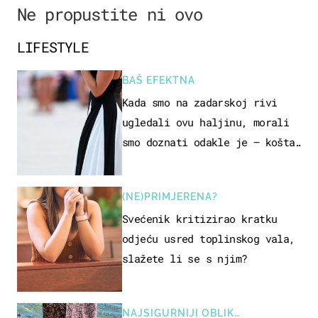
Ne propustite ni ovo
LIFESTYLE
BAŠ EFEKTNA
Kada smo na zadarskoj rivi
ugledali ovu haljinu, morali
smo doznati odakle je – košta
samo 18 eura
(NE)PRIMJERENA?
Svećenik kritizirao kratku
odjeću usred toplinskog vala,
slažete li se s njim?
NAJSIGURNIJI OBLIK