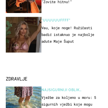
"Zovite hitnu!"
"UUUUUUFFFF"
Vau, koje noge! Ružičasti
badić istaknuo je najbolje
adute Maje Šuput
ZDRAVLJE
NAJSIGURNIJI OBLIK
REKREACIJE
Vježbe za koljeno u moru: 5
sigurnih vježbi koje mogu