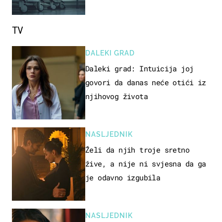
proizvod
TV
DALEKI GRAD
Daleki grad: Intuicija joj
govori da danas neće otići iz
njihovog života
NASLJEDNIK
Želi da njih troje sretno
žive, a nije ni svjesna da ga
je odavno izgubila
NASLJEDNIK