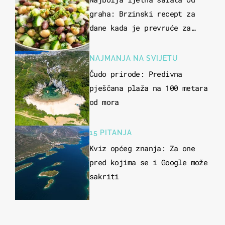
graha: Brzinski recept za
dane kada je prevruće za
kuhanje
NAJMANJA NA SVIJETU
Čudo prirode: Predivna
pješčana plaža na 100 metara
od mora
15 PITANJA
Kviz općeg znanja: Za one
pred kojima se i Google može
sakriti