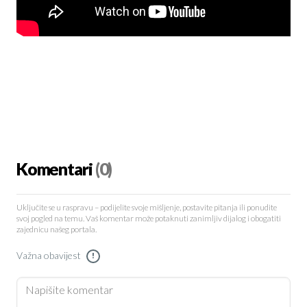
Komentari
(0)
Uključite se u raspravu – podijelite svoje mišljenje, postavite pitanja ili ponudite
svoj pogled na temu. Vaš komentar može potaknuti zanimljiv dijalog i obogatiti
zajednicu našeg portala.
Važna obavijest
!