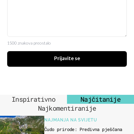
1500 znakova preostalo
Prijavite se
Inspirativno
Najčitanije
Najkomentiranije
NAJMANJA NA SVIJETU
Čudo prirode: Predivna pješčana