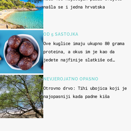
našla se i jedna hrvatska
OD 5 SASTOJKA
Ove kuglice imaju ukupno 80 grama
proteina, a okus im je kao da
jedete najfinije slatkiše od
čokolade
NEVJEROJATNO OPASNO
Otrovno drvo: Tihi ubojica koji je
najopasniji kada padne kiša