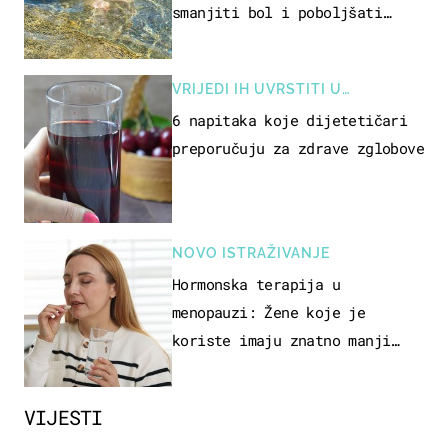
smanjiti bol i poboljšati
pokretljivost
VRIJEDI IH UVRSTITI U
PREHRANU
6 napitaka koje dijetetičari
preporučuju za zdrave zglobove
NOVO ISTRAŽIVANJE
Hormonska terapija u
menopauzi: Žene koje je
koriste imaju znatno manji
rizik od ovoga
VIJESTI