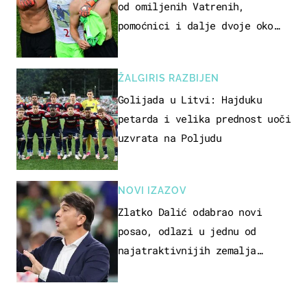
od omiljenih Vatrenih,
pomoćnici i dalje dvoje oko
ponude
ŽALGIRIS RAZBIJEN
Golijada u Litvi: Hajduku
petarda i velika prednost uoči
uzvrata na Poljudu
NOVI IZAZOV
Zlatko Dalić odabrao novi
posao, odlazi u jednu od
najatraktivnijih zemalja
svijeta