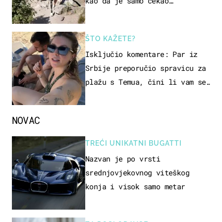
kao da je samo čekao…
ŠTO KAŽETE?
Isključio komentare: Par iz
Srbije preporučio spravicu za
plažu s Temua, čini li vam se
ovo sigurnim?
NOVAC
TREĆI UNIKATNI BUGATTI
Nazvan je po vrsti
srednjovjekovnog viteškog
konja i visok samo metar