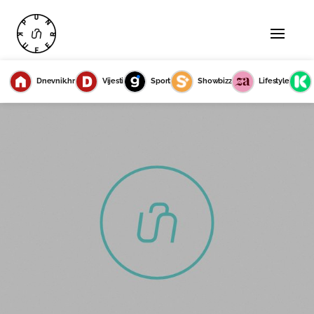
Dnevnik.hr
Vijesti
Sport
Showbizz
Lifestyle