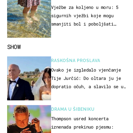
REKREACIJE
Vježbe za koljeno u moru: 5
sigurnih vježbi koje mogu
smanjiti bol i poboljšati
pokretljivost
SHOW
RASKOŠNA PROSLAVA
Ovako je izgledalo vjenčanje
Tije Jurčić: Do oltara ju je
dopratio očuh, a slavilo se uz
Olivera i Rozgu
DRAMA U ŠIBENIKU
Thompson usred koncerta
iznenada prekinuo pjesmu: