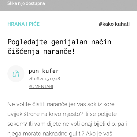
Slika nije dostupna
HRANA I PIĆE
#kako kuhati
Pogledajte genijalan način
čišćenja naranče!
pun kufer
26.06.2015 07:18
KOMENTARI
Ne volite čistiti naranče jer vas sok iz kore
uvijek štrcne na krivo mjesto? Ili se polijete
sokom? Ili vam dijete ne voli onaj bijeli dio, pa i
njega morate naknadno guliti?
Ako je vaš