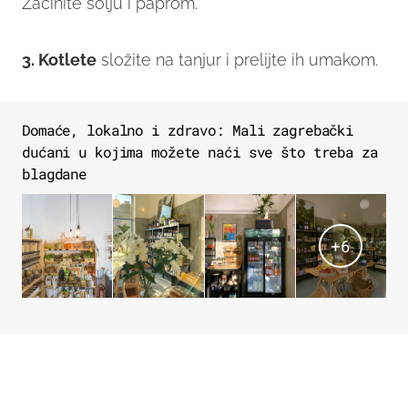
Začinite solju i paprom.
3. Kotlete
složite na tanjur i prelijte ih umakom.
Domaće, lokalno i zdravo: Mali zagrebački
dućani u kojima možete naći sve što treba za
blagdane
+
6