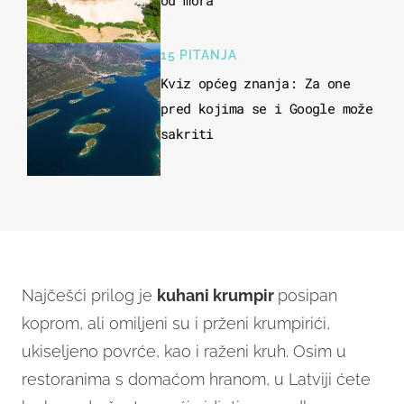
od mora
15 PITANJA
Kviz općeg znanja: Za one
pred kojima se i Google može
sakriti
Najčešći prilog je
kuhani krumpir
posipan
koprom, ali omiljeni su i prženi krumpirići,
ukiseljeno povrće, kao i raženi kruh. Osim u
restoranima s domaćom hranom, u Latviji ćete