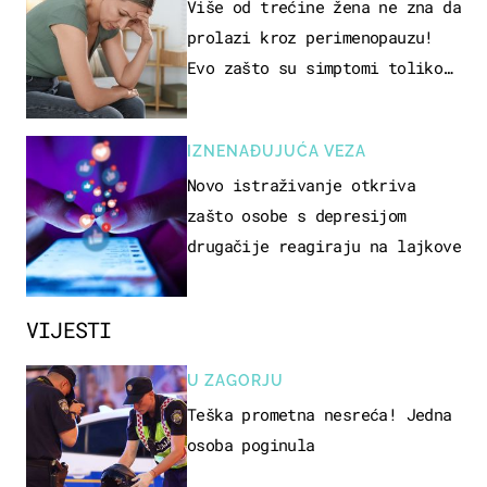
STUDIJE
Više od trećine žena ne zna da
prolazi kroz perimenopauzu!
Evo zašto su simptomi toliko
zbunjujući
IZNENAĐUJUĆA VEZA
Novo istraživanje otkriva
zašto osobe s depresijom
drugačije reagiraju na lajkove
VIJESTI
U ZAGORJU
Teška prometna nesreća! Jedna
osoba poginula