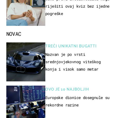
riješiti ovaj kviz bez ijedne
pogreške
NOVAC
TREĆI UNIKATNI BUGATTI
Nazvan je po vrsti
srednjovjekovnog viteškog
konja i visok samo metar
OVO JE 10 NAJBOLJIH
Europske dionice dosegnule su
rekordne razine