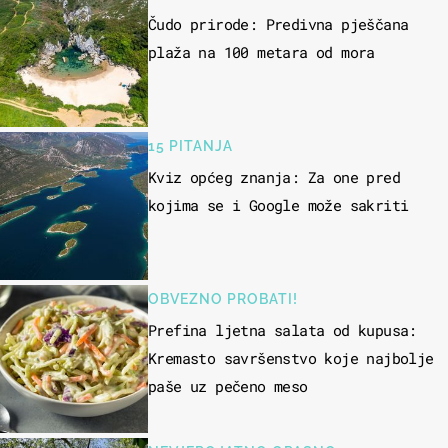
Čudo prirode: Predivna pješčana
plaža na 100 metara od mora
15 PITANJA
Kviz općeg znanja: Za one pred
kojima se i Google može sakriti
OBVEZNO PROBATI!
Prefina ljetna salata od kupusa:
Kremasto savršenstvo koje najbolje
paše uz pečeno meso