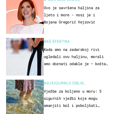
Ovo je savršena haljina za
ljeto i more - nosi je i
Bojana Gregorić Vejzović
BAŠ EFEKTNA
Kada smo na zadarskoj rivi
ugledali ovu haljinu, morali
smo doznati odakle je – košta
samo 18 eura
NAJSIGURNIJI OBLIK
REKREACIJE
Vježbe za koljeno u moru: 5
sigurnih vježbi koje mogu
smanjiti bol i poboljšati
pokretljivost