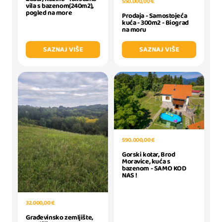
550.000,00 €
vila s bazenom(240m2),
pogled na more
Prodaja - Samostojeća
kuća - 300m2 - Biograd
na moru
SAZNAJ VIŠE
SAZNAJ VIŠE
590.000,00 €
Gorski kotar, Brod
Moravice, kuća s
bazenom - SAMO KOD
NAS !
32.000,00 €
Građevinsko zemljište,