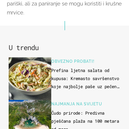
pariški, ali za paniranje se mogu koristiti i krušne
mrvice.
U trendu
OBVEZNO PROBATI!
Prefina ljetna salata od
kupusa: Kremasto savršenstvo
koje najbolje paše uz pečeno
meso
NAJMANJA NA SVIJETU
Čudo prirode: Predivna
pješčana plaža na 100 metara