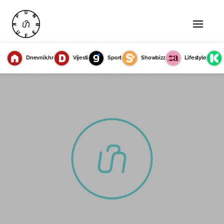
Dnevnik.hr
Vijesti
Sport
Showbizz
Lifestyle