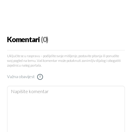
Komentari
(0)
Uključite se u raspravu – podijelite svoje mišljenje, postavite pitanja ili ponudite
svoj pogled na temu. Vaš komentar može potaknuti zanimljiv dijalog i obogatiti
zajednicu našeg portala.
Važna obavijest
!