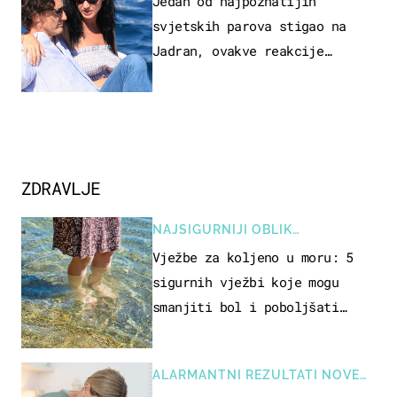
Jedan od najpoznatijih
svjetskih parova stigao na
Jadran, ovakve reakcije
vjerojatno nisu očekivali
ZDRAVLJE
NAJSIGURNIJI OBLIK
REKREACIJE
Vježbe za koljeno u moru: 5
sigurnih vježbi koje mogu
smanjiti bol i poboljšati
pokretljivost
ALARMANTNI REZULTATI NOVE