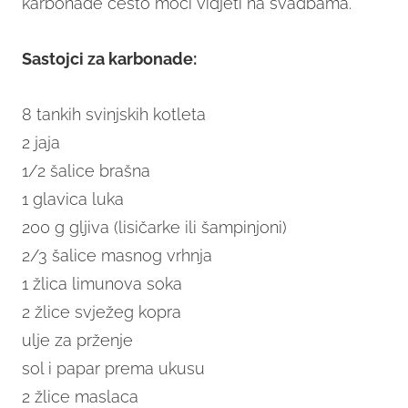
karbonade često moći vidjeti na svadbama.
Sastojci za karbonade:
8 tankih svinjskih kotleta
2 jaja
1/2 šalice brašna
1 glavica luka
200 g gljiva (lisičarke ili šampinjoni)
2/3 šalice masnog vrhnja
1 žlica limunova soka
2 žlice svježeg kopra
ulje za prženje
sol i papar prema ukusu
2 žlice maslaca