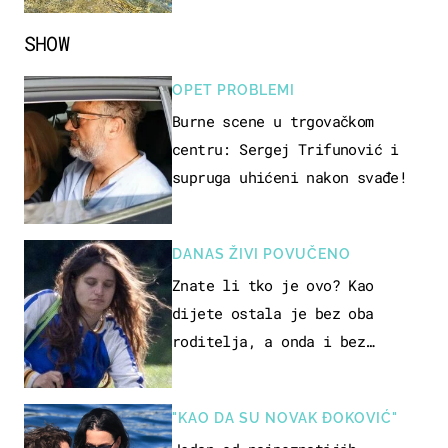
SHOW
OPET PROBLEMI
Burne scene u trgovačkom
centru: Sergej Trifunović i
supruga uhićeni nakon svađe!
DANAS ŽIVI POVUČENO
Znate li tko je ovo? Kao
dijete ostala je bez oba
roditelja, a onda i bez
milijuna koje je trebala
naslijediti
"KAO DA SU NOVAK ĐOKOVIĆ"