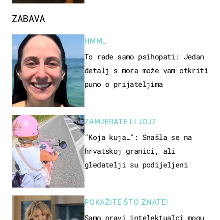
ZABAVA
HMM…
To rade samo psihopati: Jedan
detalj s mora može vam otkriti
puno o prijateljima
ZAMJERATE LI JOJ?
"Koja kuja…": Snašla se na
hrvatskoj granici, ali
gledatelji su podijeljeni
POKAŽITE ŠTO ZNATE!
Samo pravi intelektualci mogu