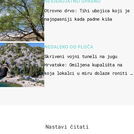
NEVJEROJATNO OPASNO
Otrovno drvo: Tihi ubojica koji je
najopasniji kada padne kiša
NEDALEKO OD PLOČA
Skriveni vojni tuneli na jugu
Hrvatske: Omiljena kupališta na
koja lokalci u miru dolaze roniti i
skakati u more
Nastavi čitati