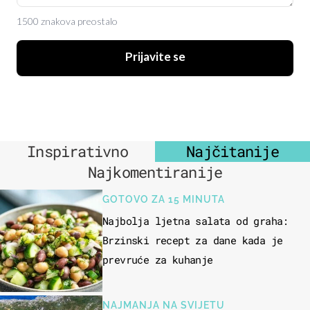
1500 znakova preostalo
Prijavite se
Inspirativno
Najčitanije
Najkomentiranije
GOTOVO ZA 15 MINUTA
Najbolja ljetna salata od graha:
Brzinski recept za dane kada je
prevruće za kuhanje
NAJMANJA NA SVIJETU