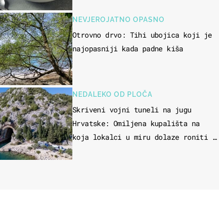
NEVJEROJATNO OPASNO
Otrovno drvo: Tihi ubojica koji je
najopasniji kada padne kiša
NEDALEKO OD PLOČA
Skriveni vojni tuneli na jugu
Hrvatske: Omiljena kupališta na
koja lokalci u miru dolaze roniti i
skakati u more