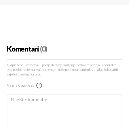
Komentari
(0)
Uključite se u raspravu – podijelite svoje mišljenje, postavite pitanja ili ponudite
svoj pogled na temu. Vaš komentar može potaknuti zanimljiv dijalog i obogatiti
zajednicu našeg portala.
Važna obavijest
!