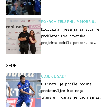
POKROVITELJ PHILIP MORRIS
ZAGREB
Digitalna rješenja za stvarne
probleme: Dva hrvatska
projekta dobila potporu za
razvoj
SPORT
GDJE ĆE SAD?
U Dinamu je prošle godine
predstavljen kao mega
transfer, danas je pao najniže
u karijeri