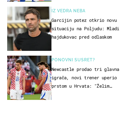
IZ VEDRA NEBA
Garcijin potez otkrio novu
situaciju na Poljudu: Mladi
hajdukovac pred odlaskom
PONOVNI SUSRET?
Newcastle prodao tri glavna
igrača, novi trener uperio
prstom u Hrvata: "Želim
njega!"