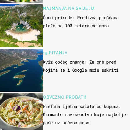
NAJMANJA NA SVIJETU
Čudo prirode: Predivna pješčana
plaža na 100 metara od mora
15 PITANJA
Kviz općeg znanja: Za one pred
kojima se i Google može sakriti
OBVEZNO PROBATI!
Prefina ljetna salata od kupusa:
Kremasto savršenstvo koje najbolje
paše uz pečeno meso