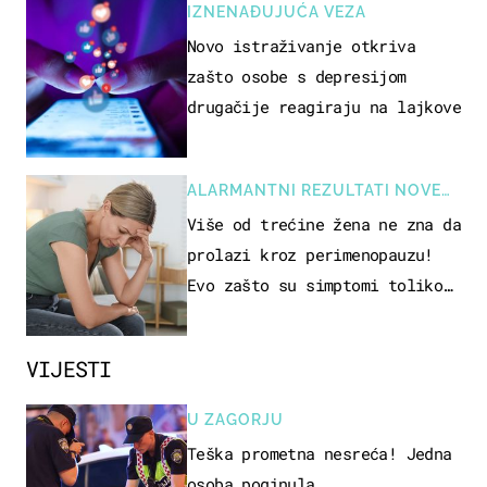
IZNENAĐUJUĆA VEZA
Novo istraživanje otkriva
zašto osobe s depresijom
drugačije reagiraju na lajkove
ALARMANTNI REZULTATI NOVE
STUDIJE
Više od trećine žena ne zna da
prolazi kroz perimenopauzu!
Evo zašto su simptomi toliko
zbunjujući
VIJESTI
U ZAGORJU
Teška prometna nesreća! Jedna
osoba poginula