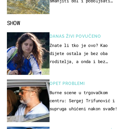
smanjiti bol i poboljšati
pokretljivost
SHOW
DANAS ŽIVI POVUČENO
Znate li tko je ovo? Kao
dijete ostala je bez oba
roditelja, a onda i bez
milijuna koje je trebala
naslijediti
OPET PROBLEMI
Burne scene u trgovačkom
centru: Sergej Trifunović i
supruga uhićeni nakon svađe!