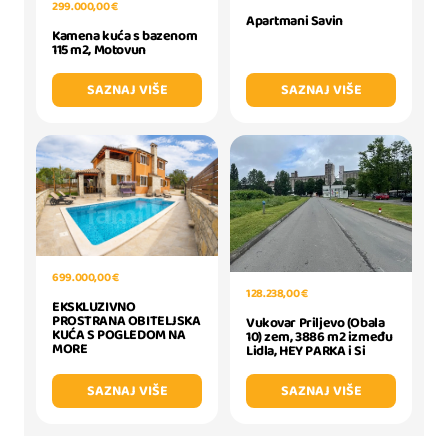
299.000,00 €
Apartmani Savin
Kamena kuća s bazenom
115 m2, Motovun
SAZNAJ VIŠE
SAZNAJ VIŠE
699.000,00 €
128.238,00 €
EKSKLUZIVNO
PROSTRANA OBITELJSKA
Vukovar Priljevo (Obala
KUĆA S POGLEDOM NA
10) zem, 3886 m2 između
MORE
Lidla, HEY PARKA i Si
SAZNAJ VIŠE
SAZNAJ VIŠE