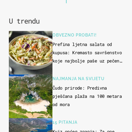
U trendu
OBVEZNO PROBATI!
Prefina ljetna salata od
kupusa: Kremasto savršenstvo
koje najbolje paše uz pečeno
meso
NAJMANJA NA SVIJETU
Čudo prirode: Predivna
pješčana plaža na 100 metara
od mora
15 PITANJA
Kviz općeg znanja: Za one