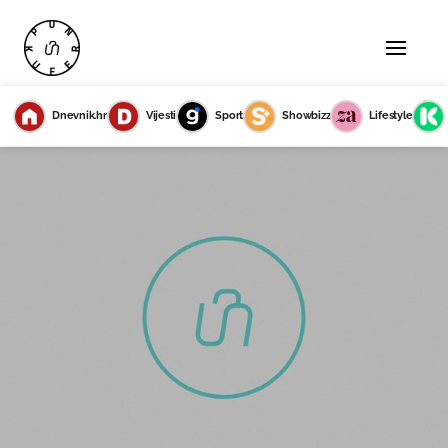
Dnevnik.hr
Vijesti
Sport
Showbizz
Lifestyle