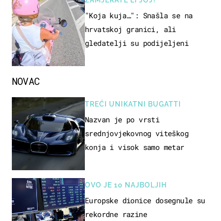
ZAMJERATE LI JOJ?
"Koja kuja…": Snašla se na
hrvatskoj granici, ali
gledatelji su podijeljeni
NOVAC
TREĆI UNIKATNI BUGATTI
Nazvan je po vrsti
srednjovjekovnog viteškog
konja i visok samo metar
OVO JE 10 NAJBOLJIH
Europske dionice dosegnule su
rekordne razine