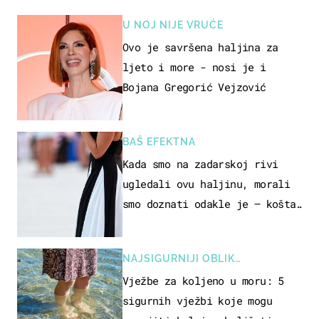
U NOJ NIJE VRUĆE
Ovo je savršena haljina za
ljeto i more - nosi je i
Bojana Gregorić Vejzović
BAŠ EFEKTNA
Kada smo na zadarskoj rivi
ugledali ovu haljinu, morali
smo doznati odakle je – košta
samo 18 eura
NAJSIGURNIJI OBLIK
REKREACIJE
Vježbe za koljeno u moru: 5
sigurnih vježbi koje mogu