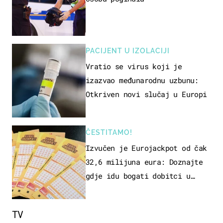
PACIJENT U IZOLACIJI
Vratio se virus koji je
izazvao međunarodnu uzbunu:
Otkriven novi slučaj u Europi
ČESTITAMO!
Izvučen je Eurojackpot od čak
32,6 milijuna eura: Doznajte
gdje idu bogati dobitci u
Hrvatskoj
TV