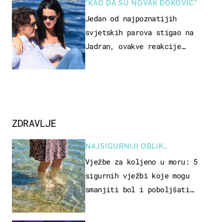
"KAO DA SU NOVAK ĐOKOVIĆ"
Jedan od najpoznatijih
svjetskih parova stigao na
Jadran, ovakve reakcije
vjerojatno nisu očekivali
ZDRAVLJE
NAJSIGURNIJI OBLIK
REKREACIJE
Vježbe za koljeno u moru: 5
sigurnih vježbi koje mogu
smanjiti bol i poboljšati
pokretljivost