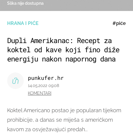
Slika nije dostupna
HRANA I PIĆE
#piće
Dupli Amerikanac: Recept za
koktel od kave koji fino diže
energiju nakon napornog dana
punkufer.hr
14.05.2022 09:08
KOMENTARI
Koktel Americano postao je popularan tijekom
prohibicije, a danas se miješa s američkom
kavom za osvježavajući predah...