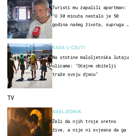
Turisti mu zapalili apartman:
"U 30 minuta nestalo je 50
godina našeg života, supruga i
ja ne možemo oka sklopiti"
KAOS U CEUTI
Na stotine maloljetnika lutaju
ulicama: "Očajne obitelji
traže svoju djecu"
TV
NASLJEDNIK
Želi da njih troje sretno
žive, a nije ni svjesna da ga