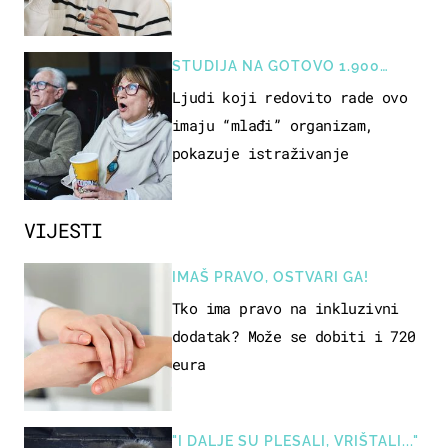
rizik od ovoga
STUDIJA NA GOTOVO 1.900
OSOBA
Ljudi koji redovito rade ovo
imaju “mlađi” organizam,
pokazuje istraživanje
VIJESTI
IMAŠ PRAVO, OSTVARI GA!
Tko ima pravo na inkluzivni
dodatak? Može se dobiti i 720
eura
"I DALJE SU PLESALI, VRIŠTALI..."