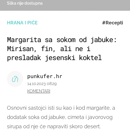
Slika nije dostupna
HRANA I PIĆE
#Recepti
Margarita sa sokom od jabuke:
Mirisan, fin, ali ne i
presladak jesenski koktel
punkufer.hr
14.10.2023 08:29
KOMENTARI
Osnovni sastojci isti su kao i kod margarite, a
dodatak soka od jabuke, cimeta i javorovog
sirupa od nje će napraviti skoro desert.