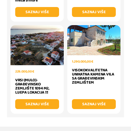
metara more
SAZNAJ VIŠE
SAZNAJ VIŠE
1.290.000,00 €
VISOKOKVALITETNA
229.000,00 €
UNIKATNA KAMENA VILA
SA GRAĐEVINSKIM
VRSI (MULO)-
ZEMLJIŠTEM
GRAĐEVINSKO
ZEMLJIŠTE 1094 M2,
LIJEPA LOKACIJA !!!
SAZNAJ VIŠE
SAZNAJ VIŠE