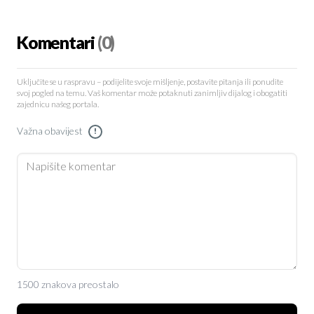
Komentari
(0)
Uključite se u raspravu – podijelite svoje mišljenje, postavite pitanja ili ponudite
svoj pogled na temu. Vaš komentar može potaknuti zanimljiv dijalog i obogatiti
zajednicu našeg portala.
Važna obavijest
!
1500 znakova preostalo