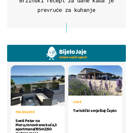
Brzinski recept za dane kada je
prevruće za kuhanje
1,00 €
Turistički smještaj Čepin
750.000,00 €
Sveti Petar na
Moru,renovirana kuća,3
apartmana(195m2)50