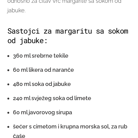
odnosno za čitav vrč margarite sa sokom od
jabuke.
Sastojci za margaritu sa sokom
od jabuke:
360 ml srebrne tekile
60 ml likera od naranče
480 ml soka od jabuke
240 ml svježeg soka od limete
60 ml javorovog sirupa
šećer s cimetom i krupna morska sol, za rub
čaše