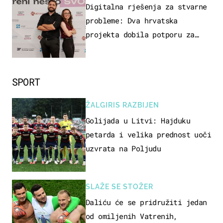
ZAGREB
Digitalna rješenja za stvarne
probleme: Dva hrvatska
projekta dobila potporu za
razvoj
SPORT
ŽALGIRIS RAZBIJEN
Golijada u Litvi: Hajduku
petarda i velika prednost uoči
uzvrata na Poljudu
SLAŽE SE STOŽER
Daliću će se pridružiti jedan
od omiljenih Vatrenih,