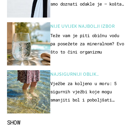
smo doznati odakle je – košta
samo 18 eura
NIJE UVIJEK NAJBOLJI IZBOR
Teže vam je piti običnu vodu
pa posežete za mineralnom? Evo
što to čini organizmu
NAJSIGURNIJI OBLIK
REKREACIJE
Vježbe za koljeno u moru: 5
sigurnih vježbi koje mogu
smanjiti bol i poboljšati
pokretljivost
SHOW