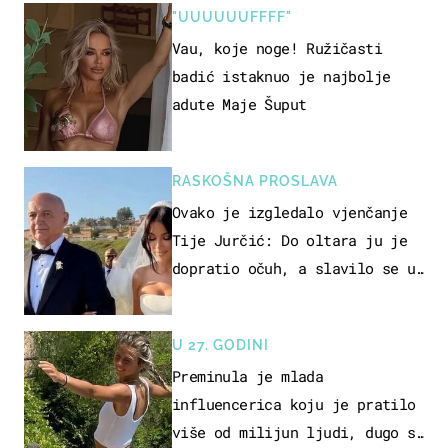
"UUUUUUFFFF"
Vau, koje noge! Ružičasti
badić istaknuo je najbolje
adute Maje Šuput
RASKOŠNA PROSLAVA
Ovako je izgledalo vjenčanje
Tije Jurčić: Do oltara ju je
dopratio očuh, a slavilo se uz
Olivera i Rozgu
U 27. GODINI
Preminula je mlada
influencerica koju je pratilo
više od milijun ljudi, dugo se