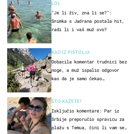
LOL
"Je li živ, zna li se?":
Snimka s Jadrana postala hit,
radi li i vaš muž ovo?
KAO IZ PIŠTOLJA
Dobacila komentar trudnici bez
noge, a muž ispalio odgovor
kao da je samo čekao…
ŠTO KAŽETE?
Isključio komentare: Par iz
Srbije preporučio spravicu za
plažu s Temua, čini li vam se