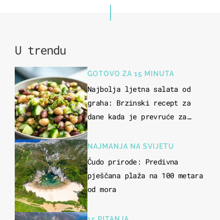
U trendu
GOTOVO ZA 15 MINUTA
Najbolja ljetna salata od
graha: Brzinski recept za
dane kada je prevruće za
kuhanje
NAJMANJA NA SVIJETU
Čudo prirode: Predivna
pješčana plaža na 100 metara
od mora
15 PITANJA