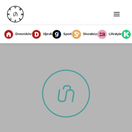
Dnevnik.hr
Vijesti
Sport
Showbizz
Lifestyle