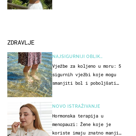
borila s opakom bolesti
ZDRAVLJE
NAJSIGURNIJI OBLIK
REKREACIJE
Vježbe za koljeno u moru: 5
sigurnih vježbi koje mogu
smanjiti bol i poboljšati
pokretljivost
NOVO ISTRAŽIVANJE
Hormonska terapija u
menopauzi: Žene koje je
koriste imaju znatno manji