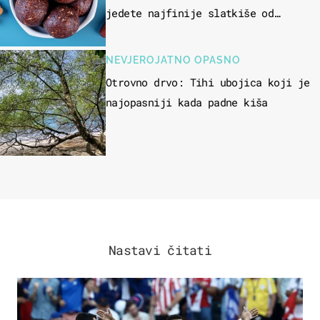
jedete najfinije slatkiše od
čokolade
NEVJEROJATNO OPASNO
Otrovno drvo: Tihi ubojica koji je
najopasniji kada padne kiša
Nastavi čitati
SVJETSKO PRVENSTVO 2026