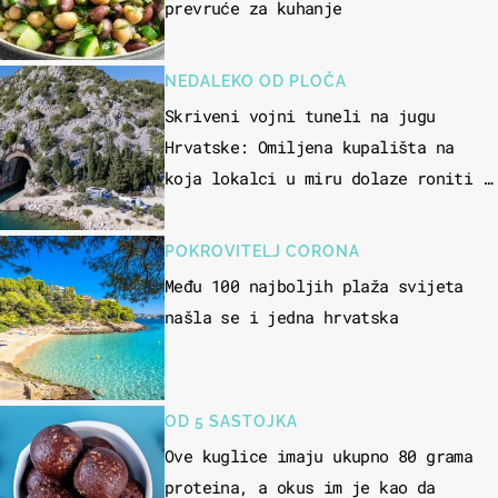
prevruće za kuhanje
NEDALEKO OD PLOČA
Skriveni vojni tuneli na jugu
Hrvatske: Omiljena kupališta na
koja lokalci u miru dolaze roniti i
skakati u more
POKROVITELJ CORONA
Među 100 najboljih plaža svijeta
našla se i jedna hrvatska
OD 5 SASTOJKA
Ove kuglice imaju ukupno 80 grama
proteina, a okus im je kao da