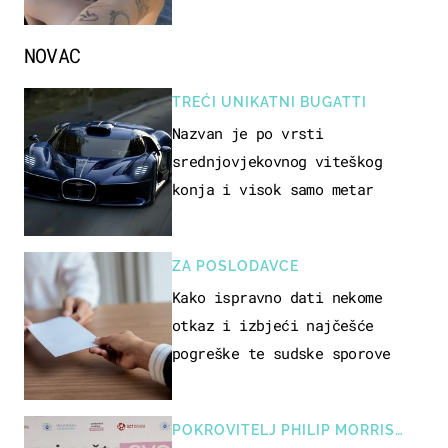
ovo sigurnim?
NOVAC
TREĆI UNIKATNI BUGATTI
Nazvan je po vrsti
srednjovjekovnog viteškog
konja i visok samo metar
ZA POSLODAVCE
Kako ispravno dati nekome
otkaz i izbjeći najčešće
pogreške te sudske sporove
POKROVITELJ PHILIP MORRIS