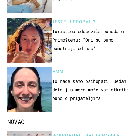
JESTE LI PROBALI?
Turisticu oduševila ponuda u
Primoštenu: "Oni su puno
pametniji od nas"
HMM…
To rade samo psihopati: Jedan
detalj s mora može vam otkriti
puno o prijateljima
NOVAC
POKROVITELJ PHILIP MORRIS