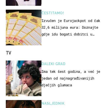
ČESTITAMO!
Izvučen je Eurojackpot od čak
32,6 milijuna eura: Doznajte
gdje idu bogati dobitci u
Hrvatskoj
TV
DALEKI GRAD
Ima tek šest godina, a već je
jedan od najnagrađivanijih
dječjih glumaca
NASLJEDNIK