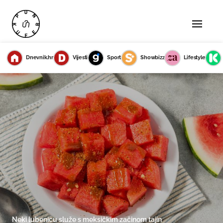
Dnevnik.hr
Vijesti
Sport
Showbizz
Lifestyle
Neki lubenicu služe s meksičkim začinom tajin