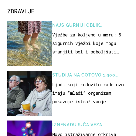
ZDRAVLJE
NAJSIGURNIJI OBLIK
REKREACIJE
Vježbe za koljeno u moru: 5
sigurnih vježbi koje mogu
smanjiti bol i poboljšati
pokretljivost
STUDIJA NA GOTOVO 1.900
OSOBA
Ljudi koji redovito rade ovo
imaju “mlađi” organizam,
pokazuje istraživanje
IZNENAĐUJUĆA VEZA
Novo istraživanje otkriva