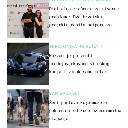
ZAGREB
Digitalna rješenja za stvarne
probleme: Dva hrvatska
projekta dobila potporu za
razvoj
TREĆI UNIKATNI BUGATTI
Nazvan je po vrsti
srednjovjekovnog viteškog
konja i visok samo metar
SAM SVOJ ŠEF
Šest poslova koje možete
pokrenuti od kuće uz minimalna
ulaganja