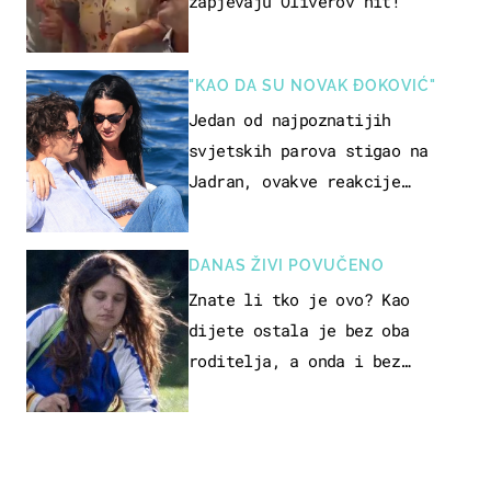
zapjevaju Oliverov hit!
"KAO DA SU NOVAK ĐOKOVIĆ"
Jedan od najpoznatijih
svjetskih parova stigao na
Jadran, ovakve reakcije
vjerojatno nisu očekivali
DANAS ŽIVI POVUČENO
Znate li tko je ovo? Kao
dijete ostala je bez oba
roditelja, a onda i bez
milijuna koje je trebala
naslijediti