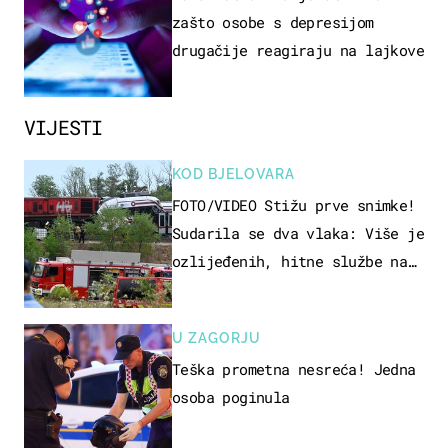
zašto osobe s depresijom
drugačije reagiraju na lajkove
VIJESTI
KOD BJELOVARA
FOTO/VIDEO Stižu prve snimke!
Sudarila se dva vlaka: Više je
ozlijeđenih, hitne službe na
terenu
U ZAGORJU
Teška prometna nesreća! Jedna
osoba poginula