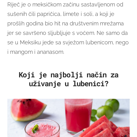
Riječ je o meksičkom začinu sastavljenom od
sušenih čili papričica, limete i soli, a koji je
prošlih godina bio hit na društvenim mrežama
jer se savršeno sljubljuje s voćem. Ne samo da
se u Meksiku jede sa svježom lubenicom, nego
i mangom i ananasom.
Koji je najbolji način za
Hrskava i slatka lubenica koja je dobro ohlađena u
hladnjaku je savršenstvo bez mane
uživanje u lubenici?
Lubenica je najfinija kada se servira s malo soli
Lubenica i tajin najbolji su par
Lubenica s malo limete moj je osobni favorit