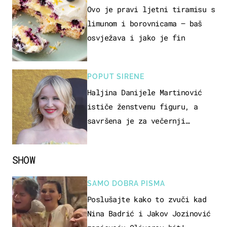
Ovo je pravi ljetni tiramisu s
limunom i borovnicama – baš
osvježava i jako je fin
POPUT SIRENE
Haljina Danijele Martinović
ističe ženstvenu figuru, a
savršena je za večernji
izlazak na moru
SHOW
SAMO DOBRA PISMA
Poslušajte kako to zvuči kad
Nina Badrić i Jakov Jozinović