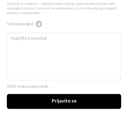
Uključite se u raspravu – podijelite svoje mišljenje, postavite pitanja ili ponudite
svoj pogled na temu. Vaš komentar može potaknuti zanimljiv dijalog i obogatiti
zajednicu našeg portala.
Važna obavijest
!
1500 znakova preostalo
Prijavite se