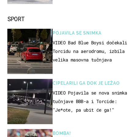
SPORT
POJAVILA SE SNIMKA
VIDEO Bad Blue Boysi dočekali
Torcidu na aerodromu, izbila
velika masovna tučnjava
CIPELARILI GA DOK JE LEŽAO
VIDEO Pojavila se nova snimka
tučnjave BBB-a i Torcide:
"Je*ote, pa ubit će ga!"
BOMBA!