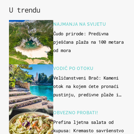
U trendu
NAJMANJA NA SVIJETU
Čudo prirode: Predivna
pješčana plaža na 100 metara
od mora
VODIČ PO OTOKU
Veličanstveni Brač: Kameni
otok na kojem ćete pronaći
pustinju, predivne plaže i
uzbudljivu hranu
OBVEZNO PROBATI!
Prefina ljetna salata od
kupusa: Kremasto savršenstvo