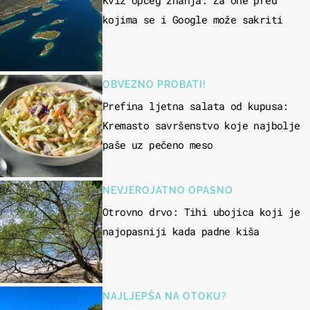
Kviz općeg znanja: Za one pred
kojima se i Google može sakriti
OBVEZNO PROBATI!
Prefina ljetna salata od kupusa:
Kremasto savršenstvo koje najbolje
paše uz pečeno meso
NEVJEROJATNO OPASNO
Otrovno drvo: Tihi ubojica koji je
najopasniji kada padne kiša
NAJLJEPŠA NA OTOKU?