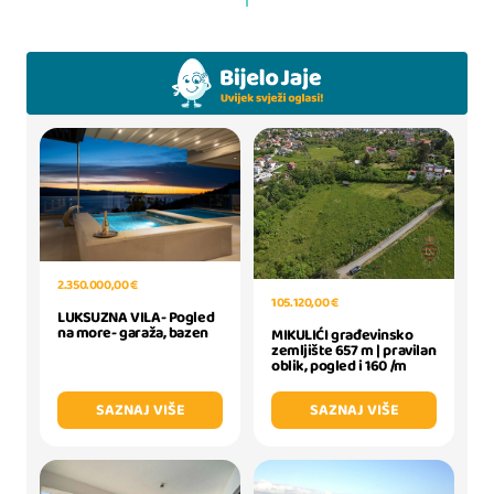
2.350.000,00 €
105.120,00 €
LUKSUZNA VILA- Pogled
na more- garaža, bazen
MIKULIĆI građevinsko
zemljište 657 m | pravilan
oblik, pogled i 160 /m
SAZNAJ VIŠE
SAZNAJ VIŠE