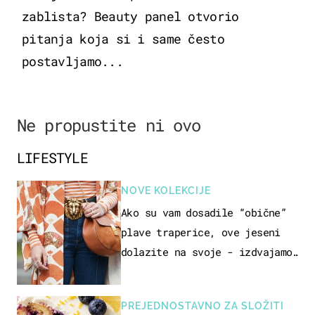
zablista? Beauty panel otvorio
pitanja koja si i same često
postavljamo...
Ne propustite ni ovo
LIFESTYLE
NOVE KOLEKCIJE
Ako su vam dosadile “obične”
plave traperice, ove jeseni
dolazite na svoje - izdvajamo
15 hit modela
PREJEDNOSTAVNO ZA SLOŽITI