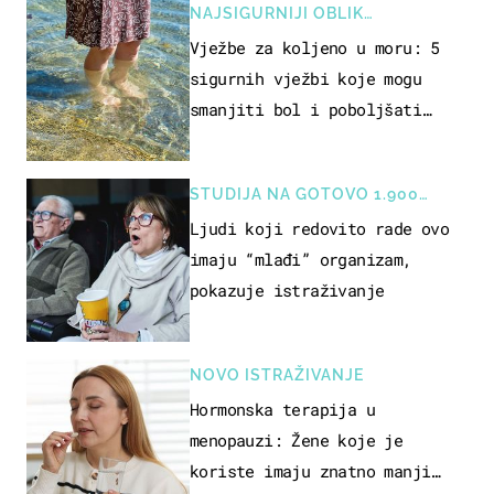
NAJSIGURNIJI OBLIK
REKREACIJE
Vježbe za koljeno u moru: 5
sigurnih vježbi koje mogu
smanjiti bol i poboljšati
pokretljivost
STUDIJA NA GOTOVO 1.900
OSOBA
Ljudi koji redovito rade ovo
imaju “mlađi” organizam,
pokazuje istraživanje
NOVO ISTRAŽIVANJE
Hormonska terapija u
menopauzi: Žene koje je
koriste imaju znatno manji