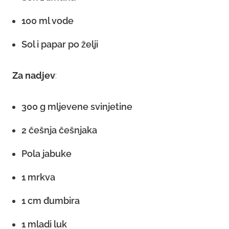
100 ml vode
Sol i papar po želji
Za nadjev
:
300 g mljevene svinjetine
2 češnja češnjaka
Pola jabuke
1 mrkva
1 cm đumbira
1 mladi luk