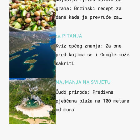
graha: Brzinski recept za
dane kada je prevruće za
kuhanje
15 PITANJA
Kviz općeg znanja: Za one
pred kojima se i Google može
sakriti
NAJMANJA NA SVIJETU
Čudo prirode: Predivna
pješčana plaža na 100 metara
od mora