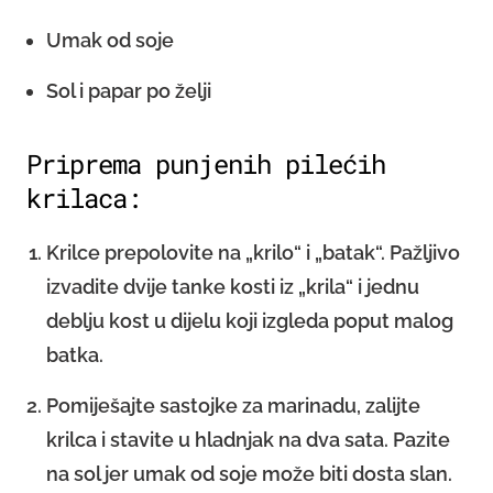
Umak od soje
Sol i papar po želji
Priprema punjenih pilećih
krilaca:
Krilce prepolovite na „krilo“ i „batak“. Pažljivo
izvadite dvije tanke kosti iz „krila“ i jednu
deblju kost u dijelu koji izgleda poput malog
batka.
Pomiješajte sastojke za marinadu, zalijte
krilca i stavite u hladnjak na dva sata. Pazite
na sol jer umak od soje može biti dosta slan.