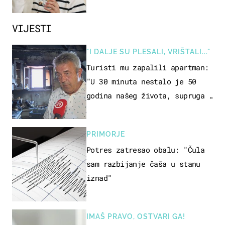
rizik od ovoga
VIJESTI
"I DALJE SU PLESALI, VRIŠTALI..."
Turisti mu zapalili apartman:
"U 30 minuta nestalo je 50
godina našeg života, supruga i
ja ne možemo oka sklopiti"
PRIMORJE
Potres zatresao obalu: "Čula
sam razbijanje čaša u stanu
iznad"
IMAŠ PRAVO, OSTVARI GA!