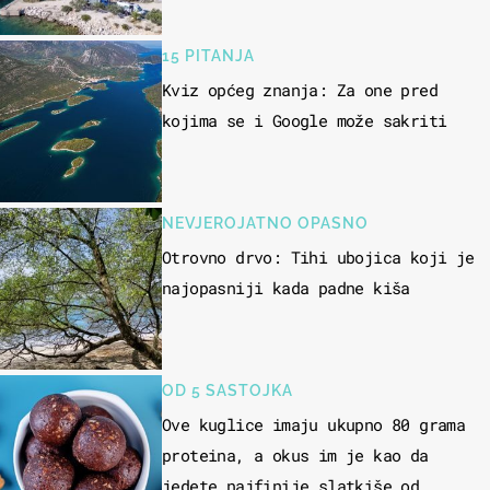
skakati u more
15 PITANJA
Kviz općeg znanja: Za one pred
kojima se i Google može sakriti
NEVJEROJATNO OPASNO
Otrovno drvo: Tihi ubojica koji je
najopasniji kada padne kiša
OD 5 SASTOJKA
Ove kuglice imaju ukupno 80 grama
proteina, a okus im je kao da
jedete najfinije slatkiše od