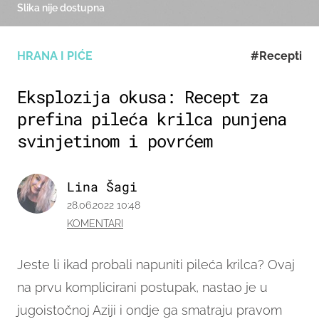
Slika nije dostupna
HRANA I PIĆE
#Recepti
Eksplozija okusa: Recept za
prefina pileća krilca punjena
svinjetinom i povrćem
Lina Šagi
28.06.2022 10:48
KOMENTARI
Jeste li ikad probali napuniti pileća krilca? Ovaj
na prvu komplicirani postupak, nastao je u
jugoistočnoj Aziji i ondje ga smatraju pravom