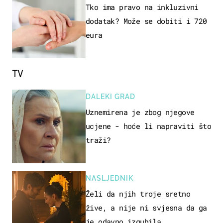
Tko ima pravo na inkluzivni
dodatak? Može se dobiti i 720
eura
TV
DALEKI GRAD
Uznemirena je zbog njegove
ucjene - hoće li napraviti što
traži?
NASLJEDNIK
Želi da njih troje sretno
žive, a nije ni svjesna da ga
je odavno izgubila