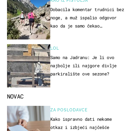
KAO IZ PIŠTOLJA
Dobacila komentar trudnici bez
noge, a muž ispalio odgovor
kao da je samo čekao…
LOL
Samo na Jadranu: Je li ovo
najbolje ili najgore divlje
parkiralište ove sezone?
NOVAC
ZA POSLODAVCE
Kako ispravno dati nekome
otkaz i izbjeći najčešće