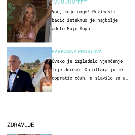
"UUUUUUFFFF"
Vau, koje noge! Ružičasti
badić istaknuo je najbolje
adute Maje Šuput
RASKOŠNA PROSLAVA
Ovako je izgledalo vjenčanje
Tije Jurčić: Do oltara ju je
dopratio očuh, a slavilo se uz
Olivera i Rozgu
ZDRAVLJE