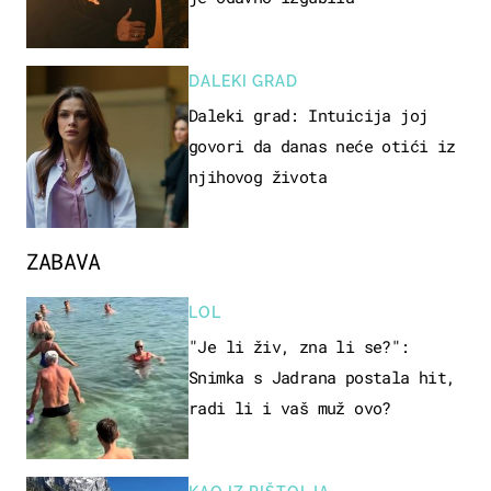
DALEKI GRAD
Daleki grad: Intuicija joj
govori da danas neće otići iz
njihovog života
ZABAVA
LOL
"Je li živ, zna li se?":
Snimka s Jadrana postala hit,
radi li i vaš muž ovo?