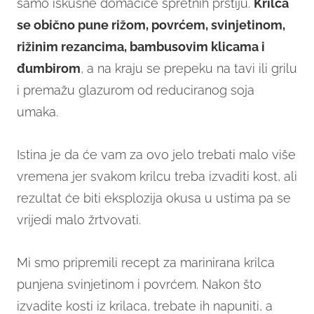
samo iskusne domaćice spretnih prstiju.
Krilca
se obično pune rižom, povrćem, svinjetinom,
rižinim rezancima, bambusovim klicama i
đumbirom
, a na kraju se prepeku na tavi ili grilu
i premažu glazurom od reduciranog soja
umaka.
Istina je da će vam za ovo jelo trebati malo više
vremena jer svakom krilcu treba izvaditi kost, ali
rezultat će biti eksplozija okusa u ustima pa se
vrijedi malo žrtvovati.
Mi smo pripremili recept za marinirana krilca
punjena svinjetinom i povrćem. Nakon što
izvadite kosti iz krilaca, trebate ih napuniti, a