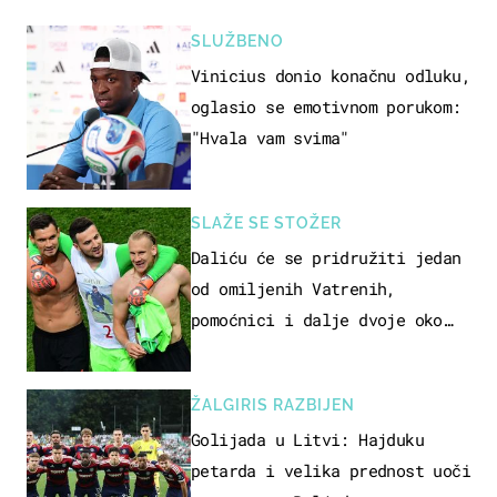
SLUŽBENO
Vinicius donio konačnu odluku,
oglasio se emotivnom porukom:
"Hvala vam svima"
SLAŽE SE STOŽER
Daliću će se pridružiti jedan
od omiljenih Vatrenih,
pomoćnici i dalje dvoje oko
ponude
ŽALGIRIS RAZBIJEN
Golijada u Litvi: Hajduku
petarda i velika prednost uoči