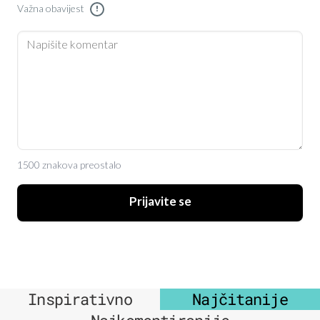
Važna obavijest
!
1500 znakova preostalo
Prijavite se
Inspirativno
Najčitanije