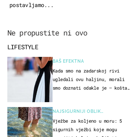
postavljamo...
Ne propustite ni ovo
LIFESTYLE
BAŠ EFEKTNA
Kada smo na zadarskoj rivi
ugledali ovu haljinu, morali
smo doznati odakle je – košta
samo 18 eura
NAJSIGURNIJI OBLIK
REKREACIJE
Vježbe za koljeno u moru: 5
sigurnih vježbi koje mogu