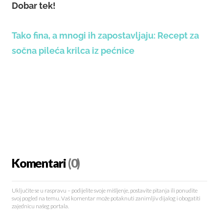
Dobar tek!
Tako fina, a mnogi ih zapostavljaju: Recept za
sočna pileća krilca iz pećnice
Komentari
(0)
Uključite se u raspravu – podijelite svoje mišljenje, postavite pitanja ili ponudite
svoj pogled na temu. Vaš komentar može potaknuti zanimljiv dijalog i obogatiti
zajednicu našeg portala.