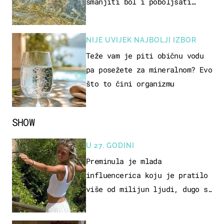
smanjiti bol i poboljšati
pokretljivost
NIJE UVIJEK NAJBOLJI IZBOR
Teže vam je piti običnu vodu
pa posežete za mineralnom? Evo
što to čini organizmu
SHOW
U 27. GODINI
Preminula je mlada
influencerica koju je pratilo
više od milijun ljudi, dugo se
borila s opakom bolešću