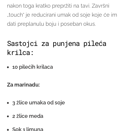
nakon toga kratko prepržiti na tavi. Završni
„touch“ je reducirani umak od soje koje će im
dati preplanulu boju i poseban okus.
Sastojci za punjena pileća
krilca:
10 pilećih krilaca
Za marinadu:
3 žlice umaka od soje
2 žlice meda
Sok 1 limuna