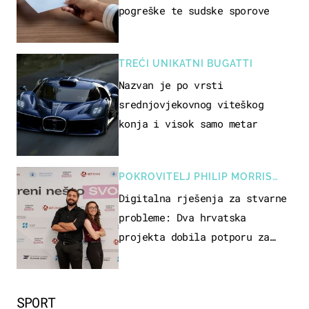
pogreške te sudske sporove
TREĆI UNIKATNI BUGATTI
Nazvan je po vrsti
srednjovjekovnog viteškog
konja i visok samo metar
POKROVITELJ PHILIP MORRIS
ZAGREB
Digitalna rješenja za stvarne
probleme: Dva hrvatska
projekta dobila potporu za
razvoj
SPORT