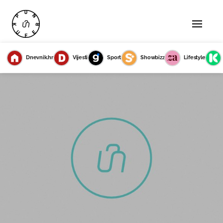
Dnevnik.hr
Vijesti
Sport
Showbizz
Lifestyle