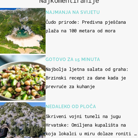
Najkomentiranije
NAJMANJA NA SVIJETU
Čudo prirode: Predivna pješčana
plaža na 100 metara od mora
GOTOVO ZA 15 MINUTA
Najbolja ljetna salata od graha:
Brzinski recept za dane kada je
prevruće za kuhanje
NEDALEKO OD PLOČA
Skriveni vojni tuneli na jugu
Hrvatske: Omiljena kupališta na
koja lokalci u miru dolaze roniti i