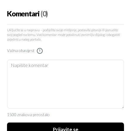
Komentari
(0)
Uključite se u raspravu – podijelite svoje mišljenje, postavite pitanja ili ponudite
svoj pogled na temu. Vaš komentar može potaknuti zanimljiv dijalog i obogatiti
zajednicu našeg portala.
Važna obavijest
!
1500 znakova preostalo
Prijavite se