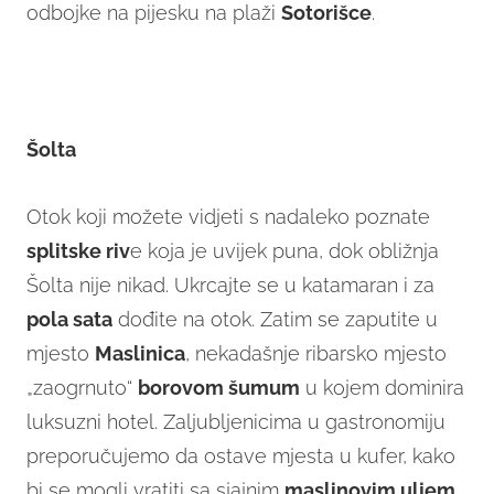
odbojke na pijesku na plaži
Sotorišce
.
Šolta
Otok koji možete vidjeti s nadaleko poznate
splitske riv
e koja je uvijek puna, dok obližnja
Šolta nije nikad. Ukrcajte se u katamaran i za
pola sata
dođite na otok. Zatim se zaputite u
mjesto
Maslinica
, nekadašnje ribarsko mjesto
„zaogrnuto“
borovom šumum
u kojem dominira
luksuzni hotel. Zaljubljenicima u gastronomiju
preporučujemo da ostave mjesta u kufer, kako
bi se mogli vratiti sa sjajnim
maslinovim uljem