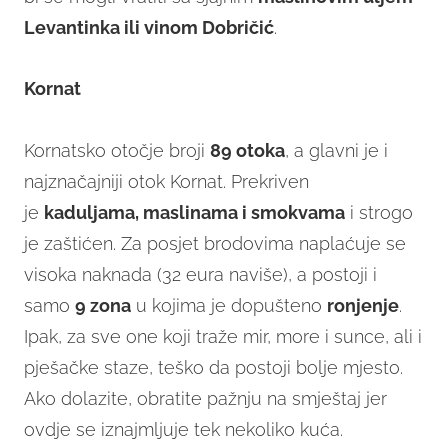
Levantinka ili vinom Dobričić
.
Kornat
Kornatsko otočje broji
89 otoka
, a glavni je i
najznačajniji otok Kornat. Prekriven
je
kaduljama, maslinama i smokvama
i strogo
je zaštićen. Za posjet brodovima naplaćuje se
visoka naknada (32 eura naviše), a postoji i
samo
9 zona
u kojima je dopušteno
ronjenje
.
Ipak, za sve one koji traže mir, more i sunce, ali i
pješačke staze, teško da postoji bolje mjesto.
Ako dolazite, obratite pažnju na smještaj jer
ovdje se iznajmljuje tek nekoliko kuća.