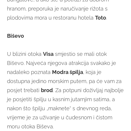
hranom, preporuka je naručivanje rižota s
plodovima mora u restoranu hotela
Toto
.
Biševo
U blizini otoka
Visa
smjestio se mali otok
Biševo. Najveća njegova atrakcija svakako je
nadaleko poznata
Modra špilja
, koja je
dostupna jedino morskim putem, pa će vam za
posjet trebati
brod
. Za potpuni doživljaj najbolje
je posjetiti špilju u kasnim jutarnjim satima, a
nakon što špilju „maknete“ s dnevnog reda,
vrijeme je za uživanje u čudesnom i čistom
moru otoka Biševa.