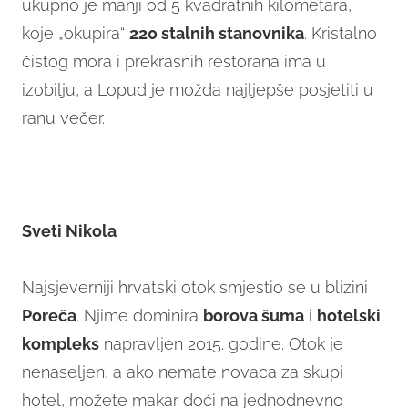
ukupno je manji od 5 kvadratnih kilometara,
koje „okupira“
220 stalnih stanovnika
. Kristalno
čistog mora i prekrasnih restorana ima u
izobilju, a Lopud je možda najljepše posjetiti u
ranu večer.
Sveti Nikola
Najsjeverniji hrvatski otok smjestio se u blizini
Poreča
. Njime dominira
borova šuma
i
hotelski
kompleks
napravljen 2015. godine. Otok je
nenaseljen, a ako nemate novaca za skupi
hotel, možete makar doći na jednodnevno