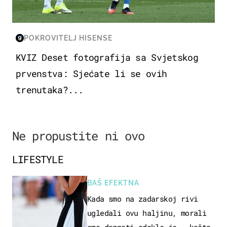
POKROVITELJ HISENSE
KVIZ Deset fotografija sa Svjetskog
prvenstva: Sjećate li se ovih
trenutaka?...
Ne propustite ni ovo
LIFESTYLE
BAŠ EFEKTNA
Kada smo na zadarskoj rivi
ugledali ovu haljinu, morali
smo doznati odakle je – košta