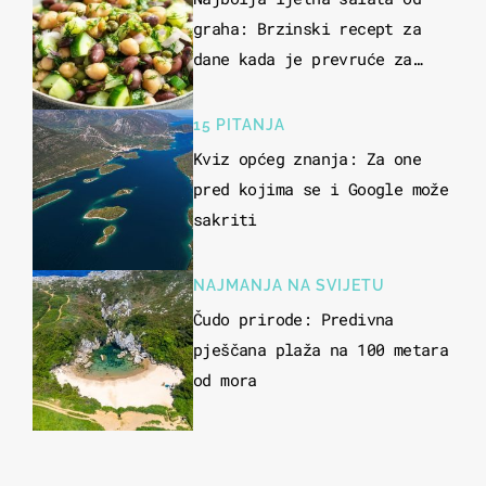
graha: Brzinski recept za
dane kada je prevruće za
kuhanje
15 PITANJA
Kviz općeg znanja: Za one
pred kojima se i Google može
sakriti
NAJMANJA NA SVIJETU
Čudo prirode: Predivna
pješčana plaža na 100 metara
od mora