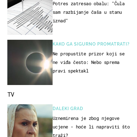
Potres zatresao obalu: "Čula
sam razbijanje čaša u stanu
iznad"
KAKO GA SIGURNO PROMATRATI?
Ne propustite prizor koji se
ne viđa često: Nebo sprema
pravi spektakl
TV
DALEKI GRAD
Uznemirena je zbog njegove
ucjene - hoće li napraviti što
traži?