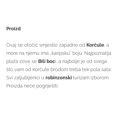
Proizd
Ovaj se otočić smjestio zapadno od
Korčule
, a
more na njemu ima „karipsku“ boju. Najpoznatija
plaža zove se
Bili boc
i, a najbolje je od svega
što vam od Korčule brodom treba tek pola sata.
Svi zaljubljenici u
robinzonski
turizam izborom
Proizda neće pogriješiti.