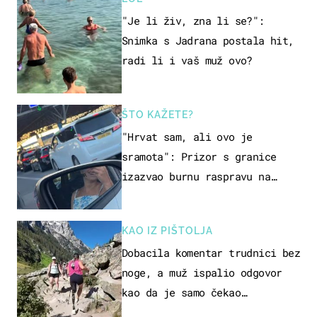
"Je li živ, zna li se?":
Snimka s Jadrana postala hit,
radi li i vaš muž ovo?
ŠTO KAŽETE?
"Hrvat sam, ali ovo je
sramota": Prizor s granice
izazvao burnu raspravu na
društvenim mrežama
KAO IZ PIŠTOLJA
Dobacila komentar trudnici bez
noge, a muž ispalio odgovor
kao da je samo čekao…