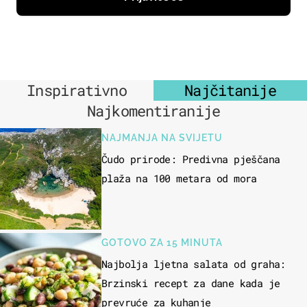
Inspirativno
Najčitanije
Najkomentiranije
NAJMANJA NA SVIJETU
Čudo prirode: Predivna pješčana
plaža na 100 metara od mora
GOTOVO ZA 15 MINUTA
Najbolja ljetna salata od graha:
Brzinski recept za dane kada je
prevruće za kuhanje