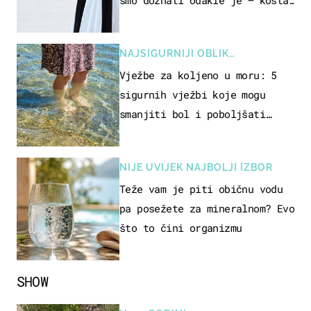
samo 18 eura
NAJSIGURNIJI OBLIK
REKREACIJE
Vježbe za koljeno u moru: 5
sigurnih vježbi koje mogu
smanjiti bol i poboljšati
pokretljivost
NIJE UVIJEK NAJBOLJI IZBOR
Teže vam je piti običnu vodu
pa posežete za mineralnom? Evo
što to čini organizmu
SHOW