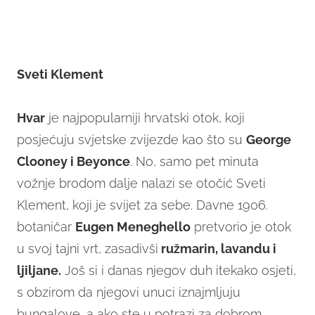
Sveti Klement
Hvar
je najpopularniji hrvatski otok, koji
posjećuju svjetske zvijezde kao što su
George
Clooney i Beyonce
. No, samo pet minuta
vožnje brodom dalje nalazi se otočić Sveti
Klement, koji je svijet za sebe. Davne 1906.
botaničar
Eugen Meneghello
pretvorio je otok
u svoj tajni vrt, zasadivši
ružmarin, lavandu i
ljiljane.
Još si i danas njegov duh itekako osjeti,
s obzirom da njegovi unuci iznajmljuju
bungalove, a ako ste u potrazi za dobrom