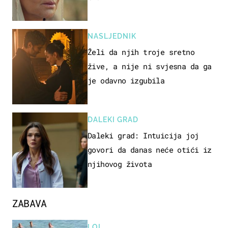
NASLJEDNIK
Želi da njih troje sretno
žive, a nije ni svjesna da ga
je odavno izgubila
DALEKI GRAD
Daleki grad: Intuicija joj
govori da danas neće otići iz
njihovog života
ZABAVA
LOL