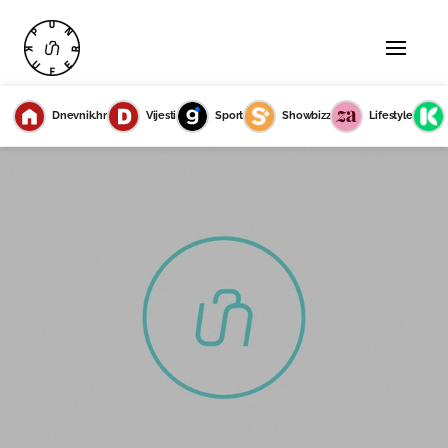
Dnevnik.hr
Vijesti
Sport
Showbizz
Lifestyle