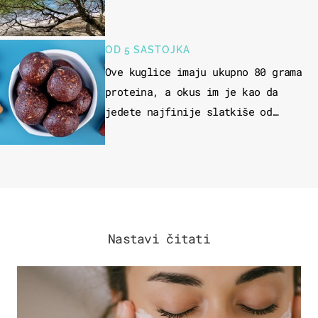
OD 5 SASTOJKA
Ove kuglice imaju ukupno 80 grama
proteina, a okus im je kao da
jedete najfinije slatkiše od
čokolade
Nastavi čitati
MODA & LJEPOTA