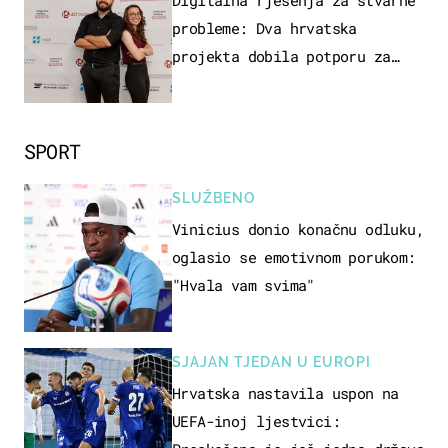
probleme: Dva hrvatska
projekta dobila potporu za
razvoj
SPORT
SLUŽBENO
Vinicius donio konačnu odluku,
oglasio se emotivnom porukom:
"Hvala vam svima"
SJAJAN TJEDAN U EUROPI
Hrvatska nastavila uspon na
UEFA-inoj ljestvici: