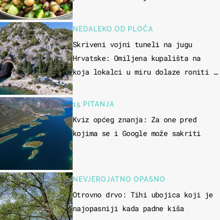
NEDALEKO OD PLOČA
Skriveni vojni tuneli na jugu
Hrvatske: Omiljena kupališta na
koja lokalci u miru dolaze roniti i
skakati u more
15 PITANJA
Kviz općeg znanja: Za one pred
kojima se i Google može sakriti
NEVJEROJATNO OPASNO
Otrovno drvo: Tihi ubojica koji je
najopasniji kada padne kiša