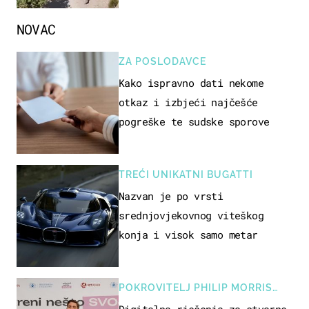
NOVAC
ZA POSLODAVCE
Kako ispravno dati nekome
otkaz i izbjeći najčešće
pogreške te sudske sporove
TREĆI UNIKATNI BUGATTI
Nazvan je po vrsti
srednjovjekovnog viteškog
konja i visok samo metar
POKROVITELJ PHILIP MORRIS
ZAGREB
Digitalna rješenja za stvarne