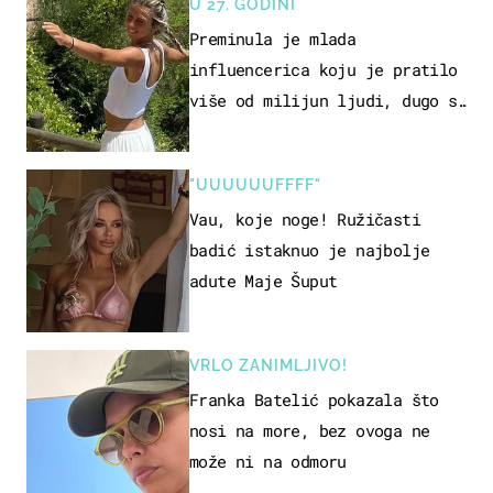
U 27. GODINI
Preminula je mlada
influencerica koju je pratilo
više od milijun ljudi, dugo se
borila s opakom bolešću
"UUUUUUFFFF"
Vau, koje noge! Ružičasti
badić istaknuo je najbolje
adute Maje Šuput
VRLO ZANIMLJIVO!
Franka Batelić pokazala što
nosi na more, bez ovoga ne
može ni na odmoru