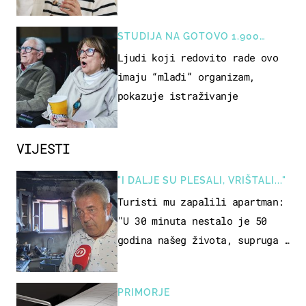
rizik od ovoga
STUDIJA NA GOTOVO 1.900
OSOBA
Ljudi koji redovito rade ovo
imaju “mlađi” organizam,
pokazuje istraživanje
VIJESTI
"I DALJE SU PLESALI, VRIŠTALI..."
Turisti mu zapalili apartman:
"U 30 minuta nestalo je 50
godina našeg života, supruga i
ja ne možemo oka sklopiti"
PRIMORJE