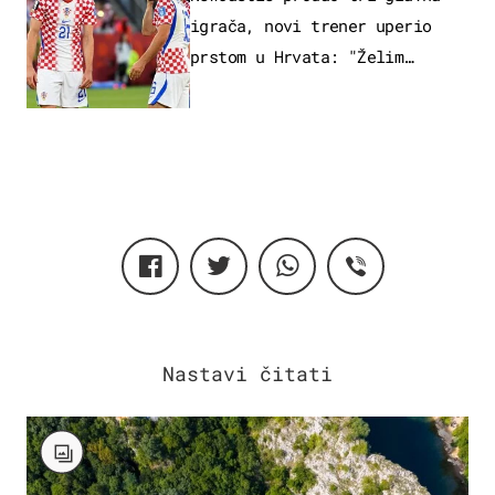
igrača, novi trener uperio
prstom u Hrvata: "Želim
njega!"