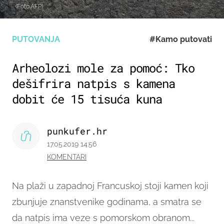
(Foto:AFP)
PUTOVANJA
#Kamo putovati
Arheolozi mole za pomoć: Tko
dešifrira natpis s kamena
dobit će 15 tisuća kuna
punkufer.hr
17.05.2019 14:56
KOMENTARI
Na plaži u zapadnoj Francuskoj stoji kamen koji
zbunjuje znanstvenike godinama, a smatra se
da natpis ima veze s pomorskom obranom...