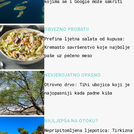
kojima se i Google može sakriti
OBVEZNO PROBATI!
Prefina ljetna salata od kupusa:
Kremasto savršenstvo koje najbolje
paše uz pečeno meso
NEVJEROJATNO OPASNO
Otrovno drvo: Tihi ubojica koji je
najopasniji kada padne kiša
NAJLJEPŠA NA OTOKU?
Nepripitomljena ljepotica: Tirkizna