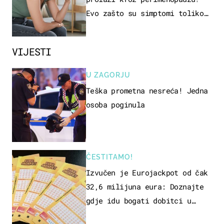
Evo zašto su simptomi toliko
zbunjujući
VIJESTI
U ZAGORJU
Teška prometna nesreća! Jedna
osoba poginula
ČESTITAMO!
Izvučen je Eurojackpot od čak
32,6 milijuna eura: Doznajte
gdje idu bogati dobitci u
Hrvatskoj