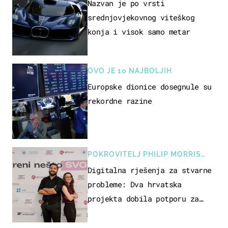
Nazvan je po vrsti
srednjovjekovnog viteškog
konja i visok samo metar
OVO JE 10 NAJBOLJIH
Europske dionice dosegnule su
rekordne razine
POKROVITELJ PHILIP MORRIS
ZAGREB
Digitalna rješenja za stvarne
probleme: Dva hrvatska
projekta dobila potporu za
razvoj