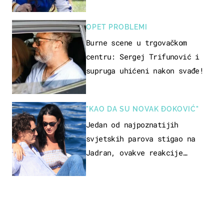
milijuna koje je trebala
naslijediti
OPET PROBLEMI
Burne scene u trgovačkom
centru: Sergej Trifunović i
supruga uhićeni nakon svađe!
"KAO DA SU NOVAK ĐOKOVIĆ"
Jedan od najpoznatijih
svjetskih parova stigao na
Jadran, ovakve reakcije
vjerojatno nisu očekivali