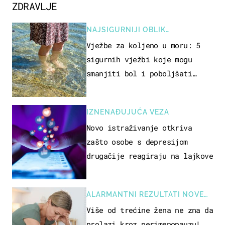
ZDRAVLJE
NAJSIGURNIJI OBLIK
REKREACIJE
Vježbe za koljeno u moru: 5
sigurnih vježbi koje mogu
smanjiti bol i poboljšati
pokretljivost
IZNENAĐUJUĆA VEZA
Novo istraživanje otkriva
zašto osobe s depresijom
drugačije reagiraju na lajkove
ALARMANTNI REZULTATI NOVE
STUDIJE
Više od trećine žena ne zna da
prolazi kroz perimenopauzu!