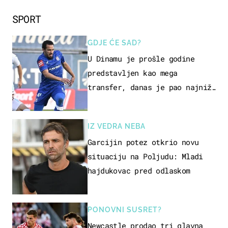
SPORT
GDJE ĆE SAD?
U Dinamu je prošle godine
predstavljen kao mega
transfer, danas je pao najniže
u karijeri
IZ VEDRA NEBA
Garcijin potez otkrio novu
situaciju na Poljudu: Mladi
hajdukovac pred odlaskom
PONOVNI SUSRET?
Newcastle prodao tri glavna