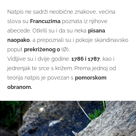
Natpis ne sadrži neobične znakove, većina
slova su
Francuzima
poznata iz njihove
abecede. Otkrili su i da su neka
pisana
naopako
, a prepoznali su i pokoje skandinavsko
poput
prekriženog o
(Ø)..
Vidljive su i dvije godine:
1786 i 1787
, kao i
jedrenjak te srce s križem. Prema jednoj od
teorija natpis je povezan s
pomorskom
obranom.