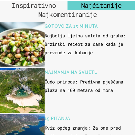
Inspirativno
Najčitanije
Najkomentiranije
GOTOVO ZA 15 MINUTA
Najbolja ljetna salata od graha:
Brzinski recept za dane kada je
prevruće za kuhanje
NAJMANJA NA SVIJETU
Čudo prirode: Predivna pješčana
plaža na 100 metara od mora
15 PITANJA
Kviz općeg znanja: Za one pred