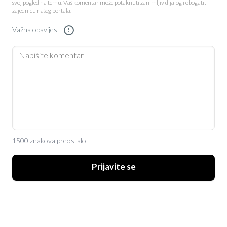
svoj pogled na temu. Vaš komentar može potaknuti zanimljiv dijalog i obogatiti
zajednicu našeg portala.
Važna obavijest
!
1500 znakova preostalo
Prijavite se