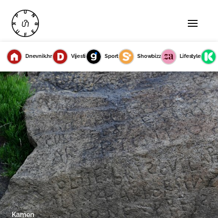
Dnevnik.hr
Vijesti
Sport
Showbizz
Lifestyle
Kamen