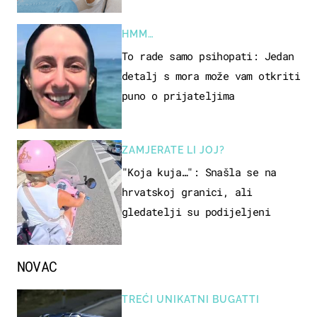
HMM…
To rade samo psihopati: Jedan
detalj s mora može vam otkriti
puno o prijateljima
ZAMJERATE LI JOJ?
"Koja kuja…": Snašla se na
hrvatskoj granici, ali
gledatelji su podijeljeni
NOVAC
TREĆI UNIKATNI BUGATTI