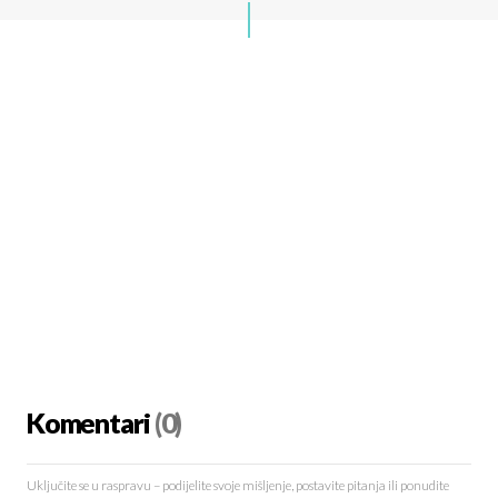
Komentari
(0)
Uključite se u raspravu – podijelite svoje mišljenje, postavite pitanja ili ponudite