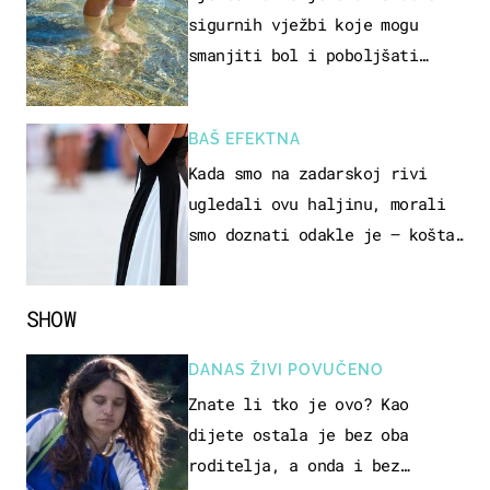
sigurnih vježbi koje mogu
smanjiti bol i poboljšati
pokretljivost
BAŠ EFEKTNA
Kada smo na zadarskoj rivi
ugledali ovu haljinu, morali
smo doznati odakle je – košta
samo 18 eura
SHOW
DANAS ŽIVI POVUČENO
Znate li tko je ovo? Kao
dijete ostala je bez oba
roditelja, a onda i bez