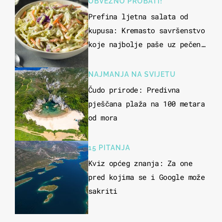
OBVEZNO PROBATI!
Prefina ljetna salata od
kupusa: Kremasto savršenstvo
koje najbolje paše uz pečeno
meso
NAJMANJA NA SVIJETU
Čudo prirode: Predivna
pješčana plaža na 100 metara
od mora
15 PITANJA
Kviz općeg znanja: Za one
pred kojima se i Google može
sakriti