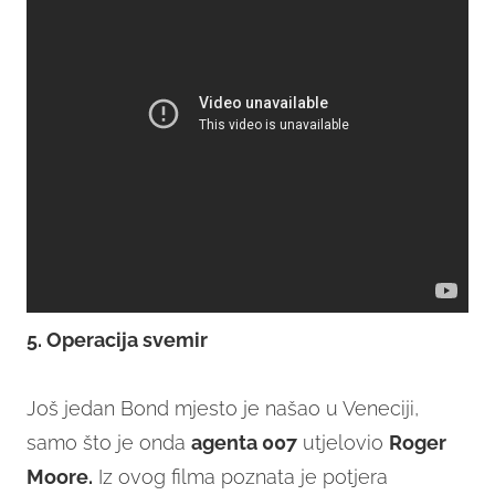
5. Operacija svemir
Još jedan Bond mjesto je našao u Veneciji,
samo što je onda
agenta 007
utjelovio
Roger
Moore.
Iz ovog filma poznata je potjera