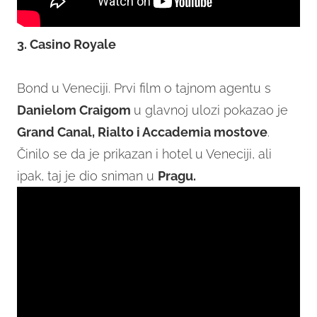
3. Casino Royale
Bond u Veneciji. Prvi film o tajnom agentu s
Danielom Craigom
u glavnoj ulozi pokazao je
Grand Canal, Rialto i Accademia mostove
.
Činilo se da je prikazan i hotel u Veneciji, ali
ipak, taj je dio sniman u
Pragu.