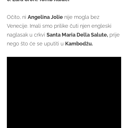
Očito, ni
Angelina Jolie
nije mogla bez
Venecije. Imali smo prilike čuti njen engleski
naglasak u crkvi
Santa Maria Della Salute,
prije
nego što će se uputiti u
Kambodžu.