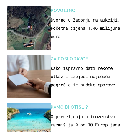
POVOLJNO
Dvorac u Zagorju na aukciji.
Početna cijena 1,46 milijuna
eura
ZA POSLODAVCE
Kako ispravno dati nekome
otkaz i izbjeći najčešće
pogreške te sudske sporove
KAMO BI OTIŠLI?
O preseljenju u inozemstvo
razmišlja 9 od 10 Europljana