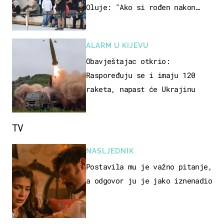
Oluje: "Ako si rođen nakon
'95..."
ALARM U KIJEVU
Obavještajac otkrio:
Raspoređuju se i imaju 120
raketa, napast će Ukrajinu
TV
NASLJEDNIK
Postavila mu je važno pitanje,
a odgovor ju je jako iznenadio