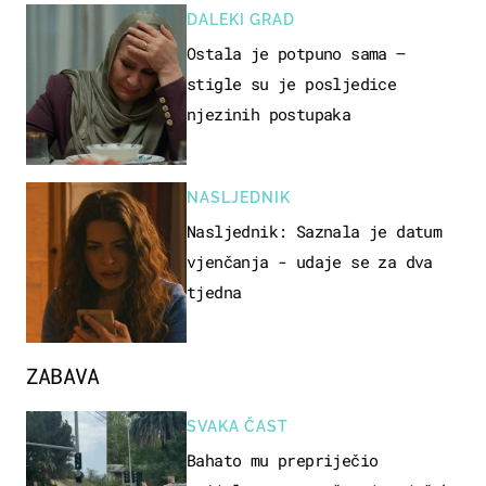
DALEKI GRAD
Ostala je potpuno sama –
stigle su je posljedice
njezinih postupaka
NASLJEDNIK
Nasljednik: Saznala je datum
vjenčanja - udaje se za dva
tjedna
ZABAVA
SVAKA ČAST
Bahato mu prepriječio