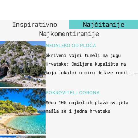
Inspirativno
Najčitanije
Najkomentiranije
NEDALEKO OD PLOČA
Skriveni vojni tuneli na jugu
Hrvatske: Omiljena kupališta na
koja lokalci u miru dolaze roniti i
skakati u more
POKROVITELJ CORONA
Među 100 najboljih plaža svijeta
našla se i jedna hrvatska