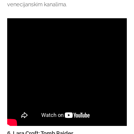
venecijanskim kanalima.
6. Lara Croft: Tomb Raider