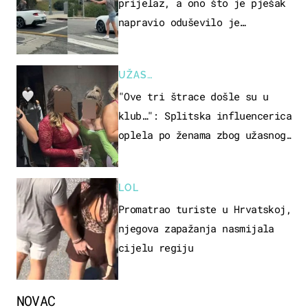
prijelaz, a ono što je pješak
napravio oduševilo je
društvene mreže
UŽAS…
"Ove tri štrace došle su u
klub…": Splitska influencerica
oplela po ženama zbog užasnog
ponašanja
LOL
Promatrao turiste u Hrvatskoj,
njegova zapažanja nasmijala
cijelu regiju
NOVAC