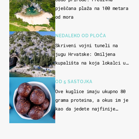
pješčana plaža na 100 metara
od mora
NEDALEKO OD PLOČA
Skriveni vojni tuneli na
jugu Hrvatske: Omiljena
kupališta na koja lokalci u
miru dolaze roniti i skakati
u more
OD 5 SASTOJKA
Ove kuglice imaju ukupno 80
grama proteina, a okus im je
kao da jedete najfinije
slatkiše od čokolade