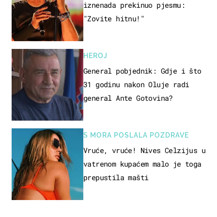
iznenada prekinuo pjesmu:
"Zovite hitnu!"
HEROJ
General pobjednik: Gdje i što
31 godinu nakon Oluje radi
general Ante Gotovina?
S MORA POSLALA POZDRAVE
Vruće, vruće! Nives Celzijus u
vatrenom kupaćem malo je toga
prepustila mašti