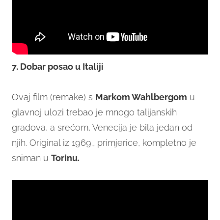
7. Dobar posao u Italiji
Ovaj film (remake) s
Markom Wahlbergom
u
glavnoj ulozi trebao je mnogo talijanskih
gradova, a srećom, Venecija je bila jedan od
njih. Original iz 1969., primjerice, kompletno je
sniman u
Torinu.