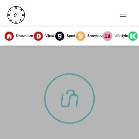
Dnevnik.hr
Vijesti
Sport
Showbizz
Lifestyle