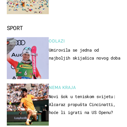
SPORT
ODLAZI
Umirovila se jedna od
najboljih skijašica novog doba
NEMA KRAJA
Novi šok u teniskom svijetu:
Alcaraz propušta Cincinatti,
hoće li igrati na US Openu?