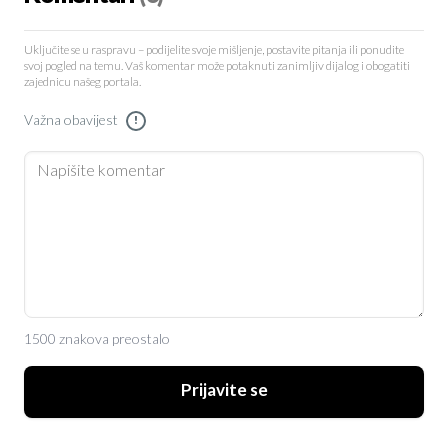
Uključite se u raspravu – podijelite svoje mišljenje, postavite pitanja ili ponudite
svoj pogled na temu. Vaš komentar može potaknuti zanimljiv dijalog i obogatiti
zajednicu našeg portala.
Važna obavijest
!
1500 znakova preostalo
Prijavite se