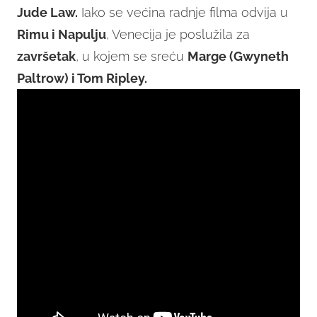
Jude Law.
Iako se većina radnje filma odvija u
Rimu i Napulju
, Venecija je poslužila za
završetak
, u kojem se sreću
Marge (Gwyneth
Paltrow) i Tom Ripley.