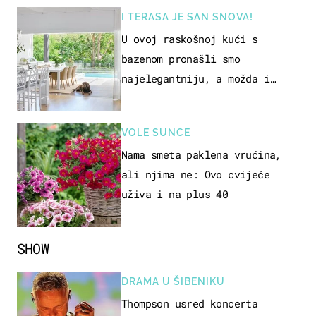
I TERASA JE SAN SNOVA!
U ovoj raskošnoj kući s
bazenom pronašli smo
najelegantniju, a možda i
najljepšu bijelu kuhinju
VOLE SUNCE
Nama smeta paklena vrućina,
ali njima ne: Ovo cvijeće
uživa i na plus 40
SHOW
DRAMA U ŠIBENIKU
Thompson usred koncerta