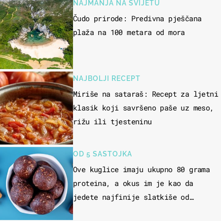
NAJMANJA NA SVIJETU
Čudo prirode: Predivna pješčana
plaža na 100 metara od mora
NAJBOLJI RECEPT
Miriše na sataraš: Recept za ljetni
klasik koji savršeno paše uz meso,
rižu ili tjesteninu
OD 5 SASTOJKA
Ove kuglice imaju ukupno 80 grama
proteina, a okus im je kao da
jedete najfinije slatkiše od
čokolade