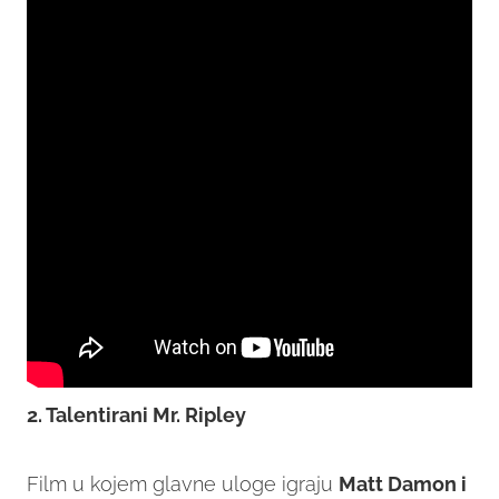
2. Talentirani Mr. Ripley
Film u kojem glavne uloge igraju
Matt Damon i