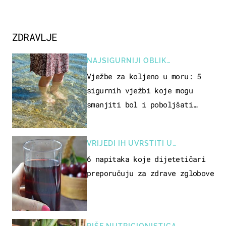
ZDRAVLJE
NAJSIGURNIJI OBLIK
REKREACIJE
Vježbe za koljeno u moru: 5
sigurnih vježbi koje mogu
smanjiti bol i poboljšati
pokretljivost
VRIJEDI IH UVRSTITI U
PREHRANU
6 napitaka koje dijetetičari
preporučuju za zdrave zglobove
PIŠE NUTRICIONISTICA