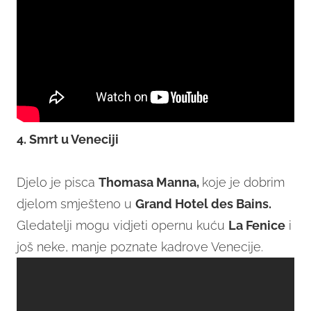
4. Smrt u Veneciji
Djelo je pisca
Thomasa Manna,
koje je dobrim
djelom smješteno u
Grand Hotel des Bains.
Gledatelji mogu vidjeti opernu kuću
La Fenice
i
još neke, manje poznate kadrove Venecije.