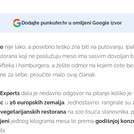
Dodajte punkufer.hr u omiljeni Google izvor
o
nije lako, a posebno teško zna biti na putovanju. Ip
torana koji ne poslužuju meso ima sasvim dovoljan br
 bifteka i hamburgera, a želite odmor na kojem ćete b
ane za sebe, proučite malo ovaj članak.
Experts
dala je nedavno odgovor na pitanje koliko je t
ac
u
26 europskih zemalja
. Jednostavno, rangirale su
 vegetarijanskih restorana
na 100 tisuća stanovnika, 
ijeni
jednog kilograma mesa te prema
godišnjoj konz
bi.