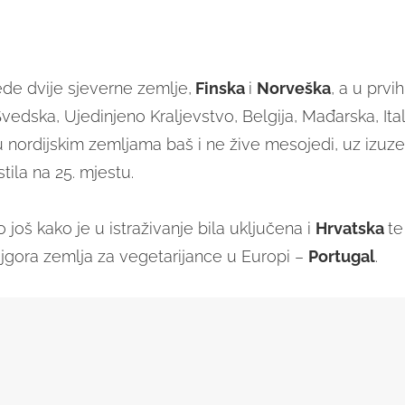
ede dvije sjeverne zemlje,
Finska
i
Norveška
, a u prvi
Švedska, Ujedinjeno Kraljevstvo, Belgija, Mađarska, Italij
 u nordijskim zemljama baš i ne žive mesojedi, uz izuz
tila na 25. mjestu.
oš kako je u istraživanje bila uključena i
Hrvatska
te
ajgora zemlja za vegetarijance u Europi –
Portugal
.