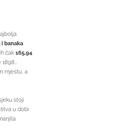
ajbolja
a i banaka
jih čak
165,94
.
 1898.,
m mjestu, a
jeku stoji
ištva u dobi
manjila