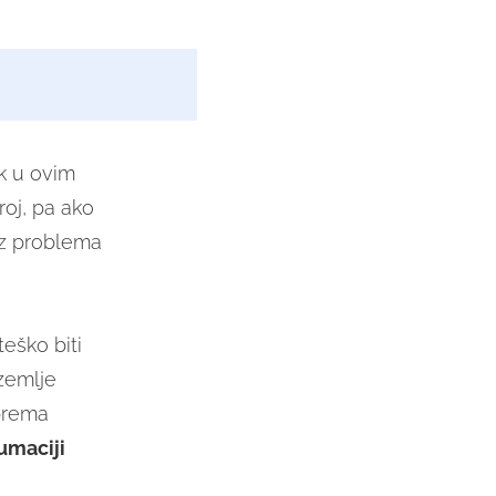
ak u ovim
oj, pa ako
ez problema
eško biti
 zemlje
prema
umaciji