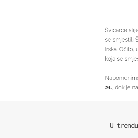
Švicarce slij
se smjestili 
Irska. Očito,
koja se smjes
Napomenimo j
21.
, dok je n
U trendu