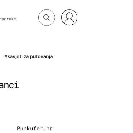
eporuke
#savjeti za putovanja
anci
Punkufer.hr