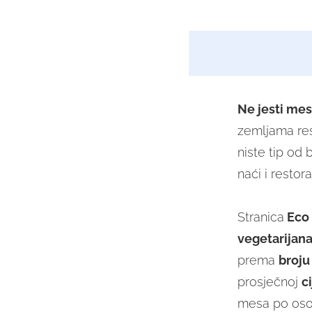
Ne jesti
mes
zemljama res
niste tip od
naći i restor
Stranica
Eco 
vegetarijan
prema
broju
prosječnoj
c
mesa po oso