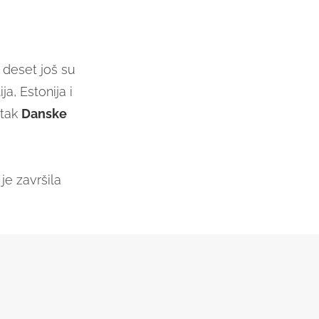
h deset još su
a, Estonija i
etak
Danske
 je završila