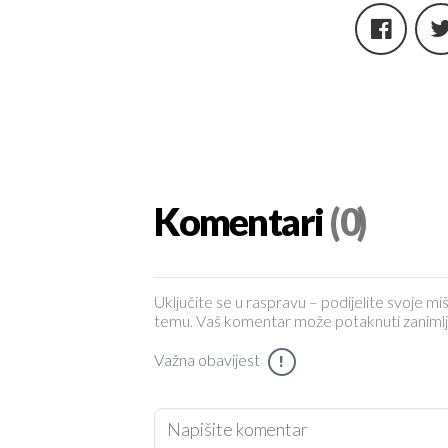
Komentari
(0)
Uključite se u raspravu – podijelite svoje miš
temu. Vaš komentar može potaknuti zanimljiv 
Važna obavijest
!