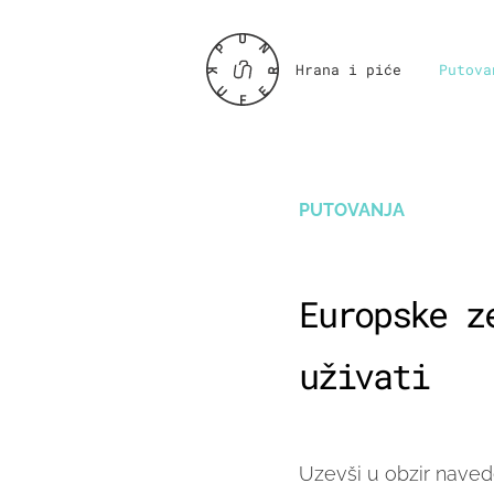
Hrana i piće
Putova
PUTOVANJA
Europske z
uživati
Uzevši u obzir naved