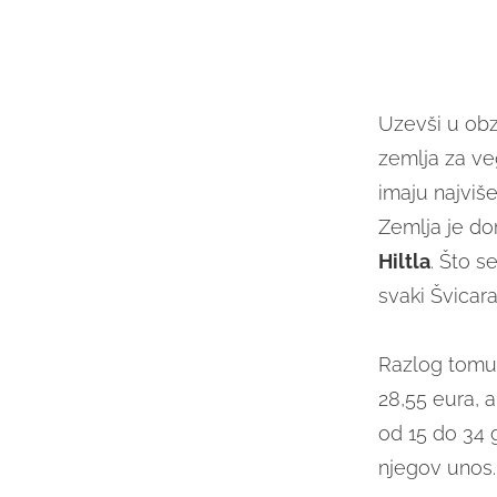
Uzevši u obz
zemlja za ve
imaju najviše
Zemlja je do
Hiltla
. Što s
svaki Švicar
Razlog tomu 
28,55 eura, 
od 15 do 34 
njegov unos.