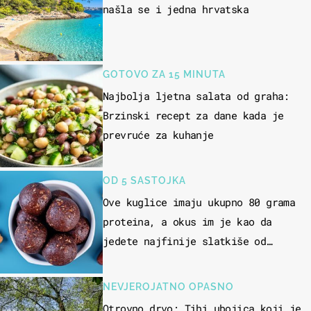
našla se i jedna hrvatska
GOTOVO ZA 15 MINUTA
Najbolja ljetna salata od graha:
Brzinski recept za dane kada je
prevruće za kuhanje
OD 5 SASTOJKA
Ove kuglice imaju ukupno 80 grama
proteina, a okus im je kao da
jedete najfinije slatkiše od
čokolade
NEVJEROJATNO OPASNO
Otrovno drvo: Tihi ubojica koji je