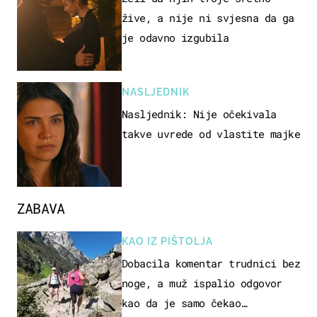
žive, a nije ni svjesna da ga
je odavno izgubila
NASLJEDNIK
Nasljednik: Nije očekivala
takve uvrede od vlastite majke
ZABAVA
KAO IZ PIŠTOLJA
Dobacila komentar trudnici bez
noge, a muž ispalio odgovor
kao da je samo čekao…