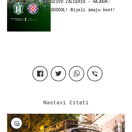
UŽIVO ŽALGIRIS - HAJDUK:
GOOOOL! Bijeli imaju šest!