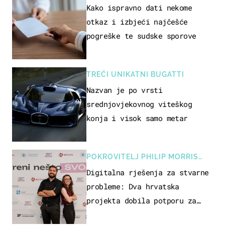
Kako ispravno dati nekome
otkaz i izbjeći najčešće
pogreške te sudske sporove
TREĆI UNIKATNI BUGATTI
Nazvan je po vrsti
srednjovjekovnog viteškog
konja i visok samo metar
POKROVITELJ PHILIP MORRIS
ZAGREB
Digitalna rješenja za stvarne
probleme: Dva hrvatska
projekta dobila potporu za
razvoj