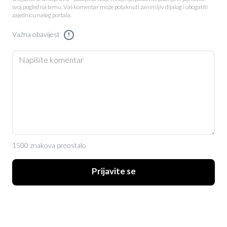
svoj pogled na temu. Vaš komentar može potaknuti zanimljiv dijalog i obogatiti
zajednicu našeg portala.
Važna obavijest
!
1500 znakova preostalo
Prijavite se