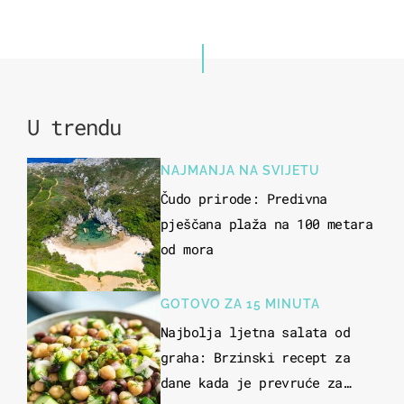
U trendu
NAJMANJA NA SVIJETU
Čudo prirode: Predivna
pješčana plaža na 100 metara
od mora
GOTOVO ZA 15 MINUTA
Najbolja ljetna salata od
graha: Brzinski recept za
dane kada je prevruće za