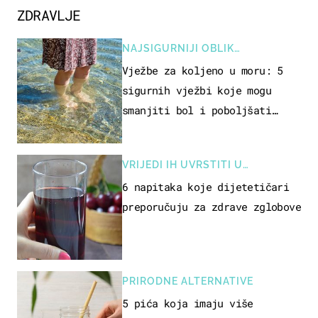
ZDRAVLJE
NAJSIGURNIJI OBLIK
REKREACIJE
Vježbe za koljeno u moru: 5
sigurnih vježbi koje mogu
smanjiti bol i poboljšati
pokretljivost
VRIJEDI IH UVRSTITI U
PREHRANU
6 napitaka koje dijetetičari
preporučuju za zdrave zglobove
PRIRODNE ALTERNATIVE
5 pića koja imaju više