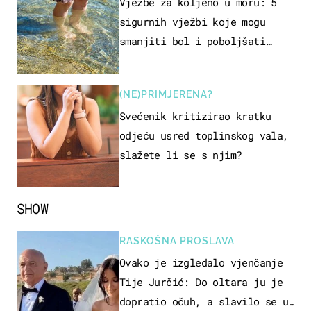
REKREACIJE
Vježbe za koljeno u moru: 5
sigurnih vježbi koje mogu
smanjiti bol i poboljšati
pokretljivost
(NE)PRIMJERENA?
Svećenik kritizirao kratku
odjeću usred toplinskog vala,
slažete li se s njim?
SHOW
RASKOŠNA PROSLAVA
Ovako je izgledalo vjenčanje
Tije Jurčić: Do oltara ju je
dopratio očuh, a slavilo se uz