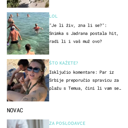
LOL
"Je li živ, zna li se?":
Snimka s Jadrana postala hit,
radi li i vaš muž ovo?
ŠTO KAŽETE?
Isključio komentare: Par iz
Srbije preporučio spravicu za
plažu s Temua, čini li vam se
ovo sigurnim?
NOVAC
ZA POSLODAVCE