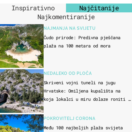
Inspirativno
Najčitanije
Najkomentiranije
NAJMANJA NA SVIJETU
Čudo prirode: Predivna pješčana
plaža na 100 metara od mora
NEDALEKO OD PLOČA
Skriveni vojni tuneli na jugu
Hrvatske: Omiljena kupališta na
koja lokalci u miru dolaze roniti i
skakati u more
POKROVITELJ CORONA
Među 100 najboljih plaža svijeta