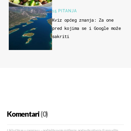
kuhanje
15 PITANJA
Kviz općeg znanja: Za one
pred kojima se i Google može
sakriti
Komentari
(0)
Uključite se u raspravu – podijelite svoje mišljenje, postavite pitanja ili ponudite