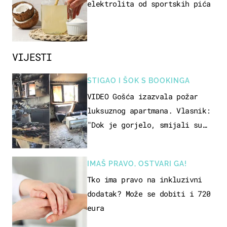
elektrolita od sportskih pića
VIJESTI
STIGAO I ŠOK S BOOKINGA
VIDEO Gošća izazvala požar
luksuznog apartmana. Vlasnik:
"Dok je gorjelo, smijali su
se, pili i pokazivali mi
srednji prst"
IMAŠ PRAVO, OSTVARI GA!
Tko ima pravo na inkluzivni
dodatak? Može se dobiti i 720
eura