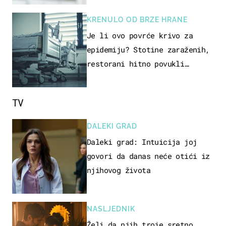
KRENULO OD BRZE HRANE
Je li ovo povrće krivo za
epidemiju? Stotine zaraženih,
restorani hitno povukli
proizvod
TV
DALEKI GRAD
Daleki grad: Intuicija joj
govori da danas neće otići iz
njihovog života
NASLJEDNIK
Želi da njih troje sretno