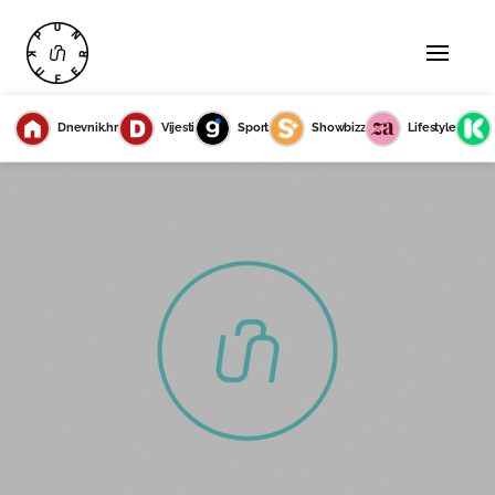
Dnevnik.hr
Vijesti
Sport
Showbizz
Lifestyle