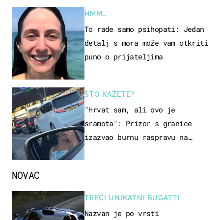
HMM…
To rade samo psihopati: Jedan
detalj s mora može vam otkriti
puno o prijateljima
ŠTO KAŽETE?
"Hrvat sam, ali ovo je
sramota": Prizor s granice
izazvao burnu raspravu na
društvenim mrežama
NOVAC
TREĆI UNIKATNI BUGATTI
Nazvan je po vrsti