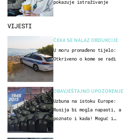
pokazuje istraživanje
VIJESTI
ČEKA SE NALAZ OBDUKCIJE
U moru pronađeno tijelo:
Otkriveno o kome se radi
OBAVJEŠTAJNO UPOZORENJE
Uzbuna na istoku Europe:
Rusija bi mogla napasti, a
poznato i kada! Moguć i
kopneni upad u članicu NATO-a