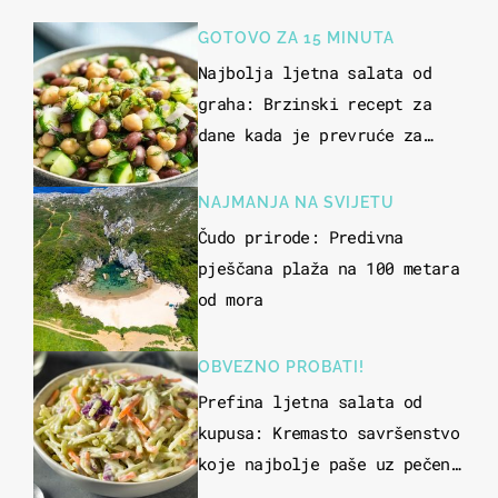
GOTOVO ZA 15 MINUTA
Najbolja ljetna salata od
graha: Brzinski recept za
dane kada je prevruće za
kuhanje
NAJMANJA NA SVIJETU
Čudo prirode: Predivna
pješčana plaža na 100 metara
od mora
OBVEZNO PROBATI!
Prefina ljetna salata od
kupusa: Kremasto savršenstvo
koje najbolje paše uz pečeno
meso