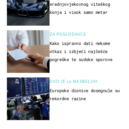
srednjovjekovnog viteškog
konja i visok samo metar
ZA POSLODAVCE
Kako ispravno dati nekome
otkaz i izbjeći najčešće
pogreške te sudske sporove
OVO JE 10 NAJBOLJIH
Europske dionice dosegnule su
rekordne razine