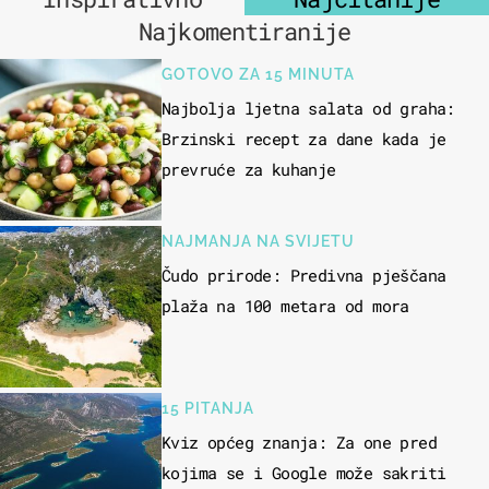
Najkomentiranije
GOTOVO ZA 15 MINUTA
Najbolja ljetna salata od graha:
Brzinski recept za dane kada je
prevruće za kuhanje
NAJMANJA NA SVIJETU
Čudo prirode: Predivna pješčana
plaža na 100 metara od mora
15 PITANJA
Kviz općeg znanja: Za one pred
kojima se i Google može sakriti