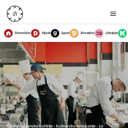
Dnevnik.hr
Vijesti
Sport
Showbizz
Lifestyle
Tjedan talijanske kuhinje - kulinarsko natjecanje - 10