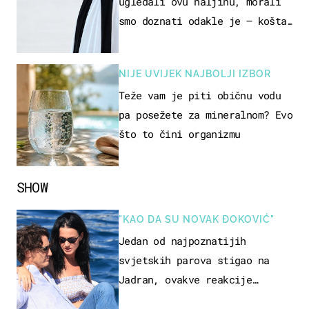
ugledali ovu haljinu, morali
smo doznati odakle je – košta
samo 18 eura
NIJE UVIJEK NAJBOLJI IZBOR
Teže vam je piti običnu vodu
pa posežete za mineralnom? Evo
što to čini organizmu
SHOW
"KAO DA SU NOVAK ĐOKOVIĆ"
Jedan od najpoznatijih
svjetskih parova stigao na
Jadran, ovakve reakcije
vjerojatno nisu očekivali