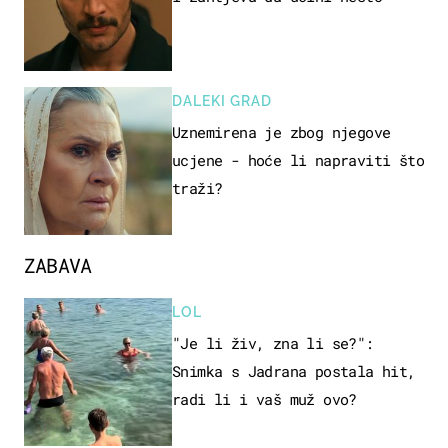
DALEKI GRAD
Uznemirena je zbog njegove
ucjene - hoće li napraviti što
traži?
ZABAVA
LOL
"Je li živ, zna li se?":
Snimka s Jadrana postala hit,
radi li i vaš muž ovo?