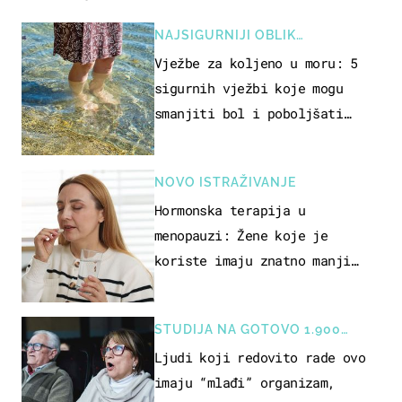
NAJSIGURNIJI OBLIK
REKREACIJE
Vježbe za koljeno u moru: 5
sigurnih vježbi koje mogu
smanjiti bol i poboljšati
pokretljivost
NOVO ISTRAŽIVANJE
Hormonska terapija u
menopauzi: Žene koje je
koriste imaju znatno manji
rizik od ovoga
STUDIJA NA GOTOVO 1.900
OSOBA
Ljudi koji redovito rade ovo
imaju “mlađi” organizam,