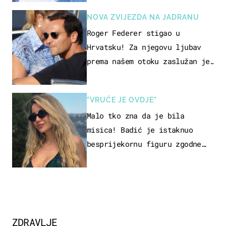
NOVA ZVIJEZDA NA JADRANU
Roger Federer stigao u
Hrvatsku! Za njegovu ljubav
prema našem otoku zaslužan je
jedan poznati Hrvat
"VRUĆE JE OVDJE"
Malo tko zna da je bila
misica! Badić je istaknuo
besprijekornu figuru zgodne
voditeljice
ZDRAVLJE