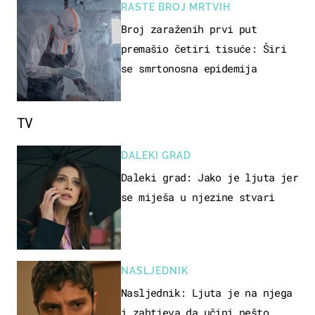
RASTE BROJ MRTVIH
Broj zaraženih prvi put
premašio četiri tisuće: Širi
se smrtonosna epidemija
TV
DALEKI GRAD
Daleki grad: Jako je ljuta jer
se miješa u njezine stvari
NASLJEDNIK
Nasljednik: Ljuta je na njega
i zahtjeva da učini nešto