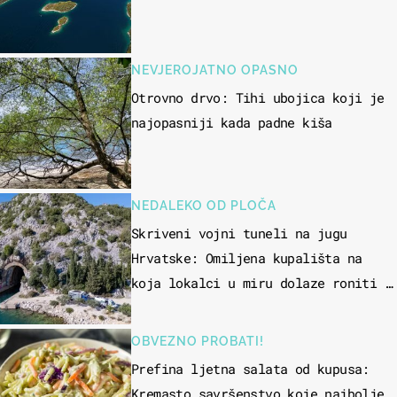
NEVJEROJATNO OPASNO
Otrovno drvo: Tihi ubojica koji je
najopasniji kada padne kiša
NEDALEKO OD PLOČA
Skriveni vojni tuneli na jugu
Hrvatske: Omiljena kupališta na
koja lokalci u miru dolaze roniti i
skakati u more
OBVEZNO PROBATI!
Prefina ljetna salata od kupusa:
Kremasto savršenstvo koje najbolje