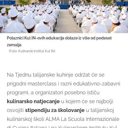
Polaznici Kul IN-ovih edukacija dolaze iz više od pedeset
zemalja
(Foto: Kulinarski institut Kul IN)
Na Tjednu talijanske kuhinje održat će se
prigodni masterclass i razni edukativno-zabavni
programi, a organizatori posebno ističu
kulinarsko natjecanje
u kojem će se najbolji
osvojiti
stipendiju za školovanje
u talijanskoj
kulinarskoj školi ALMA La Scuola Internazionale
di Cucina Italiana i na Kulinarskom Institutu Kul