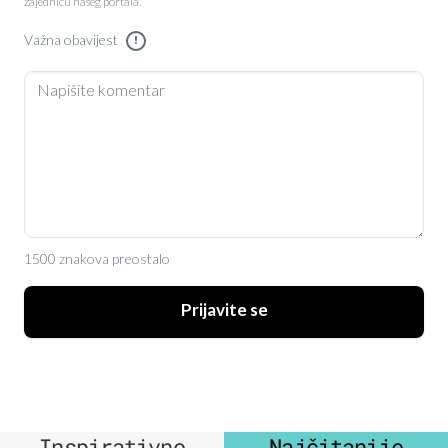
zajednicu našeg portala.
Važna obavijest
!
1500 znakova preostalo
Prijavite se
Inspirativno
Najčitanije