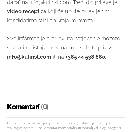
dana" na info@kulinst.com. Treći dio prijave je
video recept
za koji će upute prijavljenim
kandidatima stići do kraja kolovoza.
Sve informacije o prijavi na natjecanje možete
saznati na istoj adresi na koju šaljete prijave,
info@kulinst.com
ili na
+385 44 538 880
.
Komentari
(0)
Uključite se u raspravu – podijelite svoje mišljenje, postavite pitanja ili ponudite
svoj pogled na temu. Vaš komentar može potaknuti zanimljiv dijalog i obogatiti