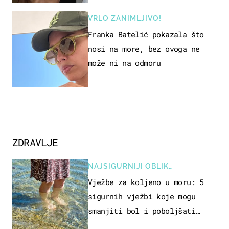
VRLO ZANIMLJIVO!
Franka Batelić pokazala što
nosi na more, bez ovoga ne
može ni na odmoru
ZDRAVLJE
NAJSIGURNIJI OBLIK
REKREACIJE
Vježbe za koljeno u moru: 5
sigurnih vježbi koje mogu
smanjiti bol i poboljšati
pokretljivost