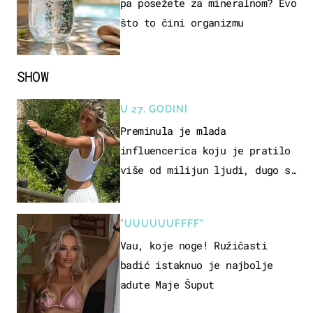
pa posežete za mineralnom? Evo
što to čini organizmu
SHOW
U 27. GODINI
Preminula je mlada
influencerica koju je pratilo
više od milijun ljudi, dugo se
borila s opakom bolešću
"UUUUUUFFFF"
Vau, koje noge! Ružičasti
badić istaknuo je najbolje
adute Maje Šuput