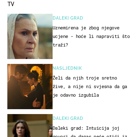
TV
DALEKI GRAD
Uznemirena je zbog njegove
ucjene - hoće li napraviti što
traži?
NASLJEDNIK
Želi da njih troje sretno
žive, a nije ni svjesna da ga
je odavno izgubila
DALEKI GRAD
Daleki grad: Intuicija joj
govori da danas neće otići iz