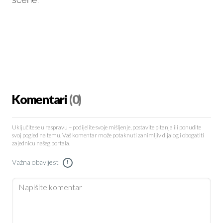
Komentari
(0)
Uključite se u raspravu – podijelite svoje mišljenje, postavite pitanja ili ponudite
svoj pogled na temu. Vaš komentar može potaknuti zanimljiv dijalog i obogatiti
zajednicu našeg portala.
Važna obavijest
!