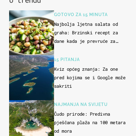
U trendu
GOTOVO ZA 15 MINUTA
Najbolja ljetna salata od
graha: Brzinski recept za
dane kada je prevruće za
kuhanje
15 PITANJA
Kviz općeg znanja: Za one
pred kojima se i Google može
sakriti
NAJMANJA NA SVIJETU
Čudo prirode: Predivna
pješčana plaža na 100 metara
od mora