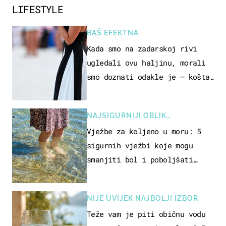
LIFESTYLE
BAŠ EFEKTNA
Kada smo na zadarskoj rivi
ugledali ovu haljinu, morali
smo doznati odakle je – košta
samo 18 eura
NAJSIGURNIJI OBLIK
REKREACIJE
Vježbe za koljeno u moru: 5
sigurnih vježbi koje mogu
smanjiti bol i poboljšati
pokretljivost
NIJE UVIJEK NAJBOLJI IZBOR
Teže vam je piti običnu vodu