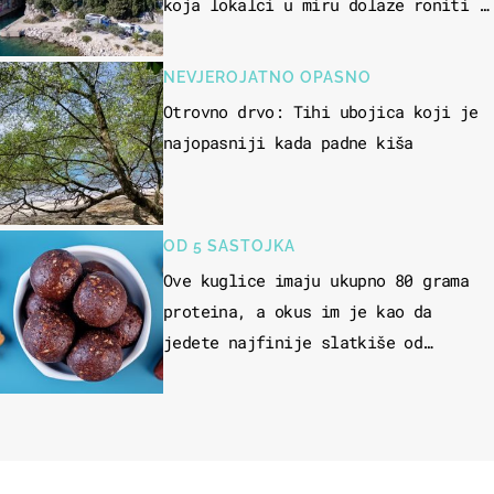
koja lokalci u miru dolaze roniti i
skakati u more
NEVJEROJATNO OPASNO
Otrovno drvo: Tihi ubojica koji je
najopasniji kada padne kiša
OD 5 SASTOJKA
Ove kuglice imaju ukupno 80 grama
proteina, a okus im je kao da
jedete najfinije slatkiše od
čokolade