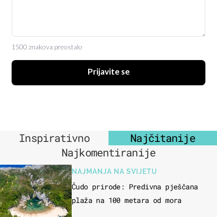
1500 znakova preostalo
Prijavite se
Inspirativno
Najčitanije
Najkomentiranije
NAJMANJA NA SVIJETU
Čudo prirode: Predivna pješčana
plaža na 100 metara od mora