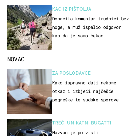
KAO IZ PIŠTOLJA
Dobacila komentar trudnici bez
noge, a muž ispalio odgovor
kao da je samo čekao…
NOVAC
ZA POSLODAVCE
Kako ispravno dati nekome
otkaz i izbjeći najčešće
pogreške te sudske sporove
TREĆI UNIKATNI BUGATTI
Nazvan je po vrsti