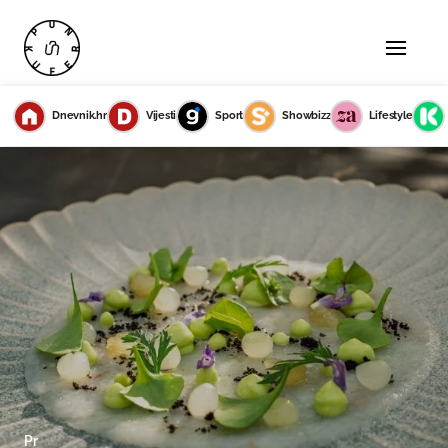
Dnevnik.hr
Vijesti
Sport
Showbizz
Lifestyle
Pr