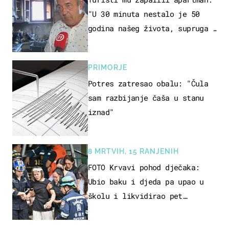
"U 30 minuta nestalo je 50
godina našeg života, supruga i
ja ne možemo oka sklopiti"
PRIMORJE
Potres zatresao obalu: "Čula
sam razbijanje čaša u stanu
iznad"
8 MRTVIH, 15 RANJENIH
FOTO Krvavi pohod dječaka:
Ubio baku i djeda pa upao u
školu i likvidirao pet
nastavnika