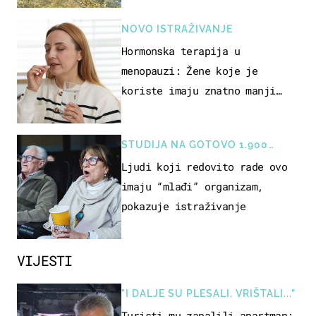
NOVO ISTRAŽIVANJE
Hormonska terapija u
menopauzi: Žene koje je
koriste imaju znatno manji
rizik od ovoga
STUDIJA NA GOTOVO 1.900
OSOBA
Ljudi koji redovito rade ovo
imaju “mlađi” organizam,
pokazuje istraživanje
VIJESTI
"I DALJE SU PLESALI, VRIŠTALI..."
Turisti mu zapalili apartman: