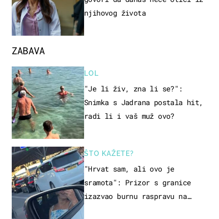
njihovog života
ZABAVA
LOL
"Je li živ, zna li se?":
Snimka s Jadrana postala hit,
radi li i vaš muž ovo?
ŠTO KAŽETE?
"Hrvat sam, ali ovo je
sramota": Prizor s granice
izazvao burnu raspravu na
društvenim mrežama