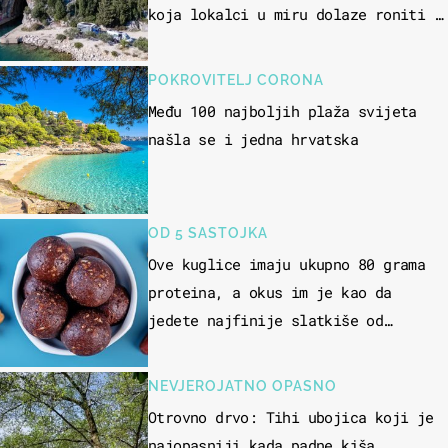
koja lokalci u miru dolaze roniti i
skakati u more
POKROVITELJ CORONA
Među 100 najboljih plaža svijeta
našla se i jedna hrvatska
OD 5 SASTOJKA
Ove kuglice imaju ukupno 80 grama
proteina, a okus im je kao da
jedete najfinije slatkiše od
čokolade
NEVJEROJATNO OPASNO
Otrovno drvo: Tihi ubojica koji je
najopasniji kada padne kiša