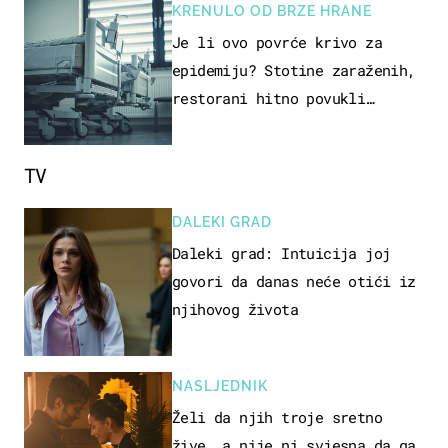
KRENULO OD BRZE HRANE
Je li ovo povrće krivo za
epidemiju? Stotine zaraženih,
restorani hitno povukli
proizvod
TV
DALEKI GRAD
Daleki grad: Intuicija joj
govori da danas neće otići iz
njihovog života
NASLJEDNIK
Želi da njih troje sretno
žive, a nije ni svjesna da ga