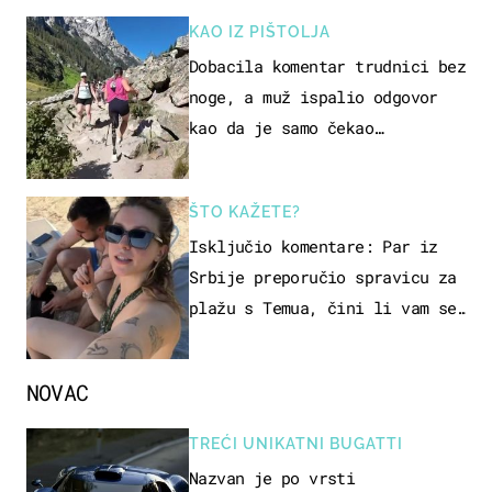
KAO IZ PIŠTOLJA
Dobacila komentar trudnici bez
noge, a muž ispalio odgovor
kao da je samo čekao…
ŠTO KAŽETE?
Isključio komentare: Par iz
Srbije preporučio spravicu za
plažu s Temua, čini li vam se
ovo sigurnim?
NOVAC
TREĆI UNIKATNI BUGATTI
Nazvan je po vrsti