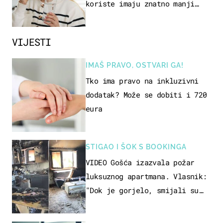
koriste imaju znatno manji
rizik od ovoga
VIJESTI
IMAŠ PRAVO, OSTVARI GA!
Tko ima pravo na inkluzivni
dodatak? Može se dobiti i 720
eura
STIGAO I ŠOK S BOOKINGA
VIDEO Gošća izazvala požar
luksuznog apartmana. Vlasnik:
"Dok je gorjelo, smijali su
se, pili i pokazivali mi
srednji prst"