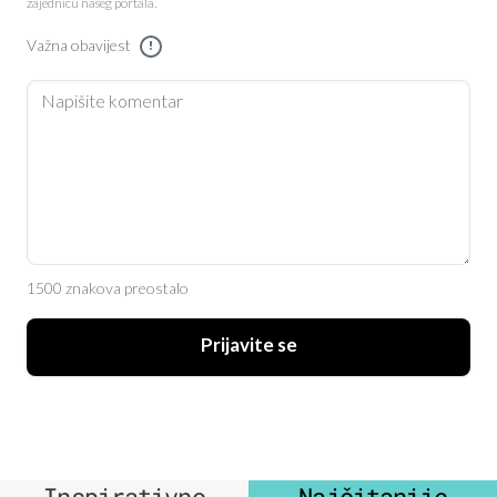
zajednicu našeg portala.
Važna obavijest
!
1500 znakova preostalo
Prijavite se
Inspirativno
Najčitanije