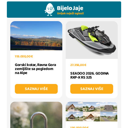
119.000,00 €
Gorski kotar, Ravna Gora
27.356,00 €
zemljište sa pogledom
na Alpe
SEADOO 2026. GODINA
RXP-X RS 325
SAZNAJ VIŠE
SAZNAJ VIŠE
130.000,00 €