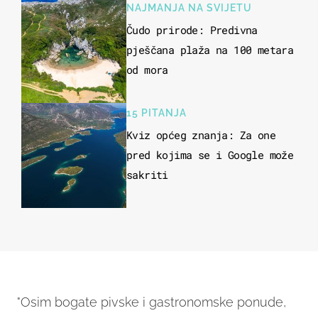
NAJMANJA NA SVIJETU
Čudo prirode: Predivna
pješčana plaža na 100 metara
od mora
15 PITANJA
Kviz općeg znanja: Za one
pred kojima se i Google može
sakriti
"Osim bogate pivske i gastronomske ponude,