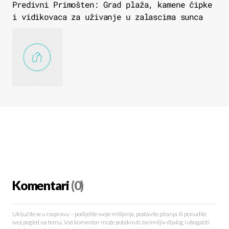
Predivni Primošten: Grad plaža, kamene čipke
i vidikovaca za uživanje u zalascima sunca
Komentari
(0)
Uključite se u raspravu – podijelite svoje mišljenje, postavite pitanja ili ponudite
svoj pogled na temu. Vaš komentar može potaknuti zanimljiv dijalog i obogatiti