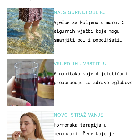
NAJSIGURNIJI OBLIK
REKREACIJE
Vježbe za koljeno u moru: 5
sigurnih vježbi koje mogu
smanjiti bol i poboljšati
pokretljivost
VRIJEDI IH UVRSTITI U
PREHRANU
6 napitaka koje dijetetičari
preporučuju za zdrave zglobove
NOVO ISTRAŽIVANJE
Hormonska terapija u
menopauzi: Žene koje je