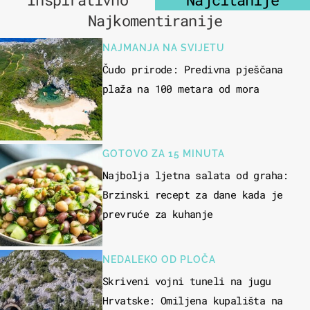
Najkomentiranije
NAJMANJA NA SVIJETU
Čudo prirode: Predivna pješčana
plaža na 100 metara od mora
GOTOVO ZA 15 MINUTA
Najbolja ljetna salata od graha:
Brzinski recept za dane kada je
prevruće za kuhanje
NEDALEKO OD PLOČA
Skriveni vojni tuneli na jugu
Hrvatske: Omiljena kupališta na