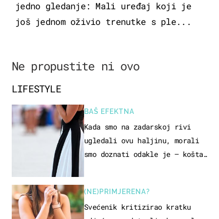
jedno gledanje: Mali uređaj koji je
još jednom oživio trenutke s ple...
Ne propustite ni ovo
LIFESTYLE
BAŠ EFEKTNA
Kada smo na zadarskoj rivi
ugledali ovu haljinu, morali
smo doznati odakle je – košta
samo 18 eura
(NE)PRIMJERENA?
Svećenik kritizirao kratku