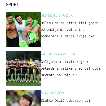
SPORT
SLAŽE SE STOŽER
Daliću će se pridružiti jedan
od omiljenih Vatrenih,
pomoćnici i dalje dvoje oko
ponude
ŽALGIRIS RAZBIJEN
Golijada u Litvi: Hajduku
petarda i velika prednost uoči
uzvrata na Poljudu
NOVI IZAZOV
Zlatko Dalić odabrao novi