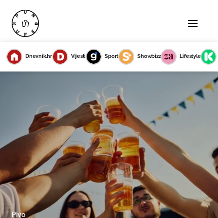
Dnevnik.hr
Vijesti
Sport
Showbizz
Lifestyle
Pivo