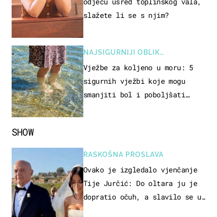
odjeću usred toplinskog vala,
slažete li se s njim?
NAJSIGURNIJI OBLIK
REKREACIJE
Vježbe za koljeno u moru: 5
sigurnih vježbi koje mogu
smanjiti bol i poboljšati
pokretljivost
SHOW
RASKOŠNA PROSLAVA
Ovako je izgledalo vjenčanje
Tije Jurčić: Do oltara ju je
dopratio očuh, a slavilo se uz
Olivera i Rozgu