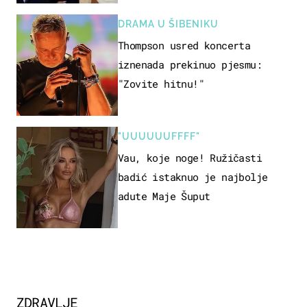
DRAMA U ŠIBENIKU
Thompson usred koncerta
iznenada prekinuo pjesmu:
"Zovite hitnu!"
"UUUUUUFFFF"
Vau, koje noge! Ružičasti
badić istaknuo je najbolje
adute Maje Šuput
ZDRAVLJE