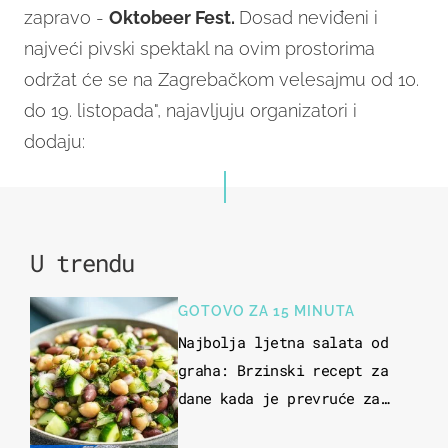
zapravo -
Oktobeer Fest.
Dosad neviđeni i
najveći pivski spektakl na ovim prostorima
održat će se na Zagrebačkom velesajmu od 10.
do 19. listopada", najavljuju organizatori i
dodaju:
U trendu
GOTOVO ZA 15 MINUTA
Najbolja ljetna salata od
graha: Brzinski recept za
dane kada je prevruće za
kuhanje