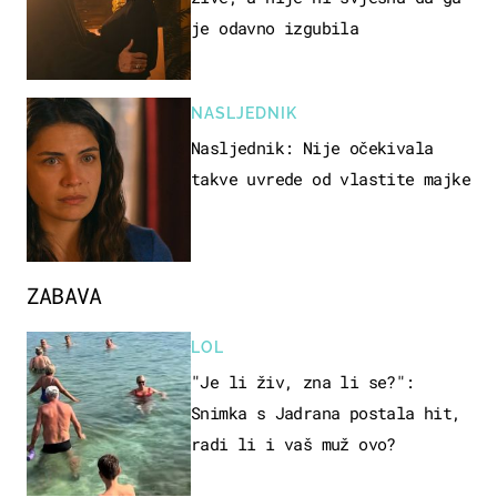
je odavno izgubila
NASLJEDNIK
Nasljednik: Nije očekivala
takve uvrede od vlastite majke
ZABAVA
LOL
"Je li živ, zna li se?":
Snimka s Jadrana postala hit,
radi li i vaš muž ovo?