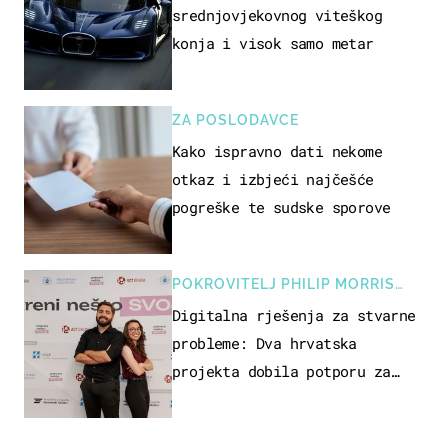
srednjovjekovnog viteškog
konja i visok samo metar
ZA POSLODAVCE
Kako ispravno dati nekome
otkaz i izbjeći najčešće
pogreške te sudske sporove
POKROVITELJ PHILIP MORRIS
ZAGREB
Digitalna rješenja za stvarne
probleme: Dva hrvatska
projekta dobila potporu za
razvoj