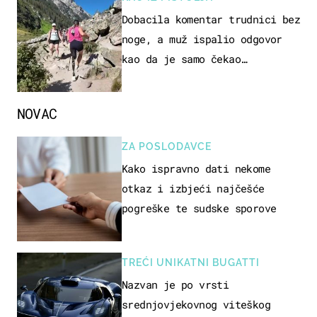
Dobacila komentar trudnici bez
noge, a muž ispalio odgovor
kao da je samo čekao…
NOVAC
ZA POSLODAVCE
Kako ispravno dati nekome
otkaz i izbjeći najčešće
pogreške te sudske sporove
TREĆI UNIKATNI BUGATTI
Nazvan je po vrsti
srednjovjekovnog viteškog