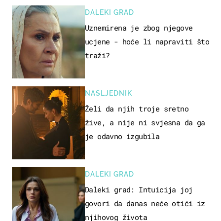
DALEKI GRAD
Uznemirena je zbog njegove
ucjene - hoće li napraviti što
traži?
NASLJEDNIK
Želi da njih troje sretno
žive, a nije ni svjesna da ga
je odavno izgubila
DALEKI GRAD
Daleki grad: Intuicija joj
govori da danas neće otići iz
njihovog života