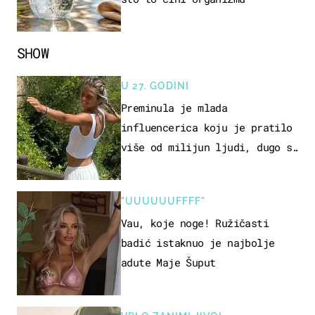
SHOW
U 27. GODINI
Preminula je mlada
influencerica koju je pratilo
više od milijun ljudi, dugo se
borila s opakom bolešću
"UUUUUUFFFF"
Vau, koje noge! Ružičasti
badić istaknuo je najbolje
adute Maje Šuput