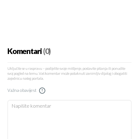
Komentari
(0)
Uključite se u raspravu – podijelite svoje mišljenje, postavite pitanja ili ponudite
svoj pogled na temu. Vaš komentar može potaknuti zanimljiv dijalog i obogatiti
zajednicu našeg portala.
Važna obavijest
!