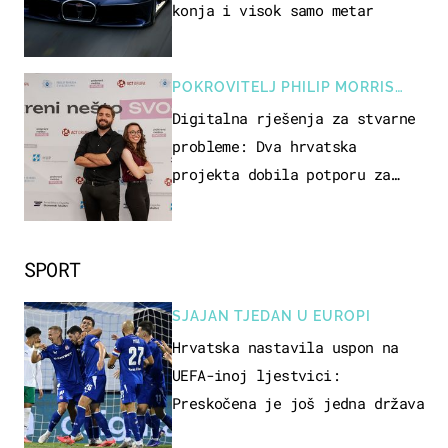
konja i visok samo metar
POKROVITELJ PHILIP MORRIS
ZAGREB
Digitalna rješenja za stvarne
probleme: Dva hrvatska
projekta dobila potporu za
razvoj
SPORT
SJAJAN TJEDAN U EUROPI
Hrvatska nastavila uspon na
UEFA-inoj ljestvici:
Preskočena je još jedna država