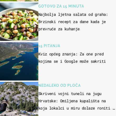
GOTOVO ZA 15 MINUTA
Najbolja ljetna salata od graha:
Brzinski recept za dane kada je
prevruće za kuhanje
15 PITANJA
Kviz općeg znanja: Za one pred
kojima se i Google može sakriti
NEDALEKO OD PLOČA
Skriveni vojni tuneli na jugu
Hrvatske: Omiljena kupališta na
koja lokalci u miru dolaze roniti i
skakati u more