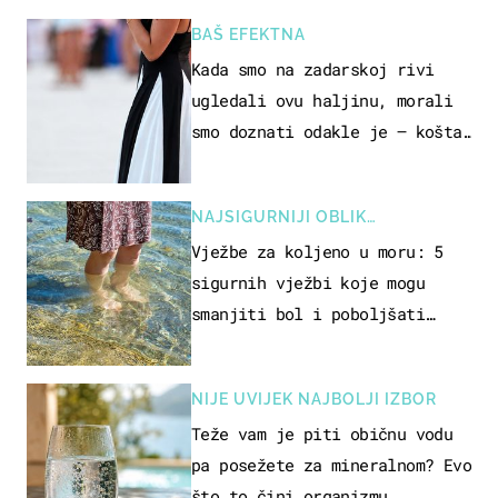
BAŠ EFEKTNA
Kada smo na zadarskoj rivi
ugledali ovu haljinu, morali
smo doznati odakle je – košta
samo 18 eura
NAJSIGURNIJI OBLIK
REKREACIJE
Vježbe za koljeno u moru: 5
sigurnih vježbi koje mogu
smanjiti bol i poboljšati
pokretljivost
NIJE UVIJEK NAJBOLJI IZBOR
Teže vam je piti običnu vodu
pa posežete za mineralnom? Evo
što to čini organizmu