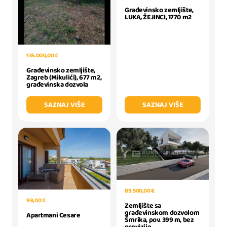
Građevinsko zemljište,
LUKA, ŽEJINCI, 1770 m2
135.000,00 €
Građevinsko zemljište,
Zagreb (Mikulići), 677 m2,
građevinska dozvola
SAZNAJ VIŠE
SAZNAJ VIŠE
89.500,00 €
99,00 €
Zemljište sa
građevinskom dozvolom
Apartmani Cesare
Šmrika, pov. 399 m, bez
provizije