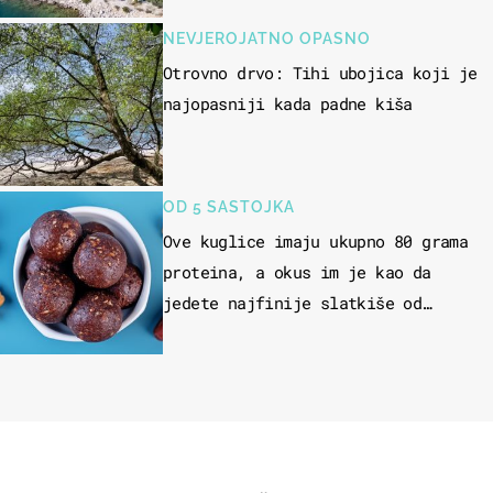
NEVJEROJATNO OPASNO
Otrovno drvo: Tihi ubojica koji je
najopasniji kada padne kiša
OD 5 SASTOJKA
Ove kuglice imaju ukupno 80 grama
proteina, a okus im je kao da
jedete najfinije slatkiše od
čokolade