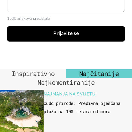
1500 znakova preostalo
Prijavite se
Inspirativno
Najčitanije
Najkomentiranije
NAJMANJA NA SVIJETU
Čudo prirode: Predivna pješčana
plaža na 100 metara od mora