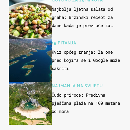
GOTOVO ZA 15 MINUTA
Najbolja ljetna salata od
graha: Brzinski recept za
dane kada je prevruće za
kuhanje
15 PITANJA
Kviz općeg znanja: Za one
pred kojima se i Google može
sakriti
NAJMANJA NA SVIJETU
Čudo prirode: Predivna
pješčana plaža na 100 metara
od mora