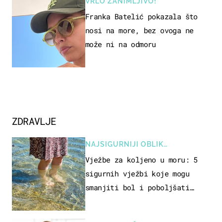
VRLO ZANIMLJIVO!
Franka Batelić pokazala što
nosi na more, bez ovoga ne
može ni na odmoru
ZDRAVLJE
NAJSIGURNIJI OBLIK
REKREACIJE
Vježbe za koljeno u moru: 5
sigurnih vježbi koje mogu
smanjiti bol i poboljšati
pokretljivost