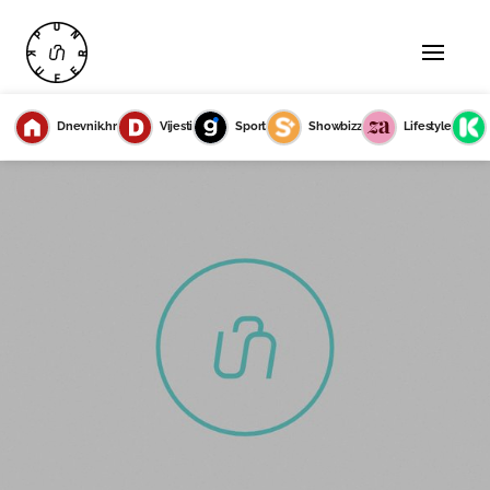
Dnevnik.hr
Vijesti
Sport
Showbizz
Lifestyle