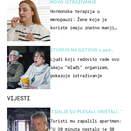
NOVO ISTRAŽIVANJE
Hormonska terapija u
menopauzi: Žene koje je
koriste imaju znatno manji
rizik od ovoga
STUDIJA NA GOTOVO 1.900
OSOBA
Ljudi koji redovito rade ovo
imaju “mlađi” organizam,
pokazuje istraživanje
VIJESTI
"I DALJE SU PLESALI, VRIŠTALI..."
Turisti mu zapalili apartman:
"U 30 minuta nestalo je 50