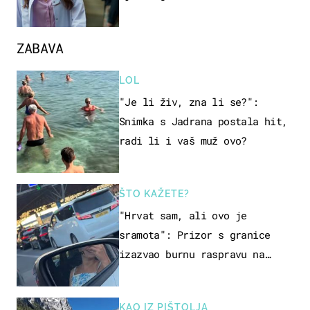
ZABAVA
LOL
"Je li živ, zna li se?":
Snimka s Jadrana postala hit,
radi li i vaš muž ovo?
ŠTO KAŽETE?
"Hrvat sam, ali ovo je
sramota": Prizor s granice
izazvao burnu raspravu na
društvenim mrežama
KAO IZ PIŠTOLJA