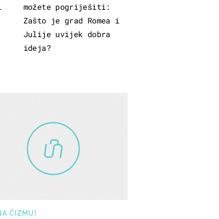
i
možete pogriješiti:
Zašto je grad Romea i
Julije uvijek dobra
ideja?
NA ČIZMU!