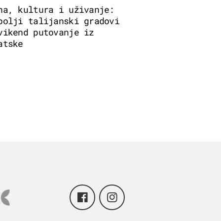
na, kultura i uživanje:
bolji talijanski gradovi
vikend putovanje iz
atske