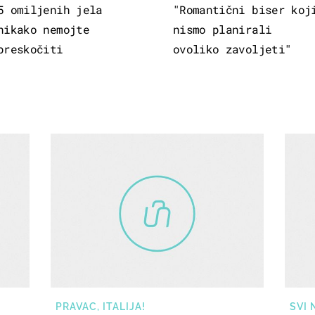
5 omiljenih jela
"Romantični biser koj
nikako nemojte
nismo planirali
preskočiti
ovoliko zavoljeti"
PRAVAC, ITALIJA!
SVI 