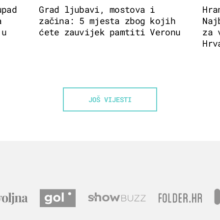
upad
Grad ljubavi, mostova i
Hra
a
začina: 5 mjesta zbog kojih
Naj
 u
ćete zauvijek pamtiti Veronu
za 
Hrv
JOŠ VIJESTI