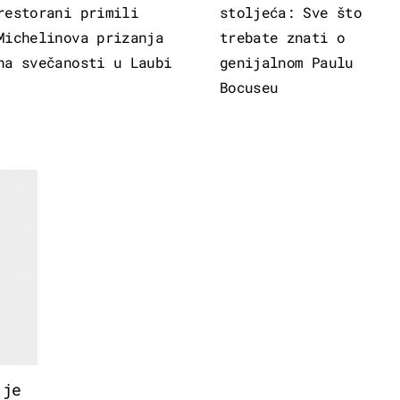
restorani primili
stoljeća: Sve što
Michelinova prizanja
trebate znati o
na svečanosti u Laubi
genijalnom Paulu
Bocuseu
 je