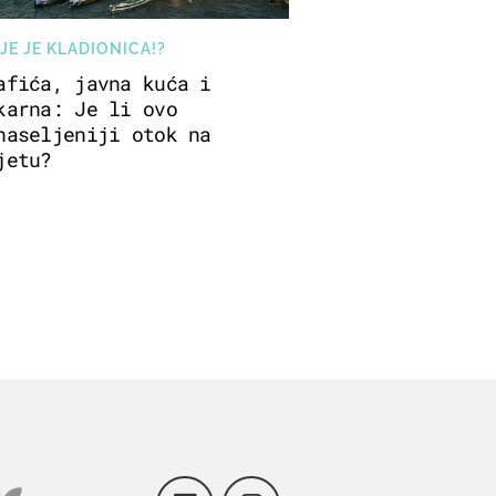
JE JE KLADIONICA!?
afića, javna kuća i
karna: Je li ovo
naseljeniji otok na
jetu?