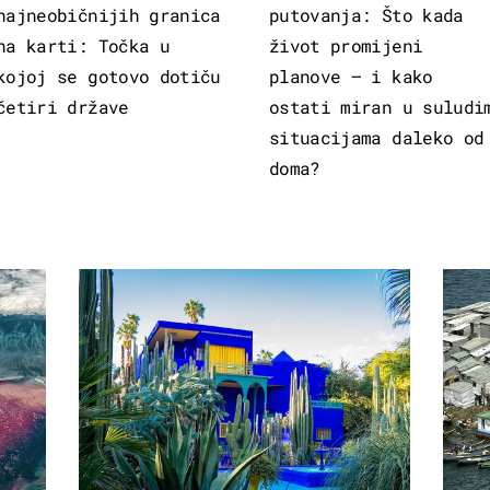
najneobičnijih granica
putovanja: Što kada
na karti: Točka u
život promijeni
kojoj se gotovo dotiču
planove – i kako
četiri države
ostati miran u suludi
situacijama daleko od
doma?