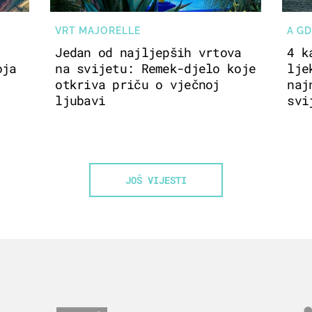
VRT MAJORELLE
A GD
Jedan od najljepših vrtova
4 k
oja
na svijetu: Remek-djelo koje
lje
otkriva priču o vječnoj
naj
ljubavi
svi
JOŠ VIJESTI