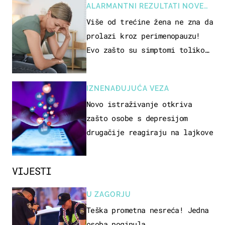
ALARMANTNI REZULTATI NOVE
STUDIJE
Više od trećine žena ne zna da
prolazi kroz perimenopauzu!
Evo zašto su simptomi toliko
zbunjujući
IZNENAĐUJUĆA VEZA
Novo istraživanje otkriva
zašto osobe s depresijom
drugačije reagiraju na lajkove
VIJESTI
U ZAGORJU
Teška prometna nesreća! Jedna
osoba poginula