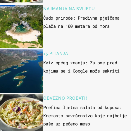
NAJMANJA NA SVIJETU
Čudo prirode: Predivna pješčana
plaža na 100 metara od mora
15 PITANJA
Kviz općeg znanja: Za one pred
kojima se i Google može sakriti
OBVEZNO PROBATI!
Prefina ljetna salata od kupusa:
Kremasto savršenstvo koje najbolje
paše uz pečeno meso