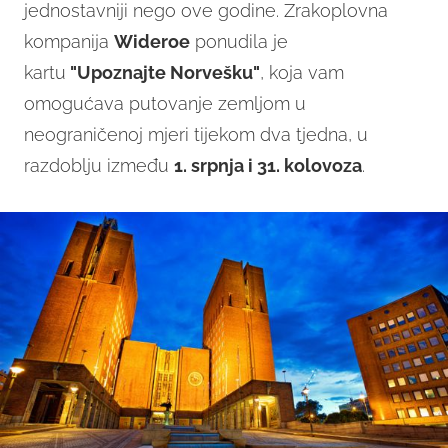
jednostavniji nego ove godine. Zrakoplovna
kompanija
Wideroe
ponudila je
kartu
"Upoznajte Norvešku"
, koja vam
omogućava putovanje zemljom u
neograničenoj mjeri tijekom dva tjedna, u
razdoblju između
1. srpnja i 31. kolovoza
.