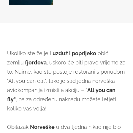
Ukoliko ste željeli
uzduž i poprijeko
obići
zemlju
fjordova
, uskoro će biti pravo vrijeme za
to. Naime, kao što postoje restorani s ponudom
"All you can eat", tako je sad jedna norveška
aviokompanija izmislila akciju –
"All you can
fly"
, pa za određenu naknadu možete letjeti
koliko vas volja!
Obilazak
Norveške
u dva tjedna nikad nije bio