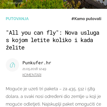
(Foto:iStock)
PUTOVANJA
#Kamo putovati
"All you can fly": Nova usluga
s kojom letite koliko i kada
želite
Punkufer.hr
21.05.2018 12:49
KOMENTARI
Moguće je uzeti tri paketa – za 435, 512 i 589
dolara, a svaki nosi određeni dio zemlje u koji je
moguće odletjeti. Najskuplji paket omogućiti će