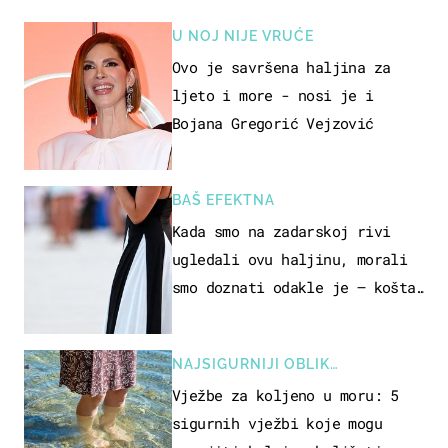
U NOJ NIJE VRUĆE
Ovo je savršena haljina za
ljeto i more - nosi je i
Bojana Gregorić Vejzović
BAŠ EFEKTNA
Kada smo na zadarskoj rivi
ugledali ovu haljinu, morali
smo doznati odakle je – košta
samo 18 eura
NAJSIGURNIJI OBLIK
REKREACIJE
Vježbe za koljeno u moru: 5
sigurnih vježbi koje mogu