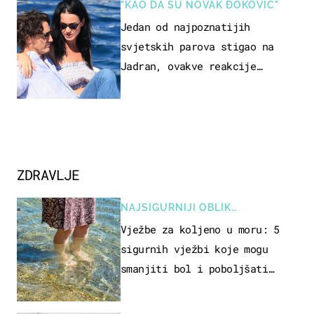
"KAO DA SU NOVAK ĐOKOVIĆ"
Jedan od najpoznatijih
svjetskih parova stigao na
Jadran, ovakve reakcije
vjerojatno nisu očekivali
ZDRAVLJE
NAJSIGURNIJI OBLIK
REKREACIJE
Vježbe za koljeno u moru: 5
sigurnih vježbi koje mogu
smanjiti bol i poboljšati
pokretljivost