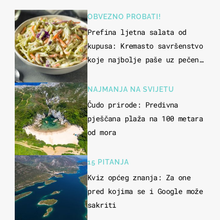
OBVEZNO PROBATI!
Prefina ljetna salata od
kupusa: Kremasto savršenstvo
koje najbolje paše uz pečeno
meso
NAJMANJA NA SVIJETU
Čudo prirode: Predivna
pješčana plaža na 100 metara
od mora
15 PITANJA
Kviz općeg znanja: Za one
pred kojima se i Google može
sakriti