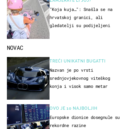
ZAMJERATE LI JOJ?
"Koja kuja…": Snašla se na
hrvatskoj granici, ali
gledatelji su podijeljeni
NOVAC
TREĆI UNIKATNI BUGATTI
Nazvan je po vrsti
srednjovjekovnog viteškog
konja i visok samo metar
OVO JE 10 NAJBOLJIH
Europske dionice dosegnule su
rekordne razine