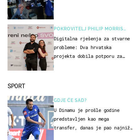
POKROVITELJ PHILIP MORRIS
ZAGREB
Digitalna rješenja za stvarne
probleme: Dva hrvatska
projekta dobila potporu za
razvoj
SPORT
GDJE ĆE SAD?
U Dinamu je prošle godine
predstavljen kao mega
transfer, danas je pao najniže
u karijeri