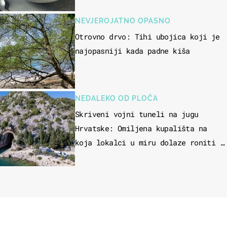
NEVJEROJATNO OPASNO
Otrovno drvo: Tihi ubojica koji je
najopasniji kada padne kiša
NEDALEKO OD PLOČA
Skriveni vojni tuneli na jugu
Hrvatske: Omiljena kupališta na
koja lokalci u miru dolaze roniti i
skakati u more