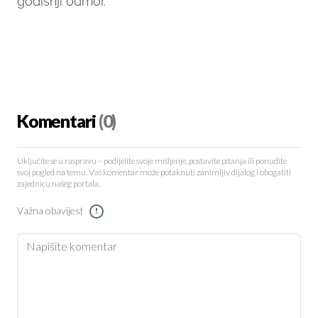
godišnji odmor.
Komentari
(0)
Uključite se u raspravu – podijelite svoje mišljenje, postavite pitanja ili ponudite
svoj pogled na temu. Vaš komentar može potaknuti zanimljiv dijalog i obogatiti
zajednicu našeg portala.
Važna obavijest
!