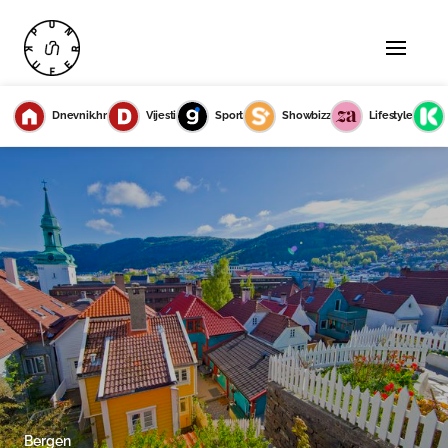
Dnevnik.hr
Vijesti
Sport
Showbizz
Lifestyle
Bergen