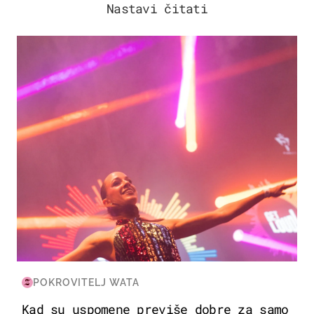
Nastavi čitati
KULTURA & ZABAVA
POKROVITELJ WATA
Kad su uspomene previše dobre za samo