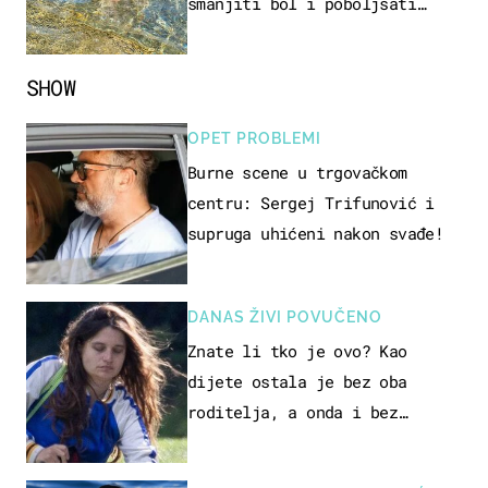
smanjiti bol i poboljšati
pokretljivost
SHOW
OPET PROBLEMI
Burne scene u trgovačkom
centru: Sergej Trifunović i
supruga uhićeni nakon svađe!
DANAS ŽIVI POVUČENO
Znate li tko je ovo? Kao
dijete ostala je bez oba
roditelja, a onda i bez
milijuna koje je trebala
naslijediti