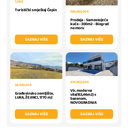
1,00 €
Turistički smještaj Čepin
550.000,00 €
Prodaja - Samostojeća
kuća - 300m2 - Biograd
na moru
SAZNAJ VIŠE
SAZNAJ VIŠE
475.000,00 €
36.000,00 €
Vir, moderna
Građevinsko zemljište,
vila(153,46m2) s
LUKA, ŽEJINCI, 1770 m2
bazenom,
NOVOGRADNJA
SAZNAJ VIŠE
SAZNAJ VIŠE