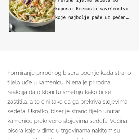
kupusa: Kremasto savršenstvo
koje najbolje paše uz pečeno
meso
Formiranje prirodnog bisera počinje kada strano
tijelo uđe u kamenicu. Njena je prirodna
reakcija da otkloni tu smetnju kako bi se
zaštitila, a to čini tako da ga prekriva slojevima
sedefa. Ukratko, biser je strano tijelo unutar
kamenice prekriveno slojevima sedefa. Većina
bisera koje vidimo u trgovinama nakitom su