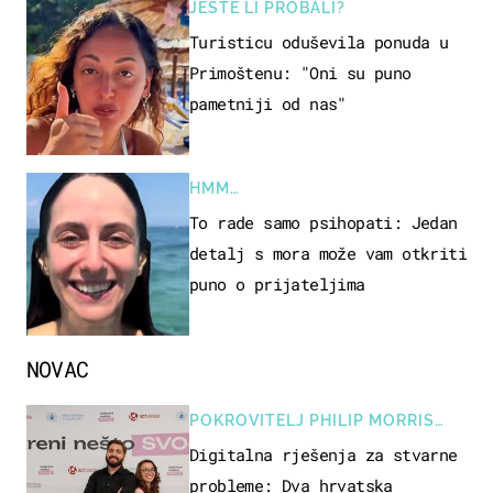
JESTE LI PROBALI?
Turisticu oduševila ponuda u
Primoštenu: "Oni su puno
pametniji od nas"
HMM…
To rade samo psihopati: Jedan
detalj s mora može vam otkriti
puno o prijateljima
NOVAC
POKROVITELJ PHILIP MORRIS
ZAGREB
Digitalna rješenja za stvarne
probleme: Dva hrvatska