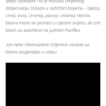
lijepo zaobljeni i to je rezultat umjetnog
dotjerivanja. Dolaze u različitim bojama – bijeloj,
crnoj, sivoj, crvenoj, plavoj i zelenoj. Većina
bisera može se pronaći u cijelom svijetu, ali crni
biseri su autohtoni na južnom Pacifiku.
Još neke interesantne činjenice vezane uz
bisere pogledajte u videu.