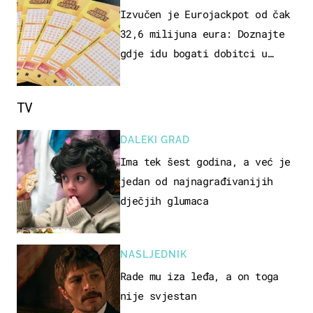
Izvučen je Eurojackpot od čak
32,6 milijuna eura: Doznajte
gdje idu bogati dobitci u
Hrvatskoj
TV
DALEKI GRAD
Ima tek šest godina, a već je
jedan od najnagrađivanijih
dječjih glumaca
NASLJEDNIK
Rade mu iza leđa, a on toga
nije svjestan