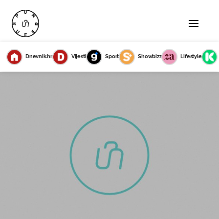
Dnevnik.hr
Vijesti
Sport
Showbizz
Lifestyle