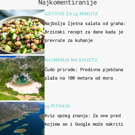
Najkomentiranije
GOTOVO ZA 15 MINUTA
Najbolja ljetna salata od graha:
Brzinski recept za dane kada je
prevruće za kuhanje
NAJMANJA NA SVIJETU
Čudo prirode: Predivna pješčana
plaža na 100 metara od mora
15 PITANJA
Kviz općeg znanja: Za one pred
kojima se i Google može sakriti