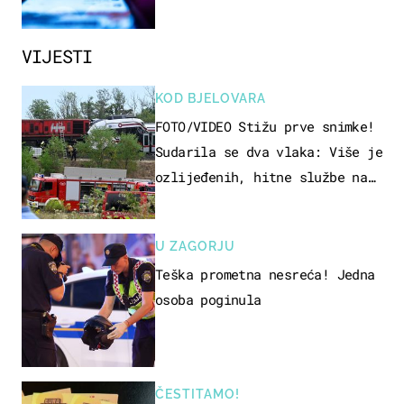
VIJESTI
KOD BJELOVARA
FOTO/VIDEO Stižu prve snimke!
Sudarila se dva vlaka: Više je
ozlijeđenih, hitne službe na
terenu
U ZAGORJU
Teška prometna nesreća! Jedna
osoba poginula
ČESTITAMO!