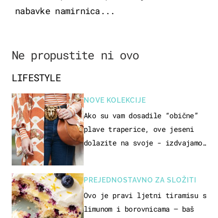
nabavke namirnica...
Ne propustite ni ovo
LIFESTYLE
NOVE KOLEKCIJE
Ako su vam dosadile “obične”
plave traperice, ove jeseni
dolazite na svoje - izdvajamo
15 hit modela
PREJEDNOSTAVNO ZA SLOŽITI
Ovo je pravi ljetni tiramisu s
limunom i borovnicama – baš