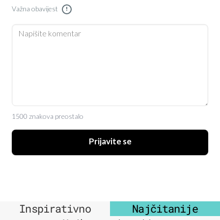
Važna obavijest
!
1500 znakova preostalo
Prijavite se
Inspirativno
Najčitanije