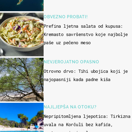
OBVEZNO PROBATI!
Prefina ljetna salata od kupusa:
Kremasto savršenstvo koje najbolje
paše uz pečeno meso
NEVJEROJATNO OPASNO
Otrovno drvo: Tihi ubojica koji je
najopasniji kada padne kiša
NAJLJEPŠA NA OTOKU?
Nepripitomljena ljepotica: Tirkizna
uvala na Korčuli bez kafića,