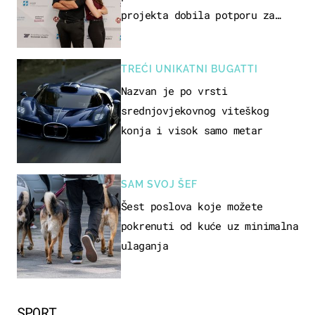
projekta dobila potporu za
razvoj
TREĆI UNIKATNI BUGATTI
Nazvan je po vrsti
srednjovjekovnog viteškog
konja i visok samo metar
SAM SVOJ ŠEF
Šest poslova koje možete
pokrenuti od kuće uz minimalna
ulaganja
SPORT