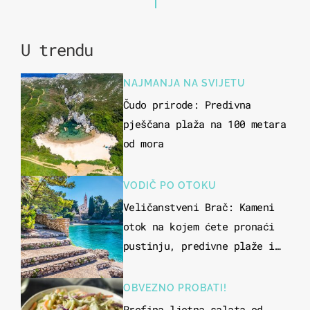
U trendu
NAJMANJA NA SVIJETU
Čudo prirode: Predivna
pješčana plaža na 100 metara
od mora
VODIČ PO OTOKU
Veličanstveni Brač: Kameni
otok na kojem ćete pronaći
pustinju, predivne plaže i
uzbudljivu hranu
OBVEZNO PROBATI!
Prefina ljetna salata od