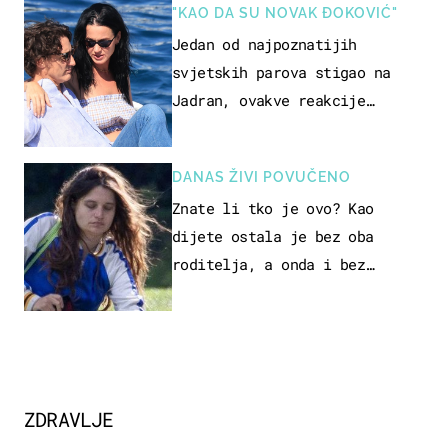
"KAO DA SU NOVAK ĐOKOVIĆ"
Jedan od najpoznatijih
svjetskih parova stigao na
Jadran, ovakve reakcije
vjerojatno nisu očekivali
DANAS ŽIVI POVUČENO
Znate li tko je ovo? Kao
dijete ostala je bez oba
roditelja, a onda i bez
milijuna koje je trebala
naslijediti
ZDRAVLJE