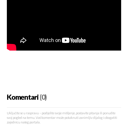
Komentari
(0)
Uključite se u raspravu – podijelite svoje mišljenje, postavite pitanja ili ponudite
svoj pogled na temu. Vaš komentar može potaknuti zanimljiv dijalog i obogatiti
zajednicu našeg portala.