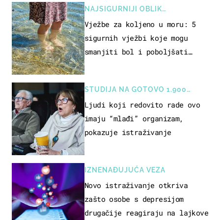
NAJSIGURNIJI OBLIK
REKREACIJE
Vježbe za koljeno u moru: 5
sigurnih vježbi koje mogu
smanjiti bol i poboljšati
pokretljivost
STUDIJA NA GOTOVO 1.900
OSOBA
Ljudi koji redovito rade ovo
imaju “mlađi” organizam,
pokazuje istraživanje
IZNENAĐUJUĆA VEZA
Novo istraživanje otkriva
zašto osobe s depresijom
drugačije reagiraju na lajkove