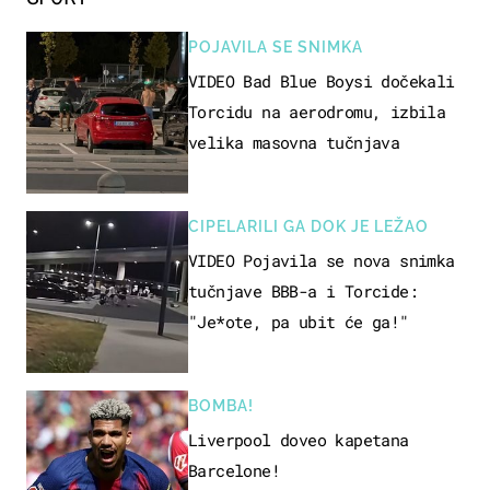
POJAVILA SE SNIMKA
VIDEO Bad Blue Boysi dočekali
Torcidu na aerodromu, izbila
velika masovna tučnjava
CIPELARILI GA DOK JE LEŽAO
VIDEO Pojavila se nova snimka
tučnjave BBB-a i Torcide:
"Je*ote, pa ubit će ga!"
BOMBA!
Liverpool doveo kapetana
Barcelone!