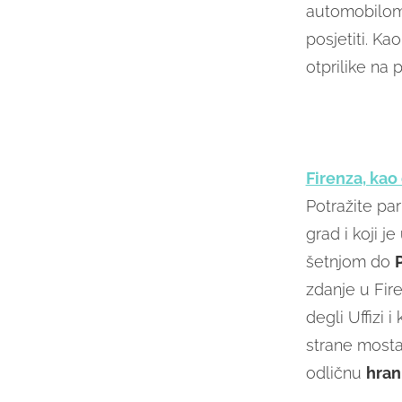
automobilom 
posjetiti. Ka
otprilike na
Firenza, kao
Potražite pa
grad i koji j
šetnjom do
zdanje u Fire
degli Uffizi 
strane mosta
odličnu
hran