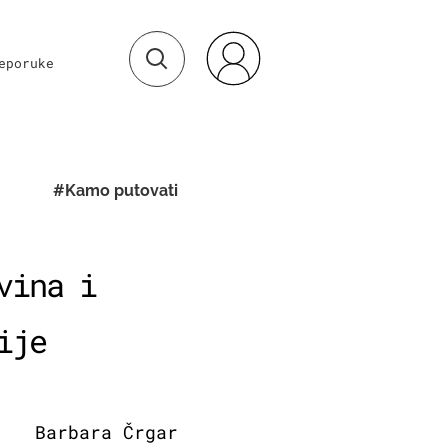
eporuke
#Kamo putovati
vina i
ije
Barbara Črgar