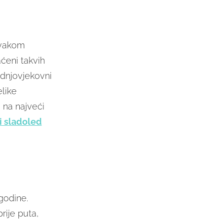
svakom
aćeni takvih
ednjovjekovni
elike
 na najveći
ji sladoled
 godine.
rije puta,