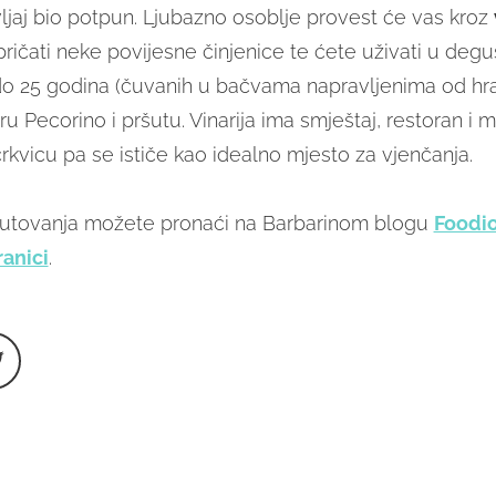
vljaj bio potpun. Ljubazno osoblje provest će vas kroz
spričati neke povijesne činjenice te ćete uživati u degus
i do 25 godina (čuvanih u bačvama napravljenima od hra
siru Pecorino i pršutu. Vinarija ima smještaj, restoran i 
rkvicu pa se ističe kao idealno mjesto za vjenčanja.
putovanja možete pronaći na Barbarinom blogu
Foodi
anici
.