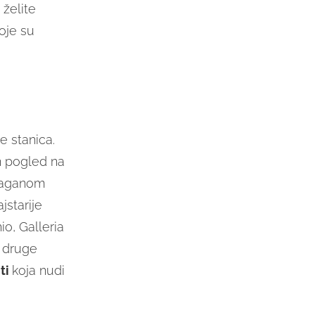
želite
oje su
e stanica.
n pogled na
. Laganom
jstarije
io, Galleria
s druge
ti
koja nudi