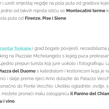
i uzeti smještaj negdje na pola puta od gradova koje 
o jedno od takvih mjesta ističu se
Montecatini
terme
k
 pola puta od
Firenze, Pise i Siene
.
 centar Toskane
i grad bogate povijesti, nezaobilazna j
rking na Piazzale Michelangelo s kojeg puca prekrasa
e ujedno prepun turista koji jure uokolo i fotografiraju
Piazza del Duomo
s katedralom i krstionicom koja je na
nci i dalje prema rijeci Arno dolazite do Palazzo Vecch
i konačno do Ponte Vecchio. Ukoliko ogladnite, ovdje, 
 možete pronaći malu zalogajnicu
il Panino del Chian
u i vino
.