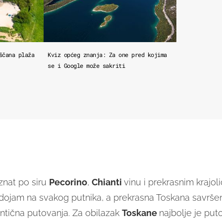
ščana plaža
Kviz općeg znanja: Za one pred kojima
se i Google može sakriti
oznat po siru
Pecorino
,
Chianti
vinu i prekrasnim krajol
ojam na svakog putnika, a prekrasna Toskana savršen
antična putovanja. Za obilazak
Toskane
najbolje je put