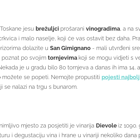
o Toskane jesu
brežuljci
prošarani
vinogradima
, a na 
crkvica i malo naselje, koji će vas ostavit bez daha. Pr
rizorima dolazite u
San Gimignano
- mali utvrđeni sr
u poznat po svojim
tornjevima
koji se mogu vidjeti s v
Nekada je u gradu bilo 80 tornjeva a danas ih ima 14, a
o
možete se popeti. Nemojte propustiti
pojesti najbol
ji se nalazi na trgu s bunarom.
imljivo mjesto za posjetiti je vinarija
Dievole
iz 1090.
turu i degustaciju vina i hrane u vinariji nekoliko dana p