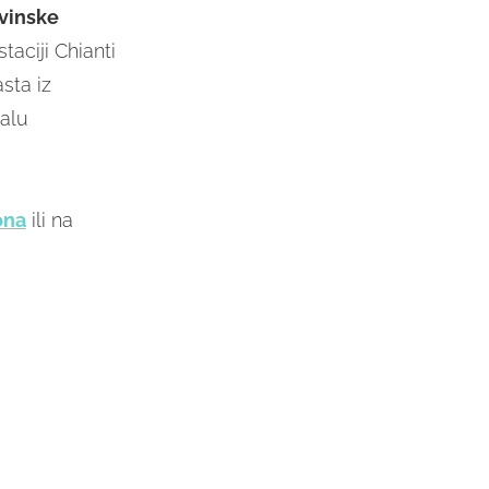
vinske
taciji Chianti
sta iz
malu
ona
ili na