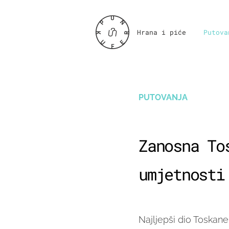
Hrana i piće
Putova
PUTOVANJA
Zanosna To
umjetnosti
Najljepši dio Toskane