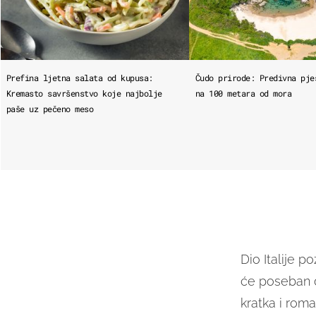
Prefina ljetna salata od kupusa:
Čudo prirode: Predivna pje
Kremasto savršenstvo koje najbolje
na 100 metara od mora
paše uz pečeno meso
Dio Italije p
će poseban d
kratka i rom