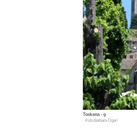
Toskana - 9
(Foto:Barbara Črgar)