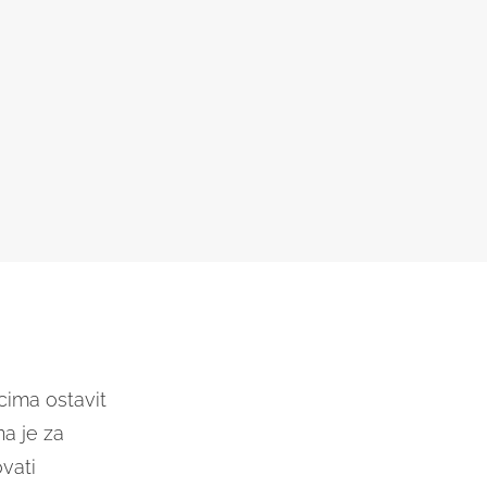
icima ostavit
a je za
ovati