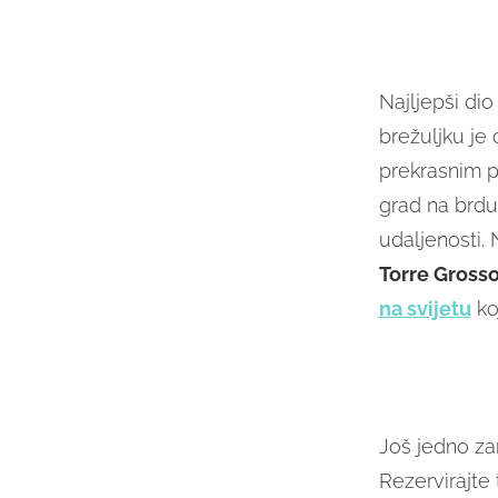
Najljepši di
brežuljku je 
prekrasnim p
grad na brd
udaljenosti. 
Torre Gross
na svijetu
ko
Još jedno zan
Rezervirajte 