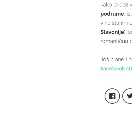
kako bi doži
podrume
, i
vina starih 
Slavonije
), 
romantičnu c
Još hrane i 
Facebook str