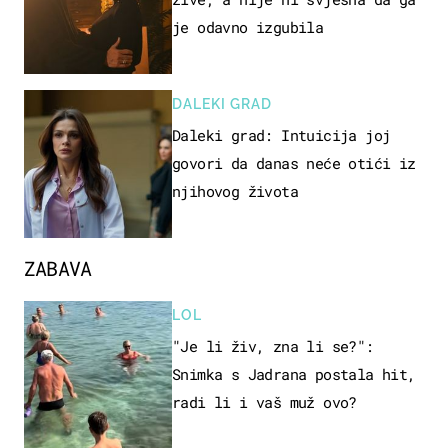
je odavno izgubila
DALEKI GRAD
Daleki grad: Intuicija joj
govori da danas neće otići iz
njihovog života
ZABAVA
LOL
"Je li živ, zna li se?":
Snimka s Jadrana postala hit,
radi li i vaš muž ovo?