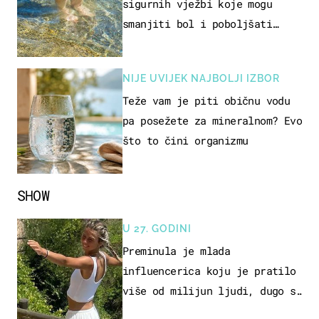
sigurnih vježbi koje mogu
smanjiti bol i poboljšati
pokretljivost
NIJE UVIJEK NAJBOLJI IZBOR
Teže vam je piti običnu vodu
pa posežete za mineralnom? Evo
što to čini organizmu
SHOW
U 27. GODINI
Preminula je mlada
influencerica koju je pratilo
više od milijun ljudi, dugo se
borila s opakom bolešću