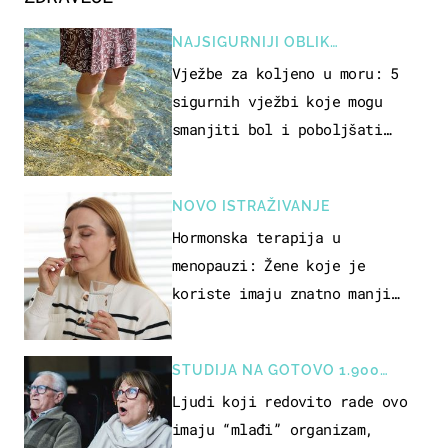
NAJSIGURNIJI OBLIK
REKREACIJE
Vježbe za koljeno u moru: 5
sigurnih vježbi koje mogu
smanjiti bol i poboljšati
pokretljivost
NOVO ISTRAŽIVANJE
Hormonska terapija u
menopauzi: Žene koje je
koriste imaju znatno manji
rizik od ovoga
STUDIJA NA GOTOVO 1.900
OSOBA
Ljudi koji redovito rade ovo
imaju “mlađi” organizam,