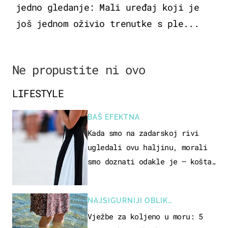
jedno gledanje: Mali uređaj koji je
još jednom oživio trenutke s ple...
Ne propustite ni ovo
LIFESTYLE
BAŠ EFEKTNA
Kada smo na zadarskoj rivi
ugledali ovu haljinu, morali
smo doznati odakle je – košta
samo 18 eura
NAJSIGURNIJI OBLIK
REKREACIJE
Vježbe za koljeno u moru: 5