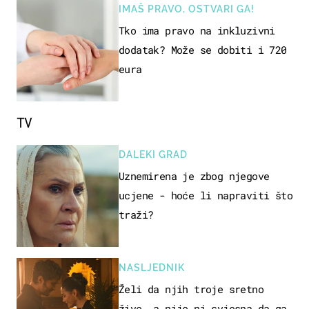
IMAŠ PRAVO, OSTVARI GA!
Tko ima pravo na inkluzivni
dodatak? Može se dobiti i 720
eura
TV
DALEKI GRAD
Uznemirena je zbog njegove
ucjene - hoće li napraviti što
traži?
NASLJEDNIK
Želi da njih troje sretno
žive, a nije ni svjesna da ga