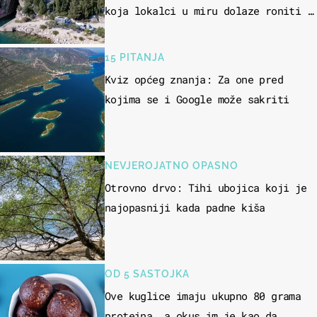
koja lokalci u miru dolaze roniti i
skakati u more
15 PITANJA
Kviz općeg znanja: Za one pred
kojima se i Google može sakriti
NEVJEROJATNO OPASNO
Otrovno drvo: Tihi ubojica koji je
najopasniji kada padne kiša
OD 5 SASTOJKA
Ove kuglice imaju ukupno 80 grama
proteina, a okus im je kao da