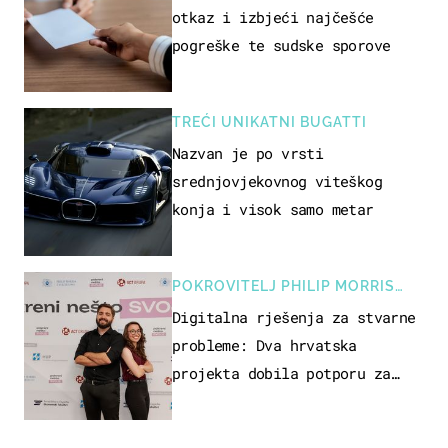
otkaz i izbjeći najčešće
pogreške te sudske sporove
TREĆI UNIKATNI BUGATTI
Nazvan je po vrsti
srednjovjekovnog viteškog
konja i visok samo metar
POKROVITELJ PHILIP MORRIS
ZAGREB
Digitalna rješenja za stvarne
probleme: Dva hrvatska
projekta dobila potporu za
razvoj