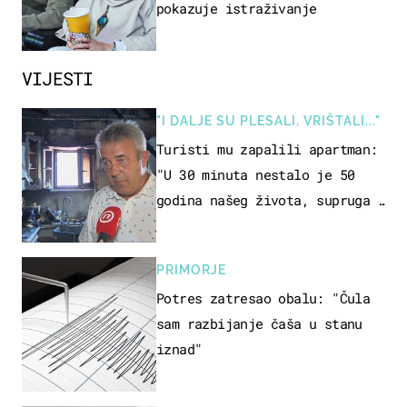
pokazuje istraživanje
VIJESTI
"I DALJE SU PLESALI, VRIŠTALI..."
Turisti mu zapalili apartman:
"U 30 minuta nestalo je 50
godina našeg života, supruga i
ja ne možemo oka sklopiti"
PRIMORJE
Potres zatresao obalu: "Čula
sam razbijanje čaša u stanu
iznad"