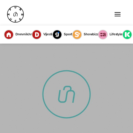
Dnevnik.hr
Vijesti
Sport
Showbizz
Lifestyle