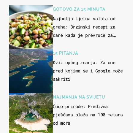
GOTOVO ZA 15 MINUTA
Najbolja ljetna salata od
graha: Brzinski recept za
dane kada je prevruće za
kuhanje
15 PITANJA
Kviz općeg znanja: Za one
pred kojima se i Google može
sakriti
NAJMANJA NA SVIJETU
Čudo prirode: Predivna
pješčana plaža na 100 metara
od mora