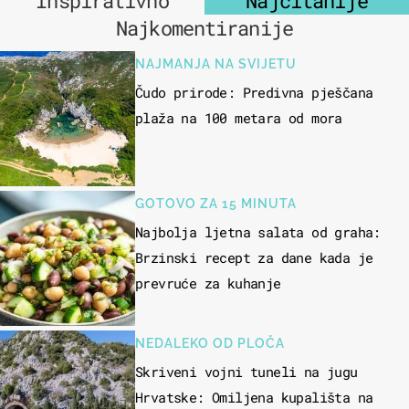
Inspirativno
Najčitanije
Najkomentiranije
NAJMANJA NA SVIJETU
Čudo prirode: Predivna pješčana
plaža na 100 metara od mora
GOTOVO ZA 15 MINUTA
Najbolja ljetna salata od graha:
Brzinski recept za dane kada je
prevruće za kuhanje
NEDALEKO OD PLOČA
Skriveni vojni tuneli na jugu
Hrvatske: Omiljena kupališta na