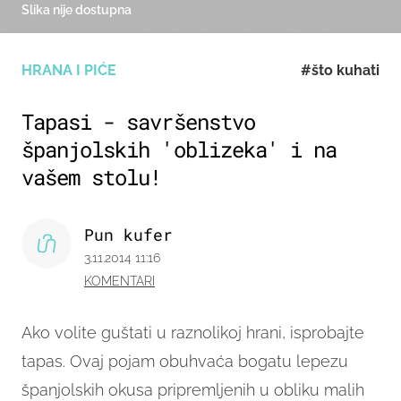
Slika nije dostupna
HRANA I PIĆE
#što kuhati
Tapasi - savršenstvo
španjolskih 'oblizeka' i na
vašem stolu!
Pun kufer
3.11.2014 11:16
KOMENTARI
Ako volite guštati u raznolikoj hrani, isprobajte
tapas.
Ovaj pojam obuhvaća bogatu lepezu
španjolskih okusa pripremljenih u obliku malih