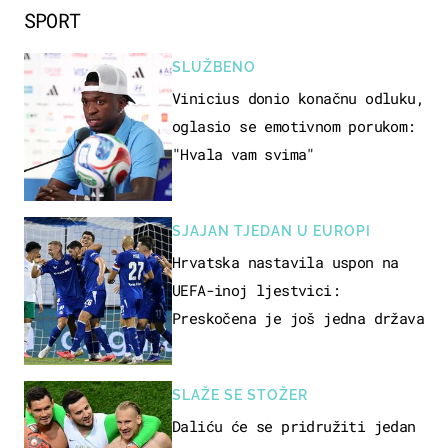
SPORT
SLUŽBENO
Vinicius donio konačnu odluku,
oglasio se emotivnom porukom:
"Hvala vam svima"
SJAJAN TJEDAN U EUROPI
Hrvatska nastavila uspon na
UEFA-inoj ljestvici:
Preskočena je još jedna država
SLAŽE SE STOŽER
Daliću će se pridružiti jedan