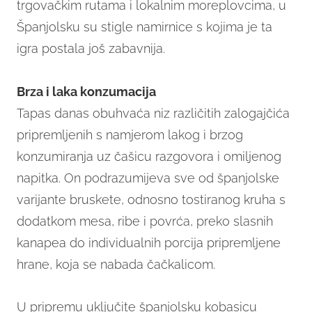
trgovačkim rutama i lokalnim moreplovcima, u
Španjolsku su stigle namirnice s kojima je ta
igra postala još zabavnija.
Brza i laka konzumacija
Tapas danas obuhvaća niz različitih zalogajčića
pripremljenih s namjerom lakog i brzog
konzumiranja uz čašicu razgovora i omiljenog
napitka. On podrazumijeva sve od španjolske
varijante bruskete, odnosno tostiranog kruha s
dodatkom mesa, ribe i povrća, preko slasnih
kanapea do individualnih porcija pripremljene
hrane, koja se nabada čačkalicom.
U pripremu uključite španjolsku kobasicu