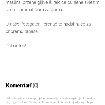
maslina, pržene gljive ili rajčice punjene svježim
sirom i aromatičnim začinima.
U našoj fotogaleriji pronađite nadahnuće za
pripremu tapasa.
Dobar tek!
Komentari
(0)
Uključite se u raspravu – podijelite svoje mišljenje, postavite pitanja ili ponudite
svoj pogled na temu. Vaš komentar može potaknuti zanimljiv dijalog i obogatiti