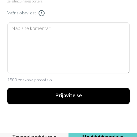
zajednicu našeg portala.
Važna obavijest
!
1500 znakova preostalo
Prijavite se