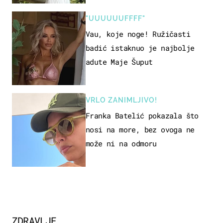
"UUUUUUFFFF"
Vau, koje noge! Ružičasti
badić istaknuo je najbolje
adute Maje Šuput
VRLO ZANIMLJIVO!
Franka Batelić pokazala što
nosi na more, bez ovoga ne
može ni na odmoru
ZDRAVLJE