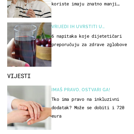
koriste imaju znatno manji
rizik od ovoga
VRIJEDI IH UVRSTITI U
PREHRANU
6 napitaka koje dijetetičari
preporučuju za zdrave zglobove
VIJESTI
IMAŠ PRAVO, OSTVARI GA!
Tko ima pravo na inkluzivni
dodatak? Može se dobiti i 720
eura