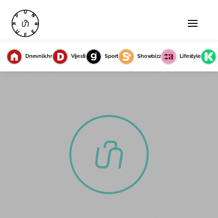
Dnevnik.hr
Vijesti
Sport
Showbizz
Lifestyle