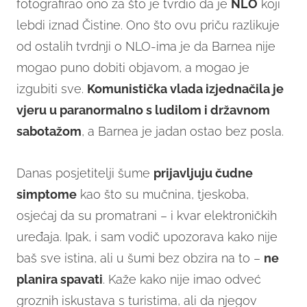
fotografirao ono za što je tvrdio da je
NLO
koji
lebdi iznad Čistine. Ono što ovu priču razlikuje
od ostalih tvrdnji o NLO-ima je da Barnea nije
mogao puno dobiti objavom, a mogao je
izgubiti sve.
Komunistička vlada izjednačila je
vjeru u paranormalno s ludilom i državnom
sabotažom
, a Barnea je jadan ostao bez posla.
Danas posjetitelji šume
prijavljuju čudne
simptome
kao što su mučnina, tjeskoba,
osjećaj da su promatrani – i kvar elektroničkih
uređaja. Ipak, i sam vodič upozorava kako nije
baš sve istina, ali u šumi bez obzira na to –
ne
planira spavati
. Kaže kako nije imao odveć
groznih iskustava s turistima, ali da njegov