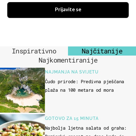
Prijavite se
Inspirativno
Najčitanije
Najkomentiranije
NAJMANJA NA SVIJETU
Čudo prirode: Predivna pješčana
plaža na 100 metara od mora
GOTOVO ZA 15 MINUTA
Najbolja ljetna salata od graha: