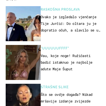
RASKOŠNA PROSLAVA
Ovako je izgledalo vjenčanje
Tije Jurčić: Do oltara ju je
dopratio očuh, a slavilo se uz
Olivera i Rozgu
"UUUUUUFFFF"
Vau, koje noge! Ružičasti
badić istaknuo je najbolje
adute Maje Šuput
STRAŠNE SLIKE
Što se ovdje događa? Nikad
mršavije izdanje zvijezde