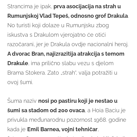
Strancima je ipak,
prva asocijacija na strah u
Rumunjskoj Vlad Tepeš, odnosno grof Drakula
.
No turisti koji dolaze u Rumunjsku zbog
iskustva s Drakulom vjerojatno će otići
razočarani, jer je Drakula ovdje nacionalni heroj.
A dvorac Bran, najizrazitija atrakcija s temom
Drakule
, ima prilično slabu vezu s djelom
Brama Stokera. Zato „strah“, valja potražiti u
ovoj šumi.
Šuma naziv
nosi po pastiru koji je nestao u
šumi sa stadom od 200 ovaca
, a Hoia Baciu je
privukla međunarodnu pozornost 1968. godine
kada je
Emil Barnea, vojni tehničar
,