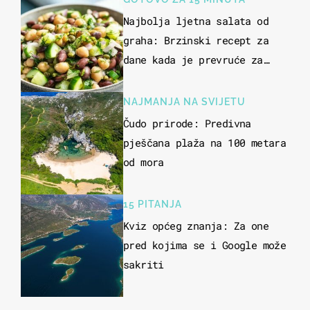
Najbolja ljetna salata od
graha: Brzinski recept za
dane kada je prevruće za
kuhanje
NAJMANJA NA SVIJETU
Čudo prirode: Predivna
pješčana plaža na 100 metara
od mora
15 PITANJA
Kviz općeg znanja: Za one
pred kojima se i Google može
sakriti