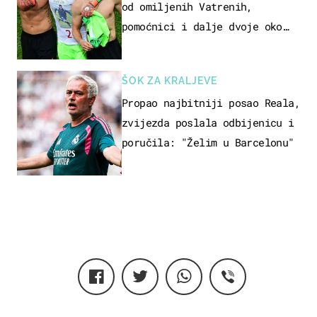
od omiljenih Vatrenih,
pomoćnici i dalje dvoje oko
ponude
ŠOK ZA KRALJEVE
Propao najbitniji posao Reala,
zvijezda poslala odbijenicu i
poručila: "Želim u Barcelonu"