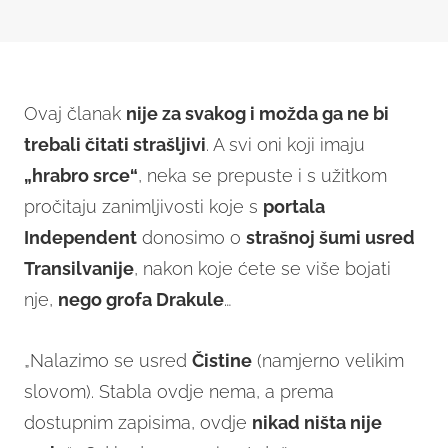
Ovaj članak
nije za svakog i možda ga ne bi
trebali čitati strašljivi
. A svi oni koji imaju
„hrabro srce“
, neka se prepuste i s užitkom
pročitaju zanimljivosti koje s
portala
Independent
donosimo o
strašnoj šumi usred
Transilvanije
, nakon koje ćete se više bojati
nje,
nego grofa Drakule
…
„Nalazimo se usred
Čistine
(namjerno velikim
slovom). Stabla ovdje nema, a prema
dostupnim zapisima, ovdje
nikad ništa nije