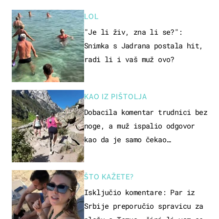
LOL
"Je li živ, zna li se?":
Snimka s Jadrana postala hit,
radi li i vaš muž ovo?
KAO IZ PIŠTOLJA
Dobacila komentar trudnici bez
noge, a muž ispalio odgovor
kao da je samo čekao…
ŠTO KAŽETE?
Isključio komentare: Par iz
Srbije preporučio spravicu za