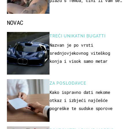
plažu s Temua, čini li vam se
ovo sigurnim?
NOVAC
TREĆI UNIKATNI BUGATTI
Nazvan je po vrsti
srednjovjekovnog viteškog
konja i visok samo metar
ZA POSLODAVCE
Kako ispravno dati nekome
otkaz i izbjeći najčešće
pogreške te sudske sporove