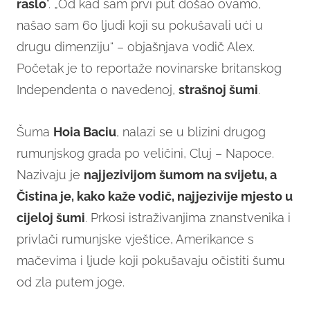
raslo
“. „Od kad sam prvi put došao ovamo,
našao sam 60 ljudi koji su pokušavali ući u
drugu dimenziju“ – objašnjava vodič Alex.
Početak je to reportaže novinarske britanskog
Independenta o navedenoj,
strašnoj šumi
.
Šuma
Hoia Baciu
, nalazi se u blizini drugog
rumunjskog grada po veličini, Cluj – Napoce.
Nazivaju je
najjezivijom šumom na svijetu, a
Čistina je, kako kaže vodič, najjezivije mjesto u
cijeloj šumi
. Prkosi istraživanjima znanstvenika i
privlači rumunjske vještice, Amerikance s
mačevima i ljude koji pokušavaju očistiti šumu
od zla putem joge.