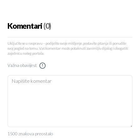
Komentari
(0)
Uključite se u raspravu – podijelite svoje mišljenje, postavite pitanja ili ponudite
svoj pogled na temu. Vaš komentar može potaknuti zanimljiv dijalog i obogatiti
zajednicu našeg portala.
Važna obavijest
!
1500 znakova preostalo