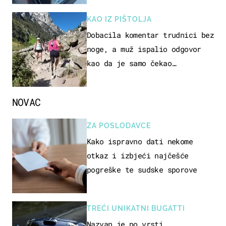
KAO IZ PIŠTOLJA
Dobacila komentar trudnici bez
noge, a muž ispalio odgovor
kao da je samo čekao…
NOVAC
ZA POSLODAVCE
Kako ispravno dati nekome
otkaz i izbjeći najčešće
pogreške te sudske sporove
TREĆI UNIKATNI BUGATTI
Nazvan je po vrsti