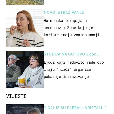
NOVO ISTRAŽIVANJE
Hormonska terapija u
menopauzi: Žene koje je
koriste imaju znatno manji
rizik od ovoga
STUDIJA NA GOTOVO 1.900
OSOBA
Ljudi koji redovito rade ovo
imaju “mlađi” organizam,
pokazuje istraživanje
VIJESTI
"I DALJE SU PLESALI, VRIŠTALI..."