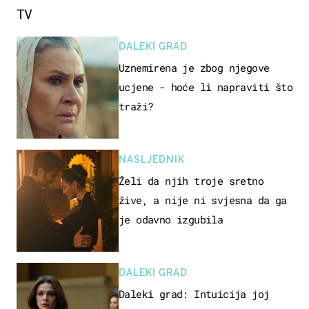
TV
DALEKI GRAD
Uznemirena je zbog njegove
ucjene - hoće li napraviti što
traži?
NASLJEDNIK
Želi da njih troje sretno
žive, a nije ni svjesna da ga
je odavno izgubila
DALEKI GRAD
Daleki grad: Intuicija joj