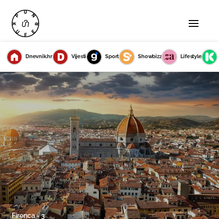
Dnevnik.hr
Vijesti
Sport
Showbizz
Lifestyle
Firenca - 3