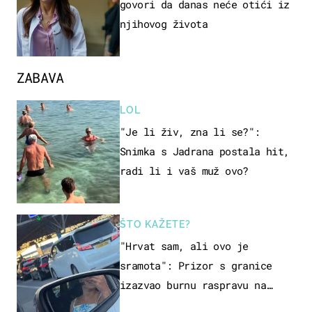
govori da danas neće otići iz
njihovog života
ZABAVA
LOL
"Je li živ, zna li se?":
Snimka s Jadrana postala hit,
radi li i vaš muž ovo?
ŠTO KAŽETE?
"Hrvat sam, ali ovo je
sramota": Prizor s granice
izazvao burnu raspravu na
društvenim mrežama