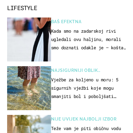
LIFESTYLE
BAŠ EFEKTNA
Kada smo na zadarskoj rivi
ugledali ovu haljinu, morali
smo doznati odakle je – košta
samo 18 eura
NAJSIGURNIJI OBLIK
REKREACIJE
Vježbe za koljeno u moru: 5
sigurnih vježbi koje mogu
smanjiti bol i poboljšati
pokretljivost
NIJE UVIJEK NAJBOLJI IZBOR
Teže vam je piti običnu vodu