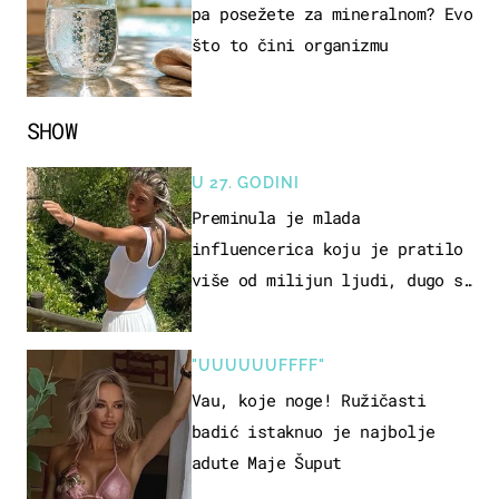
pa posežete za mineralnom? Evo
što to čini organizmu
SHOW
U 27. GODINI
Preminula je mlada
influencerica koju je pratilo
više od milijun ljudi, dugo se
borila s opakom bolešću
"UUUUUUFFFF"
Vau, koje noge! Ružičasti
badić istaknuo je najbolje
adute Maje Šuput