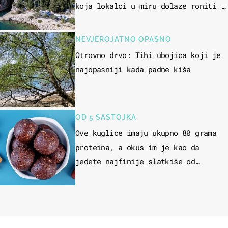
koja lokalci u miru dolaze roniti i
skakati u more
NEVJEROJATNO OPASNO
Otrovno drvo: Tihi ubojica koji je
najopasniji kada padne kiša
OD 5 SASTOJKA
Ove kuglice imaju ukupno 80 grama
proteina, a okus im je kao da
jedete najfinije slatkiše od
čokolade