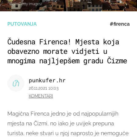
(Foto:Getty Images)
PUTOVANJA
#firenca
Čudesna Firenca! Mjesta koja
obavezno morate vidjeti u
mnogima najljepšem gradu Čizme
punkufer.hr
26.11.2021 10:03
KOMENTARI
Magična Firenca jedno je od najpopularnijih
mjesta na Čizmi, no iako je uvijek prepuna
turista, neke stvari u njoj naprosto je nemoguće