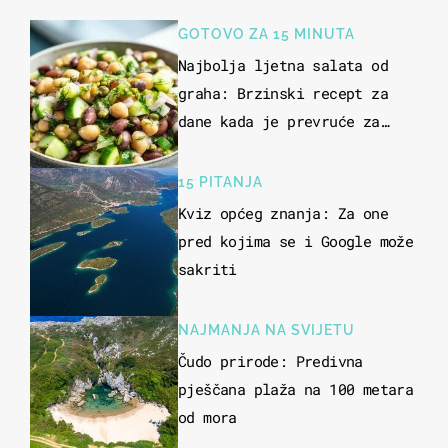
GOTOVO ZA 15 MINUTA
Najbolja ljetna salata od
graha: Brzinski recept za
dane kada je prevruće za
kuhanje
15 PITANJA
Kviz općeg znanja: Za one
pred kojima se i Google može
sakriti
NAJMANJA NA SVIJETU
Čudo prirode: Predivna
pješčana plaža na 100 metara
od mora