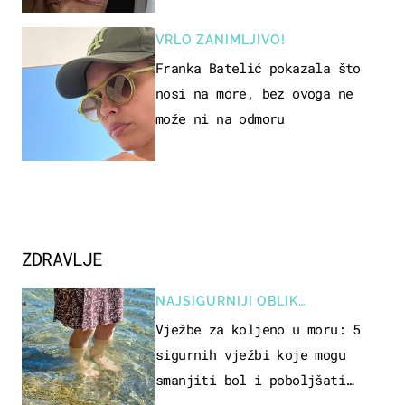
VRLO ZANIMLJIVO!
Franka Batelić pokazala što
nosi na more, bez ovoga ne
može ni na odmoru
ZDRAVLJE
NAJSIGURNIJI OBLIK
REKREACIJE
Vježbe za koljeno u moru: 5
sigurnih vježbi koje mogu
smanjiti bol i poboljšati
pokretljivost