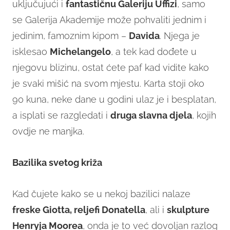
uključujući i
fantastičnu Galeriju Uffizi
, samo
se Galerija Akademije može pohvaliti jednim i
jedinim, famoznim kipom –
Davida
. Njega je
isklesao
Michelangelo
, a tek kad dođete u
njegovu blizinu, ostat ćete paf kad vidite kako
je svaki mišić na svom mjestu. Karta stoji oko
90 kuna, neke dane u godini ulaz je i besplatan,
a isplati se razgledati i
druga slavna djela
, kojih
ovdje ne manjka.
Bazilika svetog križa
Kad čujete kako se u nekoj bazilici nalaze
freske Giotta, reljefi Donatella
, ali i
skulpture
Henryja Moorea
, onda je to već dovoljan razlog