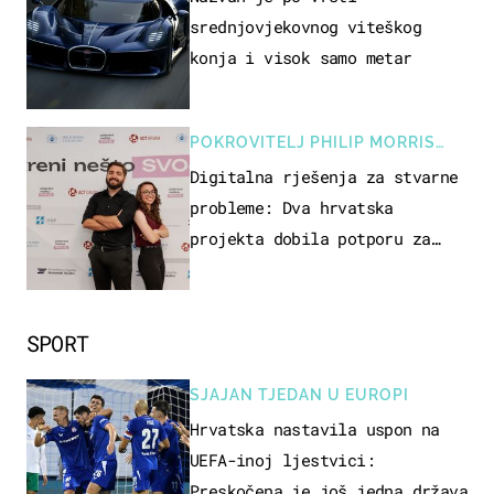
srednjovjekovnog viteškog
konja i visok samo metar
POKROVITELJ PHILIP MORRIS
ZAGREB
Digitalna rješenja za stvarne
probleme: Dva hrvatska
projekta dobila potporu za
razvoj
SPORT
SJAJAN TJEDAN U EUROPI
Hrvatska nastavila uspon na
UEFA-inoj ljestvici:
Preskočena je još jedna država