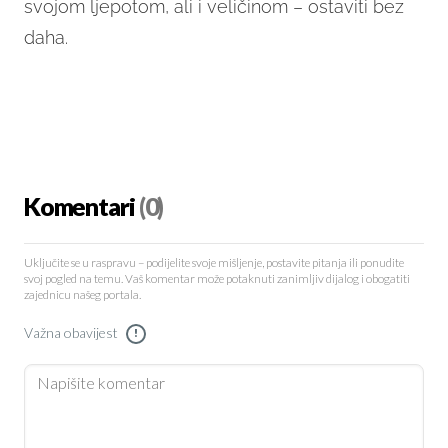
svojom ljepotom, ali i veličinom – ostaviti bez
daha.
Komentari
(0)
Uključite se u raspravu – podijelite svoje mišljenje, postavite pitanja ili ponudite
svoj pogled na temu. Vaš komentar može potaknuti zanimljiv dijalog i obogatiti
zajednicu našeg portala.
Važna obavijest
!