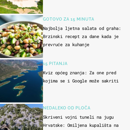
GOTOVO ZA 15 MINUTA
Najbolja ljetna salata od graha:
Brzinski recept za dane kada je
prevruće za kuhanje
15 PITANJA
Kviz općeg znanja: Za one pred
kojima se i Google može sakriti
NEDALEKO OD PLOČA
Skriveni vojni tuneli na jugu
Hrvatske: Omiljena kupališta na