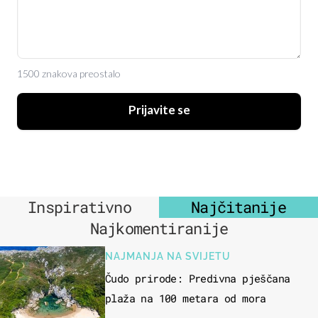
1500 znakova preostalo
Prijavite se
Inspirativno
Najčitanije
Najkomentiranije
NAJMANJA NA SVIJETU
Čudo prirode: Predivna pješčana
plaža na 100 metara od mora