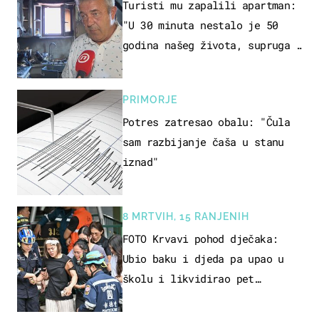
Turisti mu zapalili apartman:
"U 30 minuta nestalo je 50
godina našeg života, supruga i
ja ne možemo oka sklopiti"
PRIMORJE
Potres zatresao obalu: "Čula
sam razbijanje čaša u stanu
iznad"
8 MRTVIH, 15 RANJENIH
FOTO Krvavi pohod dječaka:
Ubio baku i djeda pa upao u
školu i likvidirao pet
nastavnika