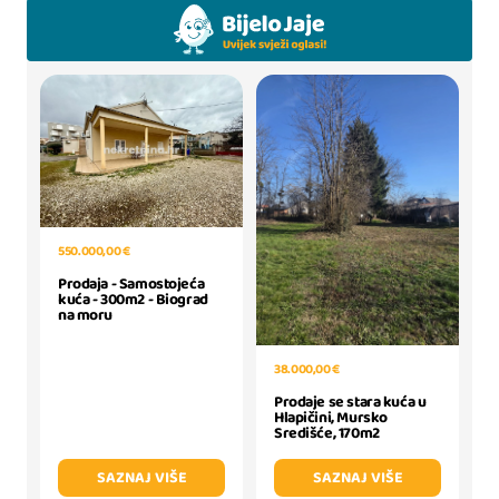
550.000,00 €
Prodaja - Samostojeća
kuća - 300m2 - Biograd
na moru
38.000,00 €
Prodaje se stara kuća u
Hlapičini, Mursko
Središće, 170m2
SAZNAJ VIŠE
SAZNAJ VIŠE