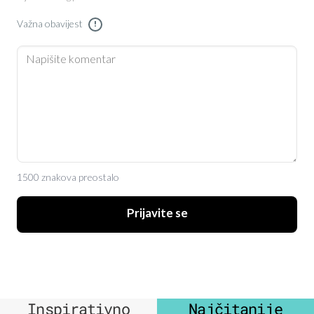
Važna obavijest
!
1500 znakova preostalo
Prijavite se
Inspirativno
Najčitanije