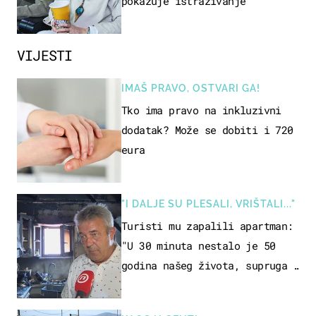
pokazuje istraživanje
VIJESTI
IMAŠ PRAVO, OSTVARI GA!
Tko ima pravo na inkluzivni
dodatak? Može se dobiti i 720
eura
"I DALJE SU PLESALI, VRIŠTALI..."
Turisti mu zapalili apartman:
"U 30 minuta nestalo je 50
godina našeg života, supruga i
ja ne možemo oka sklopiti"