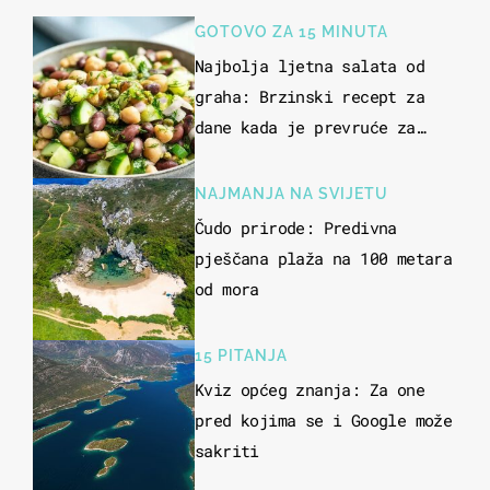
GOTOVO ZA 15 MINUTA
Najbolja ljetna salata od
graha: Brzinski recept za
dane kada je prevruće za
kuhanje
NAJMANJA NA SVIJETU
Čudo prirode: Predivna
pješčana plaža na 100 metara
od mora
15 PITANJA
Kviz općeg znanja: Za one
pred kojima se i Google može
sakriti