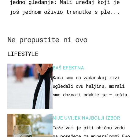
jedno gledanje: Mali uređaj koji je
još jednom oživio trenutke s ple...
Ne propustite ni ovo
LIFESTYLE
BAŠ EFEKTNA
Kada smo na zadarskoj rivi
ugledali ovu haljinu, morali
smo doznati odakle je – košta
samo 18 eura
NIJE UVIJEK NAJBOLJI IZBOR
Teže vam je piti običnu vodu
pa posežete za mineralnom? Evo