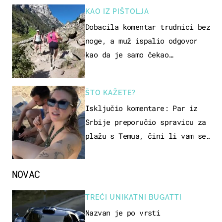
KAO IZ PIŠTOLJA
Dobacila komentar trudnici bez
noge, a muž ispalio odgovor
kao da je samo čekao…
ŠTO KAŽETE?
Isključio komentare: Par iz
Srbije preporučio spravicu za
plažu s Temua, čini li vam se
ovo sigurnim?
NOVAC
TREĆI UNIKATNI BUGATTI
Nazvan je po vrsti