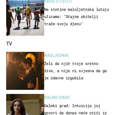
KAOS U CEUTI
Na stotine maloljetnika lutaju
ulicama: "Očajne obitelji
traže svoju djecu"
TV
NASLJEDNIK
Želi da njih troje sretno
žive, a nije ni svjesna da ga
je odavno izgubila
DALEKI GRAD
Daleki grad: Intuicija joj
govori da danas neće otići iz