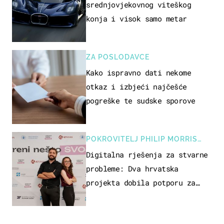
srednjovjekovnog viteškog
konja i visok samo metar
ZA POSLODAVCE
Kako ispravno dati nekome
otkaz i izbjeći najčešće
pogreške te sudske sporove
POKROVITELJ PHILIP MORRIS
ZAGREB
Digitalna rješenja za stvarne
probleme: Dva hrvatska
projekta dobila potporu za
razvoj