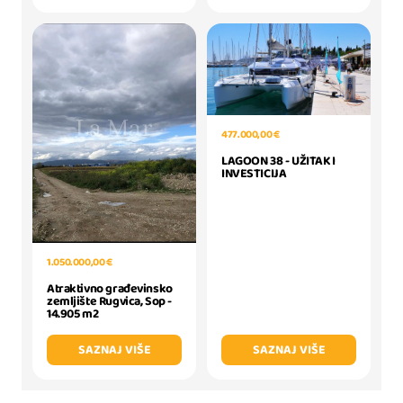
477.000,00 €
LAGOON 38 - UŽITAK I
INVESTICIJA
1.050.000,00 €
Atraktivno građevinsko
zemljište Rugvica, Sop -
14.905 m2
SAZNAJ VIŠE
SAZNAJ VIŠE