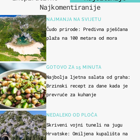
Najkomentiranije
NAJMANJA NA SVIJETU
Čudo prirode: Predivna pješčana
plaža na 100 metara od mora
GOTOVO ZA 15 MINUTA
Najbolja ljetna salata od graha:
Brzinski recept za dane kada je
prevruće za kuhanje
NEDALEKO OD PLOČA
Skriveni vojni tuneli na jugu
Hrvatske: Omiljena kupališta na