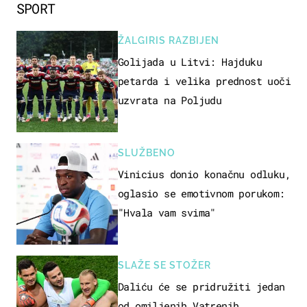
SPORT
ŽALGIRIS RAZBIJEN
Golijada u Litvi: Hajduku
petarda i velika prednost uoči
uzvrata na Poljudu
SLUŽBENO
Vinicius donio konačnu odluku,
oglasio se emotivnom porukom:
"Hvala vam svima"
SLAŽE SE STOŽER
Daliću će se pridružiti jedan
od omiljenih Vatrenih,