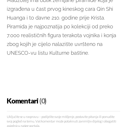
Mauzolej ima oblik zemljane piramide koja je
izgrađena u čast prvog kineskog cara Qin Shi
Huanga i to davne 210. godine prije Krista.
Piramida je najpoznatija po kolekciji od preko
7.000 realističnih figura terakota vojnika i konja
zbog kojih je cijelo nalazište uvršteno na
UNESCO-vu listu Kulturne baštine.
Komentari
(0)
Uključite se u raspravu – podijelite svoje mišljenje, postavite pitanja ili ponudite
svoj pogled na temu. Vaš komentar može potaknuti zanimljiv dijalog i obogatiti
zajednicu našeg portala.