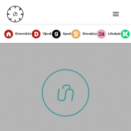
Dnevnik.hr
Vijesti
Sport
Showbizz
Lifestyle