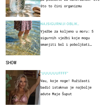
što to čini organizmu
NAJSIGURNIJI OBLIK
REKREACIJE
Vježbe za koljeno u moru: 5
sigurnih vježbi koje mogu
smanjiti bol i poboljšati
pokretljivost
SHOW
"UUUUUUFFFF"
Vau, koje noge! Ružičasti
badić istaknuo je najbolje
adute Maje Šuput