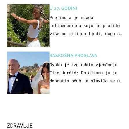
U 27. GODINI
Preminula je mlada
influencerica koju je pratilo
više od milijun ljudi, dugo se
borila s opakom bolesti
RASKOŠNA PROSLAVA
Ovako je izgledalo vjenčanje
Tije Jurčić: Do oltara ju je
dopratio očuh, a slavilo se uz
Olivera i Rozgu
ZDRAVLJE