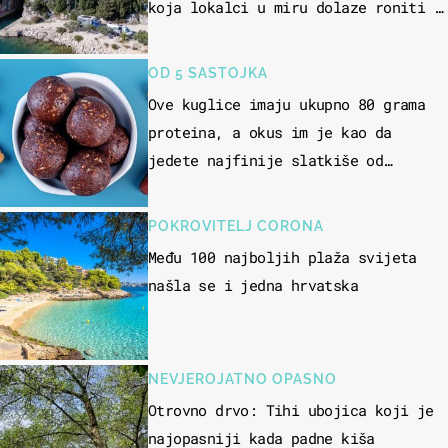
koja lokalci u miru dolaze roniti i
skakati u more
OD 5 SASTOJKA
Ove kuglice imaju ukupno 80 grama
proteina, a okus im je kao da
jedete najfinije slatkiše od
čokolade
POKROVITELJ CORONA
Među 100 najboljih plaža svijeta
našla se i jedna hrvatska
NEVJEROJATNO OPASNO
Otrovno drvo: Tihi ubojica koji je
najopasniji kada padne kiša