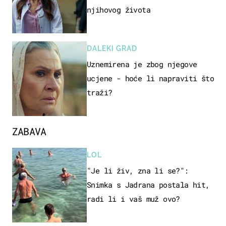
njihovog života
DALEKI GRAD
Uznemirena je zbog njegove
ucjene - hoće li napraviti što
traži?
ZABAVA
LOL
"Je li živ, zna li se?":
Snimka s Jadrana postala hit,
radi li i vaš muž ovo?