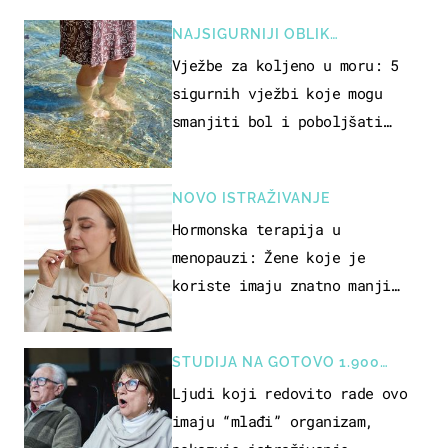
NAJSIGURNIJI OBLIK
REKREACIJE
Vježbe za koljeno u moru: 5
sigurnih vježbi koje mogu
smanjiti bol i poboljšati
pokretljivost
NOVO ISTRAŽIVANJE
Hormonska terapija u
menopauzi: Žene koje je
koriste imaju znatno manji
rizik od ovoga
STUDIJA NA GOTOVO 1.900
OSOBA
Ljudi koji redovito rade ovo
imaju “mlađi” organizam,