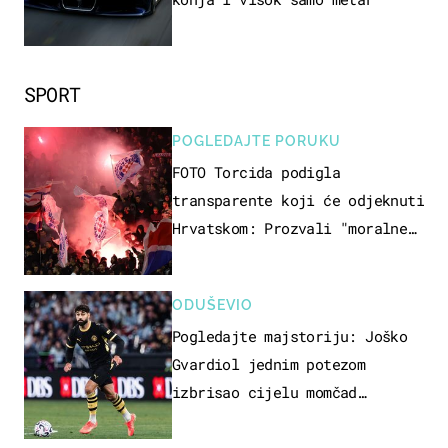
SPORT
POGLEDAJTE PORUKU
FOTO Torcida podigla
transparente koji će odjeknuti
Hrvatskom: Prozvali "moralne
vertikale"
ODUŠEVIO
Pogledajte majstoriju: Joško
Gvardiol jednim potezom
izbrisao cijelu momčad
Atletica