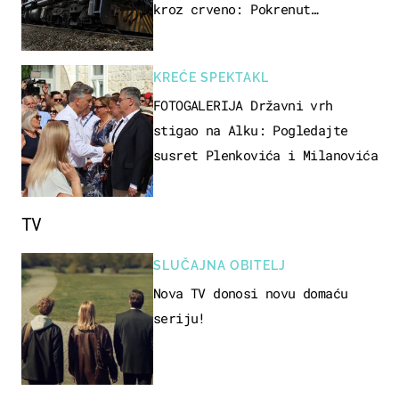
kroz crveno: Pokrenut
inspekcijski nadzor
KREĆE SPEKTAKL
FOTOGALERIJA Državni vrh
stigao na Alku: Pogledajte
susret Plenkovića i Milanovića
TV
SLUČAJNA OBITELJ
Nova TV donosi novu domaću
seriju!