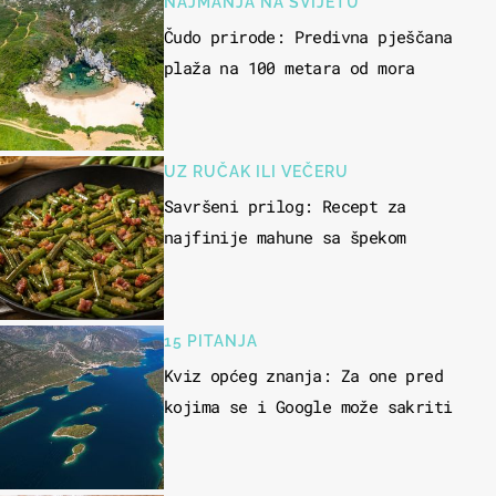
NAJMANJA NA SVIJETU
Čudo prirode: Predivna pješčana
plaža na 100 metara od mora
UZ RUČAK ILI VEČERU
Savršeni prilog: Recept za
najfinije mahune sa špekom
15 PITANJA
Kviz općeg znanja: Za one pred
kojima se i Google može sakriti