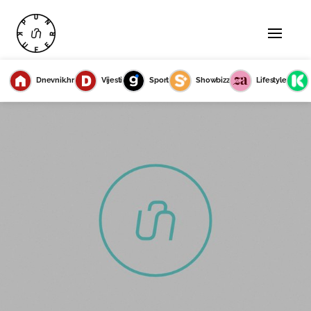
Dnevnik.hr
Vijesti
Sport
Showbizz
Lifestyle