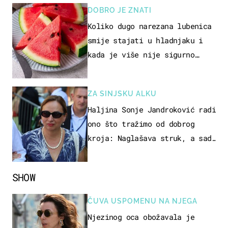
DOBRO JE ZNATI
Koliko dugo narezana lubenica
smije stajati u hladnjaku i
kada je više nije sigurno
jesti?
ZA SINJSKU ALKU
Haljina Sonje Jandroković radi
ono što tražimo od dobrog
kroja: Naglašava struk, a sada
je i na sniženju
SHOW
ČUVA USPOMENU NA NJEGA
Njezinog oca obožavala je