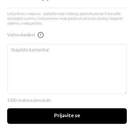
Uključite se u raspravu – podijelite svoje mišljenje, postavite pitanja ili ponudite
svoj pogled na temu. Vaš komentar može potaknuti zanimljiv dijalog i obogatiti
zajednicu našeg portala.
Važna obavijest
!
1500 znakova preostalo
Prijavite se