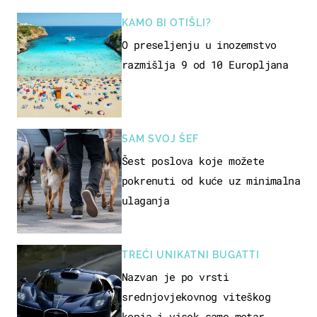
KAMO BI OTIŠLI?
O preseljenju u inozemstvo
razmišlja 9 od 10 Europljana
SAM SVOJ ŠEF
Šest poslova koje možete
pokrenuti od kuće uz minimalna
ulaganja
TREĆI UNIKATNI BUGATTI
Nazvan je po vrsti
srednjovjekovnog viteškog
konja i visok samo metar