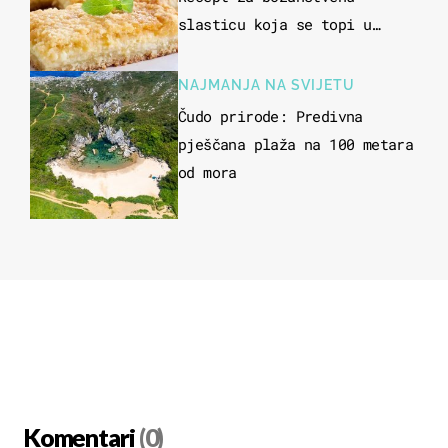
slasticu koja se topi u
ustima
NAJMANJA NA SVIJETU
Čudo prirode: Predivna
pješčana plaža na 100 metara
od mora
Komentari
(0)