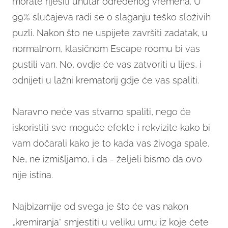
morate riješiti unutar određenog vremena. U
99% slučajeva radi se o slaganju teško složivih
puzli. Nakon što ne uspijete završiti zadatak, u
normalnom, klasičnom Escape roomu bi vas
pustili van. No, ovdje će vas zatvoriti u lijes, i
odnijeti u lažni krematorij gdje će vas spaliti.
Naravno neće vas stvarno spaliti, nego će
iskoristiti sve moguće efekte i rekvizite kako bi
vam dočarali kako je to kada vas živoga spale.
Ne, ne izmišljamo, i da - željeli bismo da ovo
nije istina.
Najbizarnije od svega je što će vas nakon
„kremiranja“ smjestiti u veliku urnu iz koje ćete