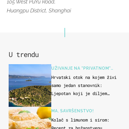
105 West PuYu Road,
Huangpu District, Shanghai
U trendu
UŽIVANJE NA "PRIVATNOM"
OTOKU
Hrvatski otok na kojem živi
samo jedan stanovnik:
Ljepotan koji je diljem
svijeta poznat po svojem
"bijelom zlatu"
MA, SAVRŠENSTVO!
Kolač s limunom i sirom:
Recept za božanstvenu