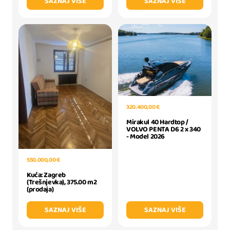
SAZNAJ VIŠE
SAZNAJ VIŠE
320.400,00 €
Mirakul 40 Hardtop /
VOLVO PENTA D6 2 x 340
- Model 2026
550.000,00 €
Kuća: Zagreb
(Trešnjevka), 375.00 m2
(prodaja)
SAZNAJ VIŠE
SAZNAJ VIŠE