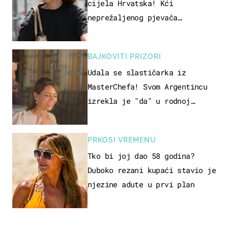
cijela Hrvatska! Kći
neprežaljenog pjevača
projurila špicom na dva kotača
BAJKOVITI PRIZORI
Udala se slastičarka iz
MasterChefa! Svom Argentincu
izrekla je "da" u rodnoj
Hercegovini
PRKOSI VREMENU
Tko bi joj dao 58 godina?
Duboko rezani kupaći stavio je
njezine adute u prvi plan