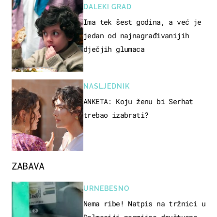
DALEKI GRAD
Ima tek šest godina, a već je
jedan od najnagrađivanijih
dječjih glumaca
NASLJEDNIK
ANKETA: Koju ženu bi Serhat
trebao izabrati?
ZABAVA
URNEBESNO
Nema ribe! Natpis na tržnici u
Dalmaciji nasmijao društvene