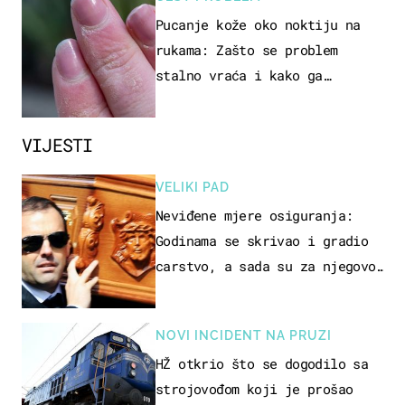
Pucanje kože oko noktiju na
rukama: Zašto se problem
stalno vraća i kako ga
zaustaviti?
VIJESTI
VELIKI PAD
Neviđene mjere osiguranja:
Godinama se skrivao i gradio
carstvo, a sada su za njegovo
izručenje naručili posebno
vozilo
NOVI INCIDENT NA PRUZI
HŽ otkrio što se dogodilo sa
strojovođom koji je prošao