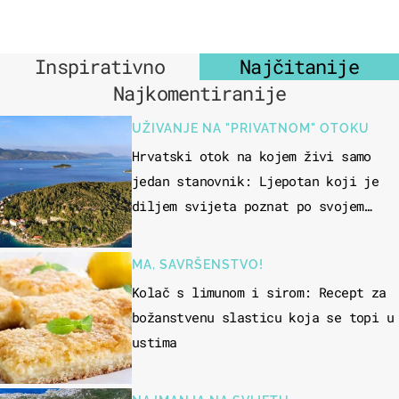
Inspirativno
Najčitanije
Najkomentiranije
UŽIVANJE NA "PRIVATNOM" OTOKU
Hrvatski otok na kojem živi samo
jedan stanovnik: Ljepotan koji je
diljem svijeta poznat po svojem
"bijelom zlatu"
MA, SAVRŠENSTVO!
Kolač s limunom i sirom: Recept za
božanstvenu slasticu koja se topi u
ustima