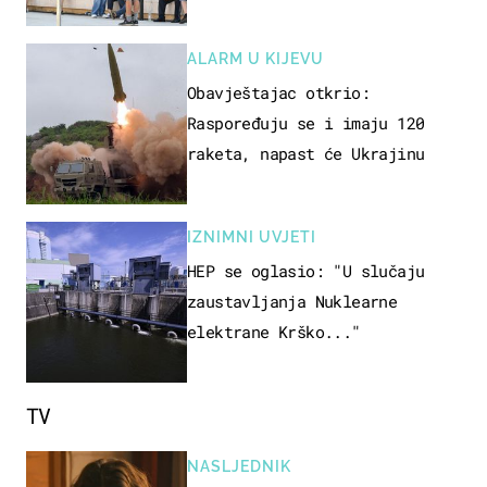
'95..."
ALARM U KIJEVU
Obavještajac otkrio:
Raspoređuju se i imaju 120
raketa, napast će Ukrajinu
IZNIMNI UVJETI
HEP se oglasio: "U slučaju
zaustavljanja Nuklearne
elektrane Krško..."
TV
NASLJEDNIK