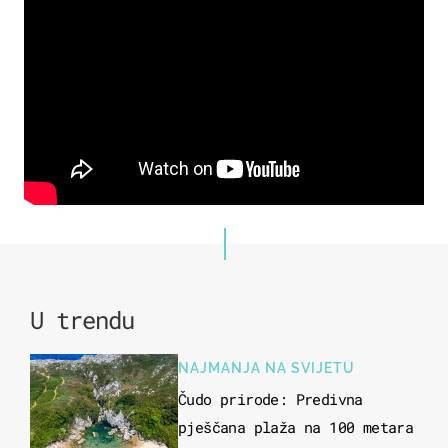
U trendu
NAJMANJA NA SVIJETU
Čudo prirode: Predivna
pješčana plaža na 100 metara