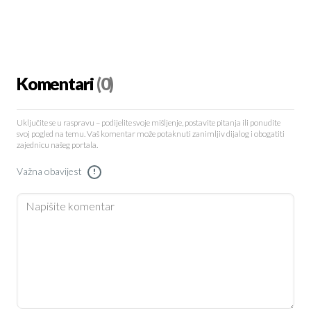
Komentari
(0)
Uključite se u raspravu – podijelite svoje mišljenje, postavite pitanja ili ponudite
svoj pogled na temu. Vaš komentar može potaknuti zanimljiv dijalog i obogatiti
zajednicu našeg portala.
Važna obavijest
!