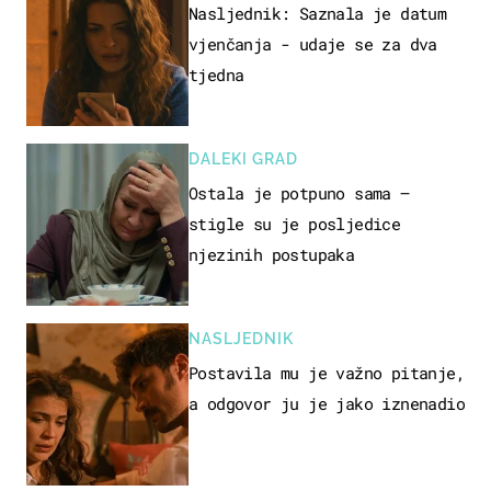
Nasljednik: Saznala je datum
vjenčanja - udaje se za dva
tjedna
DALEKI GRAD
Ostala je potpuno sama –
stigle su je posljedice
njezinih postupaka
NASLJEDNIK
Postavila mu je važno pitanje,
a odgovor ju je jako iznenadio