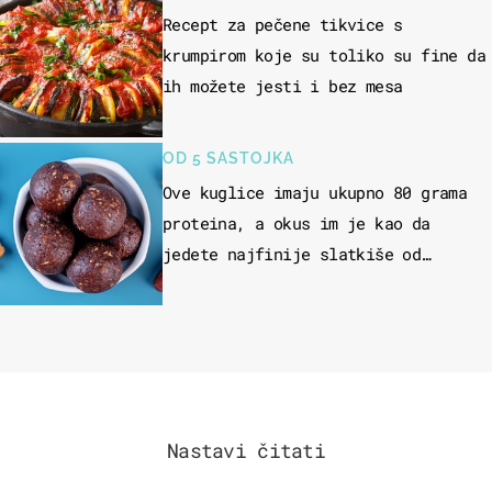
Recept za pečene tikvice s
krumpirom koje su toliko su fine da
ih možete jesti i bez mesa
OD 5 SASTOJKA
Ove kuglice imaju ukupno 80 grama
proteina, a okus im je kao da
jedete najfinije slatkiše od
čokolade
Nastavi čitati