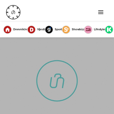
Dnevnik.hr
Vijesti
Sport
Showbizz
Lifestyle