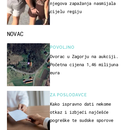
njegova zapažanja nasmijala
cijelu regiju
NOVAC
POVOLJNO
Dvorac u Zagorju na aukciji.
Početna cijena 1,46 milijuna
eura
ZA POSLODAVCE
Kako ispravno dati nekome
otkaz i izbjeći najčešće
pogreške te sudske sporove