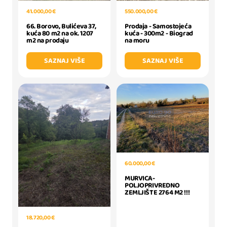
41.000,00 €
550.000,00 €
66. Borovo, Bulićeva 37,
Prodaja - Samostojeća
kuća 80 m2 na ok. 1207
kuća - 300m2 - Biograd
m2 na prodaju
na moru
SAZNAJ VIŠE
SAZNAJ VIŠE
60.000,00 €
MURVICA-
POLJOPRIVREDNO
ZEMLJIŠTE 2764 M2 !!!
18.720,00 €