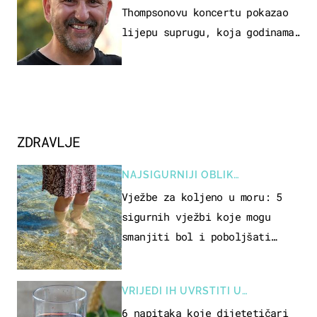
Thompsonovu koncertu pokazao
lijepu suprugu, koja godinama
izbjegava javnost
ZDRAVLJE
NAJSIGURNIJI OBLIK
REKREACIJE
Vježbe za koljeno u moru: 5
sigurnih vježbi koje mogu
smanjiti bol i poboljšati
pokretljivost
VRIJEDI IH UVRSTITI U
PREHRANU
6 napitaka koje dijetetičari