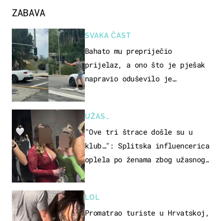
ZABAVA
SVAKA ČAST
Bahato mu prepriječio
prijelaz, a ono što je pješak
napravio oduševilo je
društvene mreže
UŽAS…
"Ove tri štrace došle su u
klub…": Splitska influencerica
oplela po ženama zbog užasnog
ponašanja
LOL
Promatrao turiste u Hrvatskoj,