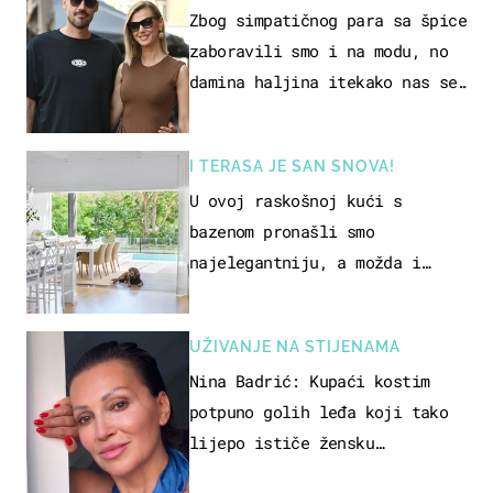
Zbog simpatičnog para sa špice
zaboravili smo i na modu, no
damina haljina itekako nas se
dojmila
I TERASA JE SAN SNOVA!
U ovoj raskošnoj kući s
bazenom pronašli smo
najelegantniju, a možda i
najljepšu bijelu kuhinju
UŽIVANJE NA STIJENAMA
Nina Badrić: Kupaći kostim
potpuno golih leđa koji tako
lijepo ističe žensku
senzualnost