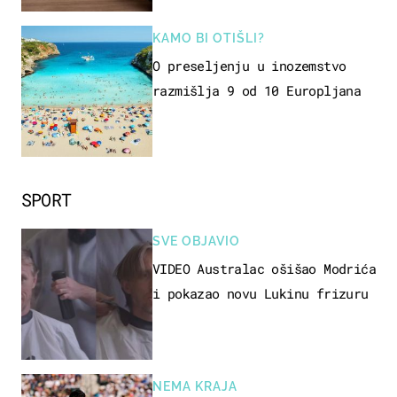
KAMO BI OTIŠLI?
O preseljenju u inozemstvo
razmišlja 9 od 10 Europljana
SPORT
SVE OBJAVIO
VIDEO Australac ošišao Modrića
i pokazao novu Lukinu frizuru
NEMA KRAJA