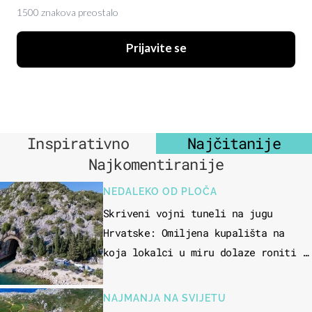
1500 znakova preostalo
Prijavite se
Inspirativno
Najčitanije
Najkomentiranije
NEDALEKO OD PLOČA
Skriveni vojni tuneli na jugu
Hrvatske: Omiljena kupališta na
koja lokalci u miru dolaze roniti i
skakati u more
NAJMANJA NA SVIJETU