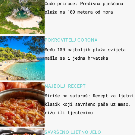
Čudo prirode: Predivna pješčana
plaža na 100 metara od mora
POKROVITELJ CORONA
Među 100 najboljih plaža svijeta
našla se i jedna hrvatska
NAJBOLJI RECEPT
Miriše na sataraš: Recept za ljetni
klasik koji savršeno paše uz meso,
rižu ili tjesteninu
SAVRŠENO LJETNO JELO