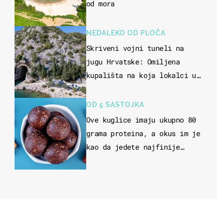
od mora
NEDALEKO OD PLOČA
Skriveni vojni tuneli na
jugu Hrvatske: Omiljena
kupališta na koja lokalci u
miru dolaze roniti i skakati
u more
OD 5 SASTOJKA
Ove kuglice imaju ukupno 80
grama proteina, a okus im je
kao da jedete najfinije
slatkiše od čokolade