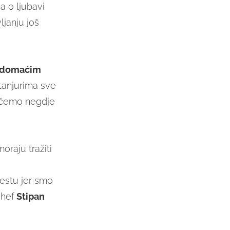
 a o ljubavi
janju još
domaćim
 tanjurima sve
vučemo negdje
oraju tražiti
jestu jer smo
chef
Stipan