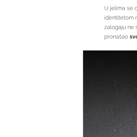
U jelima se 
identitetom n
zalogaju ne 
pronašao
sv