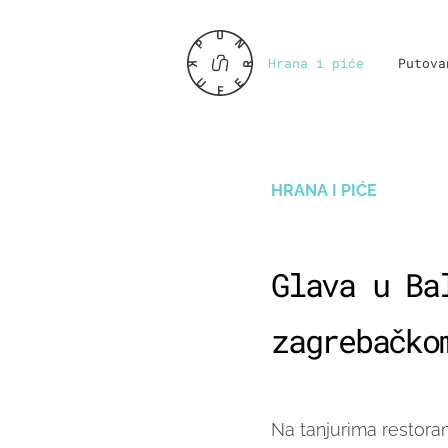
Hrana i piće
Putova
HRANA I PIĆE
Glava u Ba
zagrebačko
Na tanjurima restoran