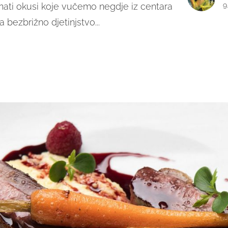
nati okusi koje vučemo negdje iz centara
9
 bezbrižno djetinjstvo...