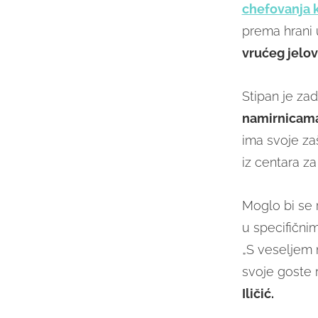
chefovanja k
prema hrani 
vrućeg jelov
Stipan je zad
namirnicam
ima svoje za
iz centara z
Moglo bi se r
u specifični
„S veseljem 
svoje goste r
Iličić.