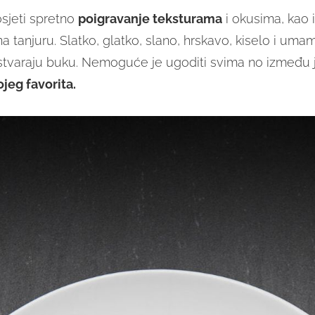
osjeti spretno
poigravanje teksturama
i okusima, kao 
a tanjuru. Slatko, glatko, slano, hrskavo, kiselo i um
stvaraju buku. Nemoguće je ugoditi svima no između j
ojeg favorita.