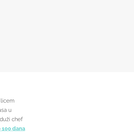
 licem
asa u
 duži chef
o 100 dana