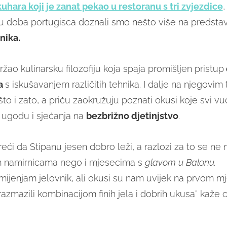
uhara koji je zanat pekao u restoranu s tri zvjezdice
,
u doba portugisca doznali smo nešto više na predstavl
nika.
ržao kulinarsku filozofiju koja spaja promišljen pristup
a
s iskušavanjem različitih tehnika. I dalje na njegovim
što i zato, a priču zaokružuju poznati okusi koje svi 
a ugodu i sjećanja na
bezbrižno djetinjstvo
.
eći da Stipanu jesen dobro leži, a razlozi za to se ne m
m namirnicama nego i mjesecima s
glavom u Balonu.
mijenjam jelovnik, ali okusi su nam uvijek na prvom m
azmazili kombinacijom finih jela i dobrih ukusa” kaže 