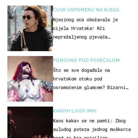
ČUVA USPOMENU NA NJEGA
Njezinog oca obožavala je
cijela Hrvatska! Kći
neprežaljenog pjevača
projurila špicom na dva kotača
PONOVNO POD POVEĆALOM
Što se sve događalo na
hrvatskom otoku pod
osramoćenim glumcem? Bizarni
prizori i danas izazivaju
nevjericu
KAKVIH LJUDI IMA!
Kaos kakav se ne pamti: Zbog
suludog poteza jednog muškarca
bend je bio prisiljen