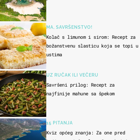
MA, SAVRŠENSTVO!
Kolač s limunom i sirom: Recept za
božanstvenu slasticu koja se topi u
ustima
UZ RUČAK ILI VEČERU
Savršeni prilog: Recept za
najfinije mahune sa špekom
15 PITANJA
Kviz općeg znanja: Za one pred