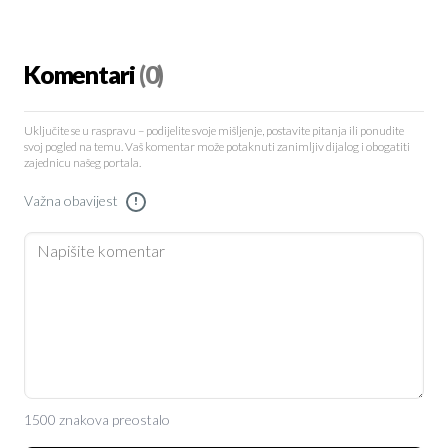
Komentari
(0)
Uključite se u raspravu – podijelite svoje mišljenje, postavite pitanja ili ponudite
svoj pogled na temu. Vaš komentar može potaknuti zanimljiv dijalog i obogatiti
zajednicu našeg portala.
Važna obavijest
!
1500 znakova preostalo