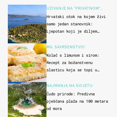
UŽIVANJE NA "PRIVATNOM"
OTOKU
Hrvatski otok na kojem živi
samo jedan stanovnik:
Ljepotan koji je diljem
svijeta poznat po svojem
"bijelom zlatu"
MA, SAVRŠENSTVO!
Kolač s limunom i sirom:
Recept za božanstvenu
slasticu koja se topi u
ustima
NAJMANJA NA SVIJETU
Čudo prirode: Predivna
pješčana plaža na 100 metara
od mora