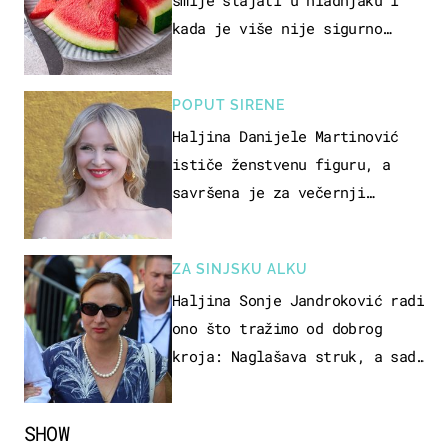
kada je više nije sigurno
jesti?
POPUT SIRENE
Haljina Danijele Martinović
ističe ženstvenu figuru, a
savršena je za večernji
izlazak na moru
ZA SINJSKU ALKU
Haljina Sonje Jandroković radi
ono što tražimo od dobrog
kroja: Naglašava struk, a sada
je i na sniženju
SHOW