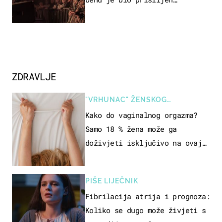
prekinuti nastup
ZDRAVLJE
"VRHUNAC" ŽENSKOG
SEKSUALNOG ISKUSTVA
Kako do vaginalnog orgazma?
Samo 18 % žena može ga
doživjeti isključivo na ovaj
način
PIŠE LIJEČNIK
Fibrilacija atrija i prognoza:
Koliko se dugo može živjeti s