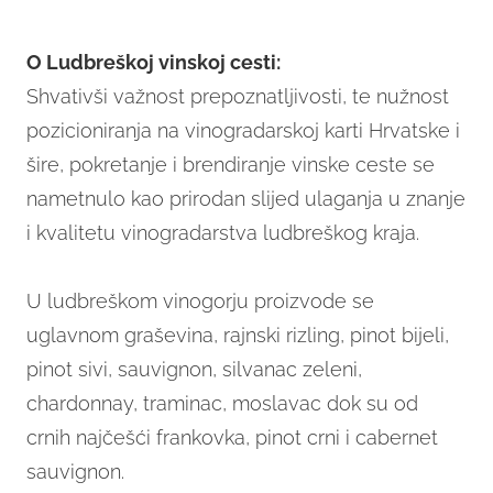
O Ludbreškoj vinskoj cesti:
Shvativši važnost prepoznatljivosti, te nužnost
pozicioniranja na vinogradarskoj karti Hrvatske i
šire, pokretanje i brendiranje vinske ceste se
nametnulo kao prirodan slijed ulaganja u znanje
i kvalitetu vinogradarstva ludbreškog kraja.
U ludbreškom vinogorju proizvode se
uglavnom graševina, rajnski rizling, pinot bijeli,
pinot sivi, sauvignon, silvanac zeleni,
chardonnay, traminac, moslavac dok su od
crnih najčešći frankovka, pinot crni i cabernet
sauvignon.