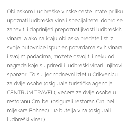
Obilaskom Ludbreške vinske ceste imate priliku
upoznati ludbreška vina i specijalitete, dobro se
zabaviti i doprinijeti prepoznatljivosti ludbreških
vinara, a ako na kraju obilaska predate list iz
svoje putovnice ispunjen potvrdama svih vinara
i svojim podacima, možete osvojiti i neku od
nagrada koje su priredili ludbreški vinari i njihovi
sponzori. To su: jednodnevni izlet u Crikvenicu
za dvije osobe (osigurala turistička agencija
CENTRUM TRAVEL), večera za dvije osobe u
restoranu Črn-bel (osigurali restoran Črn-bel i
mljekara Bohnec) i 12 butelja vina (osigurali
ludbreški vinari).