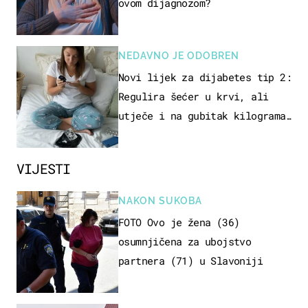
ovom dijagnozom?
NEDAVNO JE ODOBREN
Novi lijek za dijabetes tip 2:
Regulira šećer u krvi, ali
utječe i na gubitak kilograma!
Evo tko ga smije uzimati i
koje su nuspojave
VIJESTI
NAKON SUKOBA
FOTO Ovo je žena (36)
osumnjičena za ubojstvo
partnera (71) u Slavoniji