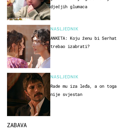
dječjih glumaca
NASLJEDNIK
ANKETA: Koju ženu bi Serhat
trebao izabrati?
NASLJEDNIK
Rade mu iza leđa, a on toga
nije svjestan
ZABAVA