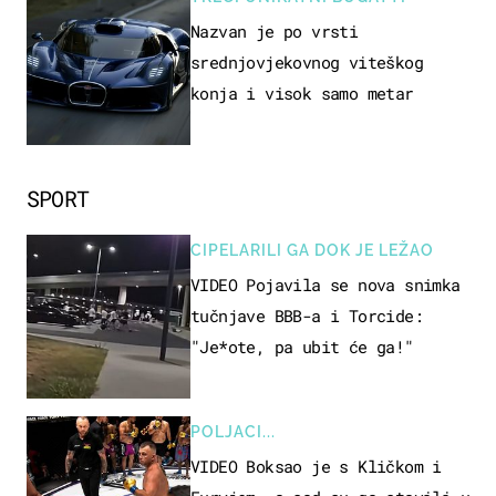
Nazvan je po vrsti
srednjovjekovnog viteškog
konja i visok samo metar
SPORT
CIPELARILI GA DOK JE LEŽAO
VIDEO Pojavila se nova snimka
tučnjave BBB-a i Torcide:
"Je*ote, pa ubit će ga!"
POLJACI...
VIDEO Boksao je s Kličkom i