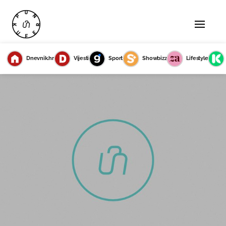
Dnevnik.hr
Vijesti
Sport
Showbizz
Lifestyle