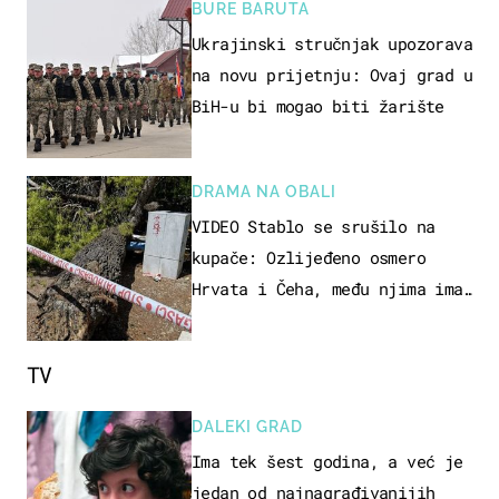
BURE BARUTA
Ukrajinski stručnjak upozorava
na novu prijetnju: Ovaj grad u
BiH-u bi mogao biti žarište
DRAMA NA OBALI
VIDEO Stablo se srušilo na
kupače: Ozlijeđeno osmero
Hrvata i Čeha, među njima ima
i djece
TV
DALEKI GRAD
Ima tek šest godina, a već je
jedan od najnagrađivanijih