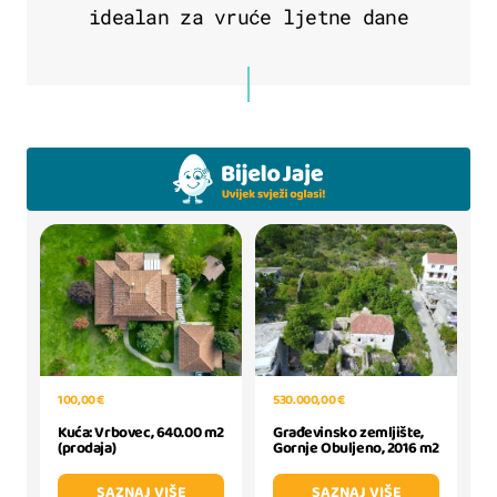
idealan za vruće ljetne dane
530.000,00 €
100,00 €
Građevinsko zemljište,
Kuća: Vrbovec, 640.00 m2
Gornje Obuljeno, 2016 m2
(prodaja)
SAZNAJ VIŠE
SAZNAJ VIŠE