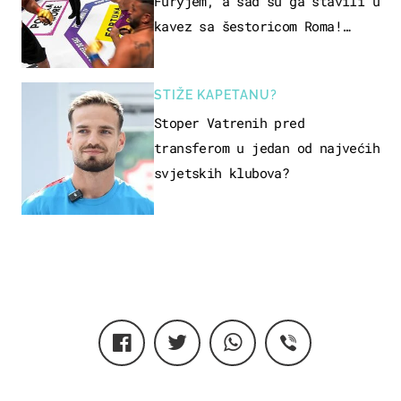
Furyjem, a sad su ga stavili u
kavez sa šestoricom Roma!
Pogledajte kako je završilo
STIŽE KAPETANU?
Stoper Vatrenih pred
transferom u jedan od najvećih
svjetskih klubova?