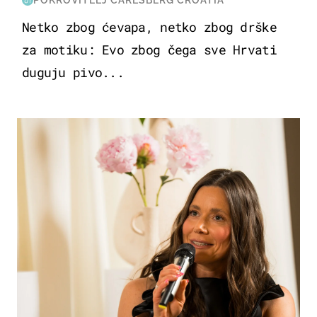
POKROVITELJ CARLSBERG CROATIA
Netko zbog ćevapa, netko zbog drške
za motiku: Evo zbog čega sve Hrvati
duguju pivo...
MODA & LJEPOTA