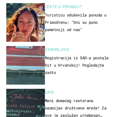
JESTE LI PROBALI?
Turisticu oduševila ponuda u
Primoštenu: "Oni su puno
pametniji od nas"
ZANIMLJIVO
Registracija iz SAD-a postala
hit u Hrvatskoj! Pogledajte
zašto
UPS!
Meni domaćeg restorana
nasmijao društvene mreže! Za
sve je zaslužan urnebesan