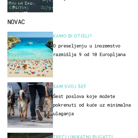
naziv jela
NOVAC
KAMO BI OTIŠLI?
O preseljenju u inozemstvo
razmišlja 9 od 10 Europljana
SAM SVOJ ŠEF
Šest poslova koje možete
pokrenuti od kuće uz minimalna
ulaganja
TREĆI UNIKATNI BUGATTI