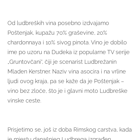
Od ludbreških vina posebno izdvajamo
Poštenjak, kupažu 70% graševine, 20%
chardonnaya i 10% sivog pinota. Vino je dobilo
ime po uzoru na Dudeka iz popularne TV serije
„Gruntovčani“, čiji je scenarist Ludbrežanin
Mladen Kerstner. Naziv vina asocira i na vrline
ljudi ovog kraja, pa se kaže da je Poštenjak –
vino bez zloće, što je i glavni moto Ludbreške
vinske ceste.
Prisjetimo se, još iz doba Rimskog carstva, kada
je mjestu današnjeg Ludbrega izgrađen