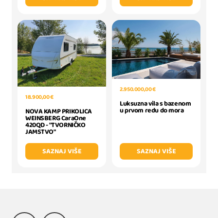
2.950.000,00 €
18.900,00 €
Luksuzna vila s bazenom
u prvom redu do mora
NOVA KAMP PRIKOLICA
WEINSBERG CaraOne
420QD - "TVORNIČKO
JAMSTVO"
SAZNAJ VIŠE
SAZNAJ VIŠE