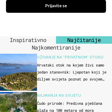
Prijavite se
Inspirativno
Najčitanije
Najkomentiranije
UŽIVANJE NA "PRIVATNOM" OTOKU
Hrvatski otok na kojem živi samo
jedan stanovnik: Ljepotan koji je
diljem svijeta poznat po svojem
"bijelom zlatu"
NAJMANJA NA SVIJETU
Čudo prirode: Predivna pješčana
plaža na 100 metara od mora