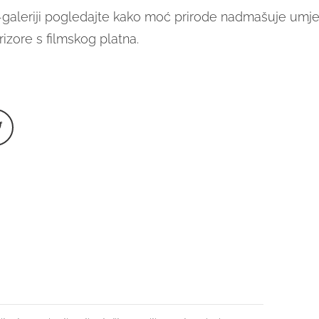
-galeriji pogledajte kako moć prirode nadmašuje umj
izore s filmskog platna.