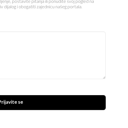
ljenje, postavite pitanja ili ponudite svoj pogled na
dijalog i obogatiti zajednicu našeg portala.
Prijavite se