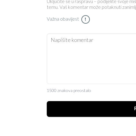
Uključite se u raspravu – podijelite svoje miš
temu. Vaš komentar može potaknuti zanimljiv 
Važna obavijest
!
1500 znakova preostalo