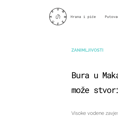
Hrana i piće
Putova
ZANIMLJIVOSTI
Bura u Mak
može stvor
Visoke vodene zavjes