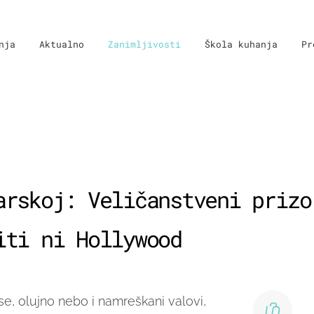
nja
Aktualno
Zanimljivosti
Škola kuhanja
Pr
arskoj: Veličanstveni prizo
iti ni Hollywood
e, olujno nebo i namreškani valovi,