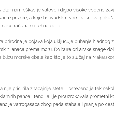
 vjetar namreškao je valove i digao visoke vodene zav
tvarne prizore, a koje holivudska tvornica snova pokuš
moću računalne tehnologije.
a prirodna je pojava koja uključuje puhanje hladnog z
skih lanaca prema moru. Do bure orkanske snage dol
e blizu morske obale kao što je to slučaj na Makarsko
 nije pričinila značajnije štete – oštećeno je tek neko
lamnih panoa i tendi, ali je prouzrokovala prometni ko
vencije vatrogasaca zbog pada stabala i granja po ces