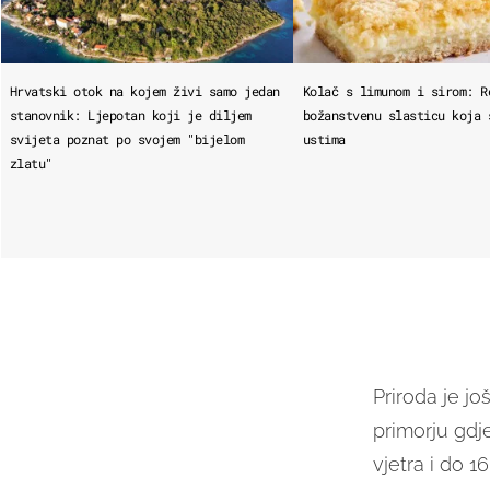
Hrvatski otok na kojem živi samo jedan
Kolač s limunom i sirom: R
stanovnik: Ljepotan koji je diljem
božanstvenu slasticu koja 
svijeta poznat po svojem "bijelom
ustima
zlatu"
Priroda je j
primorju gdj
vjetra i do 1