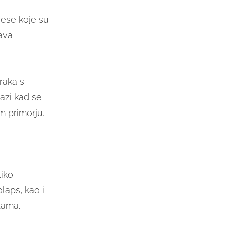
jese koje su
ava
raka s
azi kad se
m primorju.
liko
laps, kao i
tama.