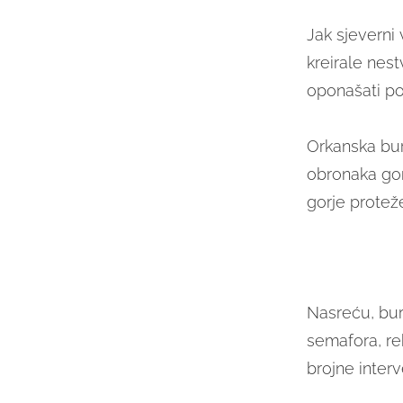
Jak sjeverni
kreirale nes
oponašati po
Orkanska bur
obronaka gor
gorje protež
Nasreću, bura
semafora, rek
brojne inter