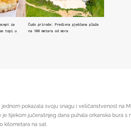
ecept za
Čudo prirode: Predivna pješčana plaža
se topi u
na 100 metara od mora
oš jednom pokazala svoju snagu i veličanstvenost na
e je tijekom jučerašnjeg dana puhala orkanska bura s 
60 kilometara na sat.