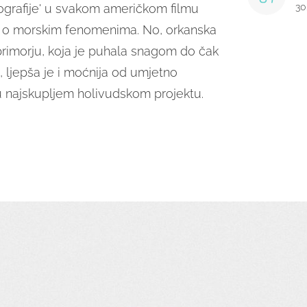
nografije' u svakom američkom filmu
30
ri o morskim fenomenima.
No, orkanska
rimorju, koja je puhala snagom do čak
, ljepša je i moćnija od umjetno
 u najskupljem holivudskom projektu.