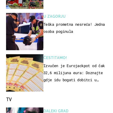
terenu
U ZAGORJU
Teška prometna nesreća! Jedna
osoba poginula
ČESTITAMO!
Izvučen je Eurojackpot od čak
32,6 milijuna eura: Doznajte
gdje idu bogati dobitci u
Hrvatskoj
TV
DALEKI GRAD