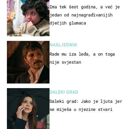
Ima tek šest godina, a već je
jedan od najnagrađivanijih
dječjih glumaca
NASLJEDNIK
Rade mu iza leđa, a on toga
nije svjestan
DALEKI GRAD
Daleki grad: Jako je ljuta jer
se miješa u njezine stvari