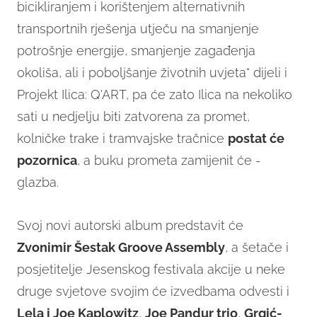
bicikliranjem i korištenjem alternativnih
transportnih rješenja utječu na smanjenje
potrošnje energije, smanjenje zagađenja
okoliša, ali i poboljšanje životnih uvjeta“ dijeli i
Projekt Ilica: Q'ART, pa će zato Ilica na nekoliko
sati u nedjelju biti zatvorena za promet,
kolničke trake i tramvajske tračnice
postat će
pozornica
, a buku prometa zamijenit će -
glazba.
Svoj novi autorski album predstavit će
Zvonimir Šestak Groove Assembly
, a šetače i
posjetitelje Jesenskog festivala akcije u neke
druge svjetove svojim će izvedbama odvesti i
Lela i Joe Kaplowitz
,
Joe Pandur trio
,
Grgić-