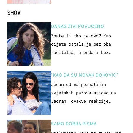
SHOW
DANAS ŽIVI POVUČENO
Znate li tko je ovo? Kao
dijete ostala je bez oba
roditelja, a onda i bez
milijuna koje je trebala
naslijediti
"KAO DA SU NOVAK ĐOKOVIĆ"
Jedan od najpoznatijih
svjetskih parova stigao na
Jadran, ovakve reakcije
vjerojatno nisu očekivali
SAMO DOBRA PISMA
Poslušajte kako to zvuči kad