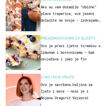
Ako su vam dosadile “obične”
plave traperice, ove jeseni
dolazite na svoje - izdvajamo
15 hit modela
PREJEDNOSTAVNO ZA SLOŽITI
Ovo je pravi ljetni tiramisu s
limunom i borovnicama – baš
osvježava i jako je fin
U NOJ NIJE VRUĆE
Ovo je savršena haljina za
ljeto i more - nosi je i
Bojana Gregorić Vejzović