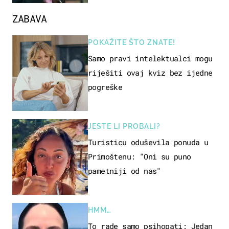
ZABAVA
POKAŽITE ŠTO ZNATE!
Samo pravi intelektualci mogu
riješiti ovaj kviz bez ijedne
pogreške
JESTE LI PROBALI?
Turisticu oduševila ponuda u
Primoštenu: "Oni su puno
pametniji od nas"
HMM…
To rade samo psihopati: Jedan