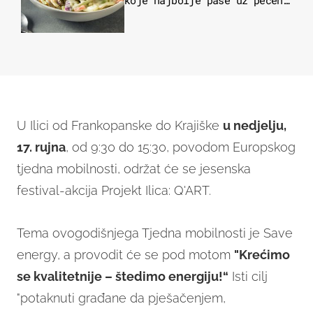
koje najbolje paše uz pečeno
meso
U Ilici od Frankopanske do Krajiške
u nedjelju,
17. rujna
, od 9:30 do 15:30, povodom Europskog
tjedna mobilnosti, održat će se jesenska
festival-akcija Projekt Ilica: Q'ART.
Tema ovogodišnjega Tjedna mobilnosti je Save
energy, a provodit će se pod motom
"Krećimo
se kvalitetnije – štedimo energiju!“
Isti cilj
"potaknuti građane da pješačenjem,