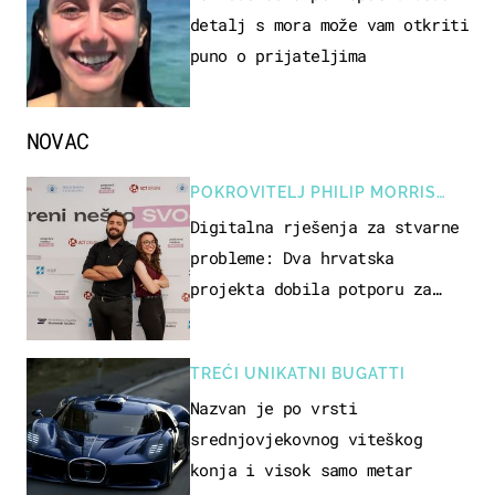
detalj s mora može vam otkriti
puno o prijateljima
NOVAC
POKROVITELJ PHILIP MORRIS
ZAGREB
Digitalna rješenja za stvarne
probleme: Dva hrvatska
projekta dobila potporu za
razvoj
TREĆI UNIKATNI BUGATTI
Nazvan je po vrsti
srednjovjekovnog viteškog
konja i visok samo metar