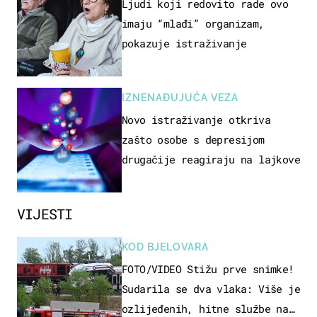
OSOBA
Ljudi koji redovito rade ovo
imaju “mlađi” organizam,
pokazuje istraživanje
IZNENAĐUJUĆA VEZA
Novo istraživanje otkriva
zašto osobe s depresijom
drugačije reagiraju na lajkove
VIJESTI
KOD BJELOVARA
FOTO/VIDEO Stižu prve snimke!
Sudarila se dva vlaka: Više je
ozlijeđenih, hitne službe na