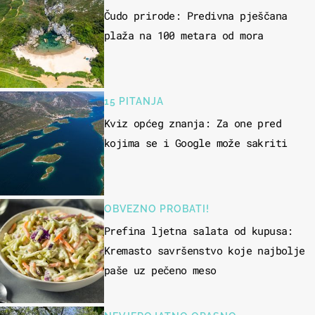
Čudo prirode: Predivna pješčana
plaža na 100 metara od mora
15 PITANJA
Kviz općeg znanja: Za one pred
kojima se i Google može sakriti
OBVEZNO PROBATI!
Prefina ljetna salata od kupusa:
Kremasto savršenstvo koje najbolje
paše uz pečeno meso