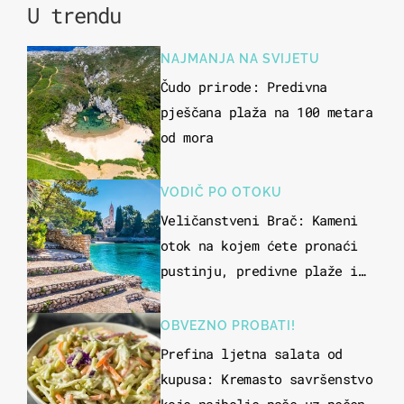
U trendu
NAJMANJA NA SVIJETU
Čudo prirode: Predivna
pješčana plaža na 100 metara
od mora
VODIČ PO OTOKU
Veličanstveni Brač: Kameni
otok na kojem ćete pronaći
pustinju, predivne plaže i
uzbudljivu hranu
OBVEZNO PROBATI!
Prefina ljetna salata od
kupusa: Kremasto savršenstvo