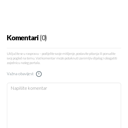
Komentari
(0)
Uključite se u raspravu – podijelite svoje mišljenje, postavite pitanja ili ponudite
svoj pogled na temu. Vaš komentar može potaknuti zanimljiv dijalog i obogatiti
zajednicu našeg portala.
Važna obavijest
!