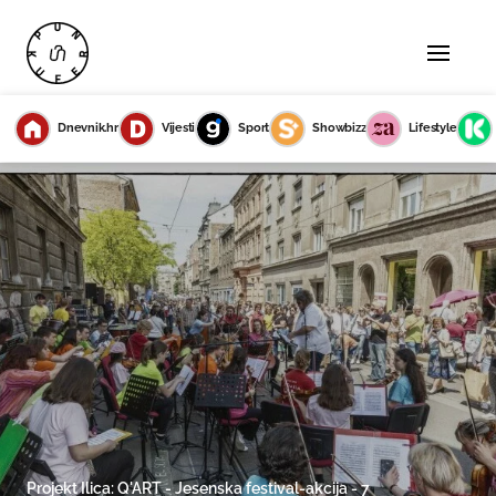
Dnevnik.hr
Vijesti
Sport
Showbizz
Lifestyle
Projekt Ilica: Q'ART - Jesenska festival-akcija - 7