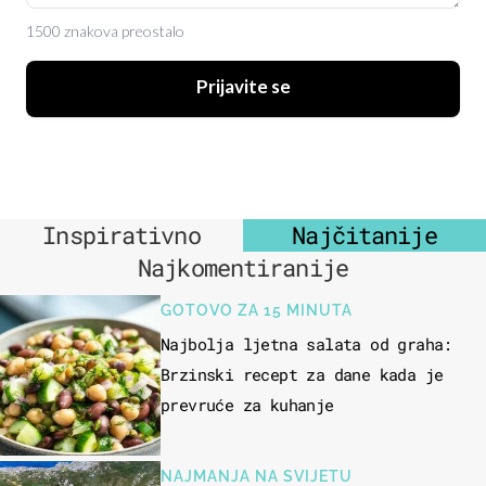
1500 znakova preostalo
Prijavite se
Inspirativno
Najčitanije
Najkomentiranije
GOTOVO ZA 15 MINUTA
Najbolja ljetna salata od graha:
Brzinski recept za dane kada je
prevruće za kuhanje
NAJMANJA NA SVIJETU