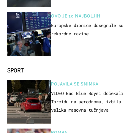
OVO JE 10 NAJBOLJIH
Europske dionice dosegnule su
rekordne razine
SPORT
POJAVILA SE SNIMKA
VIDEO Bad Blue Boysi dočekali
Torcidu na aerodromu, izbila
velika masovna tučnjava
BOMBA!