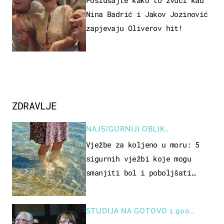
Nina Badrić i Jakov Jozinović
zapjevaju Oliverov hit!
ZDRAVLJE
NAJSIGURNIJI OBLIK
REKREACIJE
Vježbe za koljeno u moru: 5
sigurnih vježbi koje mogu
smanjiti bol i poboljšati
pokretljivost
STUDIJA NA GOTOVO 1.900