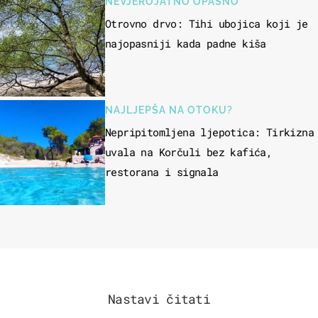
NEVJEROJATNO OPASNO
Otrovno drvo: Tihi ubojica koji je
najopasniji kada padne kiša
NAJLJEPŠA NA OTOKU?
Nepripitomljena ljepotica: Tirkizna
uvala na Korčuli bez kafića,
restorana i signala
Nastavi čitati