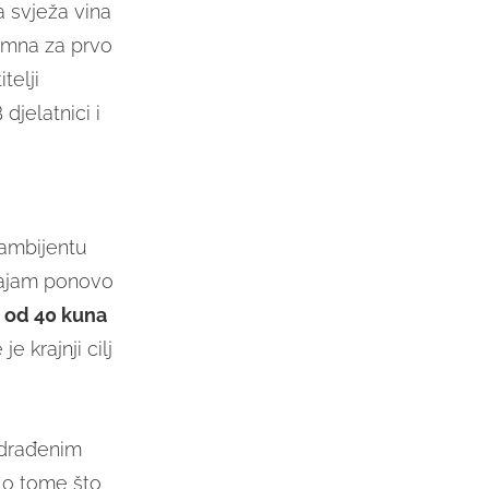
 svježa vina
emna za prvo
telji
djelatnici i
 ambijentu
sajam ponovo
u od 40 kuna
 krajnji cilj
odrađenim
 o tome što