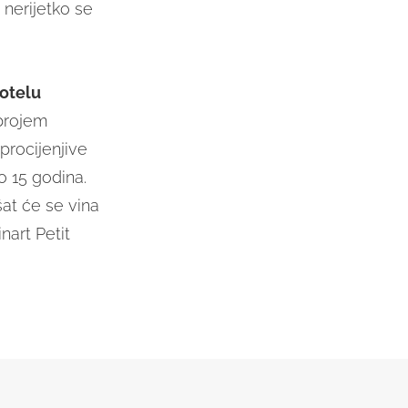
 nerijetko se
hotelu
 brojem
procijenjive
o 15 godina.
šat će se vina
nart Petit