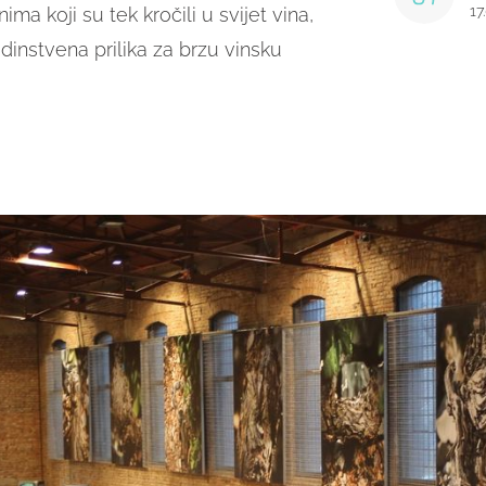
17
ima koji su tek kročili u svijet vina,
edinstvena prilika za brzu vinsku