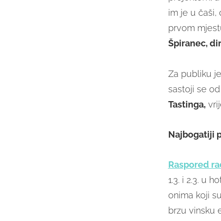
im je u čaši
prvom mjestu 
Špiranec, dir
Za publiku j
sastoji se od
Tastinga,
vri
Najbogatiji
Raspored ra
1.3. i 2.3. u
onima koji su
brzu vinsku 