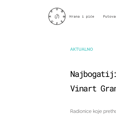
Hrana i piće
Putova
AKTUALNO
Najbogatij
Vinart Gra
Radionice koje preth