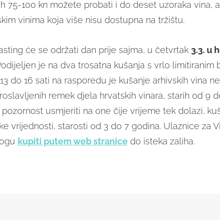
ih 75-100 kn možete probati i do deset uzoraka vina, a
vskim vinima koja više nisu dostupna na tržištu.
Tasting će se održati dan prije sajma, u četvrtak
3.3. u 
odijeljen je na dva trosatna kušanja s vrlo limitiranim
13 do 16 sati na rasporedu je kušanje arhivskih vina ne
proslavljenih remek djela hrvatskih vinara, starih od 9 d
pozornost usmjeriti na one čije vrijeme tek dolazi, ku
e vrijednosti, starosti od 3 do 7 godina. Ulaznice za Vi
mogu
kupiti putem web stranice
do isteka zaliha.