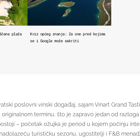
ščana plaža
Kviz općeg znanja: Za one pred kojima
se i Google može sakriti
rvatski poslovni vinski događaj, sajam Vinart Grand Tas
 originalnom terminu, što je zapravo jedan od razloga
postoji – početak ožujka je period u kojem počinju int
nadolazeću turističku sezonu, ugostitelji i F&B menad