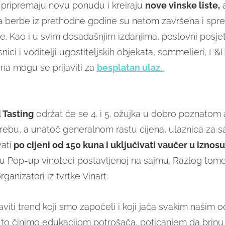
u pripremaju novu ponudu i kreiraju
nove vinske liste,
a
 berbe iz prethodne godine su netom završena i spr
e. Kao i u svim dosadašnjim izdanjima, poslovni posjeti
ici i voditelji ugostiteljskih objekata, sommelieri, F&B 
vina mogu se prijaviti za
besplatan ulaz.
 Tasting
održat će se 4. i 5. ožujka u dobro poznatom
ebu, a unatoč generalnom rastu cijena, ulaznica za 
ati
po cijeni od 150 kuna i uključivati vaučer u iznos
 Pop-up vinoteci postavljenoj na sajmu. Razlog tome je
ganizatori iz tvrtke Vinart.
aviti trend koji smo započeli i koji jača svakim našim 
 to činimo edukacijom potrošača, poticanjem da brinu