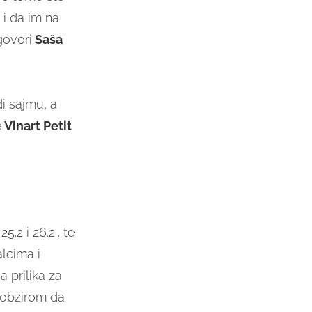
 i da im na
govori
Saša
i sajmu, a
e
Vinart Petit
5.2 i 26.2., te
alcima i
a prilika za
 obzirom da