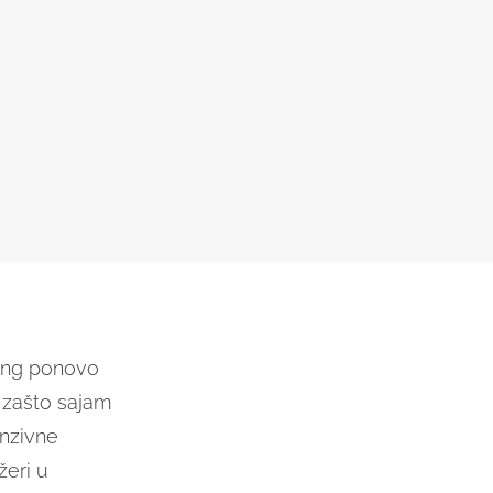
ting ponovo
 zašto sajam
enzivne
žeri u