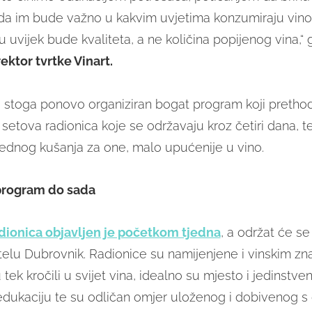
, da im bude važno u kakvim uvjetima konzumiraju vino
uvijek bude kvaliteta, a ne količina popijenog vina,“ 
ektor tvrtke Vinart.
e stoga ponovo organiziran bogat program koji prethod
 setova radionica koje se održavaju kroz četiri dana, t
jednog kušanja za one, malo upućenije u vino.
 program do sada
dionica objavljen je početkom tjedna
, a održat će se 2
 hotelu Dubrovnik. Radionice su namijenjene i vinskim zn
 tek kročili u svijet vina, idealno su mjesto i jedinstven
edukaciju te su odličan omjer uloženog i dobivenog s