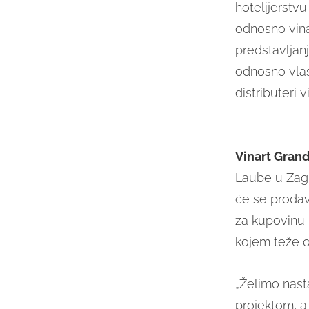
hotelijerstv
odnosno vina
predstavljanj
odnosno vlasn
distributeri 
Vinart Grand
Laube u Zagr
će se prodav
za kupovinu u
kojem teže or
„Želimo nast
projektom, a