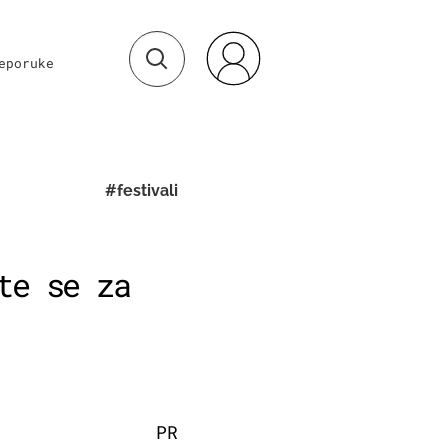
eporuke
#festivali
te se za
PR