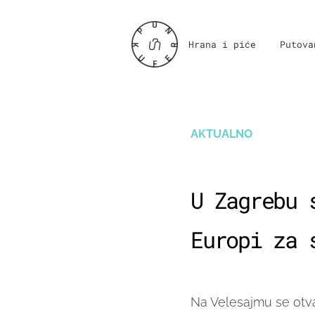
Hrana i piće
Putova
AKTUALNO
U Zagrebu 
Europi za 
Na Velesajmu se otva