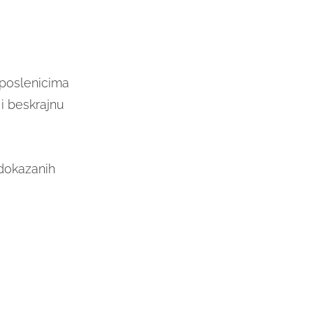
poslenicima
i beskrajnu
 dokazanih