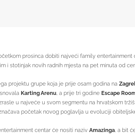
četkom prosinca dobiti najveći family entertainment 
jim i stotinjak novih radnih mjesta na pet minuta od ce
ega projektu grupe koja je prije osam godina na
Zagr
snovala
Karting Arenu
, a prije tri godine
Escape Room
 izrasle u najveće u svom segmentu na hrvatskom tržiš
značava početak novog poglavlja u evoluciji obiteljsk
entertainment centar će nositi naziv
Amazinga
, a bit ć