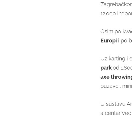
Zagrebačkom
12.000 indoor
Osim po kvad
Europi
i po b
Uz karting i
park
od 1.800
axe
throwin
puzavci, mini
U sustavu Am
a centar već