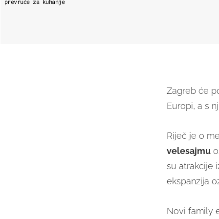
prevruće za kuhanje
Zagreb će po
Europi, a s n
Riječ je o m
velesajmu
o
su atrakcije
ekspanzija o
Novi family 