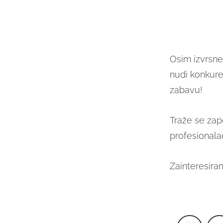
Osim izvrsn
nudi konkure
zabavu!
Traže se zapo
profesionalac
Zainteresira