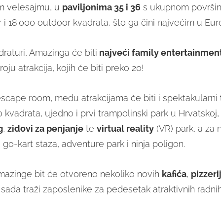
 velesajmu, u
paviljonima 35 i 36
s ukupnom površi
 i 18.000 outdoor kvadrata, što ga čini najvećim u Eur
raturi, Amazinga će biti
najveći family entertainment
roju atrakcija, kojih će biti preko 20!
 escape room, među atrakcijama će biti i spektakularni
 kvadrata, ujedno i prvi trampolinski park u Hrvatskoj,
g
,
zidovi za penjanje
te
virtual reality
(VR) park, a za
 go-kart staza, adventure park i ninja poligon.
azinge bit će otvoreno nekoliko novih
kafića
,
pizzeri
 sada traži zaposlenike za pedesetak atraktivnih radni