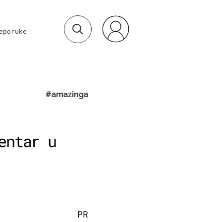
eporuke
#amazinga
entar u
PR