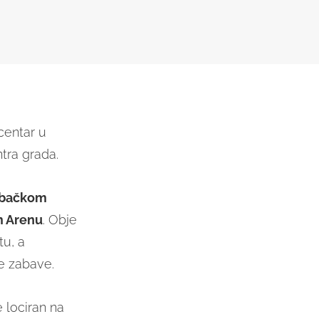
centar u
ntra grada.
ebačkom
 Arenu
. Obje
tu, a
e zabave.
e lociran na