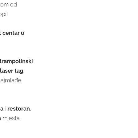
nom od
opi!
 centar u
trampolinski
laser tag
,
 najmlađe
ja
i
restoran
,
h mjesta.