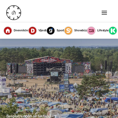
Dnevnik.hr
Vijesti
Sport
Showbizz
Lifestyle
Besplatni open air festivali - 3