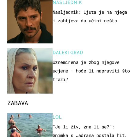
NASLJEDNIK
Nasljednik: Ljuta je na njega
i zahtjeva da učini nešto
DALEKI GRAD
Uznemirena je zbog njegove
ucjene - hoće li napraviti što
traži?
ZABAVA
LOL
"Je li živ, zna li se?":
Snimka s Jadrana postala hit,