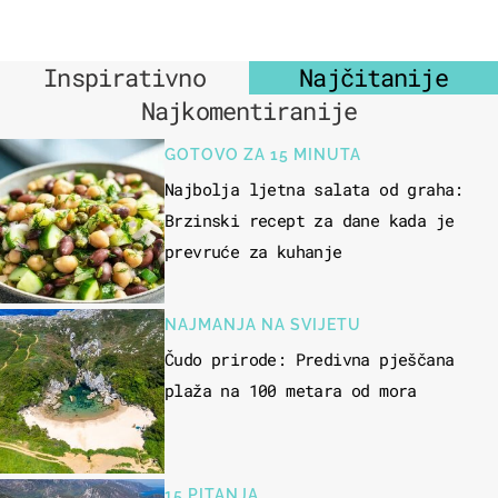
Inspirativno
Najčitanije
Najkomentiranije
GOTOVO ZA 15 MINUTA
Najbolja ljetna salata od graha:
Brzinski recept za dane kada je
prevruće za kuhanje
NAJMANJA NA SVIJETU
Čudo prirode: Predivna pješčana
plaža na 100 metara od mora
15 PITANJA