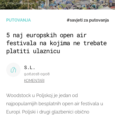
(Foto:Getty Images)
PUTOVANJA
#savjeti za putovanja
5 naj europskih open air
festivala na kojima ne trebate
platiti ulaznicu
S.L.
9.06.2018 09:08
KOMENTARI
Woodstock u Poljskoj je jedan od
najpopularnijih besplatnih open air festivala u
Europi. Poljski i drugi glazbenici obično