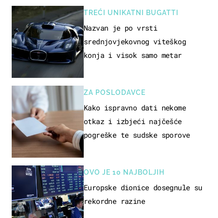
TREĆI UNIKATNI BUGATTI
Nazvan je po vrsti
srednjovjekovnog viteškog
konja i visok samo metar
ZA POSLODAVCE
Kako ispravno dati nekome
otkaz i izbjeći najčešće
pogreške te sudske sporove
OVO JE 10 NAJBOLJIH
Europske dionice dosegnule su
rekordne razine