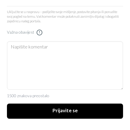
Uključite se u raspravu – podijelite svoje mišljenje, postavite pitanja ili ponudite
svoj pogled na temu. Vaš komentar može potaknuti zanimljiv dijalog i obogatiti
zajednicu našeg portala.
Važna obavijest
!
1500 znakova preostalo
Prijavite se