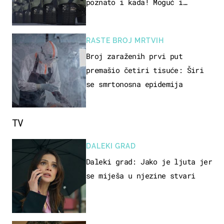
poznato i kada! Moguć i
kopneni upad u članicu NATO-a
RASTE BROJ MRTVIH
Broj zaraženih prvi put
premašio četiri tisuće: Širi
se smrtonosna epidemija
TV
DALEKI GRAD
Daleki grad: Jako je ljuta jer
se miješa u njezine stvari