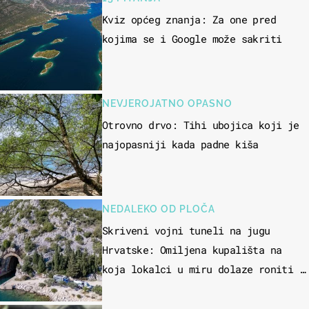
Kviz općeg znanja: Za one pred
kojima se i Google može sakriti
NEVJEROJATNO OPASNO
Otrovno drvo: Tihi ubojica koji je
najopasniji kada padne kiša
NEDALEKO OD PLOČA
Skriveni vojni tuneli na jugu
Hrvatske: Omiljena kupališta na
koja lokalci u miru dolaze roniti i
skakati u more