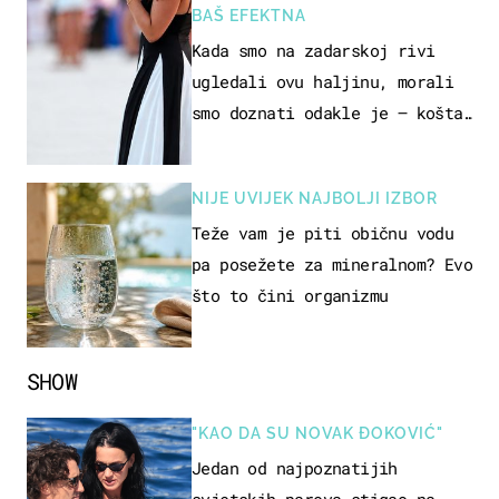
BAŠ EFEKTNA
Kada smo na zadarskoj rivi
ugledali ovu haljinu, morali
smo doznati odakle je – košta
samo 18 eura
NIJE UVIJEK NAJBOLJI IZBOR
Teže vam je piti običnu vodu
pa posežete za mineralnom? Evo
što to čini organizmu
SHOW
"KAO DA SU NOVAK ĐOKOVIĆ"
Jedan od najpoznatijih