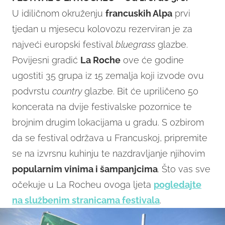
U idiličnom okruženju
francuskih Alpa
prvi
tjedan u mjesecu kolovozu rezerviran je za
najveći europski festival
bluegrass
glazbe.
Povijesni gradić
La Roche
ove će godine
ugostiti 35 grupa iz 15 zemalja koji izvode ovu
podvrstu
country
glazbe. Bit će upriličeno 50
koncerata na dvije festivalske pozornice te
brojnim drugim lokacijama u gradu. S ozbirom
da se festival održava u Francuskoj, pripremite
se na izvrsnu kuhinju te nazdravljanje njihovim
popularnim vinima i šampanjcima
. Što vas sve
očekuje u La Rocheu ovoga ljeta
pogledajte
na službenim stranicama festivala
.