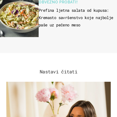
OBVEZNO PROBATI!
Prefina ljetna salata od kupusa:
Kremasto savršenstvo koje najbolje
paše uz pečeno meso
Nastavi čitati
MODA & LJEPOTA