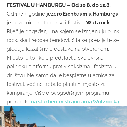
FESTIVAL U HAMBURGU – Od 10.8. do 12.8.
Od 1979. godine
jezero Eichbaum u Hamburgu
je pozornica za trodnevni festival
Wutzrock
.
Riječ je događanju na kojem se izmjenjuju punk,
rock, ska i reggae bendovi, čita se poezija te se
gledaju kazališne predstave na otvorenom.
Mjesto je to i koje predstavlja svojevrsnu
političku platformu protiv seksizma i fašizma u
društvu. Ne samo da je besplatna ulaznica za
festival, već ne trebate platiti ni mjesto za
kampiranje. Više o ovogodišnjem programu
pronađite
na službenim stranicama Wutzrocka
.