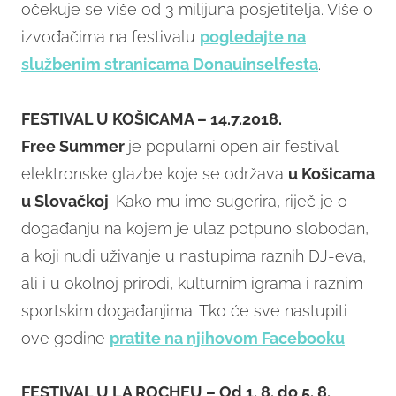
očekuje se više od 3 milijuna posjetitelja. Više o
izvođačima na festivalu
pogledajte na
službenim stranicama Donauinselfesta
.
FESTIVAL U KOŠICAMA – 14.7.2018.
Free Summer
je popularni open air festival
elektronske glazbe koje se održava
u Košicama
u Slovačkoj
. Kako mu ime sugerira, riječ je o
događanju na kojem je ulaz potpuno slobodan,
a koji nudi uživanje u nastupima raznih DJ-eva,
ali i u okolnoj prirodi, kulturnim igrama i raznim
sportskim događanjima. Tko će sve nastupiti
ove godine
pratite na njihovom Facebooku
.
FESTIVAL U LA ROCHEU – Od 1. 8. do 5. 8.