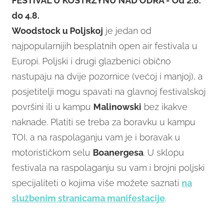
FESTIVAL U KOSTRZYNU NAD ODRA - Od 2.8.
do 4.8.
Woodstock u Poljskoj
je jedan od
najpopularnijih besplatnih open air festivala u
Europi. Poljski i drugi glazbenici obično
nastupaju na dvije pozornice (većoj i manjoj), a
posjetitelji mogu spavati na glavnoj festivalskoj
površini ili u kampu
Malinowski
bez ikakve
naknade. Platiti se treba za boravku u kampu
TOI, a na raspolaganju vam je i boravak u
motorističkom selu
Boanergesa
. U sklopu
festivala na raspolaganju su vam i brojni poljski
specijaliteti o kojima više možete saznati
na
službenim stranicama manifestacije
.