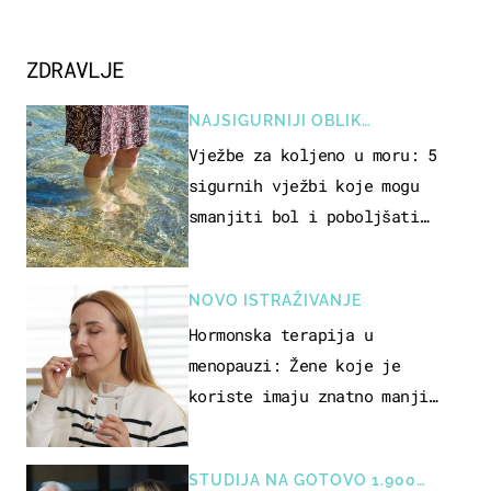
ZDRAVLJE
NAJSIGURNIJI OBLIK
REKREACIJE
Vježbe za koljeno u moru: 5
sigurnih vježbi koje mogu
smanjiti bol i poboljšati
pokretljivost
NOVO ISTRAŽIVANJE
Hormonska terapija u
menopauzi: Žene koje je
koriste imaju znatno manji
rizik od ovoga
STUDIJA NA GOTOVO 1.900