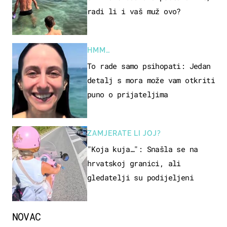
radi li i vaš muž ovo?
HMM…
To rade samo psihopati: Jedan
detalj s mora može vam otkriti
puno o prijateljima
ZAMJERATE LI JOJ?
"Koja kuja…": Snašla se na
hrvatskoj granici, ali
gledatelji su podijeljeni
NOVAC