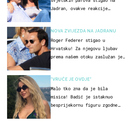
svjetskih parova stigao na
Jadran, ovakve reakcije
vjerojatno nisu očekivali
NOVA ZVIJEZDA NA JADRANU
Roger Federer stigao u
Hrvatsku! Za njegovu ljubav
prema našem otoku zaslužan je
jedan poznati Hrvat
"VRUĆE JE OVDJE"
Malo tko zna da je bila
misica! Badić je istaknuo
besprijekornu figuru zgodne
voditeljice