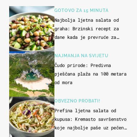
GOTOVO ZA 15 MINUTA
Najbolja ljetna salata od
graha: Brzinski recept za
dane kada je prevruće za
kuhanje
NAJMANJA NA SVIJETU
Čudo prirode: Predivna
pješčana plaža na 100 metara
od mora
OBVEZNO PROBATI!
Prefina ljetna salata od
kupusa: Kremasto savršenstvo
koje najbolje paše uz pečeno
meso