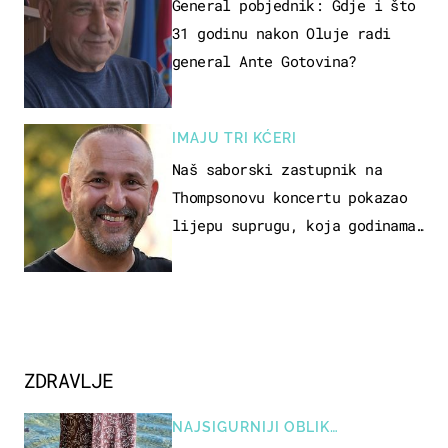
General pobjednik: Gdje i što
31 godinu nakon Oluje radi
general Ante Gotovina?
IMAJU TRI KĆERI
Naš saborski zastupnik na
Thompsonovu koncertu pokazao
lijepu suprugu, koja godinama
izbjegava javnost
ZDRAVLJE
NAJSIGURNIJI OBLIK