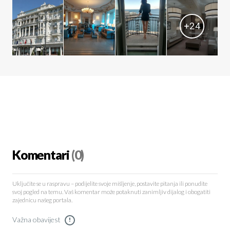
+
24
Komentari
(0)
Uključite se u raspravu – podijelite svoje mišljenje, postavite pitanja ili ponudite
svoj pogled na temu. Vaš komentar može potaknuti zanimljiv dijalog i obogatiti
zajednicu našeg portala.
Važna obavijest
!