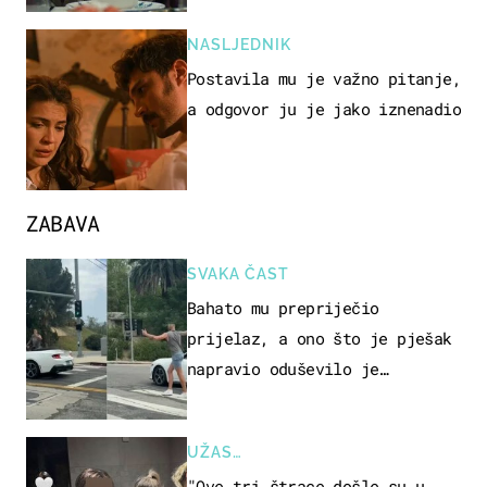
NASLJEDNIK
Postavila mu je važno pitanje,
a odgovor ju je jako iznenadio
ZABAVA
SVAKA ČAST
Bahato mu prepriječio
prijelaz, a ono što je pješak
napravio oduševilo je
društvene mreže
UŽAS…
"Ove tri štrace došle su u