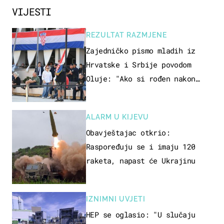
VIJESTI
REZULTAT RAZMJENE
Zajedničko pismo mladih iz
Hrvatske i Srbije povodom
Oluje: "Ako si rođen nakon
'95..."
ALARM U KIJEVU
Obavještajac otkrio:
Raspoređuju se i imaju 120
raketa, napast će Ukrajinu
IZNIMNI UVJETI
HEP se oglasio: "U slučaju