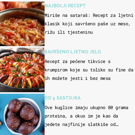
NAJBOLJI RECEPT
Miriše na sataraš: Recept za ljetni
klasik koji savršeno paše uz meso,
rižu ili tjesteninu
SAVRŠENO LJETNO JELO
Recept za pečene tikvice s
krumpirom koje su toliko su fine da
ih možete jesti i bez mesa
OD 5 SASTOJKA
Ove kuglice imaju ukupno 80 grama
proteina, a okus im je kao da
jedete najfinije slatkiše od
čokolade