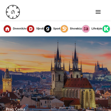
Dnevnik.hr
Vijesti
Sport
Showbizz
Lifestyle
Prag, Češka