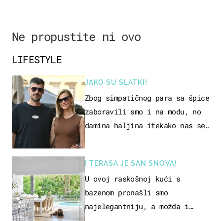
Ne propustite ni ovo
LIFESTYLE
JAKO SU SLATKI!
Zbog simpatičnog para sa špice
zaboravili smo i na modu, no
damina haljina itekako nas se
dojmila
I TERASA JE SAN SNOVA!
U ovoj raskošnoj kući s
bazenom pronašli smo
najelegantniju, a možda i
najljepšu bijelu kuhinju