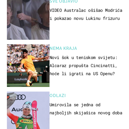
SVE OBJAVIO
VIDEO Australac ošišao Modrića
i pokazao novu Lukinu frizuru
NEMA KRAJA
Novi šok u teniskom svijetu:
Alcaraz propušta Cincinatti,
hoće li igrati na US Openu?
ODLAZI
Umirovila se jedna od
najboljih skijašica novog doba