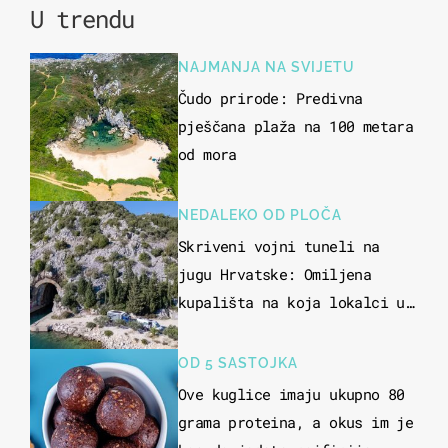
U trendu
NAJMANJA NA SVIJETU
Čudo prirode: Predivna
pješčana plaža na 100 metara
od mora
NEDALEKO OD PLOČA
Skriveni vojni tuneli na
jugu Hrvatske: Omiljena
kupališta na koja lokalci u
miru dolaze roniti i skakati
u more
OD 5 SASTOJKA
Ove kuglice imaju ukupno 80
grama proteina, a okus im je