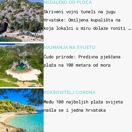
NEDALEKO OD PLOČA
Skriveni vojni tuneli na jugu
Hrvatske: Omiljena kupališta na
koja lokalci u miru dolaze roniti i
skakati u more
NAJMANJA NA SVIJETU
Čudo prirode: Predivna pješčana
plaža na 100 metara od mora
POKROVITELJ CORONA
Među 100 najboljih plaža svijeta
našla se i jedna hrvatska