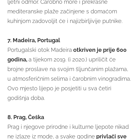
ljetni odmor. Čarobno more i prekrasne
mediteranske plaže začinjene s domaćom
kuhinjom zadovoljit će i najizbirljivije putnike.
7. Madeira, Portugal
Portugalski otok Madeira
otkriven je prije 600
godina,
a tijekom 2019. (i 2020.) upriličit će
brojne proslave na svojim šljunčanim plažama,
u atmosferičnim selima i čarobnim vinogradima.
Ovo mjesto lijepo je posjetiti u sva četiri
godišnja doba.
8. Prag, Češka
Prag i njegove prirodne i kulturne ljepote nikad
ne izlaze iz mode, a svake godine
privlači sve