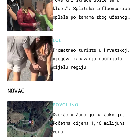
klub…": Splitska influencerica
oplela po ženama zbog užasnog
ponašanja
LOL
Promatrao turiste u Hrvatskoj,
njegova zapažanja nasmijala
cijelu regiju
NOVAC
POVOLJNO
Dvorac u Zagorju na aukciji.
Početna cijena 1,46 milijuna
eura