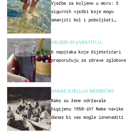
REKREACIJE
Vježbe za koljeno u moru: 5
sigurnih vježbi koje mogu
smanjiti bol i poboljšati
pokretljivost
VRIJEDI IH UVRSTITI U
PREHRANU
6 napitaka koje dijetetičari
preporučuju za zdrave zglobove
DANAS DJELUJU NEOBIČNO
Kako su žene održavale
higijenu 1950-ih? Neke navike
danas bi vas mogle iznenaditi