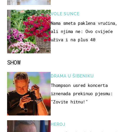
VOLE SUNCE
Nama smeta paklena vrućina,
ali njima ne: Ovo cvijeće
uživa i na plus 40
SHOW
DRAMA U ŠIBENIKU
Thompson usred koncerta
iznenada prekinuo pjesmu:
"Zovite hitnu!"
HEROJ