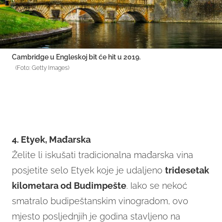
Cambridge u Engleskoj bit će hit u 2019.
(Foto: Getty Images)
4. Etyek, Mađarska
Želite li iskušati tradicionalna mađarska vina
posjetite selo Etyek koje je udaljeno
tridesetak
kilometara od Budimpešte
. Iako se nekoć
smatralo budipeštanskim vinogradom, ovo
mjesto posljednjih je godina stavljeno na