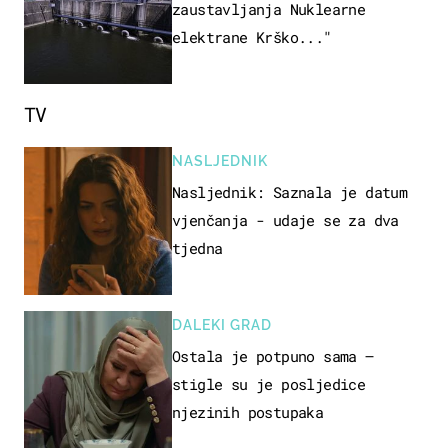
zaustavljanja Nuklearne
elektrane Krško..."
TV
NASLJEDNIK
Nasljednik: Saznala je datum
vjenčanja - udaje se za dva
tjedna
DALEKI GRAD
Ostala je potpuno sama –
stigle su je posljedice
njezinih postupaka