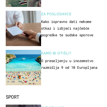
ZA POSLODAVCE
Kako ispravno dati nekome
otkaz i izbjeći najčešće
pogreške te sudske sporove
KAMO BI OTIŠLI?
O preseljenju u inozemstvo
razmišlja 9 od 10 Europljana
SPORT