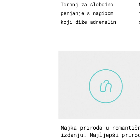
Toranj za slobodno
penjanje s nagibom
koji diže adrenalin
Majka priroda u romantič
izdanju: Najljepši priro