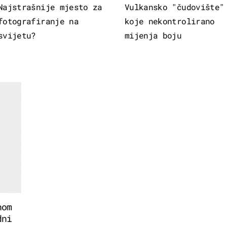
Najstrašnije mjesto za
Vulkansko "čudovište"
fotografiranje na
koje nekontrolirano
svijetu?
mijenja boju
nom
dni