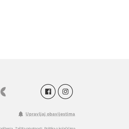
Upravljaj obavijestima
orištenja
Zaštita privatnosti
Politika o kolačićima