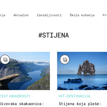
nja
Aktualno
Zanimljivosti
Škola kuhanja
Pr
#STIJENA
TEST HRABROSTI
HIT-DESTINACIJA
Divovska skakaonica:
Stijena koja pleše: