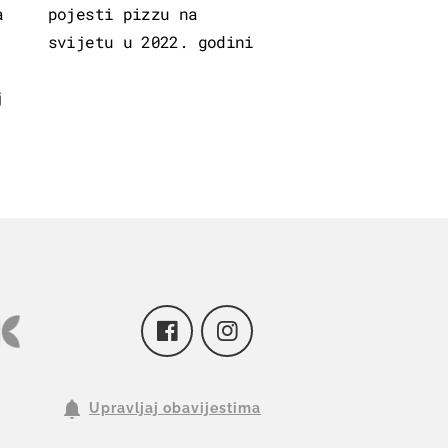
a
pojesti pizzu na
svijetu u 2022. godini
j
Upravljaj obavijestima