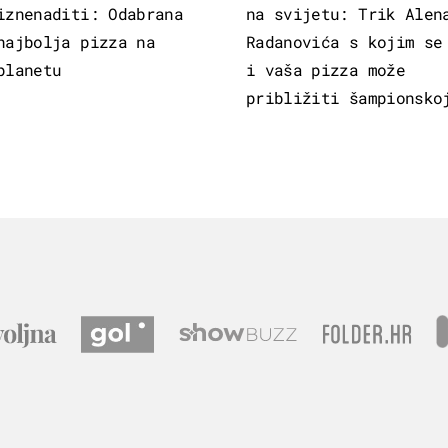
iznenaditi: Odabrana
na svijetu: Trik Alen
najbolja pizza na
Radanovića s kojim se
planetu
i vaša pizza može
približiti šampionsko