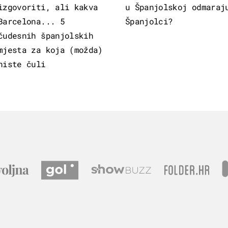
izgovoriti, ali kakva
u Španjolskoj odmaraj
Barcelona... 5
Španjolci?
čudesnih španjolskih
mjesta za koja (možda)
niste čuli