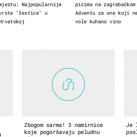
mjestu: Najpopularnije
pićima na zagrebačkom
vrste "žestice" u
Adventu za one koji n
Hrvatskoj
vole kuhano vino
Zbogom sarma! 3 namirnice
Je 
koje pogoršavaju peludnu
pos
u