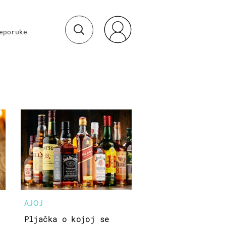
eporuke
AJOJ
Pljačka o kojoj se