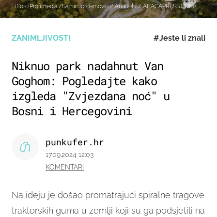
(Foto:Profimedia /Samir Jordamovic / Anadolu / ABACAPRESS.COM)
ZANIMLJIVOSTI
#Jeste li znali
Niknuo park nadahnut Van
Goghom: Pogledajte kako
izgleda "Zvjezdana noć" u
Bosni i Hercegovini
punkufer.hr
17.09.2024 12:03
KOMENTARI
Na ideju je došao promatrajući spiralne tragove
traktorskih guma u zemlji koji su ga podsjetili na