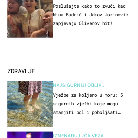
Poslušajte kako to zvuči kad
Nina Badrić i Jakov Jozinović
zapjevaju Oliverov hit!
ZDRAVLJE
NAJSIGURNIJI OBLIK
REKREACIJE
Vježbe za koljeno u moru: 5
sigurnih vježbi koje mogu
smanjiti bol i poboljšati
pokretljivost
IZNENAĐUJUĆA VEZA