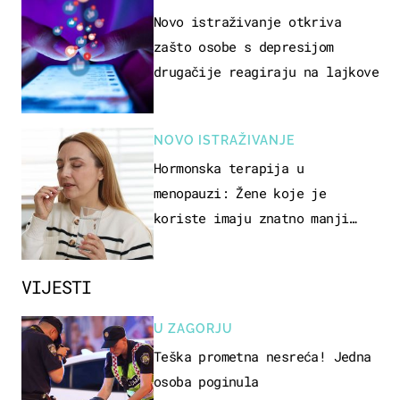
Novo istraživanje otkriva
zašto osobe s depresijom
drugačije reagiraju na lajkove
NOVO ISTRAŽIVANJE
Hormonska terapija u
menopauzi: Žene koje je
koriste imaju znatno manji
rizik od ovoga
VIJESTI
U ZAGORJU
Teška prometna nesreća! Jedna
osoba poginula