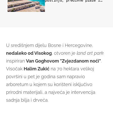
pustinju, predivne plaže i
uzbudljivu hranu
U središnjem dijelu Bosne i Hercegovine,
nedaleko od Visokog
, otvoren je
land art park
inspiriran
Van Goghovom "Zvjezdanom noći"
.
Visočak
Halim Zukić
na 70 hektara velikoj
površini u pet je godina sam napravio
arboretum u kojem su korišteni isključivo
prirodni materijali, a najveća je intervencija
sadnja bilja i drveća.