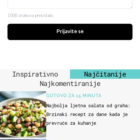
1500 znakova preostalo
Prijavite se
Inspirativno
Najčitanije
Najkomentiranije
GOTOVO ZA 15 MINUTA
Najbolja ljetna salata od graha:
Brzinski recept za dane kada je
prevruće za kuhanje