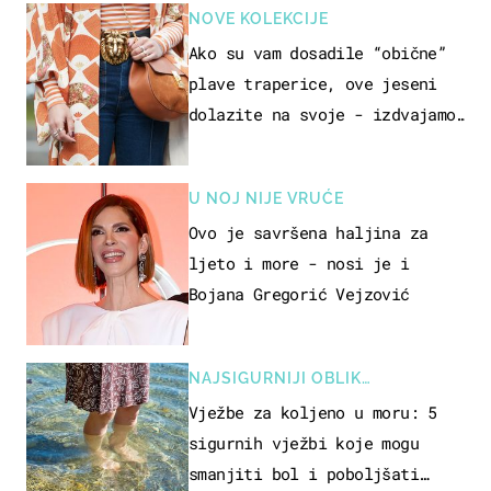
NOVE KOLEKCIJE
Ako su vam dosadile “obične”
plave traperice, ove jeseni
dolazite na svoje - izdvajamo
15 hit modela
U NOJ NIJE VRUĆE
Ovo je savršena haljina za
ljeto i more - nosi je i
Bojana Gregorić Vejzović
NAJSIGURNIJI OBLIK
REKREACIJE
Vježbe za koljeno u moru: 5
sigurnih vježbi koje mogu
smanjiti bol i poboljšati