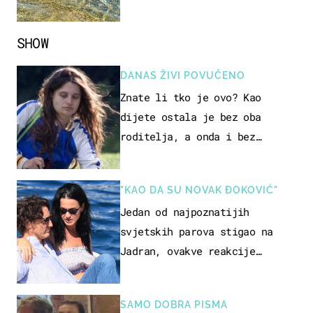
pokretljivost
SHOW
DANAS ŽIVI POVUČENO
Znate li tko je ovo? Kao
dijete ostala je bez oba
roditelja, a onda i bez
milijuna koje je trebala
naslijediti
"KAO DA SU NOVAK ĐOKOVIĆ"
Jedan od najpoznatijih
svjetskih parova stigao na
Jadran, ovakve reakcije
vjerojatno nisu očekivali
SAMO DOBRA PISMA