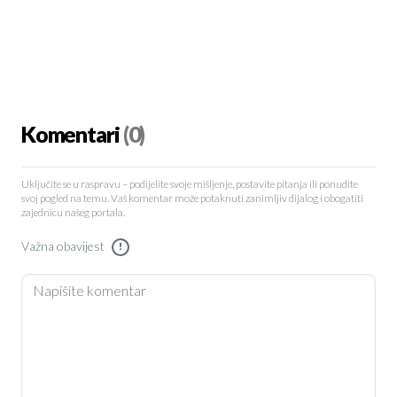
Komentari
(0)
Uključite se u raspravu – podijelite svoje mišljenje, postavite pitanja ili ponudite
svoj pogled na temu. Vaš komentar može potaknuti zanimljiv dijalog i obogatiti
zajednicu našeg portala.
Važna obavijest
!