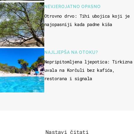
NEVJEROJATNO OPASNO
Otrovno drvo: Tihi ubojica koji je
najopasniji kada padne kiša
NAJLJEPŠA NA OTOKU?
Nepripitomljena ljepotica: Tirkizna
uvala na Korčuli bez kafića,
restorana i signala
Nastavi čitati