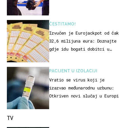
ČESTITAMO!
Izvučen je Eurojackpot od čak
32,6 milijuna eura: Doznajte
gdje idu bogati dobitci u
Hrvatskoj
PACIJENT U IZOLACIJI
Vratio se virus koji je
izazvao međunarodnu uzbunu:
Otkriven novi slučaj u Europi
TV