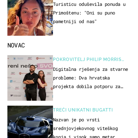
Turisticu oduševila ponuda u
Primoštenu: "Oni su puno
pametniji od nas"
NOVAC
POKROVITELJ PHILIP MORRIS
ZAGREB
Digitalna rješenja za stvarne
probleme: Dva hrvatska
projekta dobila potporu za
razvoj
TREĆI UNIKATNI BUGATTI
Nazvan je po vrsti
srednjovjekovnog viteškog
konja i visok samo metar