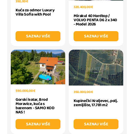
350,00 €
320.400,00 €
Kuća za odmor Luxury
Villa Sofia with Pool
Mirakul 40 Hardtop /
VOLVO PENTA D6 2 x 340
- Model 2026
SAZNAJ VIŠE
SAZNAJ VIŠE
590.000,00 €
350.000,00 €
Gorski kotar, Brod
Kupinečki Kraljevec, polj.
Moravice, kuća s
zemljište, 17.781 m2
bazenom - SAMO KOD
NAS !
SAZNAJ VIŠE
SAZNAJ VIŠE