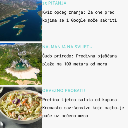
15 PITANJA
Kviz općeg znanja: Za one pred
kojima se i Google može sakriti
NAJMANJA NA SVIJETU
Čudo prirode: Predivna pješčana
plaža na 100 metara od mora
OBVEZNO PROBATI!
Prefina ljetna salata od kupusa:
Kremasto savršenstvo koje najbolje
paše uz pečeno meso