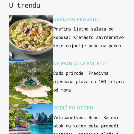
U trendu
OBVEZNO PROBATI!
Prefina ljetna salata od
kupusa: Kremasto savršenstvo
koje najbolje paše uz pečeno
meso
NAJMANJA NA SVIJETU
Čudo prirode: Predivna
pješčana plaža na 100 metara
od mora
VODIČ PO OTOKU
Veličanstveni Brač: Kameni
otok na kojem ćete pronaći