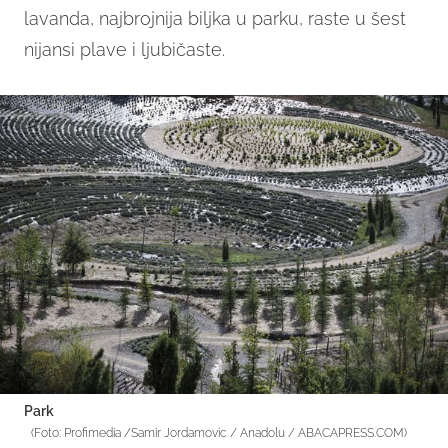
lavanda, najbrojnija biljka u parku, raste u šest
nijansi plave i ljubičaste.
Park
(Foto: Profimedia /Samir Jordamovic / Anadolu / ABACAPRESS.COM)