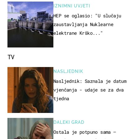
IZNIMNI UVJETI
HEP se oglasio: "U slučaju
zaustavljanja Nuklearne
elektrane Krško..."
TV
NASLJEDNIK
Nasljednik: Saznala je datum
vjenčanja - udaje se za dva
tjedna
DALEKI GRAD
Ostala je potpuno sama –