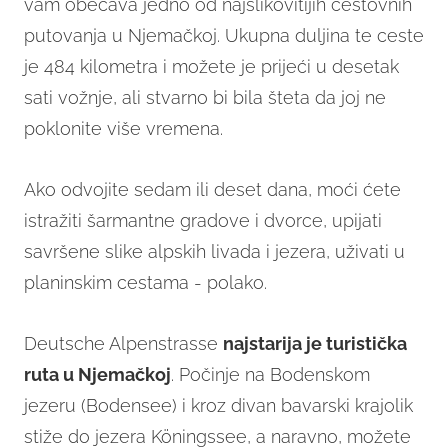
vam obećava jedno od najslikovitijih cestovnih
putovanja u Njemačkoj. Ukupna duljina te ceste
je 484 kilometra i možete je prijeći u desetak
sati vožnje, ali stvarno bi bila šteta da joj ne
poklonite više vremena.
Ako odvojite sedam ili deset dana, moći ćete
istražiti šarmantne gradove i dvorce, upijati
savršene slike alpskih livada i jezera, uživati u
planinskim cestama - polako.
Deutsche Alpenstrasse
najstarija je turistička
ruta u Njemačkoj
. Počinje na Bodenskom
jezeru (Bodensee) i kroz divan bavarski krajolik
stiže do jezera Köningssee, a naravno, možete