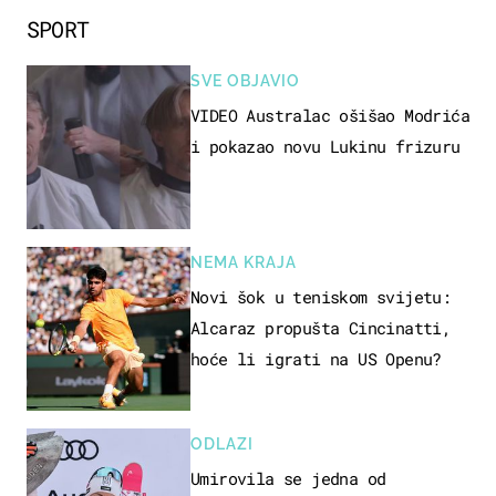
SPORT
SVE OBJAVIO
VIDEO Australac ošišao Modrića
i pokazao novu Lukinu frizuru
NEMA KRAJA
Novi šok u teniskom svijetu:
Alcaraz propušta Cincinatti,
hoće li igrati na US Openu?
ODLAZI
Umirovila se jedna od