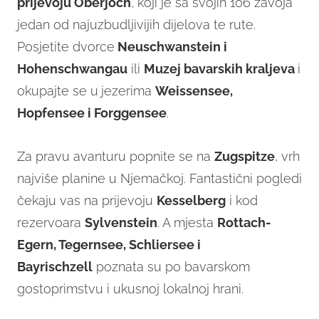
prijevoju Oberjoch
, koji je sa svojih 106 zavoja
jedan od najuzbudljivijih dijelova te rute.
Posjetite dvorce
Neuschwanstein i
Hohenschwangau
ili
Muzej bavarskih kraljeva
i
okupajte se u
jezerima
Weissensee,
Hopfensee i Forggensee
.
Za pravu avanturu popnite se na
Zugspitze
, vrh
najviše planine u Njemačkoj. Fantastični pogledi
čekaju vas na prijevoju
Kesselberg
i kod
rezervoara
Sylvenstein
. A mjesta
Rottach-
Egern, Tegernsee, Schliersee i
Bayrischzell
poznata su po bavarskom
gostoprimstvu i ukusnoj lokalnoj hrani.