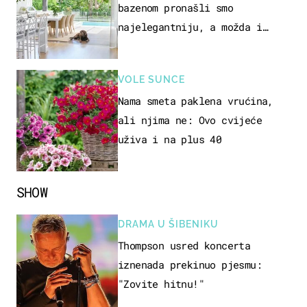
bazenom pronašli smo
najelegantniju, a možda i
najljepšu bijelu kuhinju
VOLE SUNCE
Nama smeta paklena vrućina,
ali njima ne: Ovo cvijeće
uživa i na plus 40
SHOW
DRAMA U ŠIBENIKU
Thompson usred koncerta
iznenada prekinuo pjesmu:
"Zovite hitnu!"