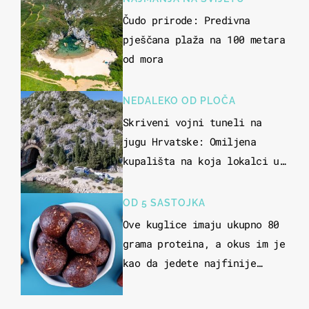
Čudo prirode: Predivna
pješčana plaža na 100 metara
od mora
NEDALEKO OD PLOČA
Skriveni vojni tuneli na
jugu Hrvatske: Omiljena
kupališta na koja lokalci u
miru dolaze roniti i skakati
u more
OD 5 SASTOJKA
Ove kuglice imaju ukupno 80
grama proteina, a okus im je
kao da jedete najfinije
slatkiše od čokolade