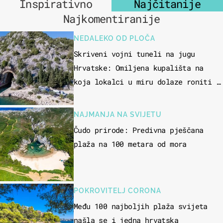
Inspirativno
Najčitanije
Najkomentiranije
NEDALEKO OD PLOČA
Skriveni vojni tuneli na jugu
Hrvatske: Omiljena kupališta na
koja lokalci u miru dolaze roniti i
skakati u more
NAJMANJA NA SVIJETU
Čudo prirode: Predivna pješčana
plaža na 100 metara od mora
POKROVITELJ CORONA
Među 100 najboljih plaža svijeta
našla se i jedna hrvatska