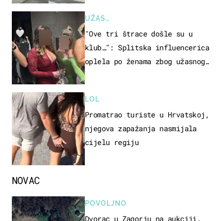
UŽAS…
"Ove tri štrace došle su u
klub…": Splitska influencerica
oplela po ženama zbog užasnog
ponašanja
LOL
Promatrao turiste u Hrvatskoj,
njegova zapažanja nasmijala
cijelu regiju
NOVAC
POVOLJNO
Dvorac u Zagorju na aukciji.