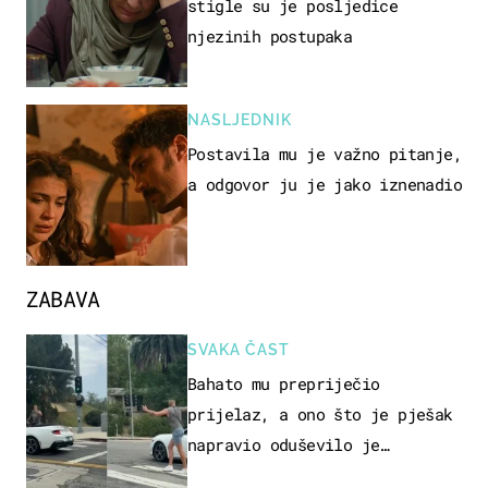
stigle su je posljedice
njezinih postupaka
NASLJEDNIK
Postavila mu je važno pitanje,
a odgovor ju je jako iznenadio
ZABAVA
SVAKA ČAST
Bahato mu prepriječio
prijelaz, a ono što je pješak
napravio oduševilo je
društvene mreže