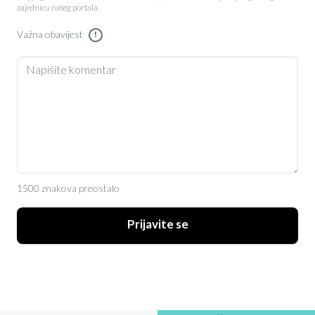
zajednicu našeg portala.
Važna obavijest
!
1500 znakova preostalo
Prijavite se