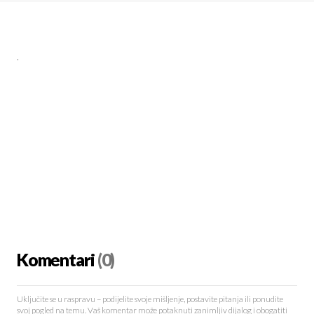
.
Komentari
(0)
Uključite se u raspravu – podijelite svoje mišljenje, postavite pitanja ili ponudite
svoj pogled na temu. Vaš komentar može potaknuti zanimljiv dijalog i obogatiti