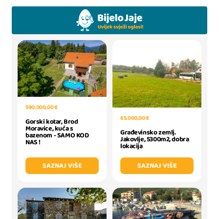
590.000,00 €
65.000,00 €
Gorski kotar, Brod
Moravice, kuća s
Građevinsko zemlj.
bazenom - SAMO KOD
Jakovlje, 5300m2, dobra
NAS !
lokacija
SAZNAJ VIŠE
SAZNAJ VIŠE