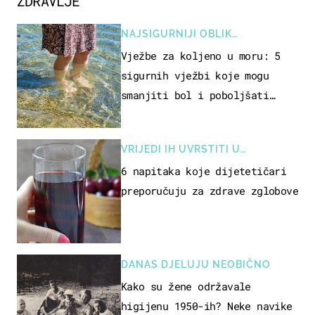
ZDRAVLJE
NAJSIGURNIJI OBLIK
REKREACIJE
Vježbe za koljeno u moru: 5
sigurnih vježbi koje mogu
smanjiti bol i poboljšati
pokretljivost
VRIJEDI IH UVRSTITI U
PREHRANU
6 napitaka koje dijetetičari
preporučuju za zdrave zglobove
DANAS DJELUJU NEOBIČNO
Kako su žene održavale
higijenu 1950-ih? Neke navike