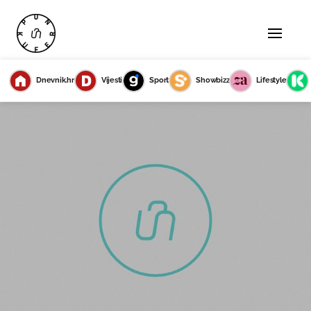
Dnevnik.hr
Vijesti
Sport
Showbizz
Lifestyle