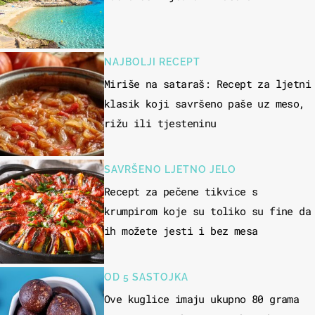
NAJBOLJI RECEPT
Miriše na sataraš: Recept za ljetni
klasik koji savršeno paše uz meso,
rižu ili tjesteninu
SAVRŠENO LJETNO JELO
Recept za pečene tikvice s
krumpirom koje su toliko su fine da
ih možete jesti i bez mesa
OD 5 SASTOJKA
Ove kuglice imaju ukupno 80 grama