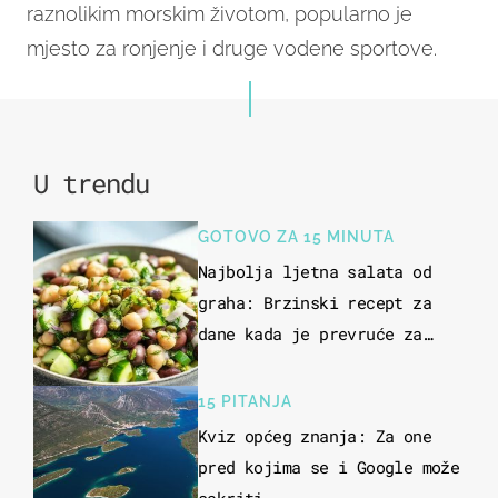
raznolikim morskim životom, popularno je
mjesto za ronjenje i druge vodene sportove.
U trendu
GOTOVO ZA 15 MINUTA
Najbolja ljetna salata od
graha: Brzinski recept za
dane kada je prevruće za
kuhanje
15 PITANJA
Kviz općeg znanja: Za one
pred kojima se i Google može