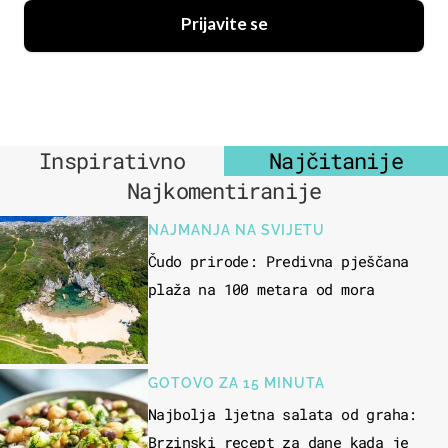
Prijavite se
Inspirativno
Najčitanije
Najkomentiranije
NAJMANJA NA SVIJETU
Čudo prirode: Predivna pješčana
plaža na 100 metara od mora
GOTOVO ZA 15 MINUTA
Najbolja ljetna salata od graha:
Brzinski recept za dane kada je