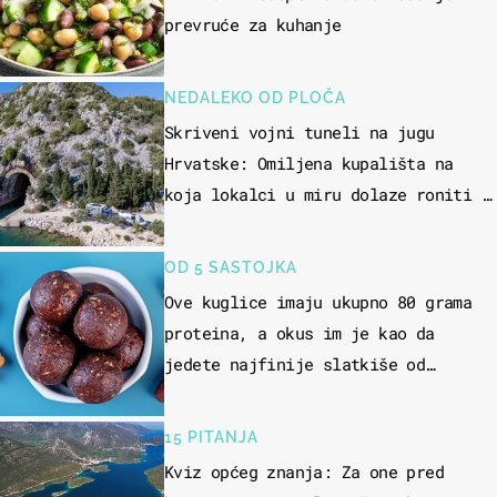
prevruće za kuhanje
NEDALEKO OD PLOČA
Skriveni vojni tuneli na jugu
Hrvatske: Omiljena kupališta na
koja lokalci u miru dolaze roniti i
skakati u more
OD 5 SASTOJKA
Ove kuglice imaju ukupno 80 grama
proteina, a okus im je kao da
jedete najfinije slatkiše od
čokolade
15 PITANJA
Kviz općeg znanja: Za one pred