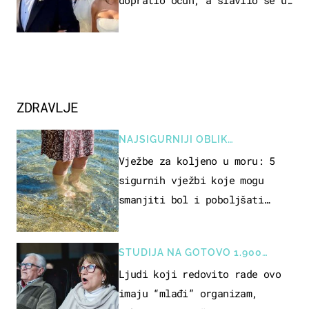
Olivera i Rozgu
ZDRAVLJE
NAJSIGURNIJI OBLIK
REKREACIJE
Vježbe za koljeno u moru: 5
sigurnih vježbi koje mogu
smanjiti bol i poboljšati
pokretljivost
STUDIJA NA GOTOVO 1.900
OSOBA
Ljudi koji redovito rade ovo
imaju “mlađi” organizam,