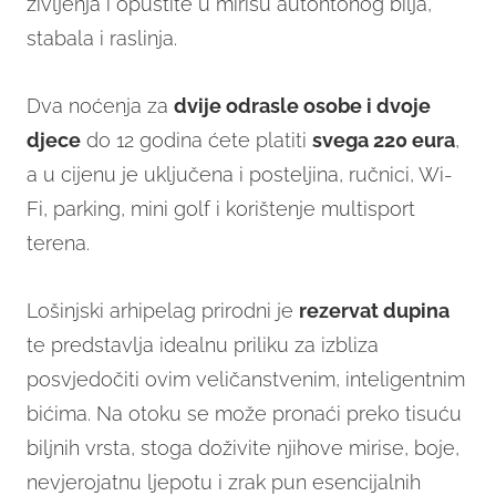
življenja i opustite u mirisu autohtonog bilja,
stabala i raslinja.
Dva noćenja za
dvije odrasle osobe i dvoje
djece
do 12 godina ćete platiti
svega 220 eura
,
a u cijenu je uključena i posteljina, ručnici, Wi-
Fi, parking, mini golf i korištenje multisport
terena.
Lošinjski arhipelag prirodni je
rezervat dupina
te predstavlja idealnu priliku za izbliza
posvjedočiti ovim veličanstvenim, inteligentnim
bićima. Na otoku se može pronaći preko tisuću
biljnih vrsta, stoga doživite njihove mirise, boje,
nevjerojatnu ljepotu i zrak pun esencijalnih