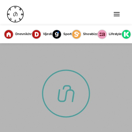
Dnevnik.hr
Vijesti
Sport
Showbizz
Lifestyle