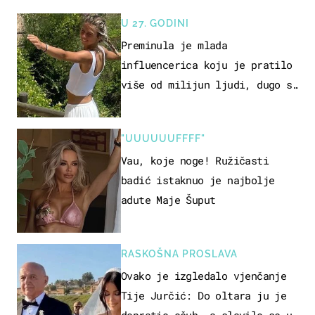
U 27. GODINI
Preminula je mlada
influencerica koju je pratilo
više od milijun ljudi, dugo se
borila s opakom bolešću
"UUUUUUFFFF"
Vau, koje noge! Ružičasti
badić istaknuo je najbolje
adute Maje Šuput
RASKOŠNA PROSLAVA
Ovako je izgledalo vjenčanje
Tije Jurčić: Do oltara ju je
dopratio očuh, a slavilo se uz