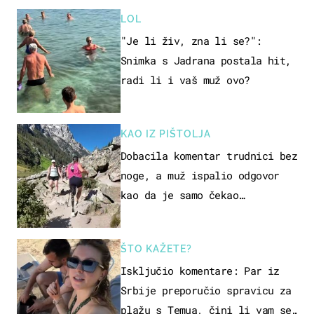
LOL
"Je li živ, zna li se?":
Snimka s Jadrana postala hit,
radi li i vaš muž ovo?
KAO IZ PIŠTOLJA
Dobacila komentar trudnici bez
noge, a muž ispalio odgovor
kao da je samo čekao…
ŠTO KAŽETE?
Isključio komentare: Par iz
Srbije preporučio spravicu za
plažu s Temua, čini li vam se