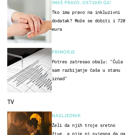
IMAŠ PRAVO, OSTVARI GA!
Tko ima pravo na inkluzivni
dodatak? Može se dobiti i 720
eura
PRIMORJE
Potres zatresao obalu: "Čula
sam razbijanje čaša u stanu
iznad"
TV
NASLJEDNIK
Želi da njih troje sretno
žive, a nije ni svjesna da ga