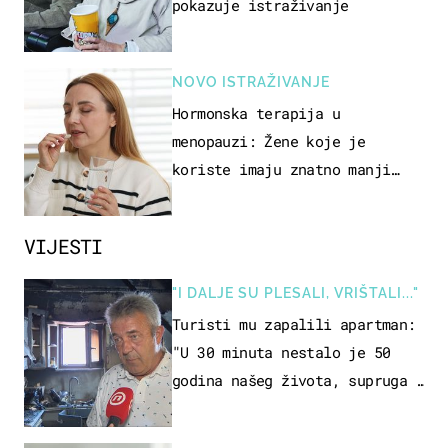
pokazuje istraživanje
NOVO ISTRAŽIVANJE
Hormonska terapija u
menopauzi: Žene koje je
koriste imaju znatno manji
rizik od ovoga
VIJESTI
"I DALJE SU PLESALI, VRIŠTALI..."
Turisti mu zapalili apartman:
"U 30 minuta nestalo je 50
godina našeg života, supruga i
ja ne možemo oka sklopiti"