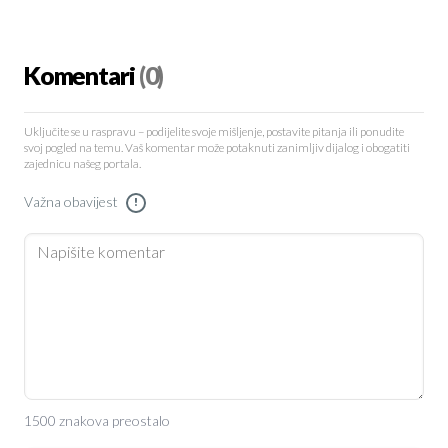
Komentari
(0)
Uključite se u raspravu – podijelite svoje mišljenje, postavite pitanja ili ponudite
svoj pogled na temu. Vaš komentar može potaknuti zanimljiv dijalog i obogatiti
zajednicu našeg portala.
Važna obavijest
!
1500 znakova preostalo