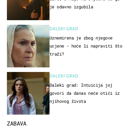
je odavno izgubila
DALEKI GRAD
Uznemirena je zbog njegove
ucjene - hoće li napraviti što
traži?
DALEKI GRAD
Daleki grad: Intuicija joj
govori da danas neće otići iz
njihovog života
ZABAVA