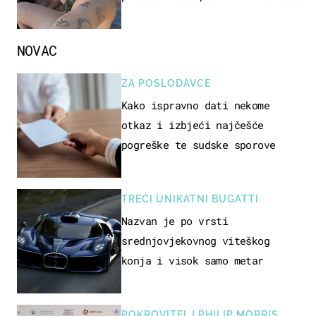
ovo sigurnim?
NOVAC
ZA POSLODAVCE
Kako ispravno dati nekome
otkaz i izbjeći najčešće
pogreške te sudske sporove
TREĆI UNIKATNI BUGATTI
Nazvan je po vrsti
srednjovjekovnog viteškog
konja i visok samo metar
POKROVITELJ PHILIP MORRIS