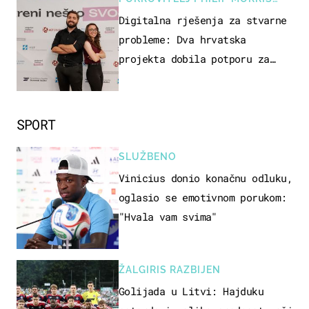
ZAGREB
Digitalna rješenja za stvarne
probleme: Dva hrvatska
projekta dobila potporu za
razvoj
SPORT
SLUŽBENO
Vinicius donio konačnu odluku,
oglasio se emotivnom porukom:
"Hvala vam svima"
ŽALGIRIS RAZBIJEN
Golijada u Litvi: Hajduku