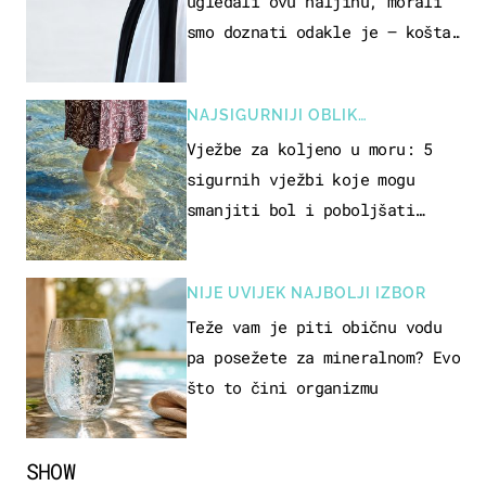
ugledali ovu haljinu, morali
smo doznati odakle je – košta
samo 18 eura
NAJSIGURNIJI OBLIK
REKREACIJE
Vježbe za koljeno u moru: 5
sigurnih vježbi koje mogu
smanjiti bol i poboljšati
pokretljivost
NIJE UVIJEK NAJBOLJI IZBOR
Teže vam je piti običnu vodu
pa posežete za mineralnom? Evo
što to čini organizmu
SHOW