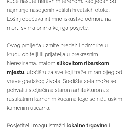
kuće nasute neravnim terenom. Kao jedan od
najmanje naseljenih velikih hrvatskih otoka,
Lošinj obećava intimno iskustvo odmora na
moru svima onima koji ga posjete.
Ovog proljeća uzmite predah i odmorite u
krugu obitelji ili prijatelja u prekrasnim
Nerezinama, malom
slikovitom ribarskom
mjestu
, utočištu za sve koji traže miran bijeg od
vreve gradskog života. Središte sela može se
pohvaliti stoljećima starom arhitekturom, s
rustikalnim kamenim kućama koje se nižu uskim
kamenim ulicama.
Posjetitelji mogu istražiti
lokalne trgovine i