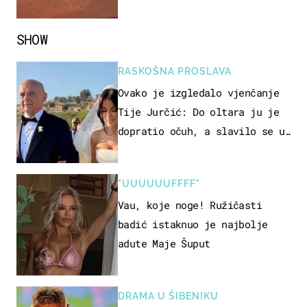
SHOW
RASKOŠNA PROSLAVA
Ovako je izgledalo vjenčanje
Tije Jurčić: Do oltara ju je
dopratio očuh, a slavilo se uz
Olivera i Rozgu
"UUUUUUFFFF"
Vau, koje noge! Ružičasti
badić istaknuo je najbolje
adute Maje Šuput
DRAMA U ŠIBENIKU