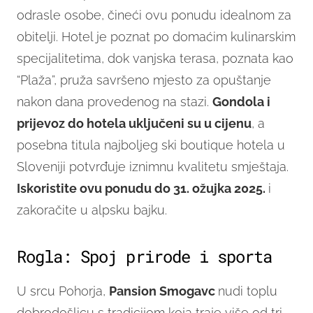
odrasle osobe, čineći ovu ponudu idealnom za
obitelji. Hotel je poznat po domaćim kulinarskim
specijalitetima, dok vanjska terasa, poznata kao
“Plaža”, pruža savršeno mjesto za opuštanje
nakon dana provedenog na stazi.
Gondola i
prijevoz do hotela uključeni su u cijenu
, a
posebna titula najboljeg ski boutique hotela u
Sloveniji potvrđuje iznimnu kvalitetu smještaja.
Iskoristite ovu ponudu do 31. ožujka 2025.
i
zakoračite u alpsku bajku.
Rogla: Spoj prirode i sporta
U srcu Pohorja,
Pansion Smogavc
nudi toplu
dobrodošlicu s tradicijom koja traje više od tri