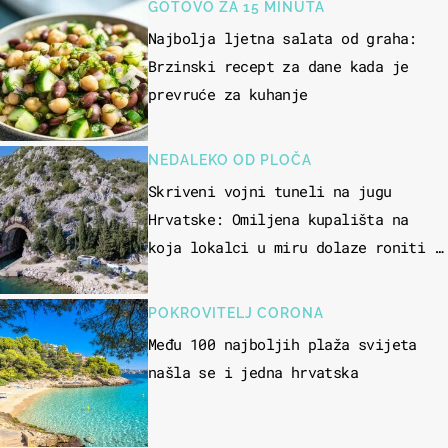
GOTOVO ZA 15 MINUTA
Najbolja ljetna salata od graha:
Brzinski recept za dane kada je
prevruće za kuhanje
NEDALEKO OD PLOČA
Skriveni vojni tuneli na jugu
Hrvatske: Omiljena kupališta na
koja lokalci u miru dolaze roniti i
skakati u more
POKROVITELJ CORONA
Među 100 najboljih plaža svijeta
našla se i jedna hrvatska