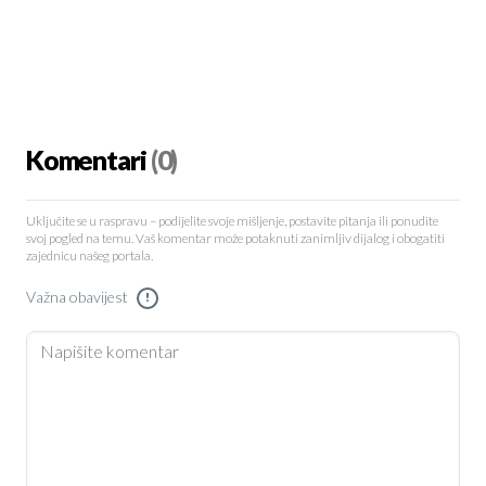
Komentari
(0)
Uključite se u raspravu – podijelite svoje mišljenje, postavite pitanja ili ponudite
svoj pogled na temu. Vaš komentar može potaknuti zanimljiv dijalog i obogatiti
zajednicu našeg portala.
Važna obavijest
!