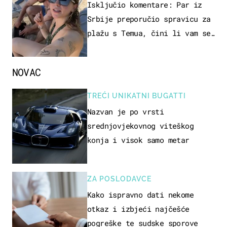
Isključio komentare: Par iz
Srbije preporučio spravicu za
plažu s Temua, čini li vam se
ovo sigurnim?
NOVAC
TREĆI UNIKATNI BUGATTI
Nazvan je po vrsti
srednjovjekovnog viteškog
konja i visok samo metar
ZA POSLODAVCE
Kako ispravno dati nekome
otkaz i izbjeći najčešće
pogreške te sudske sporove