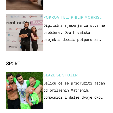
POKROVITELJ PHILIP MORRIS
ZAGREB
Digitalna rješenja za stvarne
probleme: Dva hrvatska
projekta dobila potporu za
razvoj
SPORT
SLAŽE SE STOŽER
Daliću će se pridružiti jedan
od omiljenih Vatrenih,
pomoćnici i dalje dvoje oko
ponude