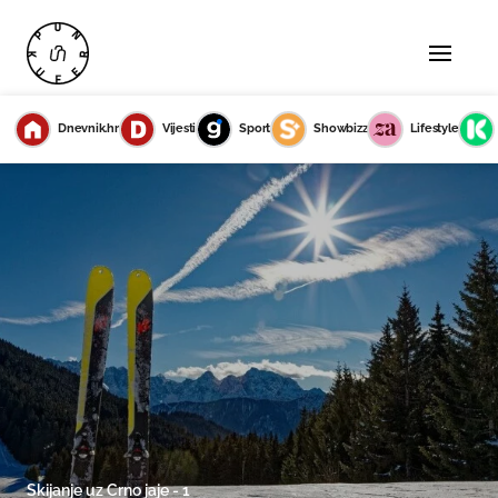
Dnevnik.hr
Vijesti
Sport
Showbizz
Lifestyle
Skijanje uz Crno jaje - 1