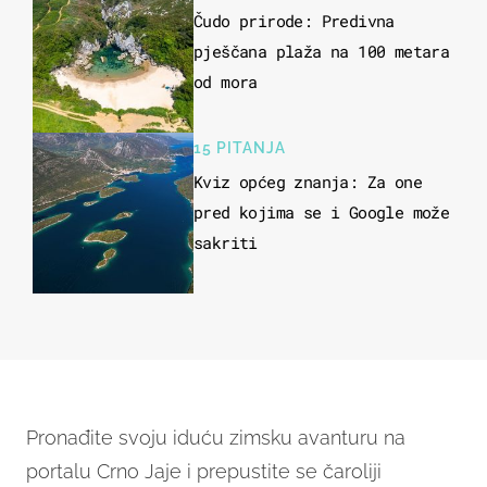
Čudo prirode: Predivna
pješčana plaža na 100 metara
od mora
15 PITANJA
Kviz općeg znanja: Za one
pred kojima se i Google može
sakriti
Pronađite svoju iduću zimsku avanturu na
portalu Crno Jaje i prepustite se čaroliji