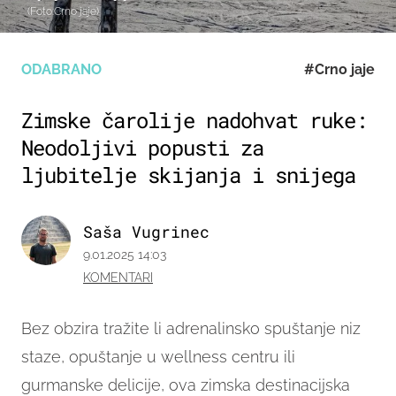
(Foto:Crno jaje)
ODABRANO
#Crno jaje
Zimske čarolije nadohvat ruke:
Neodoljivi popusti za
ljubitelje skijanja i snijega
Saša Vugrinec
9.01.2025 14:03
KOMENTARI
Bez obzira tražite li adrenalinsko spuštanje niz
staze, opuštanje u wellness centru ili
gurmanske delicije, ova zimska destinacijska