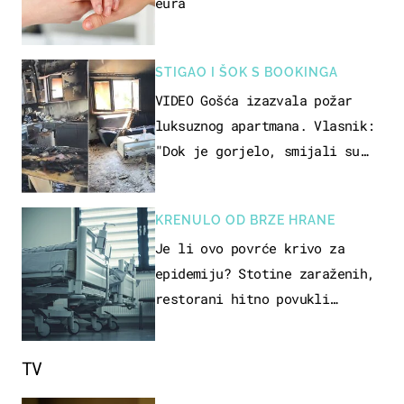
eura
STIGAO I ŠOK S BOOKINGA
VIDEO Gošća izazvala požar
luksuznog apartmana. Vlasnik:
"Dok je gorjelo, smijali su
se, pili i pokazivali mi
srednji prst"
KRENULO OD BRZE HRANE
Je li ovo povrće krivo za
epidemiju? Stotine zaraženih,
restorani hitno povukli
proizvod
TV