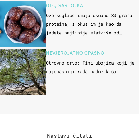
OD 5 SASTOJKA
Ove kuglice imaju ukupno 80 grama
proteina, a okus im je kao da
jedete najfinije slatkiše od
čokolade
NEVJEROJATNO OPASNO
Otrovno drvo: Tihi ubojica koji je
najopasniji kada padne kiša
Nastavi čitati