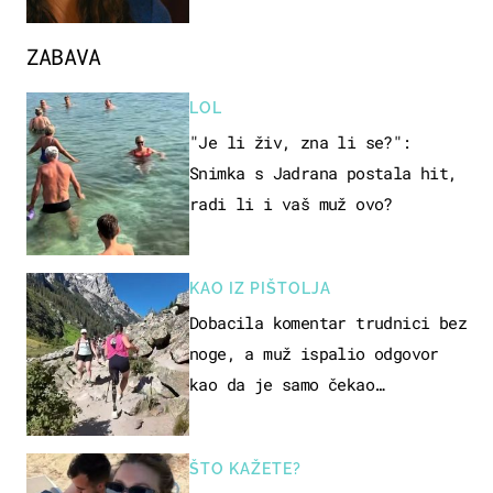
ZABAVA
LOL
"Je li živ, zna li se?":
Snimka s Jadrana postala hit,
radi li i vaš muž ovo?
KAO IZ PIŠTOLJA
Dobacila komentar trudnici bez
noge, a muž ispalio odgovor
kao da je samo čekao…
ŠTO KAŽETE?