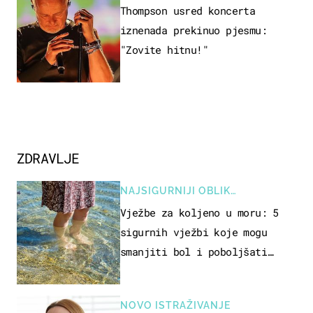
Thompson usred koncerta
iznenada prekinuo pjesmu:
"Zovite hitnu!"
ZDRAVLJE
NAJSIGURNIJI OBLIK
REKREACIJE
Vježbe za koljeno u moru: 5
sigurnih vježbi koje mogu
smanjiti bol i poboljšati
pokretljivost
NOVO ISTRAŽIVANJE