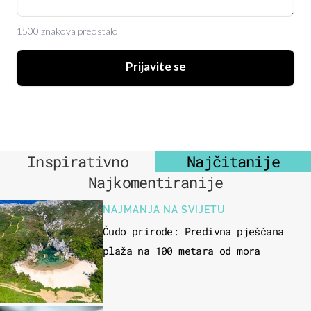
1500 znakova preostalo
Prijavite se
Inspirativno
Najčitanije
Najkomentiranije
NAJMANJA NA SVIJETU
Čudo prirode: Predivna pješčana
plaža na 100 metara od mora