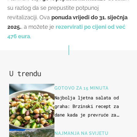
su razlog da se prepustite potpunoj
revitalizaciji. Ova
ponuda vrijedi do 31. siječnja
2025.
, a možete je
rezervirati po cijeni od već
476 eura
.
U trendu
GOTOVO ZA 15 MINUTA
Najbolja ljetna salata od
graha: Brzinski recept za
dane kada je prevruće za
kuhanje
NAJMANJA NA SVIJETU