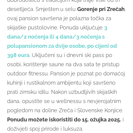
desetljeća. Smješten u selu
Gorenje pri Zrečah
,
ovaj pansion savršena je polazna točka za
skijaške pustolovine. Ponuda uključuje
3
dana/2 noćenja ili 4 dana/3 noćenja s
polupansionom za dvije osobe, po cijeni od
398 eura
. Uključeni su i dnevni ski pass po
osobi, korištenje saune na dva sata te pristup
outdoor fitnessu. Pansion je poznat po domaćoj
kuhinji i rustikalnom ambijentu koji savršeno
prati zimsku idilu. Nakon uzbudljivih skijaških
dana, opustite se u wellnessu s nevjerojatnim
pogledom na doline Zreča i Slovenske Konjice.
Ponudu možete iskoristiti do 15. ožujka 2025.
i
doživjeti spoj prirode i luksuza.