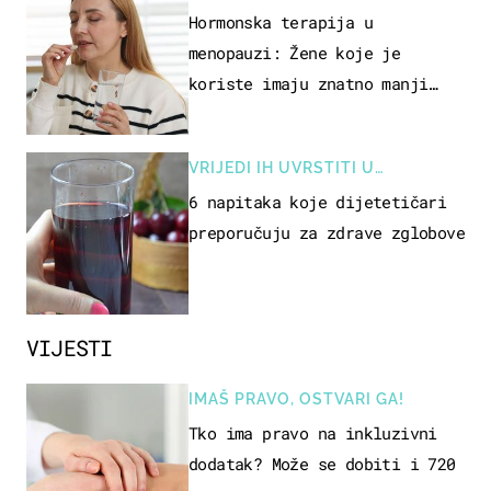
Hormonska terapija u
menopauzi: Žene koje je
koriste imaju znatno manji
rizik od ovoga
VRIJEDI IH UVRSTITI U
PREHRANU
6 napitaka koje dijetetičari
preporučuju za zdrave zglobove
VIJESTI
IMAŠ PRAVO, OSTVARI GA!
Tko ima pravo na inkluzivni
dodatak? Može se dobiti i 720