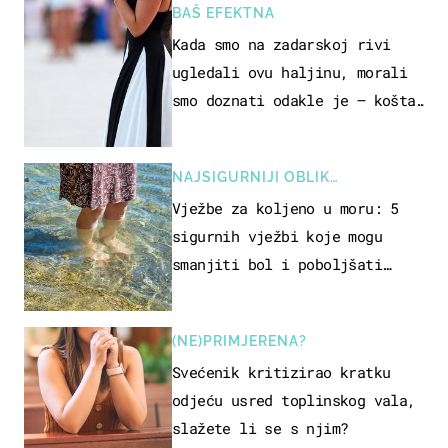
BAŠ EFEKTNA
Kada smo na zadarskoj rivi
ugledali ovu haljinu, morali
smo doznati odakle je – košta
samo 18 eura
NAJSIGURNIJI OBLIK
REKREACIJE
Vježbe za koljeno u moru: 5
sigurnih vježbi koje mogu
smanjiti bol i poboljšati
pokretljivost
(NE)PRIMJERENA?
Svećenik kritizirao kratku
odjeću usred toplinskog vala,
slažete li se s njim?