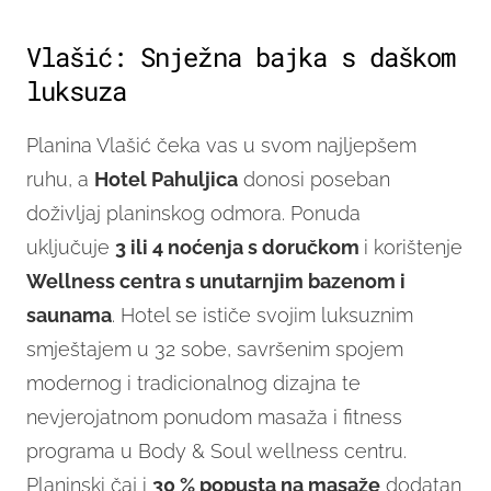
Vlašić: Snježna bajka s daškom
luksuza
Planina Vlašić čeka vas u svom najljepšem
ruhu, a
Hotel Pahuljica
donosi poseban
doživljaj planinskog odmora. Ponuda
uključuje
3 ili 4 noćenja s doručkom
i korištenje
Wellness centra s unutarnjim bazenom i
saunama
. Hotel se ističe svojim luksuznim
smještajem u 32 sobe, savršenim spojem
modernog i tradicionalnog dizajna te
nevjerojatnom ponudom masaža i fitness
programa u Body & Soul wellness centru.
Planinski čaj i
30 % popusta na masaže
dodatan