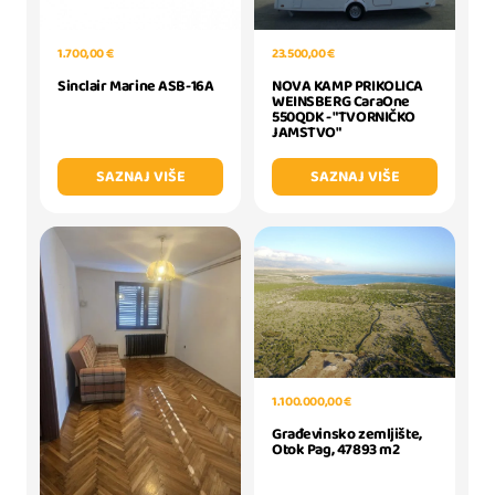
1.700,00 €
23.500,00 €
Sinclair Marine ASB-16A
NOVA KAMP PRIKOLICA
WEINSBERG CaraOne
550QDK - "TVORNIČKO
JAMSTVO"
SAZNAJ VIŠE
SAZNAJ VIŠE
1.100.000,00 €
Građevinsko zemljište,
Otok Pag, 47893 m2